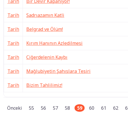
Tarih
Bir Devir Kapanıyor!
Tarih
Sadrıazamın Katli
Tarih
Belgrad ve Ölüm!
Tarih
Kırım Hanının Azledilmesi
Tarih
Ciğerdelenin Kaybı
Tarih
Mağlubiyetin Şahıslara Tesiri
Tarih
Bizim Tahlilimiz!
Önceki
55
56
57
58
59
60
61
62
6