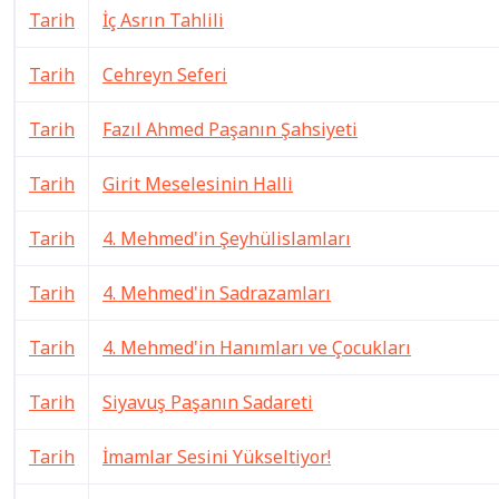
Tarih
İç Asrın Tahlili
Tarih
Cehreyn Seferi
Tarih
Fazıl Ahmed Paşanın Şahsiyeti
Tarih
Girit Meselesinin Halli
Tarih
4. Mehmed'in Şeyhülislamları
Tarih
4. Mehmed'in Sadrazamları
Tarih
4. Mehmed'in Hanımları ve Çocukları
Tarih
Siyavuş Paşanın Sadareti
Tarih
İmamlar Sesini Yükseltiyor!