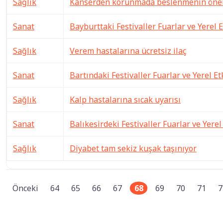
Sağlık
Kanserden korunmada beslenmenin öne
Sanat
Bayburttaki Festivaller Fuarlar ve Yerel E
Sağlık
Verem hastalarına ücretsiz ilaç
Sanat
Bartındaki Festivaller Fuarlar ve Yerel Et
Sağlık
Kalp hastalarına sıcak uyarısı
Sanat
Balıkesirdeki Festivaller Fuarlar ve Yerel
Sağlık
Diyabet tam sekiz kuşak taşınıyor
Önceki
64
65
66
67
68
69
70
71
7