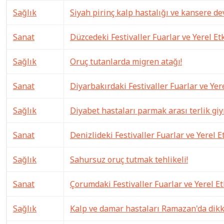
Sağlık
Siyah pirinç kalp hastalığı ve kansere de
Sanat
Düzcedeki Festivaller Fuarlar ve Yerel Etk
Sağlık
Oruç tutanlarda migren atağı!
Sanat
Diyarbakırdaki Festivaller Fuarlar ve Yere
Sağlık
Diyabet hastaları parmak arası terlik gi
Sanat
Denizlideki Festivaller Fuarlar ve Yerel E
Sağlık
Sahursuz oruç tutmak tehlikeli!
Sanat
Çorumdaki Festivaller Fuarlar ve Yerel Et
Sağlık
Kalp ve damar hastaları Ramazan'da dikk