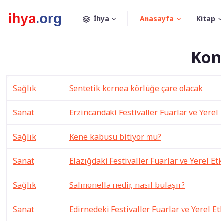
İhya
Anasayfa
Kitap
Kon
Sağlık
Sentetik kornea körlüğe çare olacak
Sanat
Erzincandaki Festivaller Fuarlar ve Yerel 
Sağlık
Kene kabusu bitiyor mu?
Sanat
Elazığdaki Festivaller Fuarlar ve Yerel Et
Sağlık
Salmonella nedir, nasıl bulaşır?
Sanat
Edirnedeki Festivaller Fuarlar ve Yerel Et