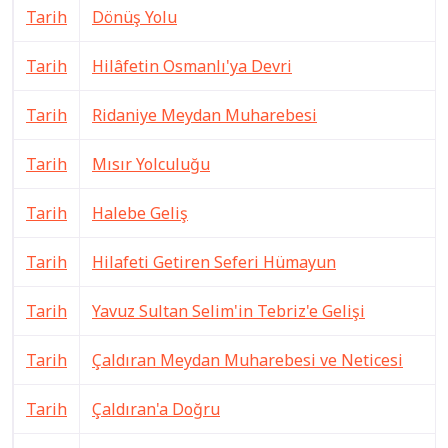
Tarih
Dönüş Yolu
Tarih
Hilâfetin Osmanlı'ya Devri
Tarih
Ridaniye Meydan Muharebesi
Tarih
Mısır Yolculuğu
Tarih
Halebe Geliş
Tarih
Hilafeti Getiren Seferi Hümayun
Tarih
Yavuz Sultan Selim'in Tebriz'e Gelişi
Tarih
Çaldıran Meydan Muharebesi ve Neticesi
Tarih
Çaldıran'a Doğru