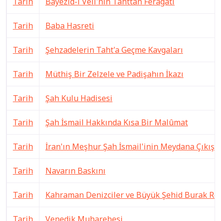
Tarih
Bayezid-i Veli'nin Tahttan Feragati
Tarih
Baba Hasreti
Tarih
Şehzadelerin Taht'a Geçme Kavgaları
Tarih
Müthiş Bir Zelzele ve Padişahın İkazı
Tarih
Şah Kulu Hadisesi
Tarih
Şah İsmail Hakkında Kısa Bir Malûmat
Tarih
İran'ın Meşhur Şah İsmail'inin Meydana Çıkışı
Tarih
Navarın Baskını
Tarih
Kahraman Denizciler ve Büyük Şehid Burak Rei
Tarih
Venedik Muharebesi