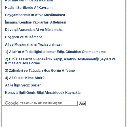
Kur'ân-ı Kerim'de Af Kavramı
Hadis-i Şeriflerde Af Kavramı
Peygamberimiz'in Af ve Müsâmahası
İnsanın, Kendine Yapılanları Affetmesi
Dâvetçi Açısından Af ve Müsâmaha .
Hoşgörü ve Müsâmaha .
Af ve Müsâmahanın Yozlaştırılması
1) Allah'ın Affediciliğini İstismar Edip, Günahları Önemsememe
2) Dinî Esaslardan Fedakârlık Yapıp, Allah'ın Hoşlanmadığı Şeyleri Ve
Kimseleri Hoş Görme
3) Zâlimleri ve Tâğutları Hoş Görüp Affetme
4) Af Yetkisi Kime Aittir? .
Af İle İlgili Veciz Sözler
Konuyla İlgili Geniş Bilgi Alınabilecek Kaynaklar