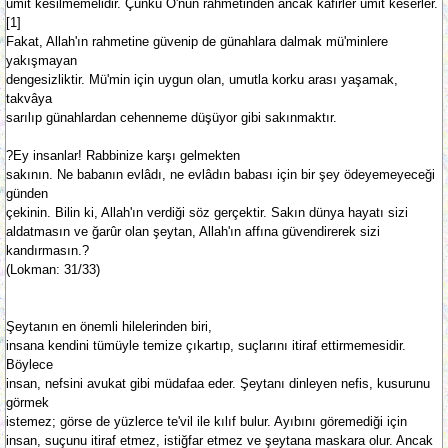
ümit kesilmemelidir. Çünkü O'nun rahmetinden ancak kâfirler ümit keserler.
[1]
Fakat, Allah'ın rahmetine güvenip de günahlara dalmak mü'minlere
yakışmayan
dengesizliktir. Mü'min için uygun olan, umutla korku arası yaşamak,
takvâya
sarılıp günahlardan cehenneme düşüyor gibi sakınmaktır.
?Ey insanlar! Rabbinize karşı gelmekten
sakının. Ne babanın evlâdı, ne evlâdın babası için bir şey ödeyemeyeceği
günden
çekinin. Bilin ki, Allah'ın verdiği söz gerçektir. Sakın dünya hayatı sizi
aldatmasın ve ğarûr olan şeytan, Allah'ın affına güvendirerek sizi
kandırmasın.?
(Lokman: 31/33)
Şeytanın en önemli hilelerinden biri,
insana kendini tümüyle temize çıkartıp, suçlarını itiraf ettirmemesidir.
Böylece
insan, nefsini avukat gibi müdafaa eder. Şeytanı dinleyen nefis, kusurunu
görmek
istemez; görse de yüzlerce te'vil ile kılıf bulur. Ayıbını göremediği için
insan, suçunu itiraf etmez, istiğfar etmez ve şeytana maskara olur. Ancak