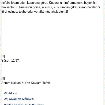
nefsini itham eden kusurunu görür. Kusurunu itiraf etmemek, büyük bir
noksanlıktır. Kusurunu görse, o kusur, kusurluktan çıkar; insan hatalarını
itiraf edince, tevbe eder ve affa müstahak olur.[2]
[1]
Yûsuf: 12/87.
[2]
Ahmet Kalkan Kur'an Kavram Tefsiri.
AF-AFV ..
Af; Anlam ve Mâhiyeti