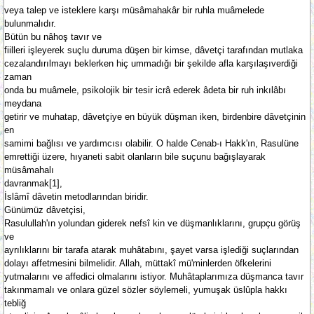
veya talep ve isteklere karşı müsâmahakâr bir ruhla muâmelede
bulunmalıdır.
Bütün bu nâhoş tavır ve
fiilleri işleyerek suçlu duruma düşen bir kimse, dâvetçi tarafından mutlaka
cezalandırılmayı beklerken hiç ummadığı bir şekilde afla karşılaşıverdiği
zaman
onda bu muâmele, psikolojik bir tesir icrâ ederek âdeta bir ruh inkılâbı
meydana
getirir ve muhatap, dâvetçiye en büyük düşman iken, birdenbire dâvetçinin
en
samimi bağlısı ve yardımcısı olabilir. O halde Cenab-ı Hakk'ın, Rasulüne
emrettiği üzere, hıyaneti sabit olanların bile suçunu bağışlayarak
müsâmahalı
davranmak[1],
İslâmî dâvetin metodlarından biridir.
Günümüz dâvetçisi,
Rasulullah'ın yolundan giderek nefsî kin ve düşmanlıklarını, grupçu görüş
ve
ayrılıklarını bir tarafa atarak muhâtabını, şayet varsa işlediği suçlarından
dolayı affetmesini bilmelidir. Allah, müttakî mü'minlerden öfkelerini
yutmalarını ve affedici olmalarını istiyor. Muhâtaplarımıza düşmanca tavır
takınmamalı ve onlara güzel sözler söylemeli, yumuşak üslûpla hakkı
tebliğ