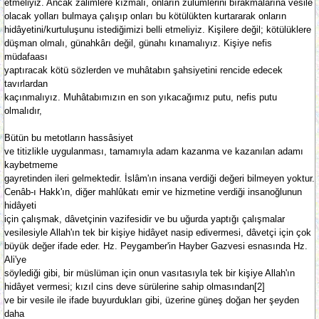
etmeliyiz. Ancak zâlimlere kızmalı, onların zulümlerini bırakmalarına vesile
olacak yolları bulmaya çalışıp onları bu kötülükten kurtararak onların
hidâyetini/kurtuluşunu istediğimizi belli etmeliyiz. Kişilere değil; kötülüklere
düşman olmalı, günahkârı değil, günahı kınamalıyız. Kişiye nefis
müdafaası
yaptıracak kötü sözlerden ve muhâtabın şahsiyetini rencide edecek
tavırlardan
kaçınmalıyız. Muhâtabımızın en son yıkacağımız putu, nefis putu
olmalıdır,
Bütün bu metotların hassâsiyet
ve titizlikle uygulanması, tamamıyla adam kazanma ve kazanılan adamı
kaybetmeme
gayretinden ileri gelmektedir. İslâm'ın insana verdiği değeri bilmeyen yoktur.
Cenâb-ı Hakk'ın, diğer mahlûkatı emir ve hizmetine verdiği insanoğlunun
hidâyeti
için çalışmak, dâvetçinin vazifesidir ve bu uğurda yaptığı çalışmalar
vesilesiyle Allah'ın tek bir kişiye hidâyet nasip edivermesi, dâvetçi için çok
büyük değer ifade eder. Hz. Peygamber'in Hayber Gazvesi esnasında Hz.
Ali'ye
söylediği gibi, bir müslüman için onun vasıtasıyla tek bir kişiye Allah'ın
hidâyet vermesi; kızıl cins deve sürülerine sahip olmasından[2]
ve bir vesile ile ifade buyurdukları gibi, üzerine güneş doğan her şeyden
daha