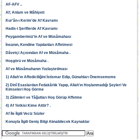
AF-AFV ..
Af; Anlam ve Mâhiyeti
Kur'ân-ı Kerim'de Af Kavramı
Hadis-i Şeriflerde Af Kavramı
Peygamberimiz'in Af ve Müsâmahası
İnsanın, Kendine Yapılanları Affetmesi
Dâvetçi Açısından Af ve Müsâmaha .
Hoşgörü ve Müsâmaha .
Af ve Müsâmahanın Yozlaştırılması
1) Allah'ın Affediciliğini İstismar Edip, Günahları Önemsememe
2) Dinî Esaslardan Fedakârlık Yapıp, Allah'ın Hoşlanmadığı Şeyleri Ve
Kimseleri Hoş Görme
3) Zâlimleri ve Tâğutları Hoş Görüp Affetme
4) Af Yetkisi Kime Aittir? .
Af İle İlgili Veciz Sözler
Konuyla İlgili Geniş Bilgi Alınabilecek Kaynaklar