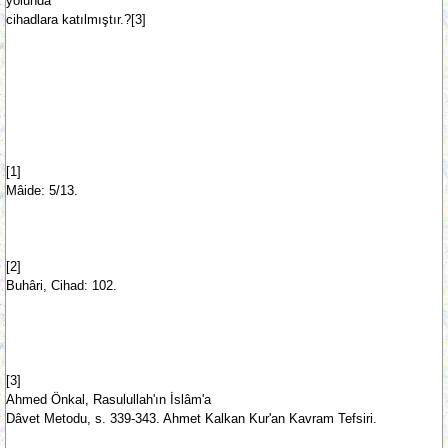
yolunda
cihadlara katılmıştır.?[3]
[1]
Mâide: 5/13.
[2]
Buhâri, Cihad: 102.
[3]
Ahmed Önkal, Rasulullah'ın İslâm'a
Dâvet Metodu, s. 339-343. Ahmet Kalkan Kur'an Kavram Tefsiri.