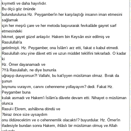
kıymetli ve daha hayırlıdır.
Bu ölçü göz önünde
bulundurulursa Hz. Peygamber'in her karşılaştığı insanın iman etmesini
sağlamak
için her meşrû çare ve her metoda başvurarak fevkalâde gayret sarf
etmesindeki
hikmet, gayet güzel anlaşılır. Hakem bin Keysân esir edilmiş ve
Rasulullah'a
getirilmişti. Hz. Peygamber, ona İslâm'ı arz etti, fakat o kabul etmedi.
Rasulullah onu yine dâvet etti ve uzun müddet teklifini tekrarladı. O kadar
ki
Hz. Ömer dayanamadı ve
?Yâ Rasulallah, ne diye bununla
uğraşıp duruyorsun?! Vallahi, bu kat'iyyen müslüman olmaz. Bırak da
şunun
boynunu vurayım, canını cehenneme yollayayım? dedi. Fakat Hz.
Peygamber buna
kulak asmadı ve Hakem'i İslâm'a dâvete devam etti. Nihayet o müslüman
olunca
Rasul-i Ekrem, ashâbına döndü ve
?biraz önce size uysaydım
onu öldürecektim ve o cehennemlik olacaktı!? buyurdular. Hz. Ömer'in
ifadesiyle bundan sonra Hakem, ihlâslı bir müslüman olmuş ve Allah