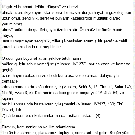
Râgıb El-İsfahanî, felâhı, dünyevî ve uhrevî
olmak üzere ikiye ayırdıktan sonra, birincisini dünya hayatını güzelleştiren
uzun ömür, zenginlik, şeref ve bunların kazandırdığı mutluluk olarak
yorumlamış,
uhrevî saâdeti de şu dört şeyle özetlemiştir: Ölümsüz bir ömür, hiçbir
ihtiyaç
unsuru taşımayan zenginlik, zillet şâibesinden arınmış bir şeref ve cehil
karanlıkla-rından kurtulmuş bir ilim.
Orucun gün boyu rahat bir şekilde tutulmasını
sağladığı için sahur yemeğine (Müsned, IV/ 272); ayrıca ezan ve kamette
geçtiği
üzere hayrın bekasına ve ebedî kurtuluşa vesile olması dolayısıyla
cemaatle
kılınan namaza da felâh denmiştir (Müslim, Salât 6, 12; Tirmizî, Salât 149;
Nesâî, Ezan 3, 5). Kelimenin sadece günlük başarıyı (20/Tâhâ, 64) ve
kişinin
tedâvi sonrasında hastalıktan iyileşmesini (Müsned, IV/427, 430; Ebû
Dâvud, Tıb
7) ifâde eden bazı kullanımları-na da rastlanmaktadır. (4)
Firavun, komutanlarına ve ilim adamlarına
"bütün tuzaklarınızı, planlarınızı toplayın, sonra saf saf gelin. Bugün yüce