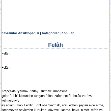
Kavramlar Ansiklopedisi
|
Kategoriler
|
Konular
Felâh
Felâh
Felâh:
Arapça'da "yarmak, tarlayı sürmek" manasına
gelen "f-l-h" kökünden türeyen felâh, zafer, necât, halâs ve fevz
kelimeleriyle
eş anlamlı kabul edilir. Sözlükte "yarmak, arzu edilen şeyleri elde etme,
istenmeyen şeylerden kurtulma, gâyeye ulaşma, hayır, nimet, refah ve