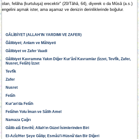
olan, felâha (kurtuluşa) erecektir" (20/Tâhâ, 64), diyerek o da Mûsâ (a.s.)
engelini aşmak ister, ama aşamaz ve denizin derinliklerinde boğulur.
GÂLİBİYET (ALLAH'IN YARDIMI VE ZAFER)
Ğâlibiyet; Anlam ve Mâhiyeti
Gâlibiyet ve Zafer Vaadi
Gâlibiyet Kavramına Yakın Diğer Kur'ânî Kavramlar (İzzet, Tevfîk, Zafer,
Nusret, Felâh) İzzet
Tevfîk
Zafer
Nusret
Felâh
Kur'an'da Felâh
Felâhın Yolu İman ve Sâlih Amel
Namaza Çağrı
Gâlib alâ Emrihî; Allah'ın Güzel İsimlerinden Biri
El-Azîz/Her Şeye Gâlip; Esmâü'l-Hüsnâ'dan Bir Diğeri