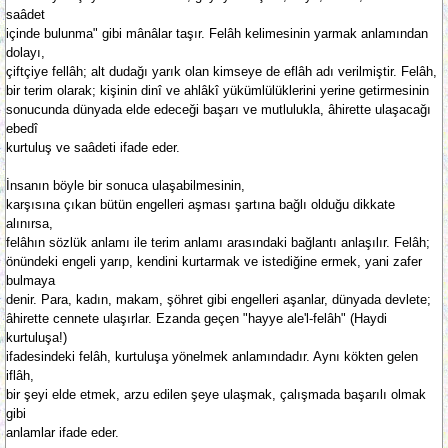
saâdet
içinde bulunma" gibi mânâlar taşır. Felâh kelimesinin yarmak anlamından
dolayı,
çiftçiye fellâh; alt dudağı yarık olan kimseye de eflâh adı verilmiştir. Felâh,
bir terim olarak; kişinin dinî ve ahlâkî yükümlülüklerini yerine getirmesinin
sonucunda dünyada elde edeceği başarı ve mutlulukla, âhirette ulaşacağı
ebedî
kurtuluş ve saâdeti ifade eder.
İnsanın böyle bir sonuca ulaşabilmesinin,
karşısına çıkan bütün engelleri aşması şartına bağlı olduğu dikkate
alınırsa,
felâhın sözlük anlamı ile terim anlamı arasındaki bağlantı anlaşılır. Felâh;
önündeki engeli yarıp, kendini kurtarmak ve istediğine ermek, yani zafer
bulmaya
denir. Para, kadın, makam, şöhret gibi engelleri aşanlar, dünyada devlete;
âhirette cennete ulaşırlar. Ezanda geçen "hayye ale'l-felâh" (Haydi
kurtuluşa!)
ifadesindeki felâh, kurtuluşa yönelmek anlamındadır. Aynı kökten gelen
iflâh,
bir şeyi elde etmek, arzu edilen şeye ulaşmak, çalışmada başarılı olmak
gibi
anlamlar ifade eder.