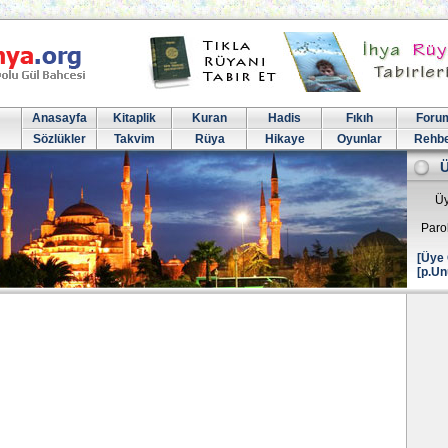
Anasayfa
Kitaplik
Kuran
Hadis
Fıkıh
Foru
Sözlükler
Takvim
Rüya
Hikaye
Oyunlar
Rehb
Üy
Paro
[Üye 
[p.Un