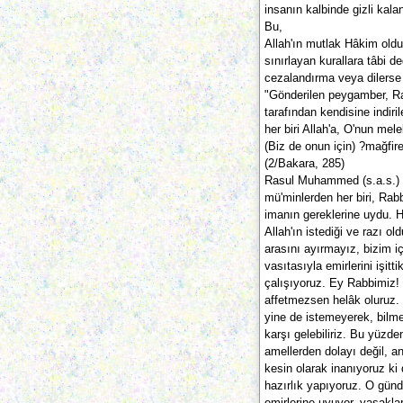
insanın kalbinde gizli kalan
Bu,
Allah'ın mutlak Hâkim oldu
sınırlayan kurallara tâbi d
cezalandırma veya dilerse 
"Gönderilen peygamber, R
tarafından kendisine indiri
her biri Allah'a, O'nun mele
(Biz de onun için) ?mağfire
(2/Bakara, 285)
Rasul Muhammed (s.a.s.)
mü'minlerden her biri, Rabb
imanın gereklerine uydu. He
Allah'ın istediği ve razı ol
arasını ayırmayız, bizim iç
vasıtasıyla emirlerini işitt
çalışıyoruz. Ey Rabbimiz!
affetmezsen helâk oluruz.
yine de istemeyerek, bilm
karşı gelebiliriz. Bu yüzden
amellerden dolayı değil, a
kesin olarak inanıyoruz ki
hazırlık yapıyoruz. O gün
emirlerine uyuyor, yasakla