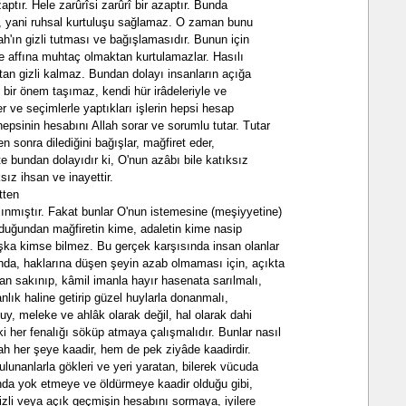
aptır. Hele zarûrîsi zarûrî bir azaptır. Bunda
, yani ruhsal kurtuluşu sağlamaz. O zaman bunu
h'ın gizli tutması ve bağışlamasıdır. Bunun için
 ve affına muhtaç olmaktan kurtulamazlar. Hasılı
h'tan gizli kalmaz. Bundan dolayı insanların açığa
ı bir önem taşımaz, kendi hür irâdeleriyle ve
er ve seçimlerle yaptıkları işlerin hepsi hesap
hepsinin hesabını Allah sorar ve sorumlu tutar. Tutar
n sonra dilediğini bağışlar, mağfiret eder,
te bundan dolayıdır ki, O'nun azâbı bile katıksız
ksız ihsan ve inayettir.
tten
lınmıştır. Fakat bunlar O'nun istemesine (meşiyyetine)
lduğundan mağfiretin kime, adaletin kime nasip
aşka kimse bilmez. Bu gerçek karşısında insan olanlar
ında, haklarına düşen şeyin azab olmaması için, açıkta
ktan sakınıp, kâmil imanla hayır hasenata sarılmalı,
şkanlık haline getirip güzel huylarla donanmalı,
huy, meleke ve ahlâk olarak değil, hal olarak dahi
i her fenalığı söküp atmaya çalışmalıdır. Bunlar nasıl
lah her şeye kaadir, hem de pek ziyâde kaadirdir.
ulunanlarla gökleri ve yeri yaratan, bilerek vücuda
 anda yok etmeye ve öldürmeye kaadir olduğu gibi,
 gizli veya açık geçmişin hesabını sormaya, iyilere