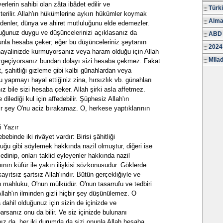
erlerin sahibi olan zâta ibâdet edilir ve
Türk
terilir. Allah'ın hükümlerine aykırı hükümler koymak
Alma
 edenler, dünya ve ahiret mutluluğunu elde edemezler.
duğunuz duygu ve düşüncelerinizi açıklasanız da
ABD 
nunla hesaba çeker; eğer bu düşünceleriniz şeytanın
2024
hayalinizde kurmuyorsanız veya haram olduğu için Allah
Milad
geçiyorsanız bundan dolayı sizi hesaba çekmez. Fakat
t, şahitliği gizleme gibi kalbi günahlardan veya
yapmayı hayal ettiğiniz zina, hırsızlık vb. günahları
 bile sizi hesaba çeker. Allah şirki asla affetmez.
 dilediği kul için affedebilir. Şüphesiz Allah'ın
ir şey O'nu aciz bırakamaz. O, herkese yaptıklarının
 Yazır
bebinde iki rivâyet vardır: Birisi şâhitliği
ğu gibi söylemek hakkında nazil olmuştur, diğeri ise
 edinip, onları taklid eyleyenler hakkında nazil
ının küfür ile yakın ilişkisi sözkonusudur. Göklerde
yıtsız şartsız Allah'ındır. Bütün gerçekliğiyle ve
n mahluku, O'nun mülküdür. O'nun tasarrufu ve tedbiri
Allah'ın ilminden gizli hiçbir şey düşünülemez. O
a dahil olduğunuz için sizin de içinizde ve
rsanız onu da bilir. Ve siz içinizde bulunanı
nız da, her iki durumda da sizi onunla Allah hesaba