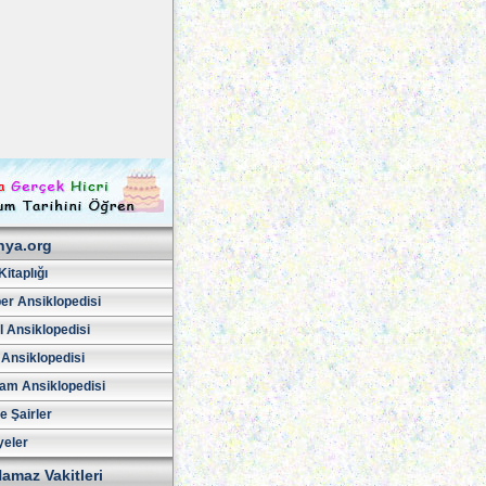
hya.org
Kitaplığı
er Ansiklopedisi
l Ansiklopedisi
 Ansiklopedisi
am Ansiklopedisi
ve Şairler
yeler
amaz Vakitleri