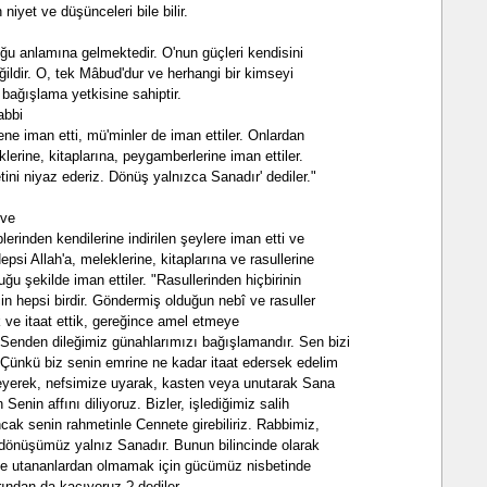
 niyet ve düşünceleri bile bilir.
ğu anlamına gelmektedir. O'nun güçleri kendisini
eğildir. O, tek Mâbud'dur ve herhangi bir kimseyi
bağışlama yetkisine sahiptir.
abbi
lene iman etti, mü'minler de iman ettiler. Onlardan
klerine, kitaplarına, peygamberlerine iman ettiler.
tini niyaz ederiz. Dönüş yalnızca Sanadır' dediler."
 ve
lerinden kendilerine indirilen şeylere iman etti ve
psi Allah'a, meleklerine, kitaplarına ve rasullerine
duğu şekilde iman ettiler. "Rasullerinden hiçbirinin
in hepsi birdir. Göndermiş olduğun nebî ve rasuller
ik ve itaat ettik, gereğince amel etmeye
 Senden dileğimiz günahlarımızı bağışlamandır. Sen bizi
 Çünkü biz senin emrine ne kadar itaat edersek edelim
eyerek, nefsimize uyarak, kasten veya unutarak Sana
 Senin affını diliyoruz. Bizler, işlediğimiz salih
ncak senin rahmetinle Cennete girebiliriz. Rabbimiz,
 dönüşümüz yalnız Sanadır. Bunun bilincinde olarak
de utananlardan olmamak için gücümüz nisbetinde
rından da kaçıyoruz.? dediler.