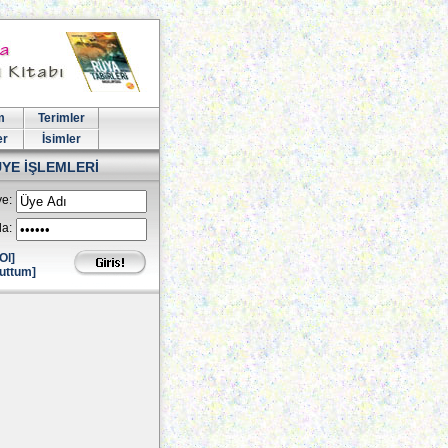
m
Terimler
er
İsimler
ÜYE İŞLEMLERİ
e:
la:
Ol]
uttum]