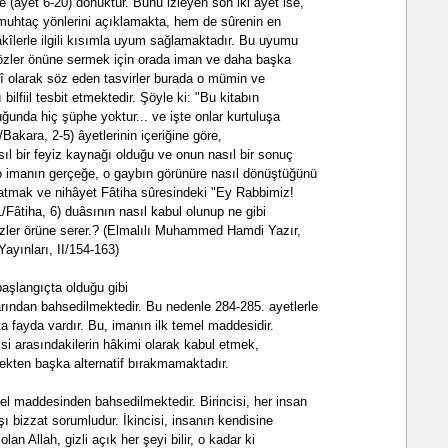
 (âyet 6-20) dönüktür. Bunu izleyen son iki âyet ise,
muhtaç yönlerini açıklamakta, hem de sûrenin en
kîlerle ilgili kısımla uyum sağlamaktadır. Bu uyumu
özler önüne sermek için orada iman ve daha başka
î olarak söz eden tasvirler burada o mümin ve
 bilfiil tesbit etmektedir. Şöyle ki: "Bu kitabın
uğunda hiç şüphe yoktur... ve işte onlar kurtuluşa
2/Bakara, 2-5) âyetlerinin içeriğine göre,
asıl bir feyiz kaynağı olduğu ve onun nasıl bir sonuç
 o imanın gerçeğe, o gaybın görünüre nasıl dönüştüğünü
latmak ve nihâyet Fâtiha sûresindeki "Ey Rabbimiz!
(1/Fâtiha, 6) duâsının nasıl kabul olunup ne gibi
özler örüne serer.? (Elmalılı Muhammed Hamdi Yazır,
Yayınları, II/154-163)
aşlangıçta olduğu gibi
rından bahsedilmektedir. Bu nedenle 284-285. ayetlerle
ta fayda vardır. Bu, imanın ilk temel maddesidir.
ikisi arasındakilerin hâkimi olarak kabul etmek,
ekten başka alternatif bırakmamaktadır.
mel maddesinden bahsedilmektedir. Birincisi, her insan
rşı bizzat sorumludur. İkincisi, insanın kendisine
an Allah, gizli açık her şeyi bilir, o kadar ki