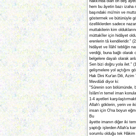
hakkında olan on beş âyete
hem bu âyetin bazı izaha 
başındaki mü'min ve mutta
göstermek ve bütünüyle g
özelliklerden sadece nazar
muttakilerin kim olduklarını
müttakîler için hidâyet old
erenlerin tâ kendileridir." (
hidâyet ve İlâhî tebliğin n
verdiği, buna bağlı olarak
belgelere dayalı olarak an
Sen bizi doğru yola ilet." 
gelişmelere yol açtığını g
Hak Dini Kur'an Dili, Azim 
Mevdûdi diyor ki:
"Sûrenin son bölümünde, b
İslâm'ın temel iman konula
1-4 ayetleri karşılaştırmak
Allah'ı göklerin, yerin ve 
insan için O'na boyun eğm
Bu
âyette imanın diğer iki te
yaptığı işlerden Allah'a ka
sorumlu olduğu tek Hâkim ol