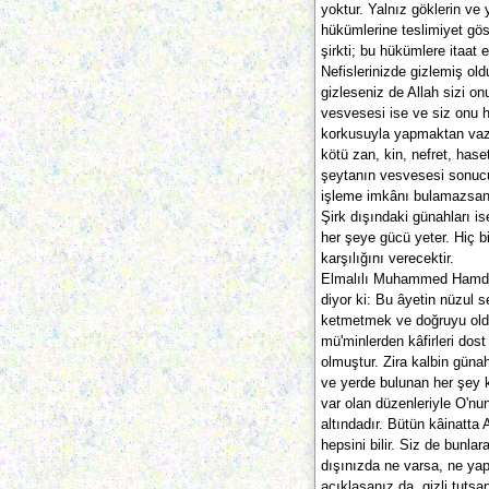
yoktur. Yalnız göklerin ve y
hükümlerine teslimiyet gös
şirkti; bu hükümlere itaat
Nefislerinizde gizlemiş ol
gizleseniz de Allah sizi o
vesvesesi ise ve siz onu 
korkusuyla yapmaktan vaz
kötü zan, kin, nefret, hase
şeytanın vesvesesi sonucu 
işleme imkânı bulamazsanız
Şirk dışındaki günahları ise
her şeye gücü yeter. Hiç b
karşılığını verecektir.
Elmalılı Muhammed Hamdi
diyor ki: Bu âyetin nüzul se
ketmetmek ve doğruyu oldu
mü'minlerden kâfirleri dost
olmuştur. Zira kalbin günah
ve yerde bulunan her şey ka
var olan düzenleriyle O'nu
altındadır. Bütün kâinatta 
hepsini bilir. Siz de bunlar
dışınızda ne varsa, ne yapa
açıklasanız da, gizli tutsa