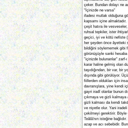
çeker. Bundan dolayı ne aç
"İçinizde ne varsa"
ifadesi mutlak olduğuna göre
kapsamı içine almaktadır. 
çeşit hatıra ile vesveseler
ruhsal tepkiler, ister ihtiya
geçici, iyi ve kötü nefiste
her şeyden önce âyetteki s
bildiğini söylememek gibi f
görünüşüyle sanki hesaba ç
"içinizde bulunanlar" zarf-
karar haline gelmiş olan d
taşıdığından, bir var, bir 
dışında gibi görülüyor. Üç
fiillerden oldukları için insa
davranışlara, yine kendi iç
gayri iradî olanlar bunun 
çıkmaya ve gizli kalmaya a
gizli kalması da kendi takdi
ve niyetle olur. Yani iradel
çekilmeyi gerektirir. Böyl
Teâlâ'nın isteğine bağlıdır
azap ve acı sebebidir. Bun