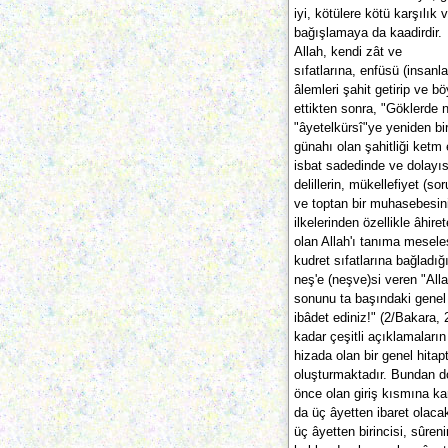
iyi, kötülere kötü karşılı
bağışlamaya da kaadirdir.
Allah, kendi zât ve
sıfatlarına, enfüsü (insanl
âlemleri şahit getirip ve bö
ettikten sonra, "Göklerde n
"âyetelkürsî"ye yeniden bi
günahı olan şahitliği ketm 
isbat sadedinde ve dolayısı
delillerin, mükellefiyet (so
ve toptan bir muhasebesin
ilkelerinden özellikle âhir
olan Allah'ı tanıma meseles
kudret sıfatlarına bağladığ
neş'e (neşve)si veren "Alla
sonunu ta başındaki genel 
ibâdet ediniz!" (2/Bakara,
kadar çeşitli açıklamaları
hizada olan bir genel hitap
oluşturmaktadır. Bundan do
önce olan giriş kısmına ka
da üç âyetten ibaret olacak
üç âyetten birincisi, sûren