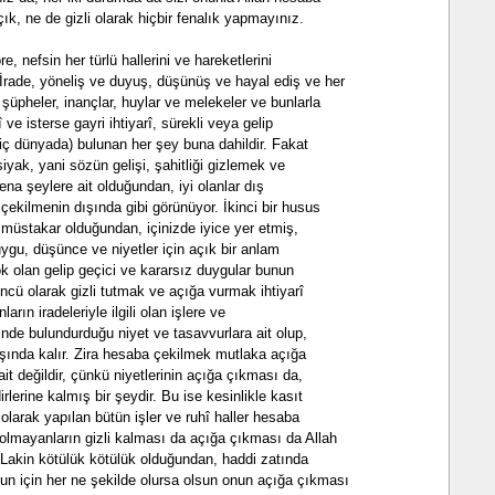
ık, ne de gizli olarak hiçbir fenalık yapmayınız.
, nefsin her türlü hallerini ve hareketlerini
İrade, yöneliş ve duyuş, düşünüş ve hayal ediş ve her
, şüpheler, inançlar, huylar ve melekeler ve bunlarla
rî ve isterse gayri ihtiyarî, sürekli veya gelip
 (iç dünyada) bulunan her şey buna dahildir. Fakat
iyak, yani sözün gelişi, şahitliği gizlemek ve
ena şeylere ait olduğundan, iyi olanlar dış
ekilmenin dışında gibi görünüyor. İkinci bir husus
ı müstakar olduğundan, içinizde iyice yer etmiş,
uygu, düşünce ve niyetler için açık bir anlam
yok olan gelip geçici ve kararsız duygular bunun
üncü olarak gizli tutmak ve açığa vurmak ihtiyarî
nların iradeleriyle ilgili olan işlere ve
inde bulundurduğu niyet ve tasavvurlara ait olup,
dışında kalır. Zira hesaba çekilmek mutlaka açığa
it değildir, çünkü niyetlerinin açığa çıkması da,
rlerine kalmış bir şeydir. Bu ise kesinlikle kasıt
i olarak yapılan bütün işler ve ruhî haller hesaba
e olmayanların gizli kalması da açığa çıkması da Allah
. Lakin kötülük kötülük olduğundan, haddi zatında
un için her ne şekilde olursa olsun onun açığa çıkması