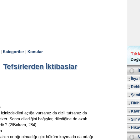
|
Kategoriler
|
Konular
Tefsirlerden İktibaslar
İ
İhya 
Rehb
Şami
Fikih
e
Kavr
 içinizdekileri açığa vursanız da gizli tutsanız da
ker. Sonra dilediğini bağışlar, dilediğine de azab
Şiir 
dir.? (2/Bakara, 284)
Hika
a
Allah'ın ortağı olmadığı gibi hüküm koymada da ortağı
N