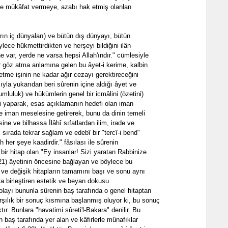
k ve mükâfat vermeye, azabı hak etmiş olanları
arın iç dünyaları) ve bütün dış dünyayı, bütün
ylece hükmettirdikten ve herşeyi bildiğini ilân
e var, yerde ne varsa hepsi Allah'ındır." cümlesiyle
r göz atma anlamına gelen bu âyet-i kerime, kalbin
etme işinin ne kadar ağır cezayı gerektireceğini
yla yukarıdan beri sûrenin içine aldığı âyet ve
rumluluk) ve hükümlerin genel bir icmâlini (özetini)
i yaparak, esas açıklamanın hedefi olan iman
ete iman meselesine getirerek, bunu da dinin temeli
ine ve bilhassa İlâhî sıfatlardan ilim, irade ve
ı sırada tekrar sağlam ve edebî bir "tercî-i bend"
h her şeye kaadirdir." fâsılası ile sûrenin
bir hitap olan "Ey insanlar! Sizi yaratan Rabbinize
 21) âyetinin öncesine bağlayan ve böylece bu
n ve değişik hitapların tamamını başı ve sonu aynı
ta birleştiren estetik ve beyan dokusu
layı bununla sûrenin baş tarafında o genel hitaptan
rşılık bir sonuç kısmına başlanmış oluyor ki, bu sonuç
tır. Bunlara "havatimi sûreti'l-Bakara" denilir. Bu
in baş tarafında yer alan ve kâfirlerle münafıklar