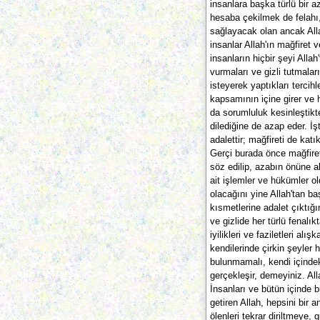
insanlara başka türlü bir az
hesaba çekilmek de felahı
sağlayacak olan ancak Alla
insanlar Allah'ın mağfiret
insanların hiçbir şeyi Alla
vurmaları ve gizli tutmalar
isteyerek yaptıkları tercihl
kapsamının içine girer ve 
da sorumluluk kesinleştikte
dilediğine de azap eder. İş
adalettir; mağfireti de katı
Gerçi burada önce mağfire
söz edilip, azabın önüne a
ait işlemler ve hükümler o
olacağını yine Allah'tan b
kısmetlerine adalet çıktığ
ve gizlide her türlü fenalı
iyilikleri ve faziletleri alı
kendilerinde çirkin şeyler 
bulunmamalı, kendi içindek
gerçekleşir, demeyiniz. Al
İnsanları ve bütün içinde b
getiren Allah, hepsini bir
ölenleri tekrar diriltmeye,