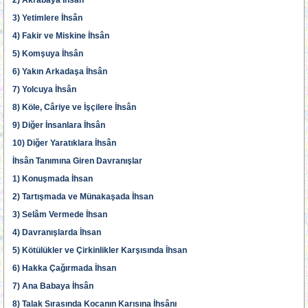
2) Akrabaya İhsân
3) Yetimlere İhsân
4) Fakir ve Miskine İhsân
5) Komşuya İhsân
6) Yakın Arkadaşa İhsân
7) Yolcuya İhsân
8) Köle, Câriye ve İşçilere İhsân
9) Diğer İnsanlara İhsân
10) Diğer Yaratıklara İhsân
İhsân Tanımına Giren Davranışlar
1) Konuşmada İhsan
2) Tartışmada ve Münakaşada İhsan
3) Selâm Vermede İhsan
4) Davranışlarda İhsan
5) Kötülükler ve Çirkinlikler Karşısında İhsan
6) Hakka Çağırmada İhsan
7) Ana Babaya İhsân
8) Talak Sırasında Kocanın Karısına İhsânı