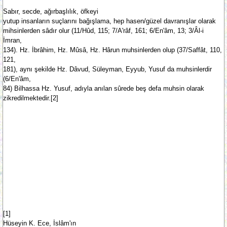
Sabır, secde, ağırbaşlılık, öfkeyi
yutup insanların suçlarını bağışlama, hep hasen/güzel davranışlar olarak
mihsinlerden sâdır olur (11/Hûd, 115; 7/A'râf, 161; 6/En'âm, 13; 3/Âl-i
İmran,
134). Hz. İbrâhim, Hz. Mûsâ, Hz. Hârun muhsinlerden olup (37/Saffât, 110,
121,
181), aynı şekilde Hz. Dâvud, Süleyman, Eyyub, Yusuf da muhsinlerdir
(6/En'âm,
84) Bilhassa Hz. Yusuf, adıyla anılan sûrede beş defa muhsin olarak
zikredilmektedir.[2]
[1]
Hüseyin K. Ece, İslâm'ın