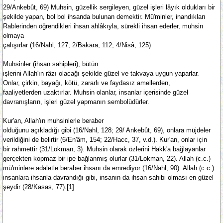
29/Ankebût, 69) Muhsin, güzellik sergileyen, güzel işleri lâyık oldukları bir
şekilde yapan, bol bol ihsanda bulunan demektir. Mü'minler, inandıkları
Rablerinden öğrendikleri ihsan ahlâkıyla, sürekli ihsan ederler, muhsin
olmaya
çalışırlar (16/Nahl, 127; 2/Bakara, 112; 4/Nisâ, 125)
Muhsinler (ihsan sahipleri), bütün
işlerini Allah'ın râzı olacağı şekilde güzel ve takvaya uygun yaparlar.
Onlar, çirkin, bayağı, kötü, zararlı ve faydasız amellerden,
faaliyetlerden uzaktırlar. Muhsin olanlar, insanlar içerisinde güzel
davranışların, işleri güzel yapmanın sembolüdürler.
Kur'an, Allah'ın muhsinlerle beraber
olduğunu açıkladığı gibi (16/Nahl, 128; 29/ Ankebût, 69), onlara müjdeler
verildiğini de belirtir (6/En'âm, 154; 22/Hacc, 37, v.d.). Kur'an, onlar için
bir rahmettir (31/Lokman, 3). Muhsin olarak özlerini Hakk'a bağlayanlar
gerçekten kopmaz bir ipe bağlanmış olurlar (31/Lokman, 22). Allah (c.c.)
mü'minlere adaletle beraber ihsanı da emrediyor (16/Nahl, 90). Allah (c.c.)
insanlara ihsanla davrandığı gibi, insanın da ihsan sahibi olması en güzel
şeydir (28/Kasas, 77).[1]