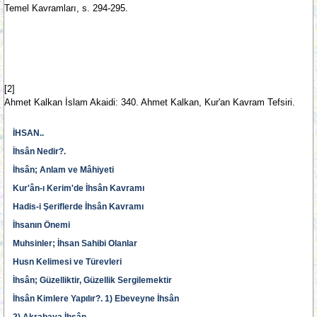
Temel Kavramları, s. 294-295.
[2]
Ahmet Kalkan İslam Akaidi: 340. Ahmet Kalkan, Kur'an Kavram Tefsiri.
İHSAN..
İhsân Nedir?.
İhsân; Anlam ve Mâhiyeti
Kur'ân-ı Kerim'de İhsân Kavramı
Hadis-i Şeriflerde İhsân Kavramı
İhsanın Önemi
Muhsinler; İhsan Sahibi Olanlar
Husn Kelimesi ve Türevleri
İhsân; Güzelliktir, Güzellik Sergilemektir
İhsân Kimlere Yapılır?. 1) Ebeveyne İhsân