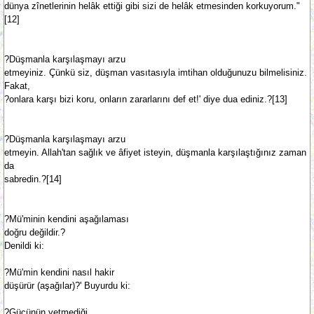
dünya zînetlerinin helâk ettiği gibi sizi de helâk etmesinden korkuyorum."
[12]
?Düşmanla karşılaşmayı arzu
etmeyiniz. Çünkü siz, düşman vasıtasıyla imtihan olduğunuzu bilmelisiniz.
Fakat,
?onlara karşı bizi koru, onların zararlarını def et!' diye dua ediniz.?[13]
?Düşmanla karşılaşmayı arzu
etmeyin. Allah'tan sağlık ve âfiyet isteyin, düşmanla karşılaştığınız zaman
da
sabredin.?[14]
?Mü'minin kendini aşağılaması
doğru değildir.?
Denildi ki:
?Mü'min kendini nasıl hakir
düşürür (aşağılar)?' Buyurdu ki:
?Gücünün yetmediği