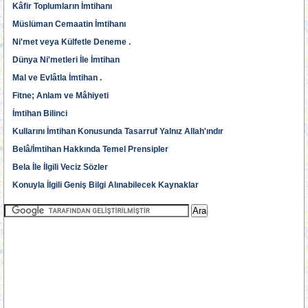
Kâfir Toplumların İmtihanı
Müslüman Cemaatin İmtihanı
Ni'met veya Külfetle Deneme .
Dünya Ni'metleri İle İmtihan
Mal ve Evlâtla İmtihan .
Fitne; Anlam ve Mâhiyeti
İmtihan Bilinci
Kullarını İmtihan Konusunda Tasarruf Yalnız Allah'ındır
Belâ/İmtihan Hakkında Temel Prensipler
Bela İle İlgili Veciz Sözler
Konuyla İlgili Geniş Bilgi Alınabilecek Kaynaklar