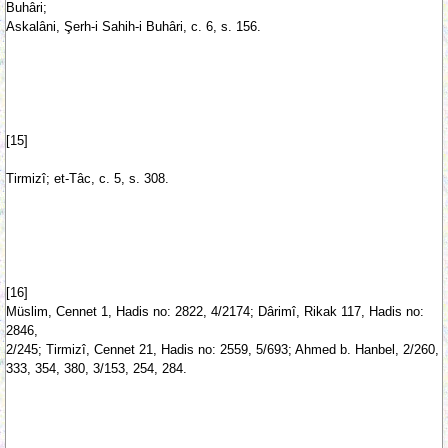
Buhâri;
Askalâni, Şerh-i Sahih-i Buhâri, c. 6, s. 156.
[15]
Tirmizî; et-Tâc, c. 5, s. 308.
[16]
Müslim, Cennet 1, Hadis no: 2822, 4/2174; Dârimî, Rikak 117, Hadis no:
2846,
2/245; Tirmizî, Cennet 21, Hadis no: 2559, 5/693; Ahmed b. Hanbel, 2/260,
333, 354, 380, 3/153, 254, 284.