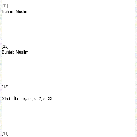
[11]
Buhâri; Müslim.
[12]
Buhâri; Müslim.
[13]
Sîret-i İbn Hişam, c. 2, s. 33.
[14]