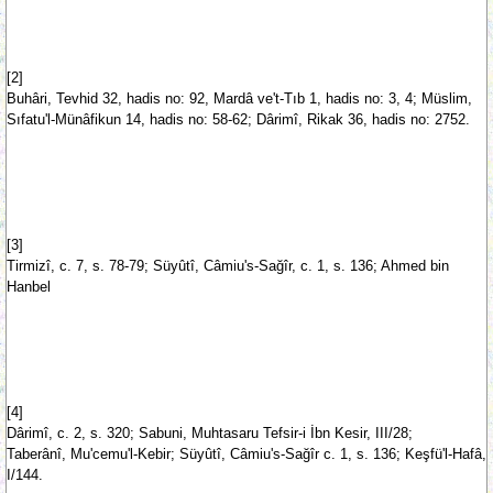
[2]
Buhâri, Tevhid 32, hadis no: 92, Mardâ ve't-Tıb 1, hadis no: 3, 4; Müslim,
Sıfatu'l-Münâfikun 14, hadis no: 58-62; Dârimî, Rikak 36, hadis no: 2752.
[3]
Tirmizî, c. 7, s. 78-79; Süyûtî, Câmiu's-Sağîr, c. 1, s. 136; Ahmed bin
Hanbel
[4]
Dârimî, c. 2, s. 320; Sabuni, Muhtasaru Tefsir-i İbn Kesir, III/28;
Taberânî, Mu'cemu'l-Kebir; Süyûtî, Câmiu's-Sağîr c. 1, s. 136; Keşfü'l-Hafâ,
I/144.