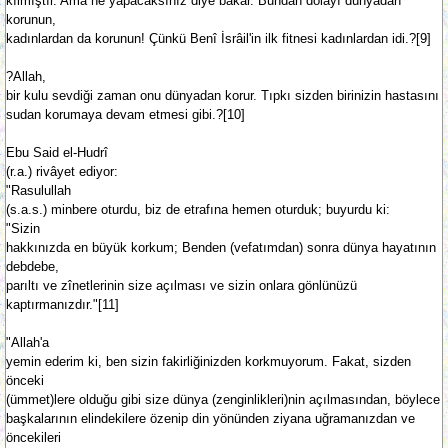
kılmıştır. Ama ne yapacaksınız diye bakar. Bundan dolayı dünyadan
korunun,
kadınlardan da korunun! Çünkü Benî İsrâil'in ilk fitnesi kadınlardan idi.?[9]
?Allah,
bir kulu sevdiği zaman onu dünyadan korur. Tıpkı sizden birinizin hastasını
sudan korumaya devam etmesi gibi.?[10]
Ebu Said el-Hudrî
(r.a.) rivâyet ediyor:
"Rasulullah
(s.a.s.) minbere oturdu, biz de etrafına hemen oturduk; buyurdu ki:
"Sizin
hakkınızda en büyük korkum; Benden (vefatımdan) sonra dünya hayatının
debdebe,
parıltı ve zînetlerinin size açılması ve sizin onlara gönlünüzü
kaptırmanızdır."[11]
"Allah'a
yemin ederim ki, ben sizin fakirliğinizden korkmuyorum. Fakat, sizden
önceki
(ümmet)lere olduğu gibi size dünya (zenginlikleri)nin açılmasından, böylece
başkalarının elindekilere özenip din yönünden ziyana uğramanızdan ve
öncekileri