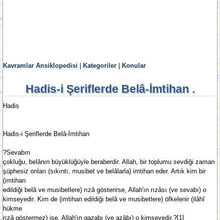
Kavramlar Ansiklopedisi
|
Kategoriler
|
Konular
Hadis-i Şeriflerde Belâ-İmtihan .
Hadis
Hadis-i Şeriflerde Belâ-İmtihan
?Sevabın
çokluğu, belânın büyüklüğüyle beraberdir. Allah, bir toplumu sevdiği zaman
şüphesiz onları (sıkıntı, musibet ve belâlarla) imtihan eder. Artık kim bir
(imtihan
edildiği belâ ve musibetlere) rızâ gösterirse, Allah'ın rızâsı (ve sevabı) o
kimseyedir. Kim de (imtihan edildiği belâ ve musibetlere) öfkelenir (ilâhî
hükme
rızâ göstermez) ise, Allah'ın gazabı (ve azâbı) o kimseyedir.?[1]