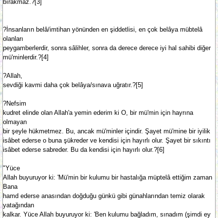
bırakmaz.?[3]
?İnsanların belâ/imtihan yönünden en şiddetlisi, en çok belâya mübtelâ
olanları
peygamberlerdir, sonra sâlihler, sonra da derece derece iyi hal sahibi diğer
mü'minlerdir.?[4]
?Allah,
sevdiği kavmi daha çok belâya/sınava uğratır.?[5]
?Nefsim
kudret elinde olan Allah'a yemin ederim ki O, bir mü'min için hayrına
olmayan
bir şeyle hükmetmez. Bu, ancak mü'minler içindir. Şayet mü'mine bir iyilik
isâbet ederse o buna şükreder ve kendisi için hayırlı olur. Şayet bir sıkıntı
isâbet ederse sabreder. Bu da kendisi için hayırlı olur.?[6]
"Yüce
Allah buyuruyor ki: 'Mü'min bir kulumu bir hastalığa müptelâ ettiğim zaman
Bana
hamd ederse anasından doğduğu günkü gibi günahlarından temiz olarak
yatağından
kalkar. Yüce Allah buyuruyor ki: 'Ben kulumu bağladım, sınadım (şimdi ey