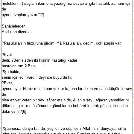
meleklerim:) sağlam iken ona yazdığınız sevaplar gibi hastalık zamanı için
de
aynı sevapları yazın."[7]
Sahâbelerden
Abdullah diyor ki:
?Rasulullah'ın huzuruna girdim; Yâ Rasulallah, dedim, çok ateşin var.
?Evet
dedi, ?Ben sizden iki kişinin hastalığı kadar
hastalanırım.? Ben:
?Şu halde,
senin için ecir vardır' deyince buyurdu ki:
?Evet,
aynen öyle. Hiçbir müslüman yoktur ki, ona bir diken ve daha küçük bir şey
de
olsa eziyet veren bir şey isâbet etsin de, Allah o şeyi, ağacın yapraklarını
dökmesi gibi, o müslümanın günahlarına keffâret kılarak günahları ondan
dökmesin.?[8]
?Şüphesiz, dünya tatlıdır, yeşildir ve şüphesiz Allah, sizi dünyaya halife