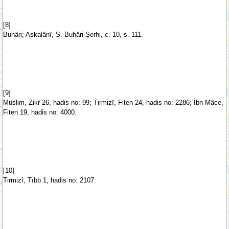
[8]
Buhâri; Askalânî, S. Buhâri Şerhi, c. 10, s. 111.
[9]
Müslim, Zikr 26, hadis no: 99; Tirmizî, Fiten 24, hadis no: 2286; İbn Mâce,
Fiten 19, hadis no: 4000.
[10]
Tirmizî, Tıbb 1, hadis no: 2107.