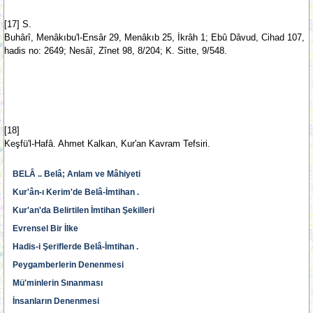
[17] S.
Buhârî, Menâkıbu'l-Ensâr 29, Menâkıb 25, İkrâh 1; Ebû Dâvud, Cihad 107,
hadis no: 2649; Nesâî, Zînet 98, 8/204; K. Sitte, 9/548.
[18]
Keşfü'l-Hafâ. Ahmet Kalkan, Kur'an Kavram Tefsiri.
BELÂ .. Belâ; Anlam ve Mâhiyeti
Kur'ân-ı Kerim'de Belâ-İmtihan .
Kur'an'da Belirtilen İmtihan Şekilleri
Evrensel Bir İlke
Hadis-i Şeriflerde Belâ-İmtihan .
Peygamberlerin Denenmesi
Mü'minlerin Sınanması
İnsanların Denenmesi