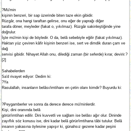
?Mü'min
kişinin benzeri, bir sap üzerinde biten taze ekin gibidir.
Rüzgâr, ona hangi taraftan gelirse, onu eğer de yaprağı diğer
tarafa döner, meyleder (fakat o, yıkılmaz). Rüzgâr sakinleştiğinde yine
doğrulur.
İşte mü'min kişi de böyledir. O da, belâ sebebiyle eğilir (fakat yıkılmaz).
Haktan yüz çeviren kâfir kişinin benzeri ise, sert ve dimdik duran çam ve
dağ
servisi gibidir. Nihayet Allah onu, dilediği zaman (bir seferde) kırar, devirir.?
[2]
Sahabelerden
Sa'd rivayet ediyor: Dedim ki:
?Ya
Rasulallah, insanların belâsı/imtihanı en çetin olanı kimdir? Buyurdu ki:
?Peygamberler ve sonra da derece derece mü'minlerdir.
Kişi, dini oranında belâ
görür/imtihan edilir. Dini kuvvetli ve sağlam ise belâsı ağır olur. Dininde
zayıflık söz konusu ise, dini kadar belâ görür/imtihana tâbi tutulur. Belâ
insanın yakasına öylesine yapışır ki, günahsız gezene kadar peşini