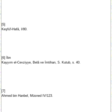
[5]
Keşfü'l-Hafâ, I/80.
[6] İbn
Kayyım el-Cevziyye, Belâ ve İmtihan, S. Kutub, s. 40.
[7]
Ahmed bin Hanbel, Müsned IV/123.