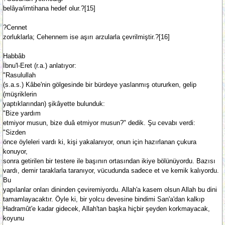
belâya/imtihana hedef olur.?[15]
?Cennet
zorluklarla; Cehennem ise aşırı arzularla çevrilmiştir.?[16]
Habbâb
İbnu'l-Eret (r.a.) anlatıyor:
"Rasulullah
(s.a.s.) Kâbe'nin gölgesinde bir bürdeye yaslanmış otururken, gelip
(müşriklerin
yaptıklarından) şikâyette bulunduk:
"Bize yardım
etmiyor musun, bize duâ etmiyor musun?" dedik. Şu cevabı verdi:
"Sizden
önce öyleleri vardı ki, kişi yakalanıyor, onun için hazırlanan çukura
konuyor,
sonra getirilen bir testere ile başının ortasından ikiye bölünüyordu. Bazısı
vardı, demir taraklarla taranıyor, vücudunda sadece et ve kemik kalıyordu.
Bu
yapılanlar onları dininden çeviremiyordu. Allah'a kasem olsun Allah bu dini
tamamlayacaktır. Öyle ki, bir yolcu devesine bindimi San'a'dan kalkıp
Hadramût'e kadar gidecek, Allah'tan başka hiçbir şeyden korkmayacak,
koyunu