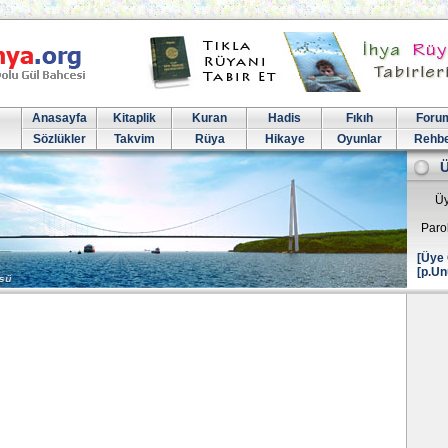
Anasayfa
Kitaplik
Kuran
Hadis
Fıkıh
Foru
Sözlükler
Takvim
Rüya
Hikaye
Oyunlar
Rehb
Üy
Paro
[Üye 
[p.Un