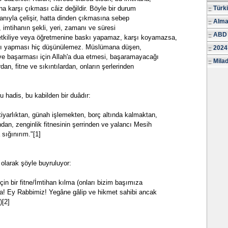
na karşı çıkması câiz değildir. Böyle bir durum
Türk
nıyla çelişir, hatta dinden çıkmasına sebep
Alma
ci, imtihanın şekli, yeri, zamanı ve süresi
ABD 
tkiliye veya öğretmenine baskı yapamaz, karşı koyamazsa,
arı yapması hiç düşünülemez. Müslümana düşen,
2024
 ve başarması için Allah'a dua etmesi, başaramayacağı
Milad
dan, fitne ve sıkıntılardan, onların şerlerinden
şu hadis, bu kabilden bir duâdır:
htiyarlıktan, günah işlemekten, borç altında kalmaktan,
ndan, zenginlik fitnesinin şerrinden ve yalancı Mesih
 sığınırım."[1]
olarak şöyle buyruluyor:
 için bir fitne/İmtihan kılma (onları bizim başımıza
la! Ey Rabbimiz! Yegâne gâlip ve hikmet sahibi ancak
)[2]