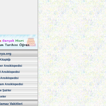
hya.org
Kitaplığı
er Ansiklopedisi
l Ansiklopedisi
 Ansiklopedisi
am Ansiklopedisi
ve Şairler
yeler
amaz Vakitleri