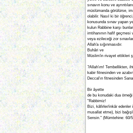
sınavın konu ve ayrıntıları
müslümanda görülürse, ima
olabilir. Nasıl ki bir öğren
konusunda sınav yapan ye
kulun Rabbine karşı bunl
imtihanının hafif geçmesi
veya ezileceği zor sınavlar
Allah'a sığınmasıdır.
Buhâri ve
Müslim'in rivayet ettikleri 
?Allah'ım! Tembellikten, i
kabir fitnesinden ve azabı
Deccal'ın fitnesinden Sana
Bir âyette
de bu konudaki dua örneği 
"Rabbimiz!
Bizi, kâfirler/inkâr edenler
musallat etme), bizi bağış
Sensin." (Mümtehine: 60/5