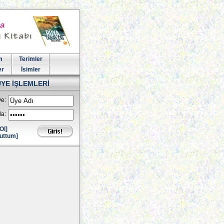
m
Terimler
er
İsimler
ÜYE İŞLEMLERİ
e:
la:
Ol]
uttum]