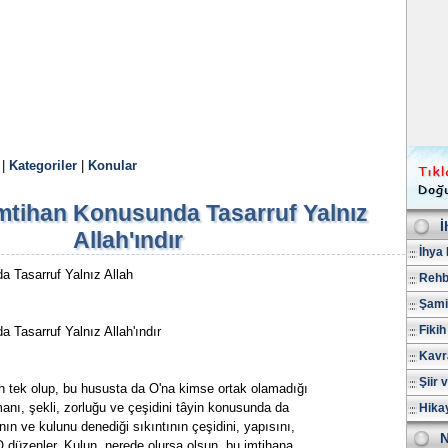
|
Kategoriler
|
Konular
İmtihan Konusunda Tasarruf Yalnız
İ
Allah'ındır
İhya 
a Tasarruf Yalnız Allah
Rehb
Şami
Fikih
a Tasarruf Yalnız Allah'ındır
Kavr
Şiir 
h tek olup, bu hususta da O'na kimse ortak olamadığı
manı, şekli, zorluğu ve çeşidini tâyin konusunda da
Hika
nın ve kulunu denediği sıkıntının çeşidini, yapısını,
N
O düzenler. Kulun, nerede olursa olsun, bu imtihana,