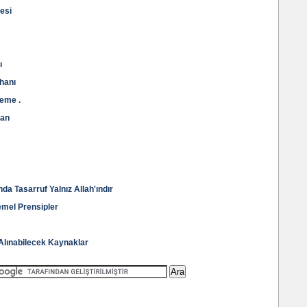
esi
ı
hanı
neme .
han
da Tasarruf Yalnız Allah'ındır
emel Prensipler
i Alınabilecek Kaynaklar