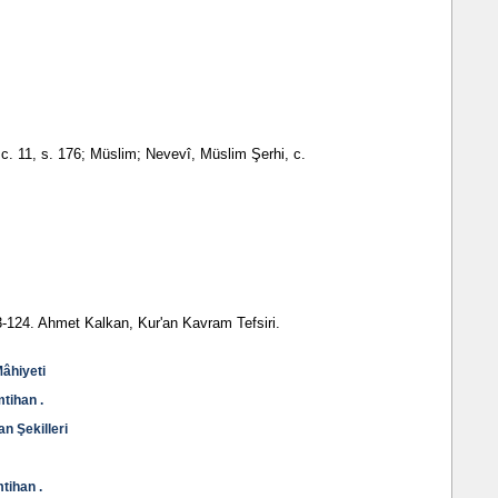
 c. 11, s. 176; Müslim; Nevevî, Müslim Şerhi, c.
-124. Ahmet Kalkan, Kur'an Kavram Tefsiri.
âhiyeti
tihan .
an Şekilleri
tihan .