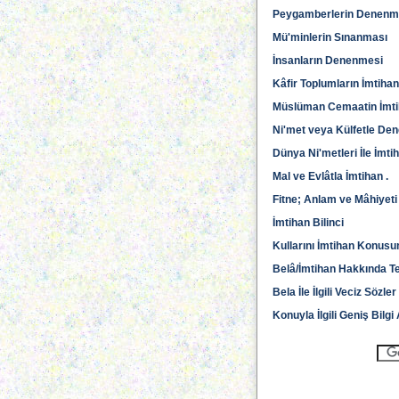
Peygamberlerin Denenm
Mü'minlerin Sınanması
İnsanların Denenmesi
Kâfir Toplumların İmtihan
Müslüman Cemaatin İmti
Ni'met veya Külfetle De
Dünya Ni'metleri İle İmti
Mal ve Evlâtla İmtihan .
Fitne; Anlam ve Mâhiyeti
İmtihan Bilinci
Kullarını İmtihan Konusun
Belâ/İmtihan Hakkında T
Bela İle İlgili Veciz Sözler
Konuyla İlgili Geniş Bilg