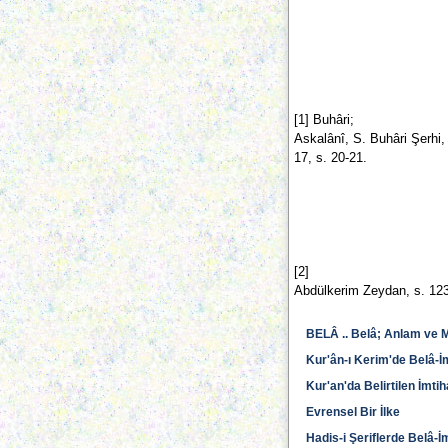
[1] Buhâri;
Askalânî, S. Buhâri Şerhi,
17, s. 20-21.
[2]
Abdülkerim Zeydan, s. 123
BELÂ .. Belâ; Anlam ve M
Kur'ân-ı Kerim'de Belâ-İm
Kur'an'da Belirtilen İmtih
Evrensel Bir İlke
Hadis-i Şeriflerde Belâ-İm