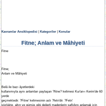
Kavramlar Ansiklopedisi
|
Kategoriler
|
Konular
Fitne; Anlam ve Mâhiyeti
Fitne
Fitne;
Anlam ve Mâhiyeti
Belâ ile bazı âyetlerdeki
kullanımıyla aynı anlamları paylaşan ?fitne? kelimesi Kur'an-ı Kerim'de 60
yerde
geçmektedir. ?Fitne' kelimesinin aslı ?fetn'dir. ?Fetn'
sözlükte, altın ve gümüş gibi değerli madenlerin saflığını anlamak için