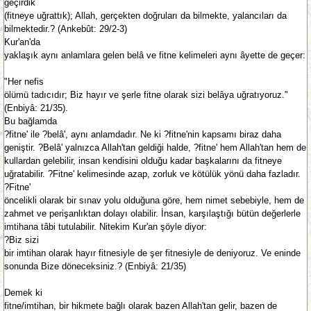
geçirdik
(fitneye uğrattık); Allah, gerçekten doğruları da bilmekte, yalancıları da
bilmektedir.? (Ankebût: 29/2-3)
Kur'an'da
yaklaşık aynı anlamlara gelen belâ ve fitne kelimeleri aynı âyette de geçer:
"Her nefis
ölümü tadıcıdır; Biz hayır ve şerle fitne olarak sizi belâya uğratıyoruz."
(Enbiyâ: 21/35).
Bu bağlamda
?fitne' ile ?belâ', aynı anlamdadır. Ne ki ?fitne'nin kapsamı biraz daha
geniştir. ?Belâ' yalnızca Allah'tan geldiği halde, ?fitne' hem Allah'tan hem de
kullardan gelebilir, insan kendisini olduğu kadar başkalarını da fitneye
uğratabilir. ?Fitne' kelimesinde azap, zorluk ve kötülük yönü daha fazladır.
?Fitne'
öncelikli olarak bir sınav yolu olduğuna göre, hem nimet sebebiyle, hem de
zahmet ve perişanlıktan dolayı olabilir. İnsan, karşılaştığı bütün değerlerle
imtihana tâbi tutulabilir. Nitekim Kur'an şöyle diyor:
?Biz sizi
bir imtihan olarak hayır fitnesiyle de şer fitnesiyle de deniyoruz. Ve eninde
sonunda Bize döneceksiniz.? (Enbiyâ: 21/35)
Demek ki
fitne/imtihan, bir hikmete bağlı olarak bazen Allah'tan gelir, bazen de