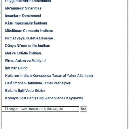
Peygamberlerin Denenmesi
Mü'minlerin Sınanması
İnsanların Denenmesi
Kâfir Toplumların İmtihanı
Müslüman Cemaatin İmtihanı
Ni'met veya Külfetle Deneme .
Dünya Ni'metleri İle İmtihan
Mal ve Evlâtla İmtihan .
Fitne; Anlam ve Mâhiyeti
İmtihan Bilinci
Kullarını İmtihan Konusunda Tasarruf Yalnız Allah'ındır
Belâ/İmtihan Hakkında Temel Prensipler
Bela İle İlgili Veciz Sözler
Konuyla İlgili Geniş Bilgi Alınabilecek Kaynaklar