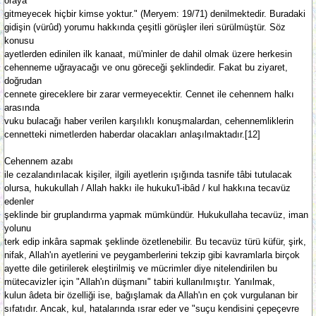
oraya
gitmeyecek hiçbir kimse yoktur." (Meryem: 19/71) denilmektedir. Buradaki
gidişin (vürûd) yorumu hakkında çeşitli görüşler ileri sürülmüştür. Söz
konusu
ayetlerden edinilen ilk kanaat, mü'minler de dahil olmak üzere herkesin
cehenneme uğrayacağı ve onu göreceği şeklindedir. Fakat bu ziyaret,
doğrudan
cennete gireceklere bir zarar vermeyecektir. Cennet ile cehennem halkı
arasında
vuku bulacağı haber verilen karşılıklı konuşmalardan, cehennemliklerin
cennetteki nimetlerden haberdar olacakları anlaşılmaktadır.[12]
Cehennem azabı
ile cezalandırılacak kişiler, ilgili ayetlerin ışığında tasnife tâbi tutulacak
olursa, hukukullah / Allah hakkı ile hukuku'l-ibâd / kul hakkına tecavüz
edenler
şeklinde bir gruplandırma yapmak mümkündür. Hukukullaha tecavüz, iman
yolunu
terk edip inkâra sapmak şeklinde özetlenebilir. Bu tecavüz türü küfür, şirk,
nifak, Allah'ın ayetlerini ve peygamberlerini tekzip gibi kavramlarla birçok
ayette dile getirilerek eleştirilmiş ve mücrimler diye nitelendirilen bu
mütecavizler için "Allah'ın düşmanı" tabiri kullanılmıştır. Yanılmak,
kulun âdeta bir özelliği ise, bağışlamak da Allah'ın en çok vurgulanan bir
sıfatıdır. Ancak, kul, hatalarında ısrar eder ve "suçu kendisini çepeçevre