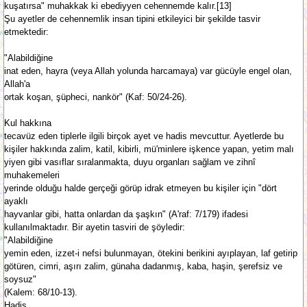
kuşatırsa" muhakkak ki ebediyyen cehennemde kalır.[13]
Şu ayetler de cehennemlik insan tipini etkileyici bir şekilde tasvir
etmektedir:
"Alabildiğine
inat eden, hayra (veya Allah yolunda harcamaya) var gücüyle engel olan,
Allah'a
ortak koşan, şüpheci, nankör" (Kaf: 50/24-26).
Kul hakkına
tecavüz eden tiplerle ilgili birçok ayet ve hadis mevcuttur. Ayetlerde bu
kişiler hakkında zalim, katil, kibirli, mü'minlere işkence yapan, yetim malı
yiyen gibi vasıflar sıralanmakta, duyu organları sağlam ve zihnî
muhakemeleri
yerinde olduğu halde gerçeği görüp idrak etmeyen bu kişiler için "dört
ayaklı
hayvanlar gibi, hatta onlardan da şaşkın" (A'raf: 7/179) ifadesi
kullanılmaktadır. Bir ayetin tasviri de şöyledir:
"Alabildiğine
yemin eden, izzet-i nefsi bulunmayan, ötekini berikini ayıplayan, laf getirip
götüren, cimri, aşırı zalim, günaha dadanmış, kaba, haşin, şerefsiz ve
soysuz"
(Kalem: 68/10-13).
Hadis