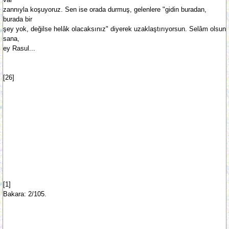
zannıyla koşuyoruz. Sen ise orada durmuş, gelenlere "gidin buradan,
burada bir
şey yok, değilse helâk olacaksınız" diyerek uzaklaştırıyorsun. Selâm olsun
sana,
ey Rasul...
[26]
[1]
Bakara: 2/105.