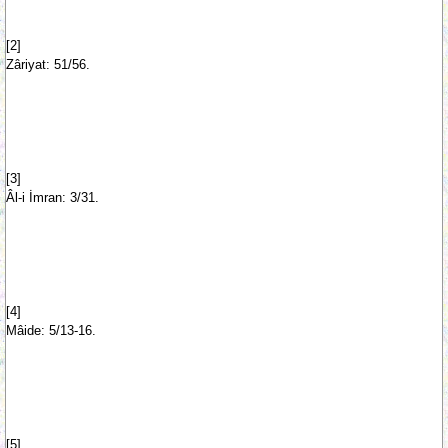
[2]
Zâriyat: 51/56.
[3]
Âl-i İmran: 3/31.
[4]
Mâide: 5/13-16.
[5]