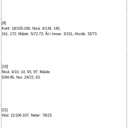
[9]
Kehf: 18/105-106; Nisâ: 4/139, 145,
161, 172; Mâide: 5/72-73; Âl-i İmran: 3/151; Ahzâb: 33/73.
[10]
Nisâ: 4/10, 14, 93, 97; Mâide:
5/94-95; Nur: 24/23, 63.
[11]
Hûd: 11/106-107; Nebe': 78/23.