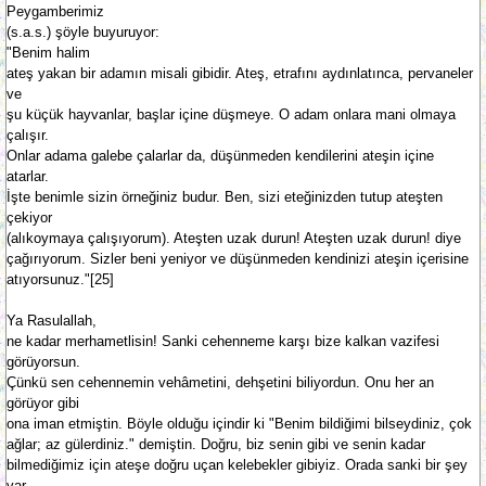
Peygamberimiz
(s.a.s.) şöyle buyuruyor:
"Benim halim
ateş yakan bir adamın misali gibidir. Ateş, etrafını aydınlatınca, pervaneler
ve
şu küçük hayvanlar, başlar içine düşmeye. O adam onlara mani olmaya
çalışır.
Onlar adama galebe çalarlar da, düşünmeden kendilerini ateşin içine
atarlar.
İşte benimle sizin örneğiniz budur. Ben, sizi eteğinizden tutup ateşten
çekiyor
(alıkoymaya çalışıyorum). Ateşten uzak durun! Ateşten uzak durun! diye
çağırıyorum. Sizler beni yeniyor ve düşünmeden kendinizi ateşin içerisine
atıyorsunuz."[25]
Ya Rasulallah,
ne kadar merhametlisin! Sanki cehenneme karşı bize kalkan vazifesi
görüyorsun.
Çünkü sen cehennemin vehâmetini, dehşetini biliyordun. Onu her an
görüyor gibi
ona iman etmiştin. Böyle olduğu içindir ki "Benim bildiğimi bilseydiniz, çok
ağlar; az gülerdiniz." demiştin. Doğru, biz senin gibi ve senin kadar
bilmediğimiz için ateşe doğru uçan kelebekler gibiyiz. Orada sanki bir şey
var