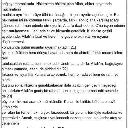
sağlayamamaktadır. Hâkimlerin hâkimi olan Allah, ahiret hayatında
mücrimlerin
mutlaka ayrı bir statüye tâbi tutulacağını birçok ayette açıklamıştır. Bu
bakımdan iyi ile kötünün farklı şartlarda, farklı sonuçlarla karşılaşacağı
şüphesizdir. İman edenle etmeyenin, Allah'a itaat edenle O'na isyan edenin
eşit tutulmaması, ilahî adalet ve hikmetin gereğidir. Kur'an'ın çeşitli
ayetlerinde, Allah'ın lütuf ve keremine güvenerek inkâr ve isyana
düşülmemesi
konusunda bütün insanlar uyarılmaktadır.[21]
İyilerle kötülerin hem dünya hayatında hem de ahirette farklı muamelelere
tâbi
tutulacakları ısrarla belirtilmektedir. Unutmamalıdır ki, Allah'ın, bağışlayıcı
olması yanında, azabı da şiddetlidir.[22]
İnkârcı ve isyankâr kullara azap etmek, hem bir adalet hem de rahmet
olarak
düşünülebilir. Nitekim günahkârlardan ilahî azabın geri çevrilmeyeceği
anlatılırken Allah'ın geniş bir rahmet sahibi oluşuna temas edilmesinde
de[23]
böyle bir hikmet aramak mümkündür. Kur'an ile birlikte bütün semavî
kitaplarda
yer alan bu temel hükmü yok farzedecek bir yorum, tümüyle isabetsiz ve
geçersizdir. Ancak, suçluya uygulanacak cezanın sonsuza kadar ateş ve
cehennem