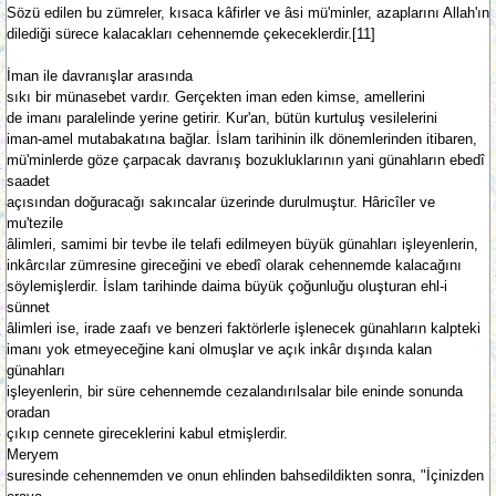
Sözü edilen bu zümreler, kısaca kâfirler ve âsi mü'minler, azaplarını Allah'ın
dilediği sürece kalacakları cehennemde çekeceklerdir.[11]
İman ile davranışlar arasında
sıkı bir münasebet vardır. Gerçekten iman eden kimse, amellerini
de imanı paralelinde yerine getirir. Kur'an, bütün kurtuluş vesilelerini
iman-amel mutabakatına bağlar. İslam tarihinin ilk dönemlerinden itibaren,
mü'minlerde göze çarpacak davranış bozukluklarının yani günahların ebedî
saadet
açısından doğuracağı sakıncalar üzerinde durulmuştur. Hâricîler ve
mu'tezile
âlimleri, samimi bir tevbe ile telafi edilmeyen büyük günahları işleyenlerin,
inkârcılar zümresine gireceğini ve ebedî olarak cehennemde kalacağını
söylemişlerdir. İslam tarihinde daima büyük çoğunluğu oluşturan ehl-i
sünnet
âlimleri ise, irade zaafı ve benzeri faktörlerle işlenecek günahların kalpteki
imanı yok etmeyeceğine kani olmuşlar ve açık inkâr dışında kalan
günahları
işleyenlerin, bir süre cehennemde cezalandırılsalar bile eninde sonunda
oradan
çıkıp cennete gireceklerini kabul etmişlerdir.
Meryem
suresinde cehennemden ve onun ehlinden bahsedildikten sonra, "İçinizden