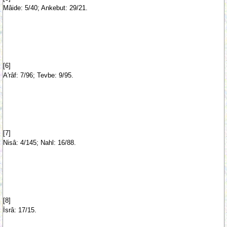
Mâide: 5/40; Ankebut: 29/21.
[6]
A'râf: 7/96; Tevbe: 9/95.
[7]
Nisâ: 4/145; Nahl: 16/88.
[8]
İsrâ: 17/15.