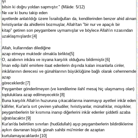
iyi
bilsin ki doğru yoldan sapmıştır." (Mâide: 5/12)
Ne var ki bunu takip eden
ayetlerde anlatıldığı üzere İsrailoğulları da, kendilerinden benzer ahid alınan
hıristiyanlar da ahidlerini bozmuşlar, Allah'tan "bir nur ve apaçık bir
kitap" getiren son peygambere uymamışlar ve böylece Allah'ın rızasından
uzaklaşmışlardır.[4]
Allah, kullarından dilediğine
azap etmeye muktedir olmakla birlikte[5]
O, azabının inkâra ve isyana karşılık olduğunu bildirmiştir.[6]
İman edip ilahî emirlere itaat edenlerin dışında kalan insanlarla cinler,
inkârlarının derecesi ve günahlarının büyüklüğüne bağlı olarak cehennemde
azap
göreceklerdir.[7]
Peygamber gönderilmeyen (ve kendilerine ilahî mesaj hiç ulaşmamış olan)
topluluklara azap edilmeyecektir.[8]
Buna karşılık Allah'ın huzuruna çıkacaklarına inanmayıp ayetleri inkâr eden
kâfirler, Kur'an'a sırt çeviren yahudiler, hıristiyanlar, münafıklar, müşrikler,
peygamberlerin bir kısmına inanıp diğerlerini inkâr edenler şiddetli azaba
uğratılacaktır.[9]
Kur'an'da belirtilen sınırları (hudûdullah) aşıp peygamberlerin bildirdiklerine
aykırı davranan büyük günah sahibi mü'minler de azaptan
kurtulamayacaklardır.[10]