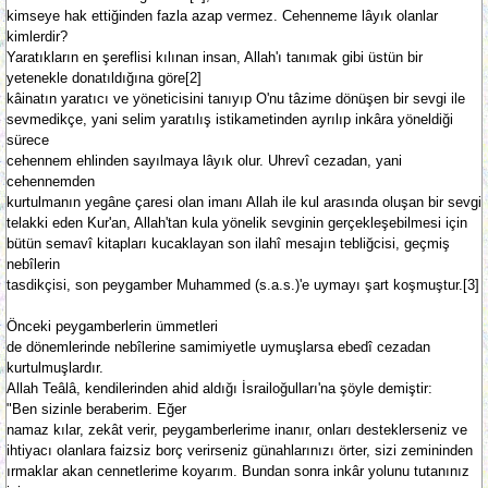
kimseye hak ettiğinden fazla azap vermez. Cehenneme lâyık olanlar
kimlerdir?
Yaratıkların en şereflisi kılınan insan, Allah'ı tanımak gibi üstün bir
yetenekle donatıldığına göre[2]
kâinatın yaratıcı ve yöneticisini tanıyıp O'nu tâzime dönüşen bir sevgi ile
sevmedikçe, yani selim yaratılış istikametinden ayrılıp inkâra yöneldiği
sürece
cehennem ehlinden sayılmaya lâyık olur. Uhrevî cezadan, yani
cehennemden
kurtulmanın yegâne çaresi olan imanı Allah ile kul arasında oluşan bir sevgi
telakki eden Kur'an, Allah'tan kula yönelik sevginin gerçekleşebilmesi için
bütün semavî kitapları kucaklayan son ilahî mesajın tebliğcisi, geçmiş
nebîlerin
tasdikçisi, son peygamber Muhammed (s.a.s.)'e uymayı şart koşmuştur.[3]
Önceki peygamberlerin ümmetleri
de dönemlerinde nebîlerine samimiyetle uymuşlarsa ebedî cezadan
kurtulmuşlardır.
Allah Teâlâ, kendilerinden ahid aldığı İsrailoğulları'na şöyle demiştir:
"Ben sizinle beraberim. Eğer
namaz kılar, zekât verir, peygamberlerime inanır, onları desteklerseniz ve
ihtiyacı olanlara faizsiz borç verirseniz günahlarınızı örter, sizi zemininden
ırmaklar akan cennetlerime koyarım. Bundan sonra inkâr yolunu tutanınız