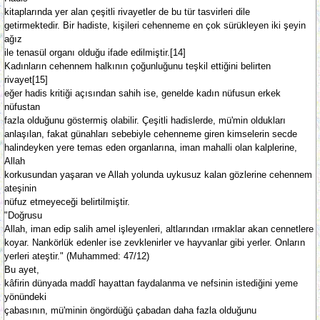
kitaplarında yer alan çeşitli rivayetler de bu tür tasvirleri dile
getirmektedir. Bir hadiste, kişileri cehenneme en çok sürükleyen iki şeyin
ağız
ile tenasül organı olduğu ifade edilmiştir.[14]
Kadınların cehennem halkının çoğunluğunu teşkil ettiğini belirten
rivayet[15]
eğer hadis kritiği açısından sahih ise, genelde kadın nüfusun erkek
nüfustan
fazla olduğunu göstermiş olabilir. Çeşitli hadislerde, mü'min oldukları
anlaşılan, fakat günahları sebebiyle cehenneme giren kimselerin secde
halindeyken yere temas eden organlarına, iman mahalli olan kalplerine,
Allah
korkusundan yaşaran ve Allah yolunda uykusuz kalan gözlerine cehennem
ateşinin
nüfuz etmeyeceği belirtilmiştir.
"Doğrusu
Allah, iman edip salih amel işleyenleri, altlarından ırmaklar akan cennetlere
koyar. Nankörlük edenler ise zevklenirler ve hayvanlar gibi yerler. Onların
yerleri ateştir." (Muhammed: 47/12)
Bu ayet,
kâfirin dünyada maddî hayattan faydalanma ve nefsinin istediğini yeme
yönündeki
çabasının, mü'minin öngördüğü çabadan daha fazla olduğunu