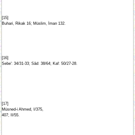
[15]
Buhari, Rikak 16; Müslim, İman 132.
[16]
Sebe': 34/31-33; Sâd: 38/64; Kaf: 50/27-28.
[17]
Müsned-i Ahmed, I/375,
407; II/55.