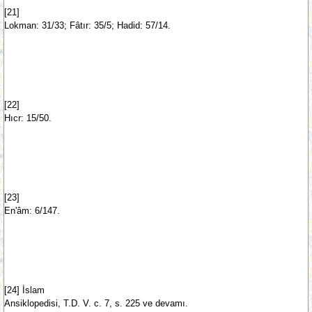
[21]
Lokman: 31/33; Fâtır: 35/5; Hadid: 57/14.
[22]
Hıcr: 15/50.
[23]
En'âm: 6/147.
[24] İslam
Ansiklopedisi, T.D. V. c. 7, s. 225 ve devamı.