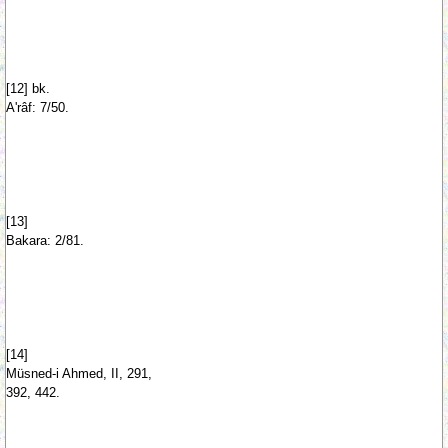
[12] bk.
A'râf: 7/50.
[13]
Bakara: 2/81.
[14]
Müsned-i Ahmed, II, 291,
392, 442.