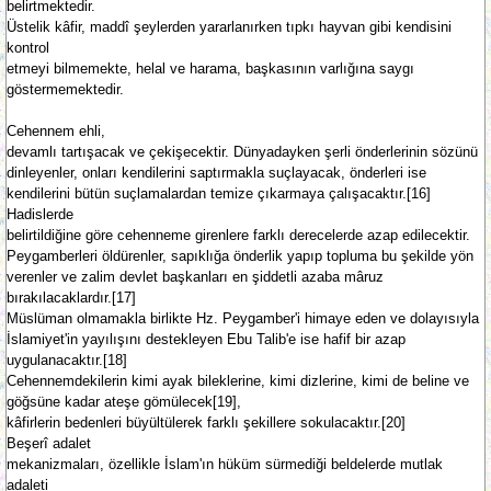
belirtmektedir.
Üstelik kâfir, maddî şeylerden yararlanırken tıpkı hayvan gibi kendisini
kontrol
etmeyi bilmemekte, helal ve harama, başkasının varlığına saygı
göstermemektedir.
Cehennem ehli,
devamlı tartışacak ve çekişecektir. Dünyadayken şerli önderlerinin sözünü
dinleyenler, onları kendilerini saptırmakla suçlayacak, önderleri ise
kendilerini bütün suçlamalardan temize çıkarmaya çalışacaktır.[16]
Hadislerde
belirtildiğine göre cehenneme girenlere farklı derecelerde azap edilecektir.
Peygamberleri öldürenler, sapıklığa önderlik yapıp topluma bu şekilde yön
verenler ve zalim devlet başkanları en şiddetli azaba mâruz
bırakılacaklardır.[17]
Müslüman olmamakla birlikte Hz. Peygamber'i himaye eden ve dolayısıyla
İslamiyet'in yayılışını destekleyen Ebu Talib'e ise hafif bir azap
uygulanacaktır.[18]
Cehennemdekilerin kimi ayak bileklerine, kimi dizlerine, kimi de beline ve
göğsüne kadar ateşe gömülecek[19],
kâfirlerin bedenleri büyültülerek farklı şekillere sokulacaktır.[20]
Beşerî adalet
mekanizmaları, özellikle İslam'ın hüküm sürmediği beldelerde mutlak
adaleti