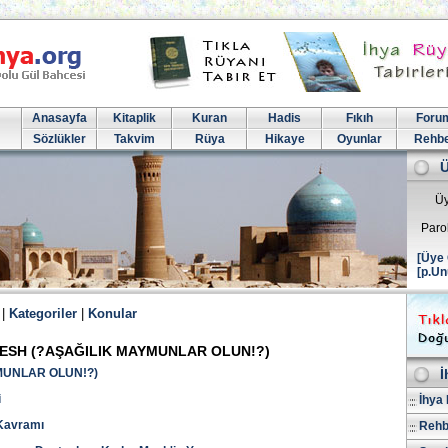
Anasayfa
Kitaplik
Kuran
Hadis
Fıkıh
Foru
Sözlükler
Takvim
Rüya
Hikaye
Oyunlar
Rehb
Üy
Paro
[Üye 
[p.Un
|
Kategoriler
|
Konular
ESH (?AŞAĞILIK MAYMUNLAR OLUN!?)
MUNLAR OLUN!?)
İ
i
İhya 
 Kavramı
Rehb