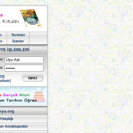
m
Terimler
er
İsimler
ÜYE İŞLEMLERİ
e:
la:
Ol]
uttum]
hya.org
Kitaplığı
er Ansiklopedisi