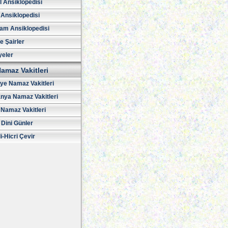
l Ansiklopedisi
 Ansiklopedisi
am Ansiklopedisi
ve Şairler
yeler
amaz Vakitleri
iye Namaz Vakitleri
nya Namaz Vakitleri
Namaz Vakitleri
 Dini Günler
i-Hicri Çevir