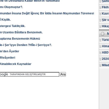
ne ve Destanlara Kadar Mesh'in Yansıması
Şami
mı Oluşmuştur?.
Fikih
undan İnsana Değil! İğrenç Bir İddia İnsanın Maymundan Türemesi
Kavr
Kişilik.
Şiir 
rgesi Taklitçilik.
Hika
n Uzantısı Bâtıllara Benzemek.
N
ensuplarına Benzemenin Hükmü
Türk
i Şer'iyye Denilen ?Hîle-i Şerriyye?.
Alma
rim'den Âyetler
ABD 
 Rivâyetleri
2024
i Alınabilecek Kaynaklar
Milad