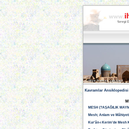
Kavramlar Ansiklopedisi
M
MESH (?AŞAĞILIK MAY
Mesh; Anlam ve Mâhiyet
Kur'ân-ı Kerim'de Mesh