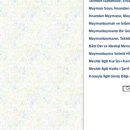
Tarihten Günümüze; Efsâ
Maymun Soyu, İnsandan 
İnsandan Maymuna; Maym
Maymunlaşmak ve İslâmî 
Maymunlaşmanın Bir Göste
Maymunlaşmanın, Taklidi
Bâtıl Din ve İdeoloji M
Maymunlaşma Sebebi Hîle-
Meshle İlgili Kur'ân-ı Ke
Meshle İlgili Hadis-i Şerif
Konuyla İlgili Geniş Bilg