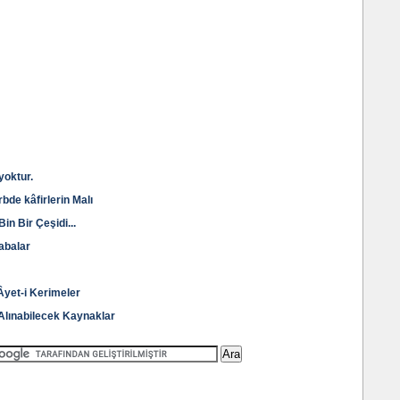
yoktur.
bde kâfirlerin Malı
in Bir Çeşidi...
abalar
 Âyet-i Kerimeler
i Alınabilecek Kaynaklar