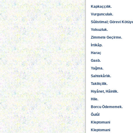
Kapkaççılık.
Vurgunculak.
Sûiistimal; Görevi Kötüy
Yolsuzluk.
Zimmete Geçirme.
İrtikâp.
Haraç
Gasb.
Yağma.
Sahtekârlık.
Taklitçilik.
Hıyânet, Hâinlik.
Hile.
Borcu Ödememek.
Ğulûl
Kleptomani
Kleptomani