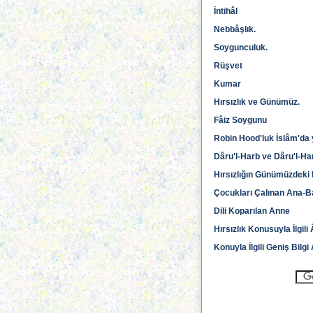
İntihâl
Nebbâşlık.
Soygunculuk.
Rüşvet
Kumar
Hırsızlık ve Günümüz.
Fâiz Soygunu
Robin Hood'luk İslâm'da 
Dâru'l-Harb ve Dâru'l-Har
Hırsızlığın Günümüzdeki B
Çocukları Çalınan Ana-B
Dili Koparılan Anne
Hırsızlık Konusuyla İlgili
Konuyla İlgili Geniş Bilg