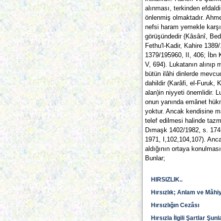
alınması, terkinden efdald
önlenmiş olmaktadır. Ahmed
nefsi haram yemekle karşı 
görüşündedir (Kâsânî, Bed
Fethu'l-Kadir, Kahire 1389/
1379/195960, II, 406; İbn 
V, 694). Lukatanın alınıp 
bütün ilâhi dinlerde mevcu
dahildir (Karâfi, el-Furuk, 
alan)in niyyeti önemlidir. 
onun yanında emânet hükmü
yoktur. Ancak kendisine 
telef edilmesi halinde taz
Dımaşk 1402/1982, s. 174-17
1971, I,102,104,107). Anc
aldığının ortaya konulması 
Bunlar;
HIRSIZLIK..
Hırsızlık; Anlam ve Mâhiy
Hırsızlığın Cezâsı
Hırsızla İlgili Şartlar Şunl