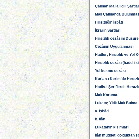
Çalınan Malla İlgili Şartla
Malı Çalınanda Bulunmas
Hırsızlığın İsbâtı
İkrarın Şartları
Hırsızlık cezâsını Düşüre
Cezânın Uygulanması
Hadler; Hırsızlık ve Yol
Hırsızlık cezâsı (hadd-i si
Yol kesme cezâsı
Kur'ân-ı Kerim'de Hırsız
Hadis-i Şeriflerde Hırsız
Malı Koruma.
Lukata; Yitik Malı Bulma.
a. İşhâd
b. İlân
Lukatanın kısımları
İlân müddeti dolduktan s