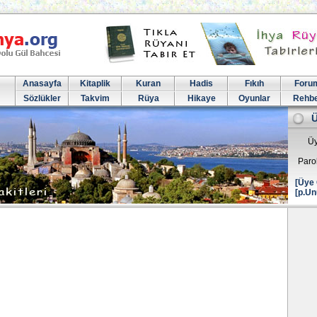
Anasayfa
Kitaplik
Kuran
Hadis
Fıkıh
Foru
Sözlükler
Takvim
Rüya
Hikaye
Oyunlar
Rehb
Üy
Paro
[Üye 
[p.Un