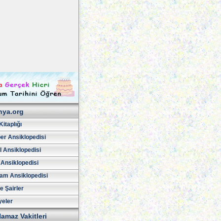
hya.org
Kitaplığı
er Ansiklopedisi
l Ansiklopedisi
 Ansiklopedisi
am Ansiklopedisi
ve Şairler
yeler
amaz Vakitleri