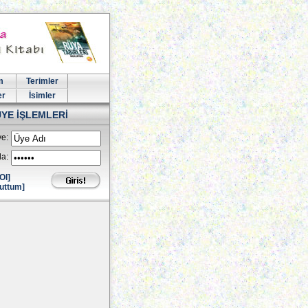
m
Terimler
er
İsimler
ÜYE İŞLEMLERİ
e:
la:
Ol]
uttum]