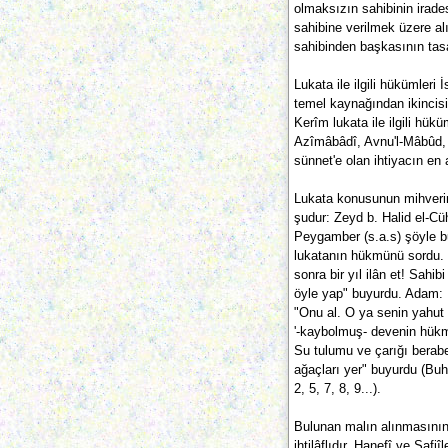
olmaksızın sahibinin irad
sahibine verilmek üzere al
sahibinden başkasının tas
Lukata ile ilgili hükümleri
temel kaynağından ikincisi
Kerîm lukata ile ilgili hü
Azîmâbâdî, Avnu'l-Mâbûd,
sünnet'e olan ihtiyacın en a
Lukata konusunun mihverin
şudur: Zeyd b. Halid el-Cüh
Peygamber (s.a.s) şöyle b
lukatanın hükmünü sordu.
sonra bir yıl ilân et! Sahib
öyle yap" buyurdu. Adam:
"Onu al. O ya senin yahut
'-kaybolmuş- devenin hük
Su tulumu ve çarığı berabe
ağaçları yer" buyurdu (Buhâ
2, 5, 7, 8, 9...).
Bulunan malın alınmasının
ihtilâflıdır. Hanefî ve Şaf