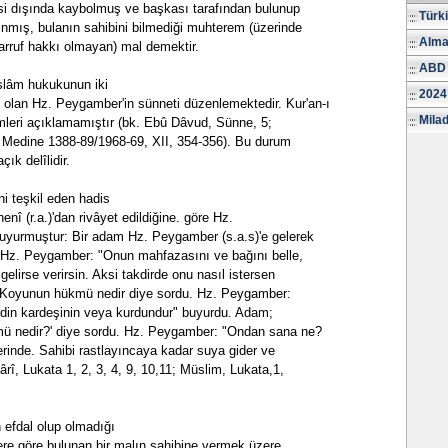
esi dışında kaybolmuş ve başkası tarafından bulunup
Türk
ınmış, bulanın sahibini bilmediği muhterem (üzerinde
Alma
arruf hakkı olmayan) mal demektir.
ABD 
 İslâm hukukunun iki
2024
 olan Hz. Peygamber'in sünneti düzenlemektedir. Kur'an-ı
Milad
kümleri açıklamamıştır (bk. Ebû Dâvud, Sünne, 5;
 Medine 1388-89/1968-69, XII, 354-356). Bu durum
çık delîlidir.
i teşkil eden hadis
enî (r.a.)'dan rivâyet edildiğine. göre Hz.
uyurmuştur: Bir adam Hz. Peygamber (s.a.s)'e gelerek
 Hz. Peygamber: "Onun mahfazasını ve bağını belle,
i gelirse verirsin. Aksi takdirde onu nasıl istersen
 Koyunun hükmü nedir diye sordu. Hz. Peygamber:
 din kardeşinin veya kurdundur" buyurdu. Adam;
mü nedir?' diye sordu. Hz. Peygamber: "Ondan sana ne?
rinde. Sahibi rastlayıncaya kadar suya gider ve
rî, Lukata 1, 2, 3, 4, 9, 10,11; Müslim, Lukata,1,
 efdal olup olmadığı
iîlere göre bulunan bir malın sahibine vermek üzere