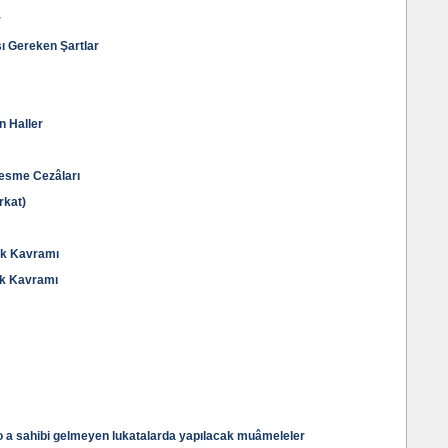
r
ı Gereken Şartlar
n Haller
 Kesme Cezâları
rkat)
lık Kavramı
lık Kavramı
o a sahibi gelmeyen lukatalarda yapılacak muâmeleler