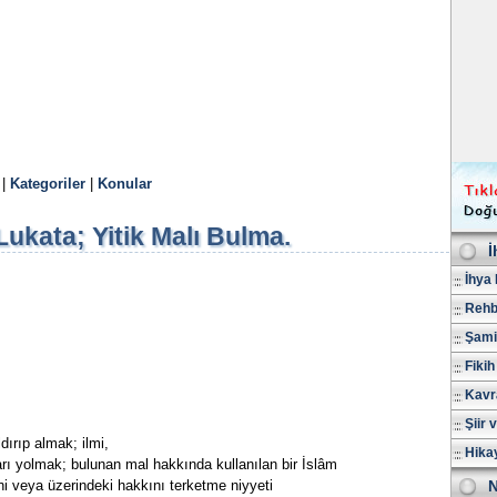
|
Kategoriler
|
Konular
Lukata; Yitik Malı Bulma.
İ
İhya 
Rehb
Şami
Fikih
Kavr
Şiir 
dırıp almak; ilmi,
Hika
arı yolmak; bulunan mal hakkında kullanılan bir İslâm
ini veya üzerindeki hakkını terketme niyyeti
N