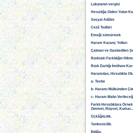
Lukatanın vergisi
Hırsızlığa Giden Yolun 
Sosyal Adâlet
Cezâ Tedbiri
Emeği sömürmek
Haram Kazanç Yolları
Çalınan ve Gasbedilen Ş
Rızıktaki Farklılığın Hikm
Rızık Darlığı İmtihanı K
Haramdan, Hırsızlıkla 
a- Tevbe
b- Haramı Mülkünden Çı
c- Haram Malın Verileceğ
Farklı Hırsızlıklara Örnek
Zimmet, Rüşvet, Kumar...)
Üçkâğıtçılık.
Yankesicilik.
İhtilâs.