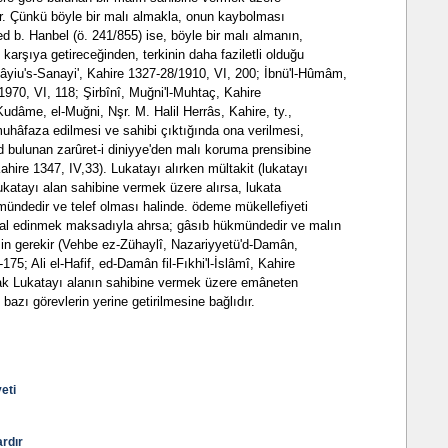
ir. Çünkü böyle bir malı almakla, onun kaybolması
 b. Hanbel (ö. 241/855) ise, böyle bir malı almanın,
karşıya getireceğinden, terkinin daha faziletli olduğu
âyiu's-Sanayi', Kahire 1327-28/1910, VI, 200; İbnü'l-Hûmâm,
1970, VI, 118; Şirbînî, Muğni'l-Muhtaç, Kahire
Kudâme, el-Muğni, Nşr. M. Halil Herrâs, Kahire, ty.,
muhâfaza edilmesi ve sahibi çıktığında ona verilmesi,
d bulunan zarûret-i diniyye'den malı koruma prensibine
Kahire 1347, IV,33). Lukatayı alırken mültakit (lukatayı
Lukatayı alan sahibine vermek üzere alırsa, lukata
ndedir ve telef olması halinde. ödeme mükellefiyeti
mal edinmek maksadıyla ahrsa; gâsıb hükmündedir ve malın
min gerekir (Vehbe ez-Zühaylî, Nazariyyetü'd-Damân,
5; Ali el-Hafif, ed-Damân fil-Fıkhi'l-İslâmî, Kahire
ak Lukatayı alanın sahibine vermek üzere emâneten
bazı görevlerin yerine getirilmesine bağlıdır.
eti
ardır