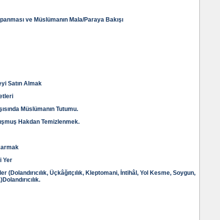
Kapanması ve Müslümanın Mala/Paraya Bakışı
eyi Satın Almak
etleri
arşısında Müslümanın Tutumu.
Oluşmuş Hakdan Temizlenmek.
karmak
i Yer
ler (Dolandırıcılık, Üçkâğıtçılık, Kleptomani, İntihâl, Yol Kesme, Soygun,
Dolandırıcılık.