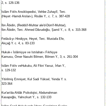
2, s. 126-136
İslâm Fıkhı Ansiklopedisi, Vehbe Zuhaylî, Terc.
(Heyet -Hamdi Arslan-), Risâle Y., c. 7, s. 387-428
İbn Âbidin, (Reddü'l-Muhtar ale'd-Dürri'l-Muhtar),
İbn Âbidin, Terc. Ahmed Dâvudoğlu, Şamil Y., c. 8, s. 315-368
Fetâvâ-yı Hindiyye, Heyet, Terc. Mustafa Efe,
Akçağ Y. c. 4, s. 83-133
Hukuk-ı İslâmiyye ve Istılahat-ı Fıkhiyye
Kamusu, Ömer Nasuhi Bilmen, Bilmen Y., 3, s. 261-304
İslâm Fıkhı veHukuku, Ali Fikri Yavuz, İrfan Y.,
s. 129-132
Yitirilmiş Emniyet, Kul Sadi Yüksel, Yenda Y. s.
323-364
Kur'an'da Ahlâk Psikolojisi, Abdurrahman
Kasapoğlu, Yalnızkurt Y., s. 132-133