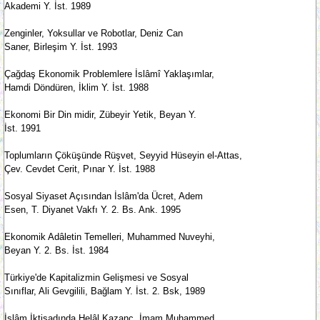
Akademi Y. İst. 1989
Zenginler, Yoksullar ve Robotlar, Deniz Can
Saner, Birleşim Y. İst. 1993
Çağdaş Ekonomik Problemlere İslâmî Yaklaşımlar,
Hamdi Döndüren, İklim Y. İst. 1988
Ekonomi Bir Din midir, Zübeyir Yetik, Beyan Y.
İst. 1991
Toplumların Çöküşünde Rüşvet, Seyyid Hüseyin el-Attas,
Çev. Cevdet Cerit, Pınar Y. İst. 1988
Sosyal Siyaset Açısından İslâm'da Ücret, Adem
Esen, T. Diyanet Vakfı Y. 2. Bs. Ank. 1995
Ekonomik Adâletin Temelleri, Muhammed Nuveyhi,
Beyan Y. 2. Bs. İst. 1984
Türkiye'de Kapitalizmin Gelişmesi ve Sosyal
Sınıflar, Ali Gevgilili, Bağlam Y. İst. 2. Bsk, 1989
İslâm İktisadında Helâl Kazanç, İmam Muhammed