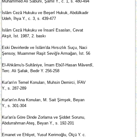
Muhammed Ali Sâbûnî, Şamil Y., c. 1, s. 480-494
İslâm Cezâ Hukuku ve Beşerî Hukuk, Abdülkadir
Udeh, İhya Y., c. 3, s. 439-477
İslâm Cezâ Hukuku ve İnsanî Esasları, Cevat
Akşit, İst. 1987, 2. baskı
Eski Devirlerde ve İslâm'da Hırsızlık Suçu, Naci
Şensoy, Muammer Raşit Seviğ'e Armağan, İst. 56
El-Ahkâmu's-Sultâniye, İmam Ebû'l-Hasan Mâverdî,
Terc. Ali Şafak, Bedir Y. 256-258
Kur'an'ın Temel Konuları, Muhsin Demirci, İFAV
Y., s. 287-289
Kur'an'ın Ana Konuları, M. Sait Şimşek, Beyan
Y., s. 301-304
Kur'an'a Göre Dinde Zorlama ve Şiddet Sorunu,
Abdurrahman Ateş, Beyan Y., s. 192-201
Emanet ve Ehliyet, Yusuf Kerimoğlu, Ölçü Y. c.