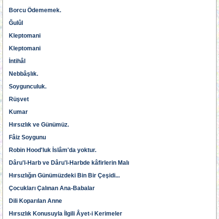
Borcu Ödememek.
Ğulûl
Kleptomani
Kleptomani
İntihâl
Nebbâşlık.
Soygunculuk.
Rüşvet
Kumar
Hırsızlık ve Günümüz.
Fâiz Soygunu
Robin Hood'luk İslâm'da yoktur.
Dâru'l-Harb ve Dâru'l-Harbde kâfirlerin Malı
Hırsızlığın Günümüzdeki Bin Bir Çeşidi...
Çocukları Çalınan Ana-Babalar
Dili Koparılan Anne
Hırsızlık Konusuyla İlgili Âyet-i Kerimeler