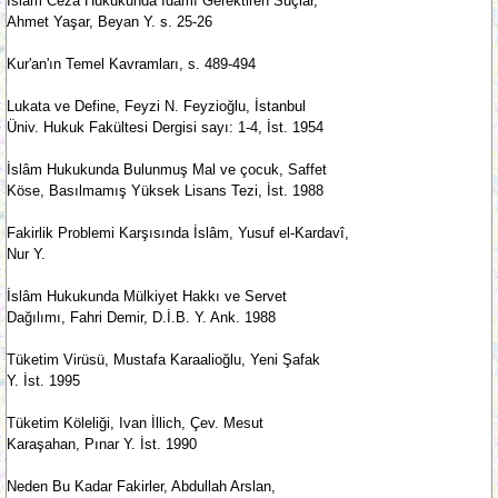
İslâm Cezâ Hukukunda İdamı Gerektiren Suçlar,
Ahmet Yaşar, Beyan Y. s. 25-26
Kur'an'ın Temel Kavramları, s. 489-494
Lukata ve Define, Feyzi N. Feyzioğlu, İstanbul
Üniv. Hukuk Fakültesi Dergisi sayı: 1-4, İst. 1954
İslâm Hukukunda Bulunmuş Mal ve çocuk, Saffet
Köse, Basılmamış Yüksek Lisans Tezi, İst. 1988
Fakirlik Problemi Karşısında İslâm, Yusuf el-Kardavî,
Nur Y.
İslâm Hukukunda Mülkiyet Hakkı ve Servet
Dağılımı, Fahri Demir, D.İ.B. Y. Ank. 1988
Tüketim Virüsü, Mustafa Karaalioğlu, Yeni Şafak
Y. İst. 1995
Tüketim Köleliği, Ivan İllich, Çev. Mesut
Karaşahan, Pınar Y. İst. 1990
Neden Bu Kadar Fakirler, Abdullah Arslan,