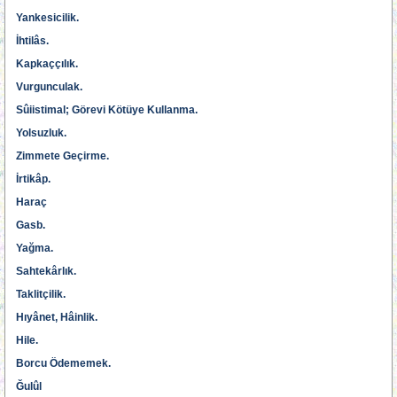
Yankesicilik.
İhtilâs.
Kapkaççılık.
Vurgunculak.
Sûiistimal; Görevi Kötüye Kullanma.
Yolsuzluk.
Zimmete Geçirme.
İrtikâp.
Haraç
Gasb.
Yağma.
Sahtekârlık.
Taklitçilik.
Hıyânet, Hâinlik.
Hile.
Borcu Ödememek.
Ğulûl