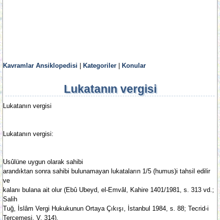
Kavramlar Ansiklopedisi
|
Kategoriler
|
Konular
Lukatanın vergisi
Lukatanın vergisi
Lukatanın vergisi:
Usûlüne uygun olarak sahibi
arandıktan sonra sahibi bulunamayan lukataların 1/5 (humus)i tahsil edilir
ve
kalanı bulana ait olur (Ebû Ubeyd, el-Emvâl, Kahire 1401/1981, s. 313 vd.;
Salih
Tuğ, İslâm Vergi Hukukunun Ortaya Çıkışı, İstanbul 1984, s. 88; Tecrid-i
Tercemesi, V, 314).