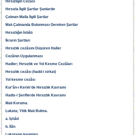
Hırsızlığın Cezâsı
Hırsızla İlgili Şartlar Şunlardır
Çalınan Malla İlgili Şartlar
Malı Çalınanda Bulunması Gereken Şartlar
Hırsızlığın İsbâtı
İkrarın Şartları
Hırsızlık cezâsını Düşüren Haller
Cezânın Uygulanması
Hadler; Hırsızlık ve Yol Kesme Cezâları
Hırsızlık cezâsı (hadd-i sirkat)
Yol kesme cezâsı
Kur'ân-ı Kerim'de Hırsızlık Kavramı
Hadis-i Şeriflerde Hırsızlık Kavramı
Malı Koruma.
Lukata; Yitik Malı Bulma.
a. İşhâd
b. İlân
Lukatanın kısımları