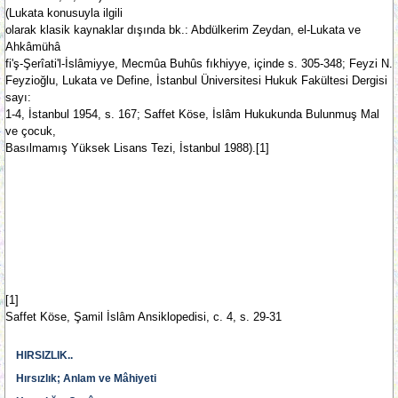
(Lukata konusuyla ilgili
olarak klasik kaynaklar dışında bk.: Abdülkerim Zeydan, el-Lukata ve
Ahkâmühâ
fi'ş-Şerîati'l-İslâmiyye, Mecmûa Buhûs fıkhiyye, içinde s. 305-348; Feyzi N.
Feyzioğlu, Lukata ve Define, İstanbul Üniversitesi Hukuk Fakültesi Dergisi
sayı:
1-4, İstanbul 1954, s. 167; Saffet Köse, İslâm Hukukunda Bulunmuş Mal
ve çocuk,
Basılmamış Yüksek Lisans Tezi, İstanbul 1988).[1]
[1]
Saffet Köse, Şamil İslâm Ansiklopedisi, c. 4, s. 29-31
HIRSIZLIK..
Hırsızlık; Anlam ve Mâhiyeti