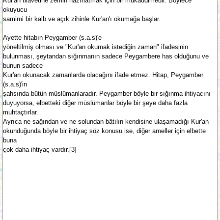
Kur'an tilavetine zemin hazırlatmak için bir mukaddimedir. Böylece
okuyucu
samimi bir kalb ve açık zihinle Kur'an'ı okumağa başlar.
Ayette hitabın Peygamber (s.a.s)'e
yöneltilmiş olması ve "Kur'an okumak istediğin zaman" ifadesinin
bulunması, şeytandan sığınmanın sadece Peygambere has olduğunu ve
bunun sadece
Kur'an okunacak zamanlarda olacağını ifade etmez. Hitap, Peygamber
(s.a.s)'in
şahsında bütün müslümanlaradır. Peygamber böyle bir sığınma ihtiyacını
duyuyorsa, elbetteki diğer müslümanlar böyle bir şeye daha fazla
muhtaçtırlar.
Ayrıca ne sağından ve ne solundan bâtılın kendisine ulaşamadığı Kur'an
okunduğunda böyle bir ihtiyaç söz konusu ise, diğer ameller için elbette
buna
çok daha ihtiyaç vardır.[3]