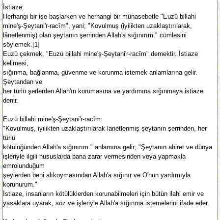
İstiaze:
Herhangi bir işe başlarken ve herhangi bir münasebetle "Euzü billahi
mine'ş-Şeytani'r-racîm", yani; "Kovulmuş (iyilikten uzaklaştırılarak,
lânetlenmiş) olan şeytanın şerrinden Allah'a sığınırım." cümlesini
söylemek.[1]
Euzü çekmek, "Euzü billahi mine'ş-Şeytani'r-racîm" demektir. İstiaze
kelimesi,
sığınma, bağlanma, güvenme ve korunma istemek anlamlarına gelir.
Şeytandan ve
her türlü şerlerden Allah'ın korumasına ve yardımına sığınmaya istiaze
denir.
Euzü billahi mine'ş-Şeytani'r-racîm:
"Kovulmuş, iyilikten uzaklaştırılarak lanetlenmiş şeytanın şerrinden, her
türlü
kötülüğünden Allah'a sığınırım." anlamına gelir; "Şeytanın ahiret ve dünya
işleriyle ilgili hususlarda bana zarar vermesinden veya yapmakla
emrolunduğum
şeylerden beni alıkoymasından Allah'a sığınır ve O'nun yardımıyla
korunurum."
İstiaze, insanların kötülüklerden korunabilmeleri için bütün ilahi emir ve
yasaklara uyarak, söz ve işleriyle Allah'a sığınma istemelerini ifade eder.