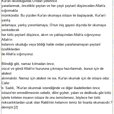
Kur'an okunduğunda O'ndan yeterince
yararlanmak, öncelikle şeytan ve her çeşit şeytanî düşünceden Allah'a
sığınmakla
mümkündür. Bu yüzden Kur'an okumaya istiaze ile başlayarak, Kur'an'ı
yanlış
anlamaya, yanlış yorumlamaya, O'nun iniş gayesi dışında bir okumaya
sevkedecek
her türlü şeytanî düşünce, akım ve yaklaşımdan Allah'a sığınıyoruz.
Allah'ın
kelamını okuduğu veya bildiği halde ondan yararlanamayan şeytanî
özelliklerden
de Allah'a sığınıyoruz.
Bilindiği gibi, namaz kılmadan önce,
vücut ve gönül Allah'ın huzuruna çıkmaya hazırlanmalı, bunun için de
abdest
alınmalıdır. Namaz için abdest ne ise, Kur'an okumak için de istiaze odur.
Cafer
b. Sadık, ?Kur'an okunmak istendiğinde ve diğer ibadetlerden önce
istiaze'nin emredilmesinin sebebi, dilini gıybet, yalan ve dedikodu gibi kötü
işlerle kirleten insanın istiaze ile onu temizlemesi, böylece her türlü
noksanlıklardan uzak olan Rabb'inin kelamını temiz bir lisanla okumasıdır.?
demiştir.[2]