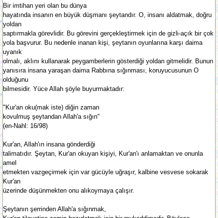
Bir imtihan yeri olan bu dünya
hayatında insanın en büyük düşmanı şeytandır. O, insanı aldatmak, doğru
yoldan
saptırmakla görevlidir. Bu görevini gerçekleştirmek için de gizli-açık bir çok
yola başvurur. Bu nedenle inanan kişi, şeytanın oyunlarına karşı daima
uyanık
olmalı, aklını kullanarak peygamberlerin gösterdiği yoldan gitmelidir. Bunun
yanısıra insana yaraşan daima Rabbına sığınması, koruyucusunun O
olduğunu
bilmesidir. Yüce Allah şöyle buyurmaktadır:
"Kur'an oku(mak iste) diğin zaman
kovulmuş şeytandan Allah'a sığın"
(en-Nahl: 16/98)
Kur'an, Allah'ın insana gönderdiği
talimatıdır. Şeytan, Kur'an okuyan kişiyi, Kur'an'ı anlamaktan ve onunla
amel
etmekten vazgeçirmek için var gücüyle uğraşır, kalbine vesvese sokarak
Kur'an
üzerinde düşünmekten onu alıkoymaya çalışır.
Şeytanın şerrinden Allah'a sığınmak,