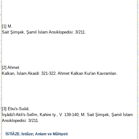
[1] M.
Sait Şimşek, Şamil İslam Ansiklopedisi: 3/211.
[2] Ahmet
Kalkan, İslam Akaidi: 321-322. Ahmet Kalkan Kur'an Kavramları.
[3] Ebu's-Suûd,
İrşâdü'l-Akli's-Selîm, Kahire ty., V. 139-140; M. Sait Şimşek, Şamil İslam
Ansiklopedisi: 3/211.
İSTİÂZE. İstiâze; Anlam ve Mâhiyeti