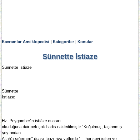
Kavramlar Ansiklopedisi
|
Kategoriler
|
Konular
Sünnette İstiaze
Sünnette İstiaze
Sünnette
İstiaze:
Hz. Peygamber'in istiâze duasını
okuduğuna dair pek çok hadis nakledilmiştir."Koğulmuş, taşlanmış
şeytandan
Allah'a sığırınım" duası, bazı riva yetlerde "... her şeyi işiten ve