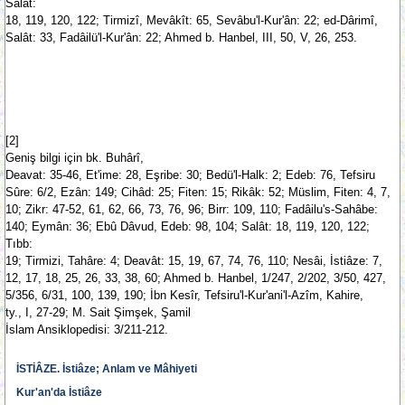
Salât:
18, 119, 120, 122; Tirmizî, Mevâkît: 65, Sevâbu'l-Kur'ân: 22; ed-Dârimî,
Salât: 33, Fadâilü'l-Kur'ân: 22; Ahmed b. Hanbel, III, 50, V, 26, 253.
[2]
Geniş bilgi için bk. Buhârî,
Deavat: 35-46, Et'ime: 28, Eşribe: 30; Bedü'l-Halk: 2; Edeb: 76, Tefsiru
Sûre: 6/2, Ezân: 149; Cihâd: 25; Fiten: 15; Rikâk: 52; Müslim, Fiten: 4, 7,
10; Zikr: 47-52, 61, 62, 66, 73, 76, 96; Birr: 109, 110; Fadâilu's-Sahâbe:
140; Eymân: 36; Ebû Dâvud, Edeb: 98, 104; Salât: 18, 119, 120, 122;
Tıbb:
19; Tirmizi, Tahâre: 4; Deavât: 15, 19, 67, 74, 76, 110; Nesâi, İstiâze: 7,
12, 17, 18, 25, 26, 33, 38, 60; Ahmed b. Hanbel, 1/247, 2/202, 3/50, 427,
5/356, 6/31, 100, 139, 190; İbn Kesîr, Tefsiru'l-Kur'ani'l-Azîm, Kahire,
ty., I, 27-29; M. Sait Şimşek, Şamil
İslam Ansiklopedisi: 3/211-212.
İSTİÂZE. İstiâze; Anlam ve Mâhiyeti
Kur'an'da İstiâze