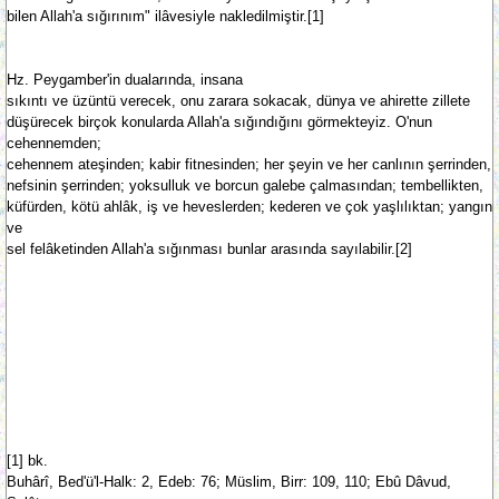
bilen Allah'a sığırınım" ilâvesiyle nakledilmiştir.[1]
Hz. Peygamber'in dualarında, insana
sıkıntı ve üzüntü verecek, onu zarara sokacak, dünya ve ahirette zillete
düşürecek birçok konularda Allah'a sığındığını görmekteyiz. O'nun
cehennemden;
cehennem ateşinden; kabir fitnesinden; her şeyin ve her canlının şerrinden,
nefsinin şerrinden; yoksulluk ve borcun galebe çalmasından; tembellikten,
küfürden, kötü ahlâk, iş ve heveslerden; kederen ve çok yaşlılıktan; yangın
ve
sel felâketinden Allah'a sığınması bunlar arasında sayılabilir.[2]
[1] bk.
Buhârî, Bed'ü'l-Halk: 2, Edeb: 76; Müslim, Birr: 109, 110; Ebû Dâvud,