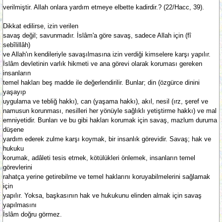
verilmiştir. Allah onlara yardım etmeye elbette kadirdir.? (22/Hacc, 39).
Dikkat edilirse, izin verilen
savaş değil; savunmadır. İslâm'a göre savaş, sadece Allah için (fî
sebîlillâh)
ve Allah'ın kendileriyle savaşılmasına izin verdiği kimselere karşı yapılır.
İslâm devletinin varlık hikmeti ve ana görevi olarak koruması gereken
insanların
temel hakları beş madde ile değerlendirilir. Bunlar; din (özgürce dinini
yaşayıp
uygulama ve tebliğ hakkı), can (yaşama hakkı), akıl, nesil (ırz, şeref ve
namusun korunması, nesilleri her yönüyle sağlıklı yetiştirme hakkı) ve mal
emniyetidir. Bunları ve bu gibi hakları korumak için savaş, mazlum duruma
düşene
yardım ederek zulme karşı koymak, bir insanlık görevidir. Savaş; hak ve
hukuku
korumak, adâleti tesis etmek, kötülükleri önlemek, insanların temel
görevlerini
rahatça yerine getirebilme ve temel haklarını koruyabilmelerini sağlamak
için
yapılır. Yoksa, başkasının hak ve hukukunu elinden almak için savaş
yapılmasını
İslâm doğru görmez.