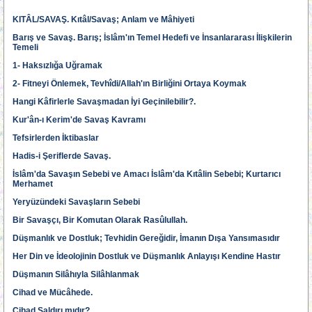
KITÂL/SAVAŞ. Kıtâl/Savaş; Anlam ve Mâhiyeti
Barış ve Savaş. Barış; İslâm'ın Temel Hedefi ve İnsanlararası İlişkilerin
Temeli
1- Haksızlığa Uğramak
2- Fitneyi Önlemek, Tevhîdi/Allah'ın Birliğini Ortaya Koymak
Hangi Kâfirlerle Savaşmadan İyi Geçinilebilir?.
Kur'ân-ı Kerim'de Savaş Kavramı
Tefsirlerden İktibaslar
Hadis-i Şeriflerde Savaş.
İslâm'da Savaşın Sebebi ve Amacı İslâm'da Kıtâlin Sebebi; Kurtarıcı
Merhamet
Yeryüzündeki Savaşların Sebebi
Bir Savaşçı, Bir Komutan Olarak Rasûlullah.
Düşmanlık ve Dostluk; Tevhidin Gereğidir, İmanın Dışa Yansımasıdır
Her Din ve İdeolojinin Dostluk ve Düşmanlık Anlayışı Kendine Hastır
Düşmanın Silâhıyla Silâhlanmak
Cihad ve Mücâhede.
Cihad Saldırı mıdır?.