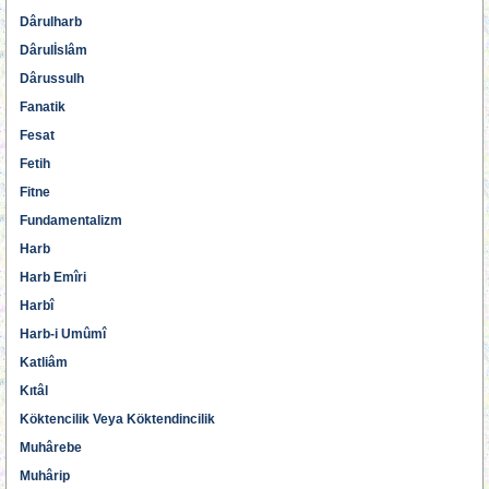
Dârulharb
Dârulİslâm
Dârussulh
Fanatik
Fesat
Fetih
Fitne
Fundamentalizm
Harb
Harb Emîri
Harbî
Harb-i Umûmî
Katliâm
Kıtâl
Köktencilik Veya Köktendincilik
Muhârebe
Muhârip