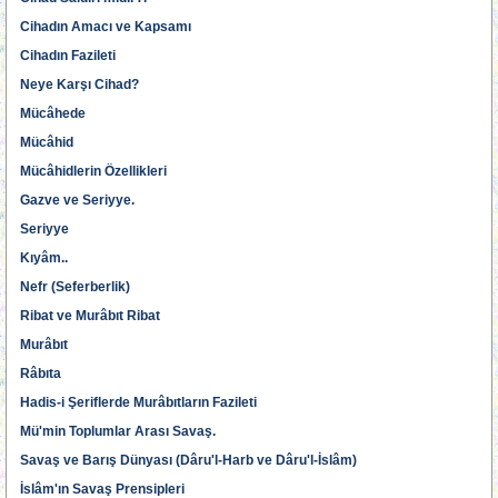
Cihadın Amacı ve Kapsamı
Cihadın Fazileti
Neye Karşı Cihad?
Mücâhede
Mücâhid
Mücâhidlerin Özellikleri
Gazve ve Seriyye.
Seriyye
Kıyâm..
Nefr (Seferberlik)
Ribat ve Murâbıt Ribat
Murâbıt
Râbıta
Hadis-i Şeriflerde Murâbıtların Fazileti
Mü'min Toplumlar Arası Savaş.
Savaş ve Barış Dünyası (Dâru'l-Harb ve Dâru'l-İslâm)
İslâm'ın Savaş Prensipleri