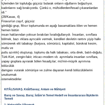
İçlerinden bir topluluğu güçsüz bularak onların oğullarını boğazlıyor,
kadınlarını sağ bırakıyordu. Çünkü o, müfsidlerden/fesad çıkaranlardan
idi."
(28/Kasas, 4)
Firavun'un zayıf, güçsüz
gördüğü grup, Mısır toplumunda en aşağı basamaklara itilen ve hemen
hemen bütün
insan haklarından yoksun bırakılan İsrailoğullarıydı. İnsanları, sınıflara
bölmek, bazı ırklara ayrıcalık vermek, kendileri devletin rantını yiyip halkı
sömürerek elit tabakayı (burjuva, sömürücü, kapitalist, bürokrat kesim,
mutlu ve
putlu azınlık) oluşturup, toplumu da halk tabakası, orta direk, batılı-doğulu,
Türk-Kürt, zengin-fakir, irticacı-modern vb. ayrımlarla insanları sınıflara,
yapay gruplara ayırarak bölen fesadçılar; mü'min-müşrik ayrımına
bölücülük
damgası vurarak sömürüye ve zulme dayanan kendi bölücülüklerini
unutturmak
istemektedirler.
KITÂL/SAVAŞ. Kıtâl/Savaş; Anlam ve Mâhiyeti
Barış ve Savaş. Barış; İslâm'ın Temel Hedefi ve İnsanlararası İlişkilerin
Temeli
1- Haksızlığa Uğramak