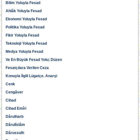
Bilim Yoluyla Fesad
Ahlâk Yoluyla Fesad
Ekonomi Yoluyla Fesad
Politika Yoluyla Fesad
Fikir Yoluyla Fesad
Teknoloji Yoluyla Fesad
Medya Yoluyla Fesad
Ve En Büyük Fesad Yolu; Düzen
Fesatçılara Verilen Ceza
Konuyla İlgili Lügatçe. Anarşi
Cenk
Cengâver
Cihad
Cihad Emîri
Dârulharb
Dârulİslâm
Dârussulh