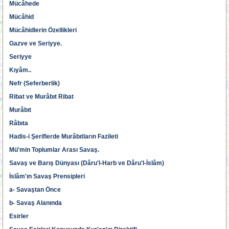
Mücâhede
Mücâhid
Mücâhidlerin Özellikleri
Gazve ve Seriyye.
Seriyye
Kıyâm..
Nefr (Seferberlik)
Ribat ve Murâbıt Ribat
Murâbıt
Râbıta
Hadis-i Şeriflerde Murâbıtların Fazileti
Mü'min Toplumlar Arası Savaş.
Savaş ve Barış Dünyası (Dâru'l-Harb ve Dâru'l-İslâm)
İslâm'ın Savaş Prensipleri
a- Savaştan Önce
b- Savaş Alanında
Esirler