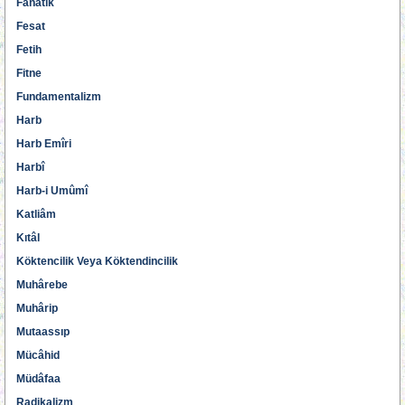
Fanatik
Fesat
Fetih
Fitne
Fundamentalizm
Harb
Harb Emîri
Harbî
Harb-i Umûmî
Katliâm
Kıtâl
Köktencilik Veya Köktendincilik
Muhârebe
Muhârip
Mutaassıp
Mücâhid
Müdâfaa
Radikalizm