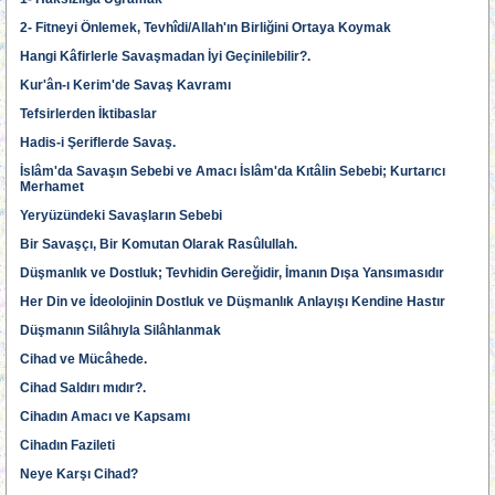
2- Fitneyi Önlemek, Tevhîdi/Allah'ın Birliğini Ortaya Koymak
Hangi Kâfirlerle Savaşmadan İyi Geçinilebilir?.
Kur'ân-ı Kerim'de Savaş Kavramı
Tefsirlerden İktibaslar
Hadis-i Şeriflerde Savaş.
İslâm'da Savaşın Sebebi ve Amacı İslâm'da Kıtâlin Sebebi; Kurtarıcı
Merhamet
Yeryüzündeki Savaşların Sebebi
Bir Savaşçı, Bir Komutan Olarak Rasûlullah.
Düşmanlık ve Dostluk; Tevhidin Gereğidir, İmanın Dışa Yansımasıdır
Her Din ve İdeolojinin Dostluk ve Düşmanlık Anlayışı Kendine Hastır
Düşmanın Silâhıyla Silâhlanmak
Cihad ve Mücâhede.
Cihad Saldırı mıdır?.
Cihadın Amacı ve Kapsamı
Cihadın Fazileti
Neye Karşı Cihad?