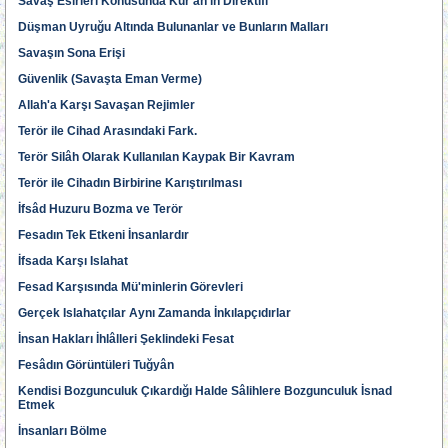
Savaş Esirleri Konusunda Kur'an'ın Direktifi
Düşman Uyruğu Altında Bulunanlar ve Bunların Malları
Savaşın Sona Erişi
Güvenlik (Savaşta Eman Verme)
Allah'a Karşı Savaşan Rejimler
Terör ile Cihad Arasındaki Fark.
Terör Silâh Olarak Kullanılan Kaypak Bir Kavram
Terör ile Cihadın Birbirine Karıştırılması
İfsâd Huzuru Bozma ve Terör
Fesadın Tek Etkeni İnsanlardır
İfsada Karşı Islahat
Fesad Karşısında Mü'minlerin Görevleri
Gerçek Islahatçılar Aynı Zamanda İnkılapçıdırlar
İnsan Hakları İhlâlleri Şeklindeki Fesat
Fesâdın Görüntüleri Tuğyân
Kendisi Bozgunculuk Çıkardığı Halde Sâlihlere Bozgunculuk İsnad
Etmek
İnsanları Bölme