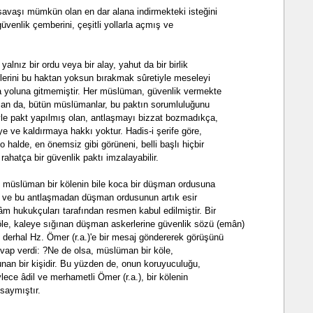
savaşı mümkün olan en dar alana indirmekteki isteğini
üvenlik çemberini, çeşitli yollarla açmış ve
alnız bir ordu veya bir alay, yahut da bir birlik
lerini bu haktan yoksun bırakmak sûretiyle meseleyi
ma yoluna gitmemiştir. Her müslüman, güvenlik vermekte
man da, bütün müslümanlar, bu paktın sorumluluğunu
yle pakt yapılmış olan, antlaşmayı bizzat bozmadıkça,
 ve kaldırmaya hakkı yoktur. Hadis-i şerife göre,
o halde, en önemsiz gibi görüneni, belli başlı hiçbir
ahatça bir güvenlik paktı imzalayabilir.
 müslüman bir kölenin bile koca bir düşman ordusuna
i ve bu antlaşmadan düşman ordusunun artık esir
m hukukçuları tarafından resmen kabul edilmiştir. Bir
le, kaleye sığınan düşman askerlerine güvenlik sözü (emân)
 derhal Hz. Ömer (r.a.)'e bir mesaj göndererek görüşünü
cevap verdi: ?Ne de olsa, müslüman bir köle,
nan bir kişidir. Bu yüzden de, onun koruyuculuğu,
ylece âdil ve merhametli Ömer (r.a.), bir kölenin
 saymıştır.