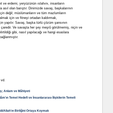
et ve erdemi, yeryüzünün ıslahını, insanların
a asıl olan barıştır. Dinimizde savaş, başkalarının
 için değil; müslümanların ve tüm mazlumların
almak için ve fitneyi ortadan kaldırmak,
çin yapılır. Savaş, başka türlü çözüm şansının
çaredir. Ve savaşta her şey meşrû görülmemiş, niçin ve
irtildiği gibi, nasıl yapılacağı ve hangi esaslara
bağlanmıştır.
 vd.
ş; Anlam ve Mâhiyeti
lâm'ın Temel Hedefi ve İnsanlararası İlişkilerin Temeli
di/Allah'ın Birliğini Ortaya Koymak