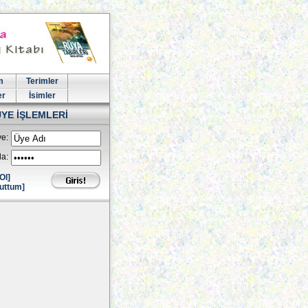
m
Terimler
er
İsimler
ÜYE İŞLEMLERİ
e:
la:
Ol]
uttum]