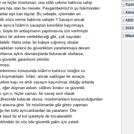
 ve hiçbir müslüman, ona silâh çekme hakkına sahip
Türk
ara has olan bu mesele, Peygamberimiz'in şu hükmünden
Alma
nlar eşit kan taşılar. Bu sebeple, içlerinden en
lik sözü verme hakkına sahiptir.? Savaşın ancak
ABD 
ve ayrıca İslâm'ın savaştan kesinlikle kaçınmaya
2024
, böyle bir antlaşmanın yapılmasına izin verilmiştir.
Milad
lnız bir askere verilebileceği gibi, çok sayıdaki
ebilir. Hatta onlar, bir kaleye sığınmış olsalar
madıkları sürece bu güvenlikten yararlanmaya devam
rtlarına aykırı davranışlarda bulunacak olurlarsa,
güvenlik garantisini yitirirler.
ermesi
lenmesi konusunda islâm'ın katıksız isteğini su
a koymaktadır. İslâm, ancak saldırgan bir amaçla
selere kaşı ve artık savaşın kaçınılmaz olduğu anlarda
, eğer düşman askeri, silâhını bırakır ve güvenlik
ı için o, hiçbir zaman, bir savaş esiri olarak
ülkesinde kalacak olursa, müslümanların koruyuculuğundan
in arasına girer. Ve müslümanlar gibi görev yapması
ğu her türlü ayrıcalıklardan da yararlanır. Öte
basit bir el kol işaretiyle de imzalanabilir.
indeki bir söz bile güvenlik paktı için yeterli