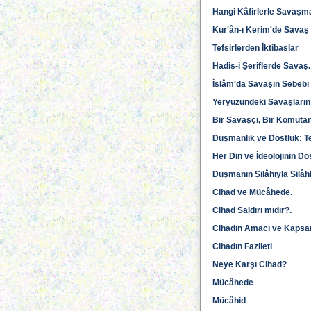
Hangi Kâfirlerle Savaşmad
Kur'ân-ı Kerim'de Savaş
Tefsirlerden İktibaslar
Hadis-i Şeriflerde Savaş.
İslâm'da Savaşın Sebebi 
Yeryüzündeki Savaşların
Bir Savaşçı, Bir Komutan
Düşmanlık ve Dostluk; Te
Her Din ve İdeolojinin D
Düşmanın Silâhıyla Silâ
Cihad ve Mücâhede.
Cihad Saldırı mıdır?.
Cihadın Amacı ve Kapsa
Cihadın Fazileti
Neye Karşı Cihad?
Mücâhede
Mücâhid