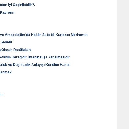
an İyi Geçinilebilir?.
 Kavramı
ve Amacı İslâm'da Kıtâlin Sebebi; Kurtarıcı Merhamet
 Sebebi
 Olarak Rasûlullah.
vhidin Gereğidir, İmanın Dışa Yansımasıdır
ostluk ve Düşmanlık Anlayışı Kendine Hastır
hlanmak
mı