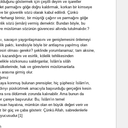
olduğunu göstermek için çeşitli deyim ve işaretler
âdet parmağını göğe doğru kaldırmak, korkan bir kimseye
 ve bir güvenlik sözü olarak kabul edilirdi. Çünkü
erhangi biriniz, bir müşriği çağırır ve parmağını göğe
enlik sözü (emân) vermiş demektir. Bundan böyle, bu
 ve müslüman sözünün güvencesi altında tutulmalıdır.?
ası, savaşın yaygınlaşmasını ve genişlemesini önlemeyi
k paktı, kendisiyle böyle bir antlaşma yapılmış olan
siri olması gerekir? şeklinde yorumlanamaz; tam aksine,
kazandığını ve esirlik, kölelik tehlikesinden
elikle sözkonusu saldırganlar, İslâm'a silâh
 ülkelerinde, hak ve görevlerini müslümanlarla
 arasına girmiş olur.
ığımız
taya konmuş bulunan prensipler, hiç şüphesiz İslâm'ın,
dırıyı püskürtmek amacıyla başvurduğu gerçeğini kesin
 ara sıra öldürmek zorunda kalınabilir. Ama bunun da
er çareye başvurulur. Bu, İslâm'ın temel
 insan hayatına, mümkün olan en büyük değeri verir ve
 bir güç ve çaba gösterir. Çünkü Allah, sabredenlerle
uyucusudur.[1]
n