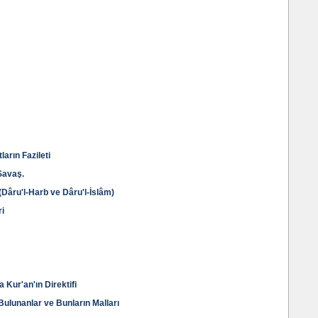
ların Fazileti
Savaş.
Dâru'l-Harb ve Dâru'l-İslâm)
ri
 Kur'an'ın Direktifi
ulunanlar ve Bunların Malları