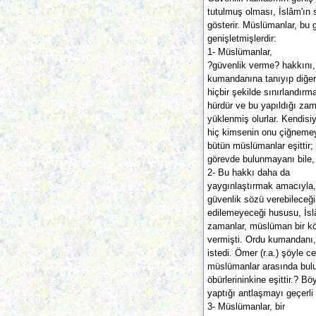
tutulmuş olması, İslâm'ın 
gösterir. Müslümanlar, bu g
genişletmişlerdir:
1- Müslümanlar,
?güvenlik verme? hakkını, y
kumandanına tanıyıp diğer
hiçbir şekilde sınırlandır
hürdür ve bu yapıldığı za
yüklenmiş olurlar. Kendisi
hiç kimsenin onu çiğnemeye
bütün müslümanlar eşittir; 
görevde bulunmayanı bile, r
2- Bu hakkı daha da
yaygınlaştırmak amacıyla,
güvenlik sözü verebileceğ
edilemeyeceği hususu, İslâ
zamanlar, müslüman bir kö
vermişti. Ordu kumandanı,
istedi. Ömer (r.a.) şöyle 
müslümanlar arasında bulu
öbürlerininkine eşittir.? Bö
yaptığı antlaşmayı geçerli
3- Müslümanlar, bir