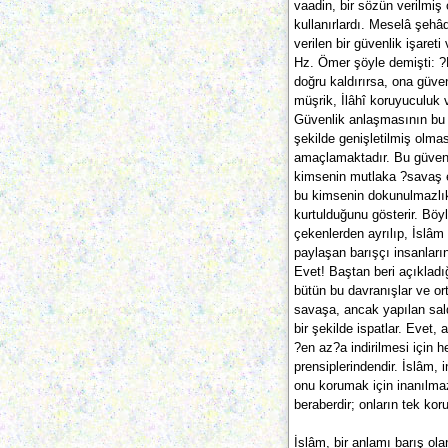
vaadin, bir sözün verilmiş 
kullanırlardı. Meselâ şeh
verilen bir güvenlik işareti
Hz. Ömer şöyle demişti: ?H
doğru kaldırırsa, ona güv
müşrik, İlâhî koruyuculuk
Güvenlik anlaşmasının bu
şekilde genişletilmiş olm
amaçlamaktadır. Bu güvenli
kimsenin mutlaka ?savaş e
bu kimsenin dokunulmazlık 
kurtulduğunu gösterir. Böyl
çekenlerden ayrılıp, İslâm
paylaşan barışçı insanların
Evet! Baştan beri açıklad
bütün bu davranışlar ve or
savaşa, ancak yapılan sal
bir şekilde ispatlar. Evet,
?en az?a indirilmesi için h
prensiplerindendir. İslâm,
onu korumak için inanılmaz
beraberdir; onların tek kor
İslâm, bir anlamı barış ola