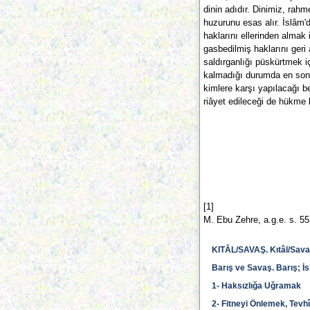
dinin adıdır. Dinimiz, rahm
huzurunu esas alır. İslâm'd
haklarını ellerinden almak
gasbedilmiş haklarını geri 
saldırganlığı püskürtmek i
kalmadığı durumda en son 
kimlere karşı yapılacağı bel
riâyet edileceği de hükme 
[1]
M. Ebu Zehre, a.g.e. s. 55
KITÂL/SAVAŞ. Kıtâl/Sava
Barış ve Savaş. Barış; İs
1- Haksızlığa Uğramak
2- Fitneyi Önlemek, Tevhî