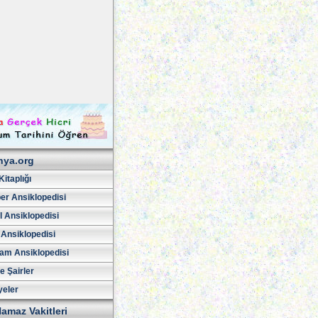
hya.org
Kitaplığı
er Ansiklopedisi
l Ansiklopedisi
 Ansiklopedisi
am Ansiklopedisi
ve Şairler
yeler
amaz Vakitleri