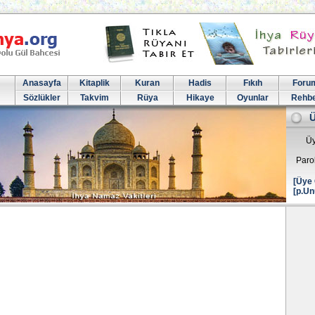
Anasayfa
Kitaplik
Kuran
Hadis
Fıkıh
Foru
Sözlükler
Takvim
Rüya
Hikaye
Oyunlar
Rehb
Üy
Paro
[Üye 
[p.Un