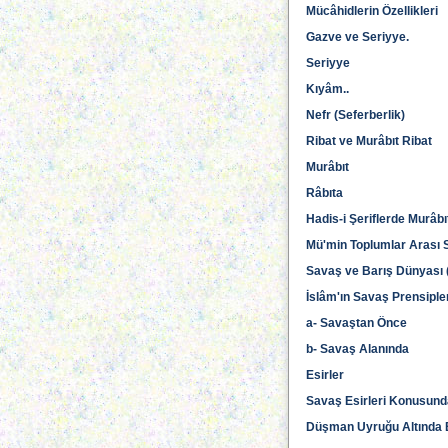
Mücâhidlerin Özellikleri
Gazve ve Seriyye.
Seriyye
Kıyâm..
Nefr (Seferberlik)
Ribat ve Murâbıt Ribat
Murâbıt
Râbıta
Hadis-i Şeriflerde Murâbıt
Mü'min Toplumlar Arası 
Savaş ve Barış Dünyası (
İslâm'ın Savaş Prensiple
a- Savaştan Önce
b- Savaş Alanında
Esirler
Savaş Esirleri Konusunda
Düşman Uyruğu Altında B