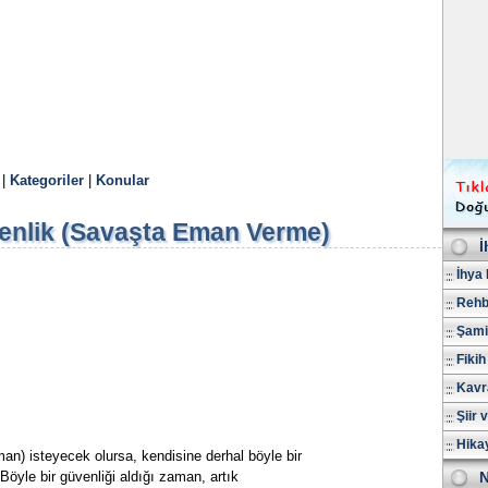
|
Kategoriler
|
Konular
enlik (Savaşta Eman Verme)
İ
İhya 
Rehb
Şami
Fikih
Kavr
Şiir 
Hika
n) isteyecek olursa, kendisine derhal böyle bir
 Böyle bir güvenliği aldığı zaman, artık
N