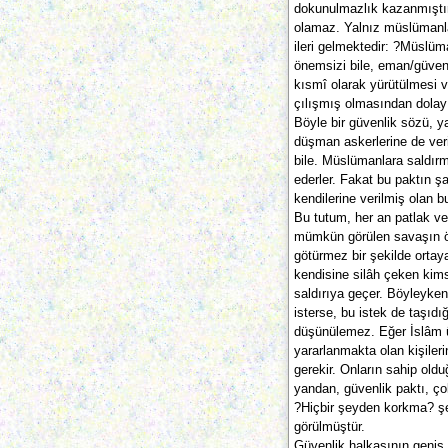
dokunulmazlık kazanmıştır
olamaz. Yalnız müslümanl
ileri gelmektedir: ?Müslüma
önemsizi bile, eman/güven
kısmî olarak yürütülmesi 
çılışmış olmasından dolayı
Böyle bir güvenlik sözü, ya
düşman askerlerine de veril
bile. Müslümanlara saldır
ederler. Fakat bu paktın şa
kendilerine verilmiş olan bu 
Bu tutum, her an patlak v
mümkün görülen savaşın ön
götürmez bir şekilde ortay
kendisine silâh çeken kim
saldırıya geçer. Böyleyken
isterse, bu istek de taşıdığ
düşünülemez. Eğer İslâm 
yararlanmakta olan kişiler
gerekir. Onların sahip oldu
yandan, güvenlik paktı, çok 
?Hiçbir şeyden korkma? şekl
görülmüştür.
Güvenlik halkasının geniş