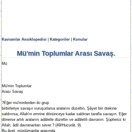
Kavramlar Ansiklopedisi
|
Kategoriler
|
Konular
Mü'min Toplumlar Arası Savaş.
Mü
Mü'min Toplumlar
Arası Savaş
?Eğer mü'minlerden iki grup
birbirleriye savaşır vuruşurlarsa aralarını düzeltin, Şâyet biri ötekine
saldırırsa, Allah'ın emrine dönünceye kadar saldıran tarafla savaşın. Eğer
dönerse artık aralarını adâletle düzeltin ve adâletili davranın. Şüphesiz ki
Allah, âdil davrananları sever.? (49/Hucurât, 9).
Bu âyet, müslümanlar arasında