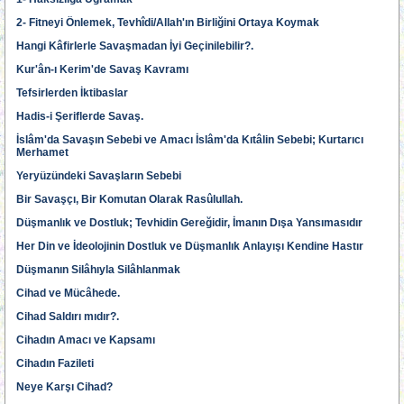
2- Fitneyi Önlemek, Tevhîdi/Allah'ın Birliğini Ortaya Koymak
Hangi Kâfirlerle Savaşmadan İyi Geçinilebilir?.
Kur'ân-ı Kerim'de Savaş Kavramı
Tefsirlerden İktibaslar
Hadis-i Şeriflerde Savaş.
İslâm'da Savaşın Sebebi ve Amacı İslâm'da Kıtâlin Sebebi; Kurtarıcı
Merhamet
Yeryüzündeki Savaşların Sebebi
Bir Savaşçı, Bir Komutan Olarak Rasûlullah.
Düşmanlık ve Dostluk; Tevhidin Gereğidir, İmanın Dışa Yansımasıdır
Her Din ve İdeolojinin Dostluk ve Düşmanlık Anlayışı Kendine Hastır
Düşmanın Silâhıyla Silâhlanmak
Cihad ve Mücâhede.
Cihad Saldırı mıdır?.
Cihadın Amacı ve Kapsamı
Cihadın Fazileti
Neye Karşı Cihad?