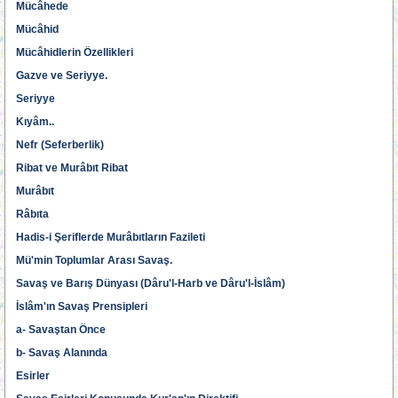
Mücâhede
Mücâhid
Mücâhidlerin Özellikleri
Gazve ve Seriyye.
Seriyye
Kıyâm..
Nefr (Seferberlik)
Ribat ve Murâbıt Ribat
Murâbıt
Râbıta
Hadis-i Şeriflerde Murâbıtların Fazileti
Mü'min Toplumlar Arası Savaş.
Savaş ve Barış Dünyası (Dâru'l-Harb ve Dâru'l-İslâm)
İslâm'ın Savaş Prensipleri
a- Savaştan Önce
b- Savaş Alanında
Esirler