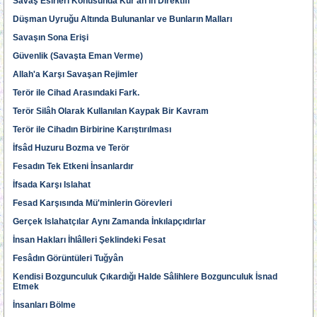
Savaş Esirleri Konusunda Kur'an'ın Direktifi
Düşman Uyruğu Altında Bulunanlar ve Bunların Malları
Savaşın Sona Erişi
Güvenlik (Savaşta Eman Verme)
Allah'a Karşı Savaşan Rejimler
Terör ile Cihad Arasındaki Fark.
Terör Silâh Olarak Kullanılan Kaypak Bir Kavram
Terör ile Cihadın Birbirine Karıştırılması
İfsâd Huzuru Bozma ve Terör
Fesadın Tek Etkeni İnsanlardır
İfsada Karşı Islahat
Fesad Karşısında Mü'minlerin Görevleri
Gerçek Islahatçılar Aynı Zamanda İnkılapçıdırlar
İnsan Hakları İhlâlleri Şeklindeki Fesat
Fesâdın Görüntüleri Tuğyân
Kendisi Bozgunculuk Çıkardığı Halde Sâlihlere Bozgunculuk İsnad
Etmek
İnsanları Bölme