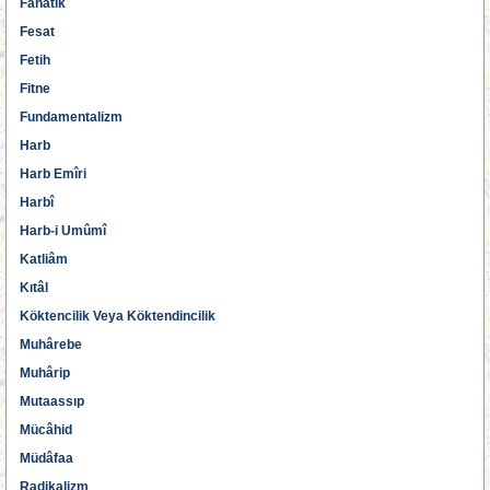
Fanatik
Fesat
Fetih
Fitne
Fundamentalizm
Harb
Harb Emîri
Harbî
Harb-i Umûmî
Katliâm
Kıtâl
Köktencilik Veya Köktendincilik
Muhârebe
Muhârip
Mutaassıp
Mücâhid
Müdâfaa
Radikalizm