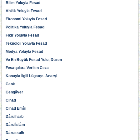
Bilim Yoluyla Fesad
Ahlâk Yoluyla Fesad
Ekonomi Yoluyla Fesad
Politika Yoluyla Fesad
Fikir Yoluyla Fesad
Teknoloji Yoluyla Fesad
Medya Yoluyla Fesad
Ve En Büyük Fesad Yolu; Düzen
Fesatçılara Verilen Ceza
Konuyla İlgili Lügatçe. Anarşi
Cenk
Cengâver
Cihad
Cihad Emîri
Dârulharb
Dârulİslâm
Dârussulh