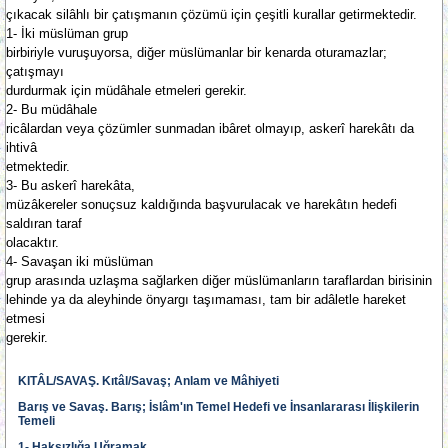
çıkacak silâhlı bir çatışmanın çözümü için çeşitli kurallar getirmektedir.
1- İki müslüman grup
birbiriyle vuruşuyorsa, diğer müslümanlar bir kenarda oturamazlar;
çatışmayı
durdurmak için müdâhale etmeleri gerekir.
2- Bu müdâhale
ricâlardan veya çözümler sunmadan ibâret olmayıp, askerî harekâtı da
ihtivâ
etmektedir.
3- Bu askerî harekâta,
müzâkereler sonuçsuz kaldığında başvurulacak ve harekâtın hedefi
saldıran taraf
olacaktır.
4- Savaşan iki müslüman
grup arasında uzlaşma sağlarken diğer müslümanların taraflardan birisinin
lehinde ya da aleyhinde önyargı taşımaması, tam bir adâletle hareket
etmesi
gerekir.
KITÂL/SAVAŞ. Kıtâl/Savaş; Anlam ve Mâhiyeti
Barış ve Savaş. Barış; İslâm'ın Temel Hedefi ve İnsanlararası İlişkilerin
Temeli
1- Haksızlığa Uğramak