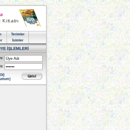
m
Terimler
er
İsimler
ÜYE İŞLEMLERİ
e:
la:
Ol]
uttum]