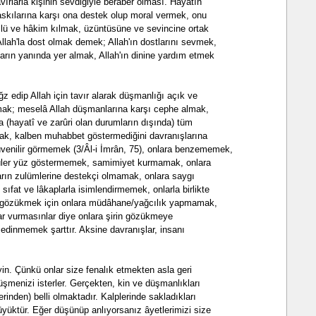
vırlarla kişinin sevdiğiyle beraber olması. Hayatın
 baskılarına karşı ona destek olup moral vermek, onu
üçlü ve hâkim kılmak, üzüntüsüne ve sevincine ortak
llah'la dost olmak demek; Allah'ın dostlarını sevmek,
arın yanında yer almak, Allah'ın dinine yardım etmek
ğz edip Allah için tavır alarak düşmanlığı açık ve
ymak; meselâ Allah düşmanlarına karşı cephe almak,
a (hayatî ve zarûri olan durumların dışında) tüm
rmak, kalben muhabbet göstermediğini davranışlarına
venilir görmemek (3/Âl-i İmrân, 75), onlara benzememek,
 güler yüz göstermemek, samimiyet kurmamak, onlara
ın zulümlerine destekçi olmamak, onlara saygı
sıfat ve lâkaplarla isimlendirmemek, onlarla birlikte
n gözükmek için onlara müdâhane/yağcılık yapmamak,
lar vurmasınlar diye onlara şirin gözükmeye
edinmemek şarttır. Aksine davranışlar, insanı
in. Çünkü onlar size fenalık etmekten asla geri
üşmenizi isterler. Gerçekten, kin ve düşmanlıkları
rinden) belli olmaktadır. Kalplerinde sakladıkları
üyüktür. Eğer düşünüp anlıyorsanız âyetlerimizi size