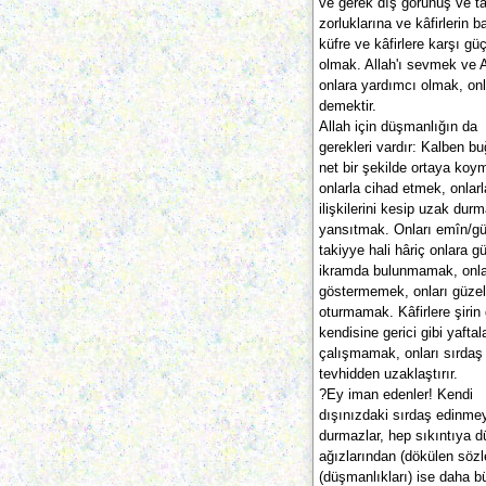
ve gerek dış görünüş ve ta
zorluklarına ve kâfirlerin
küfre ve kâfirlere karşı g
olmak. Allah'ı sevmek ve A
onlara yardımcı olmak, onl
demektir.
Allah için düşmanlığın da
gerekleri vardır: Kalben bu
net bir şekilde ortaya ko
onlarla cihad etmek, onlarl
ilişkilerini kesip uzak du
yansıtmak. Onları emîn/gü
takiyye hali hâriç onlara
ikramda bulunmamak, onlar
göstermemek, onları güzel 
oturmamak. Kâfirlere şiri
kendisine gerici gibi yafta
çalışmamak, onları sırdaş 
tevhidden uzaklaştırır.
?Ey iman edenler! Kendi
dışınızdaki sırdaş edinmey
durmazlar, hep sıkıntıya d
ağızlarından (dökülen sözle
(düşmanlıkları) ise daha b