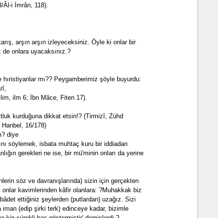
/Âl-i İmrân, 118).
karış, arşın arşın izleyeceksiniz. Öyle ki onlar bir
siz de onlara uyacaksınız.?
e hıristiyanlar mı?? Peygamberimiz şöyle buyurdu:
rî,
lim, ilm 6; İbn Mâce, Fiten 17).
stluk kurduğuna dikkat etsin!? (Tirmizî, Zühd
 Hanbel, 16/178)
? diye
ını söylemek, isbata muhtaç kuru bir iddiadan
lığın gerekleri ne ise, bir mü'minin onları da yerine
lerin söz ve davranışlarında) sizin için gerçekten
ni onlar kavimlerinden kâfir olanlara: ?Muhakkak biz
bâdet ettiğiniz şeylerden (putlardan) uzağız. Sizi
a iman (edip şirki terk) edinceye kadar, bizimle
 kin sürekli baş göstermiştir' demişlerdi.?