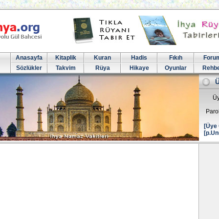
Anasayfa
Kitaplik
Kuran
Hadis
Fıkıh
Foru
Sözlükler
Takvim
Rüya
Hikaye
Oyunlar
Rehb
Üy
Paro
[Üye 
[p.Un