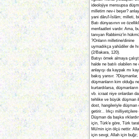
ideolojiye mensupsa düşma
milletim nev-i beşer? anla
yani dâru'l-İslâm; millet
Batı dünyasının ve özellik
menfaatleri vardır. Ama, bu
tanıyan Rabbimiz'in hükmü
?Onların milletine/dinine
uymadıkça yahûdiler de hır
(2/Bakara, 120).
Batıyı örnek almaya çalışt
halde ne batılı olabilen ne
anlayışı da kaypak mı kaypa
bakış yansır. ?Düşmanlar, ü
düşmanların kim olduğu net
kurtardılarsa, düşmanların
vb. icraat niye onlardan da
tehlike ve büyük düşman il
dost, hangileriyle düşman 
getirir... Irkçı milliyetçil
Düşman da başka ırklardır:
için, Türk'e göre, Türk tar
Mü'min için ölçü nettir: All
için sevgi, Allah için buğz