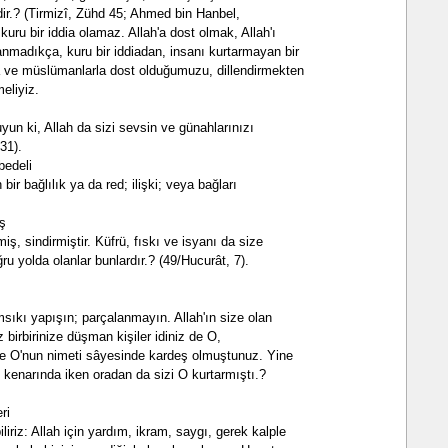
dir.? (Tirmizî, Zühd 45; Ahmed bin Hanbel,
kuru bir iddia olamaz. Allah'a dost olmak, Allah'ı
nmadıkça, kuru bir iddiadan, insanı kurtarmayan bir
'la ve müslümanlarla dost olduğumuzu, dillendirmekten
eliyiz.
yun ki, Allah da sizi sevsin ve günahlarınızı
31).
bedeli
bir bağlılık ya da red; ilişki; veya bağları
iş
iş, sindirmiştir. Küfrü, fıskı ve isyanı da size
ğru yolda olanlar bunlardır.? (49/Hucurât, 7).
ımsıkı yapışın; parçalanmayın. Allah'ın size olan
z birbirinize düşman kişiler idiniz de O,
ti ve O'nun nimeti sâyesinde kardeş olmuştunuz. Yine
 kenarında iken oradan da sizi O kurtarmıştı.?
ri
liriz: Allah için yardım, ikram, saygı, gerek kalple