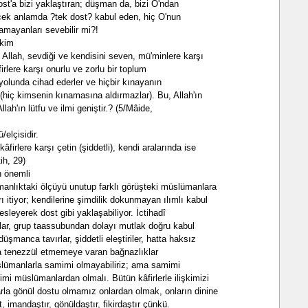
st'a bizi yaklaştıran; düşman da, bizi O'ndan
erçek anlamda ?tek dost? kabul eden, hiç O'nun
amayanları sevebilir mi?!
 kim
) Allah, sevdiği ve kendisini seven, mü'minlere karşı
firlere karşı onurlu ve zorlu bir toplum
h yolunda cihad ederler ve hiçbir kınayanın
hiç kimsenin kınamasına aldırmazlar). Bu, Allah'ın
Allah'ın lütfu ve ilmi geniştir.? (5/Mâide,
elçisidir.
firlere karşı çetin (şiddetli), kendi aralarında ise
ih, 29)
 önemli
manlıktaki ölçüyü unutup farklı görüşteki müslümanlara
 itiyor; kendilerine şimdilik dokunmayan ılımlı kabul
besleyerek dost gibi yaklaşabiliyor. İctihadî
lar, grup taassubundan dolayı mutlak doğru kabul
üşmanca tavırlar, şiddetli eleştiriler, hatta haksız
uğa tenezzül etmemeye varan bağnazlıklar
üslümanlarla samimi olmayabiliriz; ama samimi
mi müslümanlardan olmalı. Bütün kâfirlerle ilişkimizi
rla gönül dostu olmamız onlardan olmak, onların dinine
, imandaştır, gönüldaştır, fikirdaştır çünkü.