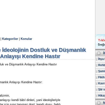
|
Kategoriler
|
Konular
e İdeolojinin Dostluk ve Düşmanlık
İ
Anlayışı Kendine Hastır
İhya 
tluk ve Düşmanlık Anlayışı Kendine Hastır
Rehb
Şami
Fikih
manlık Anlayışı Kendine Hastır:
Kavr
Şiir 
lizmin,
Hika
yışı kendi bâtıl dinleri, yani ideolojileriyle
N
nlar için sınır tanımaz dost; kendi ulusu, farklı