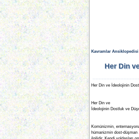
Kavramlar Ansiklopedisi
Her Din v
Her Din ve İdeolojinin Dos
Her Din ve
İdeolojinin Dostluk ve Düş
Komünizmin, enternasyona
hümanizmin dost-düşman anla
ilgilidir. Kendi yoldaşları o