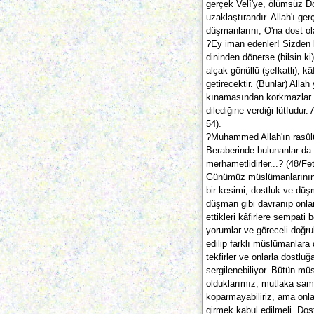
gerçek Velî'ye, ölümsüz Do
uzaklaştırandır. Allah'ı g
düşmanlarını, O'na dost ol
?Ey iman edenler! Sizden
dininden dönerse (bilsin ki
alçak gönüllü (şefkatli), kâ
getirecektir. (Bunlar) Alla
kınamasından korkmazlar (
dilediğine verdiği lütfudur. 
54).
?Muhammed Allah'ın rasûlü/
Beraberinde bulunanlar da kâ
merhametlidirler...? (48/Fet
Günümüz müslümanlarının
bir kesimi, dostluk ve düş
düşman gibi davranıp onları
ettikleri kâfirlere sempati 
yorumlar ve göreceli doğru
edilip farklı müslümanlara d
tekfirler ve onlarla dostl
sergilenebiliyor. Bütün m
olduklarımız, mutlaka sami
koparmayabiliriz, ama onla
girmek kabul edilmeli. Dost