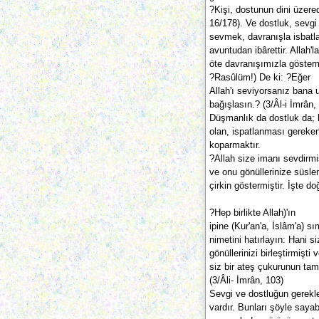
?Kişi, dostunun dini üzere
16/178). Ve dostluk, sevgi 
sevmek, davranışla isbatla
avuntudan ibârettir. Allah
öte davranışımızla gösterm
?Rasûlüm!) De ki: ?Eğer
Allah'ı seviyorsanız bana u
bağışlasın.? (3/Âl-i İmrân, 
Düşmanlık da dostluk da; 
olan, ispatlanması gereken 
koparmaktır.
?Allah size imanı sevdirm
ve onu gönüllerinize süslem
çirkin göstermiştir. İşte do
?Hep birlikte Allah)'ın
ipine (Kur'an'a, İslâm'a) s
nimetini hatırlayın: Hani si
gönüllerinizi birleştirmiş
siz bir ateş çukurunun tam
(3/Âli- İmrân, 103)
Sevgi ve dostluğun gerekle
vardır. Bunları şöyle sayabi