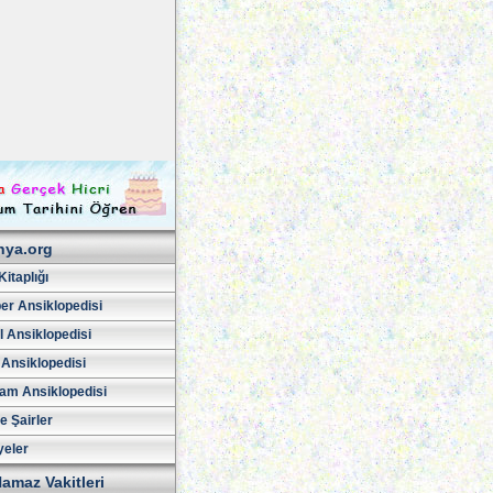
hya.org
Kitaplığı
er Ansiklopedisi
l Ansiklopedisi
 Ansiklopedisi
am Ansiklopedisi
ve Şairler
yeler
amaz Vakitleri