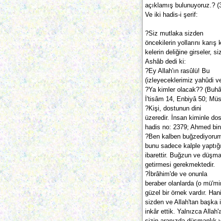
açıklamış bulunuyoruz.? (3
Ve iki hadis-i şerif:
?Siz mutlaka sizden
öncekilerin yollarını karış 
kelerin deliğine girseler, 
Ashâb dedi ki:
?Ey Allah'ın rasûlü! Bu
(izleyeceklerimiz yahûdi v
?Ya kimler olacak?? (Buhâ
İ'tisâm 14, Enbiyâ 50; Müs
?Kişi, dostunun dini
üzeredir. İnsan kiminle do
hadis no: 2379; Ahmed bin
?Ben kalben buğzediyorum
bunu sadece kalple yaptığ
ibarettir. Buğzun ve düşman
getirmesi gerekmektedir.
?İbrâhim'de ve onunla
beraber olanlarda (o mü'min
güzel bir örnek vardır. Ha
sizden ve Allah'tan başka i
inkâr ettik. Yalnızca Allah'
sizin aranızda düşmanlık ve