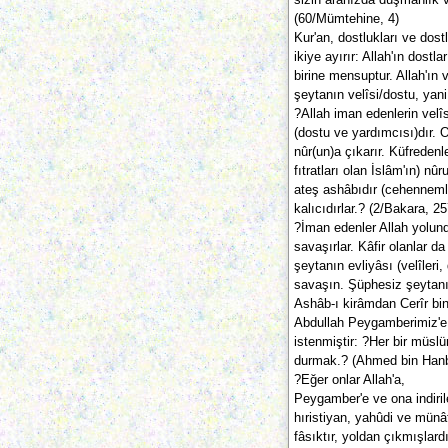
(60/Mümtehine, 4)
Kur'an, dostlukları ve dostl
ikiye ayırır: Allah'ın dostl
birine mensuptur. Allah'ın 
şeytanın velîsi/dostu, yani
?Allah iman edenlerin velîs
(dostu ve yardımcısı)dır. O
nûr(un)a çıkarır. Küfredenle
fıtratları olan İslâm'ın) nûr
ateş ashâbıdır (cehennemli
kalıcıdırlar.? (2/Bakara, 25
?İman edenler Allah yolun
savaşırlar. Kâfir olanlar d
şeytanın evliyâsı (velîleri,
savaşın. Şüphesiz şeytanın 
Ashâb-ı kirâmdan Cerîr bi
Abdullah Peygamberimiz'e 
istenmiştir: ?Her bir müsl
durmak.? (Ahmed bin Hanb
?Eğer onlar Allah'a,
Peygamber'e ve ona indirile
hıristiyan, yahûdi ve münâ
fâsıktır, yoldan çıkmışlardı