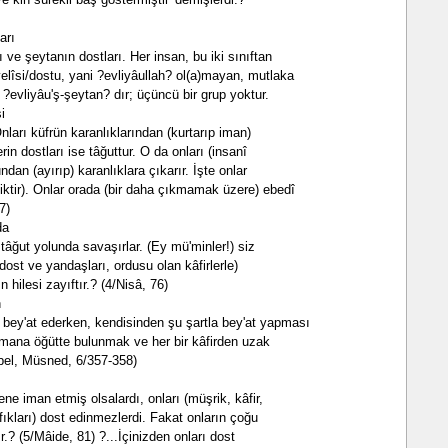
arı
arı ve şeytanın dostları. Her insan, bu iki sınıftan
velîsi/dostu, yani ?evliyâullah? ol(a)mayan, mutlaka
 ?evliyâu'ş-şeytan? dır; üçüncü bir grup yoktur.
i
nları küfrün karanlıklarından (kurtarıp iman)
rin dostları ise tâğuttur. O da onları (insanî
undan (ayırıp) karanlıklara çıkarır. İşte onlar
ktir). Onlar orada (bir daha çıkmamak üzere) ebedî
7)
da
a tâğut yolunda savaşırlar. (Ey mü'minler!) siz
 dost ve yandaşları, ordusu olan kâfirlerle)
hilesi zayıftır.? (4/Nisâ, 76)
n
bey'at ederken, kendisinden şu şartla bey'at yapması
ümana öğütte bulunmak ve her bir kâfirden uzak
el, Müsned, 6/357-358)
ne iman etmiş olsalardı, onları (müşrik, kâfir,
fıkları) dost edinmezlerdi. Fakat onların çoğu
r.? (5/Mâide, 81) ?...İçinizden onları dost