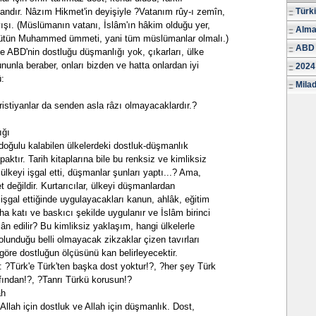
ndır. Nâzım Hikmet'in deyişiyle ?Vatanım rûy-ı zemîn,
Türk
yışı. (Müslümanın vatanı, İslâm'ın hâkim olduğu yer,
Alma
i, bütün Muhammed ümmeti, yani tüm müslümanlar olmalı.)
ABD 
le ABD'nin dostluğu düşmanlığı yok, çıkarları, ülke
nunla beraber, onları bizden ve hatta onlardan iyi
2024
:
Milad
istiyanlar da senden asla râzı olmayacaklardır.?
ığı
 doğulu kalabilen ülkelerdeki dostluk-düşmanlık
ktır. Tarih kitaplarına bile bu renksiz ve kimliksiz
lkeyi işgal etti, düşmanlar şunları yaptı...? Ama,
 değildir. Kurtarıcılar, ülkeyi düşmanlardan
 işgal ettiğinde uygulayacakları kanun, ahlâk, eğitim
ha katı ve baskıcı şekilde uygulanır ve İslâm birinci
ân edilir? Bu kimliksiz yaklaşım, hangi ülkelerle
olunduğu belli olmayacak zikzaklar çizen tavırları
ere göre dostluğun ölçüsünü kan belirleyecektir.
 ?Türk'e Türk'ten başka dost yoktur!?, ?her şey Türk
afından!?, ?Tanrı Türkü korusun!?
ah
; Allah için dostluk ve Allah için düşmanlık. Dost,