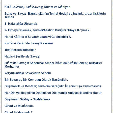
KITÂL/SAVAŞ. Kıtâl/Savaş; Anlam ve Mâhiyeti
Barış ve Savaş. Barış; İslâm'ın Temel Hedefi ve İnsanlararası İlişkilerin
Temeli
1- Haksızlığa Uğramak
2- Fitneyi Önlemek, Tevhîdi/Allah'ın Birliğini Ortaya Koymak
Hangi Kâfirlerle Savaşmadan İyi Geçinilebilir?.
Kur'ân-ı Kerim'de Savaş Kavramı
Tefsirlerden İktibaslar
Hadis-i Şeriflerde Savaş.
İslâm'da Savaşın Sebebi ve Amacı İslâm'da Kıtâlin Sebebi; Kurtarıcı
Merhamet
Yeryüzündeki Savaşların Sebebi
Bir Savaşçı, Bir Komutan Olarak Rasûlullah.
Düşmanlık ve Dostluk; Tevhidin Gereğidir, İmanın Dışa Yansımasıdır
Her Din ve İdeolojinin Dostluk ve Düşmanlık Anlayışı Kendine Hastır
Düşmanın Silâhıyla Silâhlanmak
Cihad ve Mücâhede.
Cihad Saldırı mıdır?.