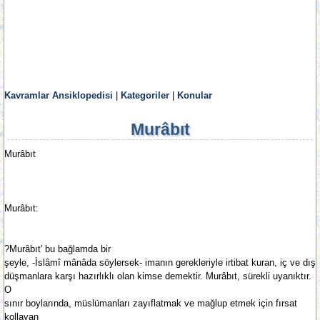
Kavramlar Ansiklopedisi
|
Kategoriler
|
Konular
Murâbıt
Murâbıt
Murâbıt:
?Murâbıt' bu bağlamda bir
şeyle, -İslâmî mânâda söylersek- imanın gerekleriyle irtibat kuran, iç ve dış
düşmanlara karşı hazırlıklı olan kimse demektir. Murâbıt, sürekli uyanıktır.
O
sınır boylarında, müslümanları zayıflatmak ve mağlup etmek için fırsat
kollayan