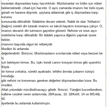
insandan düşmanlara karşı hazırlıklıdır. Müslümanlar ve İslâm için nöbet
beklemektedir, cihad için hazırdır. O aynı zamanda imanını her türlü isyan,
günah ve harama düşmek, şeytana aldanmak gibi iç düşmanlara karşı
koruma
konusunda dikkatlidir. İbâdetine devam ederek, Rabbi ile olan ?irtibatını'
(bağını) sürekli diri tutarak imanını ve takvâ hayatını korumaya çalışır. O,
imanını devamlı diri tutmanın gayretini gösterir. Nefsine ve onun aşırı
isteklerine karşı dikkatlidir. Bir ibâdeti yapınca diğerini yapmak üzere
bekler,
imanının başında olgun bir nöbetçidir.
Murâbıt iki anlamda
değerlendirilir: Birincisi; Müslümanların sınırlarında nöbet veya benzeri bir
iş
için bekleyen kimse. Bu, tıpkı kendi canını koruyan kimse gibi uyanıktır.
Böyle
bir kimse zorlukta, sürekli ayaktadır, tehlike ânında çobanın sürüyü
koruduğu
gibi nefsini ve korunması gereken değerleri düşmanlarından korur. Bu
murâbıt,
Allah yolundaki mücâhid/savaşçı gibidir. İkincisi; Yüreğini kuvvetlendiren,
kalbine cesâret veren anlamında; 28/Kasas, 10; 18/Kehf, 14 ve 8/Enfâl,
60.
âyetlerde bu anlamda kullanılmıştır.