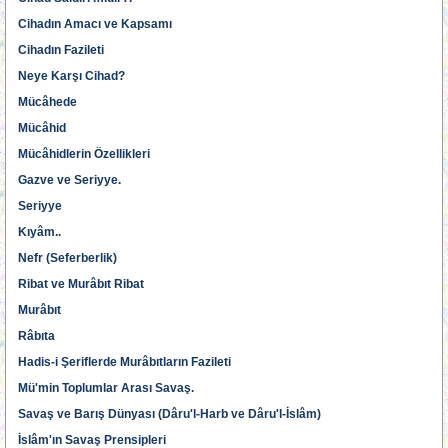
Cihadın Amacı ve Kapsamı
Cihadın Fazileti
Neye Karşı Cihad?
Mücâhede
Mücâhid
Mücâhidlerin Özellikleri
Gazve ve Seriyye.
Seriyye
Kıyâm..
Nefr (Seferberlik)
Ribat ve Murâbıt Ribat
Murâbıt
Râbıta
Hadis-i Şeriflerde Murâbıtların Fazileti
Mü'min Toplumlar Arası Savaş.
Savaş ve Barış Dünyası (Dâru'l-Harb ve Dâru'l-İslâm)
İslâm'ın Savaş Prensipleri