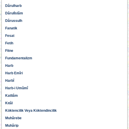
Dârulharb
Dârulİslâm
Dârussulh
Fanatik
Fesat
Fetih
Fitne
Fundamentalizm
Harb
Harb Emîri
Harbî
Harb-i Umûmî
Katliâm
Kıtâl
Köktencilik Veya Köktendincilik
Muhârebe
Muhârip