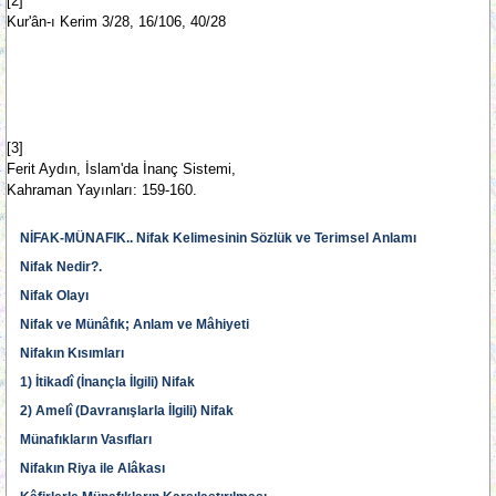
[2]
Kur'ân-ı Kerim 3/28, 16/106, 40/28
[3]
Ferit Aydın, İslam'da İnanç Sistemi,
Kahraman Yayınları: 159-160.
NİFAK-MÜNAFIK.. Nifak Kelimesinin Sözlük ve Terimsel Anlamı
Nifak Nedir?.
Nifak Olayı
Nifak ve Münâfık; Anlam ve Mâhiyeti
Nifakın Kısımları
1) İtikadî (İnançla İlgili) Nifak
2) Amelî (Davranışlarla İlgili) Nifak
Münafıkların Vasıfları
Nifakın Riya ile Alâkası