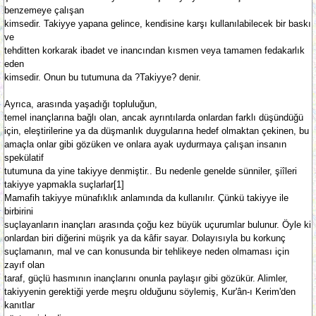
benzemeye çalışan
kimsedir. Takiyye yapana gelince, kendisine karşı kullanılabilecek bir baskı
ve
teh­ditten korkarak iba­det ve inancından kısmen veya tamamen feda­karlık
eden
kimsedir. Onun bu tutumuna da ?Takiyye? denir.
Ayrıca, arasında yaşadığı topluluğun,
temel inançlarına bağlı olan, an­cak ayrıntılarda onlardan farklı düşündüğü
için, eleştirilerine ya da düş­manlık duygularına hedef olmaktan çekinen, bu
amaçla onlar gibi gözü­ken ve on­lara ayak uydurmaya çalışan insanın
spekülatif
tutu­muna da yine takiyye denmiştir.. Bu nedenle genelde sünniler, şiîleri
takiyye yap­makla suçlarlar[1]
Mamafih takiyye münafıklık anlamında da kullanılır. Çünkü takiyye ile
birbirini
suçlayanların inançları ara­sında çoğu kez bü­yük uçurumlar bu­lu­nur. Öyle ki
onlardan biri diğe­rini müşrik ya da kâfir sayar. Dolayısıyla bu korkunç
suçlamanın, mal ve can konusunda bir teh­likeye ne­den olmaması için
zayıf olan
taraf, güçlü hasmının inançlarını onunla paylaşır gibi gözü­kür. Alimler,
ta­kiyyenin gerektiği yerde meşru olduğunu söylemiş, Kur'ân-ı Kerim'den
kanıtlar