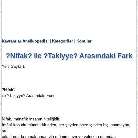
Kavramlar Ansiklopedisi
|
Kategoriler
|
Konular
?Nifak? ile ?Takiyye? Arasındaki Fark
Yeni Sayfa 1
?Nifak?
ile ?Takiyye? Arasındaki Fark:
Nifak, münafık insanın niteliğidir.
İmânî konuda münafıklık eden, her şeyden önce içinden hiç inanmayan,
sırf
çıkarlarını korumak ama­cıyla mü­min çevreye yalnızca dışından