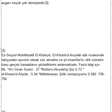
asgar» küçük şirk demişlerdir.[3]
[1]
Es-Seyyid Muhibbuddî El-Khatıyb, El-Khutût'ul-Arıydah adlı risalesinde
takiy­ye­den ayrıntılı olarak söz etmekte ve şiî-imamîler'in, ehli sünnet'e
karşı gerçek kanaat­larını giz­lediklerini anlatmaktadır. Fazla bilgi için
Bk. *Al-i İmran Suresi : 27 *Butlan'u Akıyda'tiş-Şia S.72 *
el-Khutut'ul-Ariyda : S.54 *Milletlerarası Şiilik sempozyumu S.682 -739 -
750