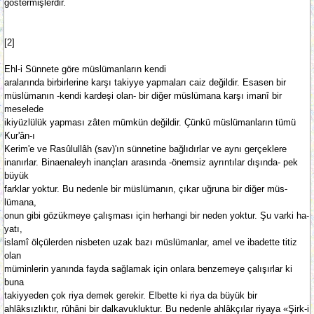
göstermişlerdir.
[2]
Ehl-i Sünnete göre müslümanların kendi
aralarında birbirlerine karşı takiyye yapmaları caiz değildir. Esasen bir
müslümanın -kendi kardeşi olan- bir diğer müslümana karşı imanî bir
meselede
ikiyüzlü­lük yapması zâten mümkün değildir. Çünkü müslümanların tümü
Kur'ân-ı
Kerim'e ve Rasûlullâh (sav)'ın sünnetine bağlıdırlar ve aynı gerçeklere
inanırlar. Binaenaleyh inançları arasında -önemsiz ayrıntılar dışında- pek
büyük
fark­lar yoktur. Bu nedenle bir müslümanın, çıkar uğruna bir diğer müs­
lümana,
onun gibi gözükmeye çalışması için her­hangi bir neden yoktur. Şu varki ha­
yatı,
islamî ölçülerden nisbeten uzak bazı müslümanlar, amel ve ibadette ti­tiz
olan
müminlerin ya­nında fayda sağlamak için onlara benzemeye çalışır­lar ki
buna
takiyye­den çok riya demek gerekir. Elbette ki riya da büyük bir
ahlâksız­lıktır, rûhâni bir dalkavukluktur. Bu nedenle ahlâkçılar riyaya «Şirk-i