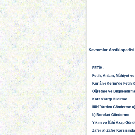
Kavramlar Ansiklopedisi
FETİH .
Fetih; Anlam, Mâhiyet v
Kur'ân-ı Kerim'de Fetih 
Öğretme ve Bilgilendirm
Karar/Yargı Bildirme
İlâhî Yardım Gönderme a) 
b) Bereket Gönderme
Yıkım ve İlâhî Azap Gön
Zafer a) Zafer Karşısınd