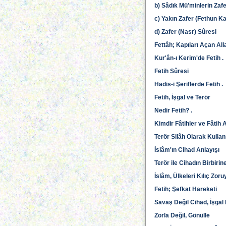
b) Sâdık Mü'minlerin Zafe
c) Yakın Zafer (Fethun Ka
d) Zafer (Nasr) Sûresi
Fettâh; Kapıları Açan All
Kur'ân-ı Kerim'de Fetih .
Fetih Sûresi
Hadis-i Şeriflerde Fetih .
Fetih, İşgal ve Terör
Nedir Fetih? .
Kimdir Fâtihler ve Fâtih A
Terör Silâh Olarak Kulla
İslâm'ın Cihad Anlayışı
Terör ile Cihadın Birbirin
İslâm, Ülkeleri Kılıç Zor
Fetih; Şefkat Hareketi
Savaş Değil Cihad, İşgal 
Zorla Değil, Gönülle