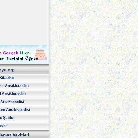
hya.org
Kitaplığı
er Ansiklopedisi
l Ansiklopedisi
 Ansiklopedisi
am Ansiklopedisi
ve Şairler
yeler
amaz Vakitleri