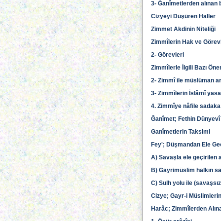
3- Ğanîmetlerden alınan 
Cizyeyi Düşüren Haller
Zimmet Akdinin Niteliği
Zimmîlerin Hak ve Görevl
2- Görevleri
Zimmîlerle İlgili Bazı Ö
2- Zimmî ile müslüman a
3- Zimmîlerin İslâmî yas
4. Zimmîye nâfile sadak
Ğanîmet; Fethin Dünyevî
Ganîmetlerin Taksimi
Fey'; Düşmandan Ele Geçi
A) Savaşla ele geçirilen a
B) Gayrimüslim halkın s
C) Sulh yolu ile (savaşsız
Cizye; Gayr-i Müslimlerin
Harâc; Zimmîlerden Alına