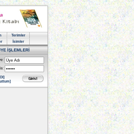
m
Terimler
er
İsimler
ÜYE İŞLEMLERİ
e:
la:
Ol]
uttum]