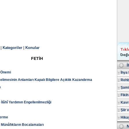
|
Kategoriler
|
Konular
FETİH
İ
e Önemi
İhya 
Kelimesinin Anlamları Kapalı Bilgilere Açıklık Kazandırma
Rehb
e
Şami
Fikih
İlâhî Yardımın Engellenilmezliği
Kavr
Şiir 
derme
Hika
a Münâfıkların Bocalamaları
N