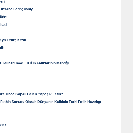
leri
n İnsana Fetih; Vahiy
bâdet
ihad
ya Fetih; Keşif
tih
z. Muhammed... İslâm Fetihlerinin Mantığı
ara Önce Kapalı Gelen ?Apaçık Fetih?
 Fethin Sonucu Olarak Dünyanın Kalbinin Fethi Fetih Hazırlığı
otlar