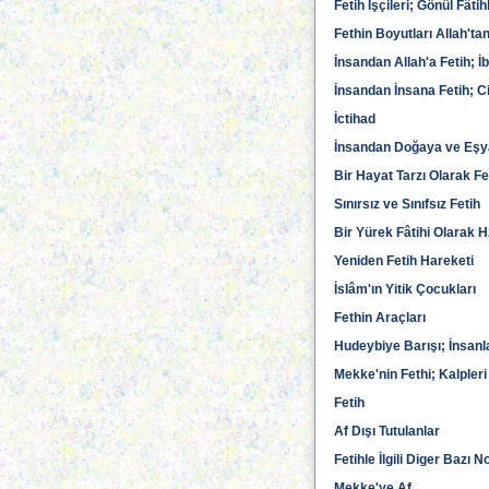
Fetih İşçileri; Gönül Fâtih
Fethin Boyutları Allah'ta
İnsandan Allah'a Fetih; İ
İnsandan İnsana Fetih; C
İctihad
İnsandan Doğaya ve Eşya
Bir Hayat Tarzı Olarak Fe
Sınırsız ve Sınıfsız Fetih
Bir Yürek Fâtihi Olarak H
Yeniden Fetih Hareketi
İslâm'ın Yitik Çocukları
Fethin Araçları
Hudeybiye Barışı; İnsanl
Mekke'nin Fethi; Kalpleri
Fetih
Af Dışı Tutulanlar
Fetihle İlgili Diger Bazı N
Mekke'ye Af