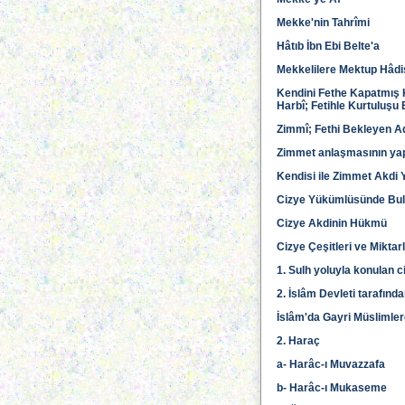
Mekke'nin Tahrîmi
Hâtıb İbn Ebi Belte'a
Mekkelilere Mektup Hâdi
Kendini Fethe Kapatmış K
Harbî; Fetihle Kurtuluşu 
Zimmî; Fethi Bekleyen A
Zimmet anlaşmasının yap
Kendisi ile Zimmet Akdi 
Cizye Yükümlüsünde Bul
Cizye Akdinin Hükmü
Cizye Çeşitleri ve Miktarl
1. Sulh yoluyla konulan c
2. İslâm Devleti tarafın
İslâm'da Gayri Müslimler
2. Haraç
a- Harâc-ı Muvazzafa
b- Harâc-ı Mukaseme