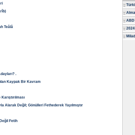
ri
Türk
rîb)
Alma
ABD 
ah Teâlâ
2024
Milad
dayları? .
nılan Kaypak Bir Kavram
e Karıştırılması
uyla Alarak Değil; Gönülleri Fethederek Yayılmıştır
Değil Fetih