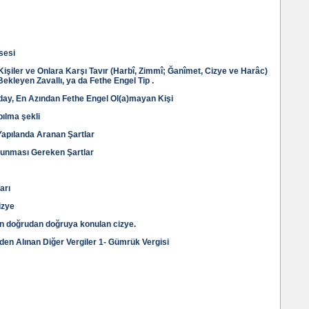
sesi
işiler ve Onlara Karşı Tavır (Harbî, Zimmî; Ğanîmet, Cizye ve Harâc)
Bekleyen Zavallı, ya da Fethe Engel Tip .
day, En Azından Fethe Engel Ol(a)mayan Kişi
ılma şekli
Yapılanda Aranan Şartlar
unması Gereken Şartlar
arı
izye
dan doğrudan doğruya konulan cizye.
den Alınan Diğer Vergiler 1- Gümrük Vergisi