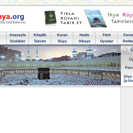
Anasayfa
Kitaplik
Kuran
Hadis
Fıkıh
Foru
Sözlükler
Takvim
Rüya
Hikaye
Oyunlar
Rehb
Üy
Paro
[Üye 
[p.Un