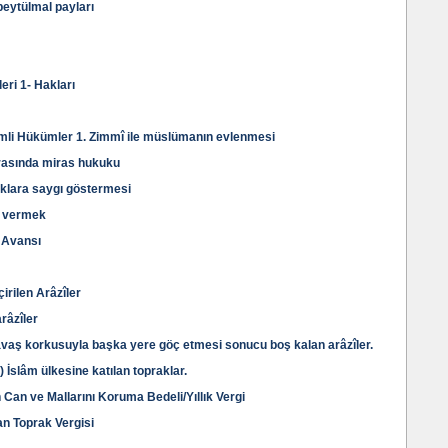
beytülmal payları
eri 1- Hakları
nemli Hükümler 1. Zimmî ile müslümanın evlenmesi
rasında miras hukuku
aklara saygı göstermesi
a vermek
 Avansı
rilen Arâzîler
râzîler
avaş korkusuyla başka yere göç etmesi sonucu boş kalan arâzîler.
) İslâm ülkesine katılan topraklar.
 Can ve Mallarını Koruma Bedeli/Yıllık Vergi
n Toprak Vergisi