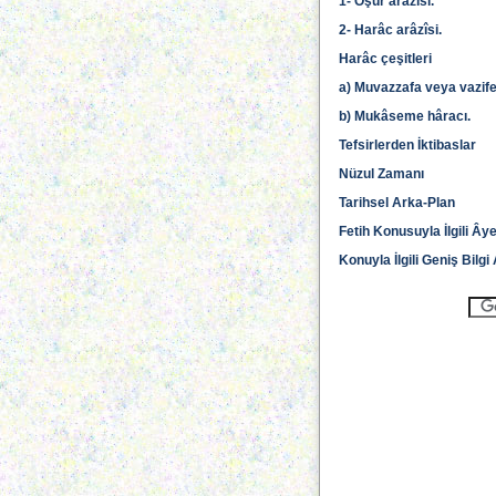
1- Öşür arâzîsi.
2- Harâc arâzîsi.
Harâc çeşitleri
a) Muvazzafa veya vazife
b) Mukâseme hâracı.
Tefsirlerden İktibaslar
Nüzul Zamanı
Tarihsel Arka-Plan
Fetih Konusuyla İlgili Ây
Konuyla İlgili Geniş Bilg