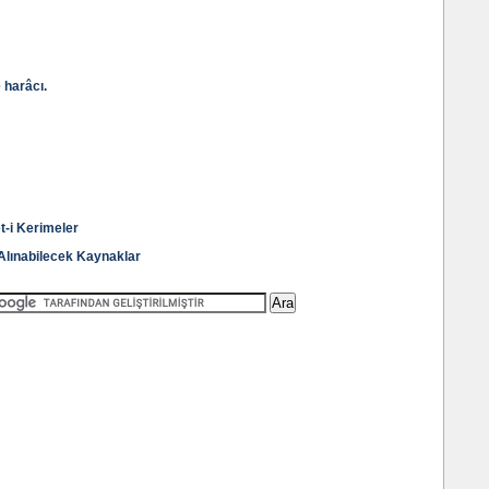
 harâcı.
et-i Kerimeler
i Alınabilecek Kaynaklar