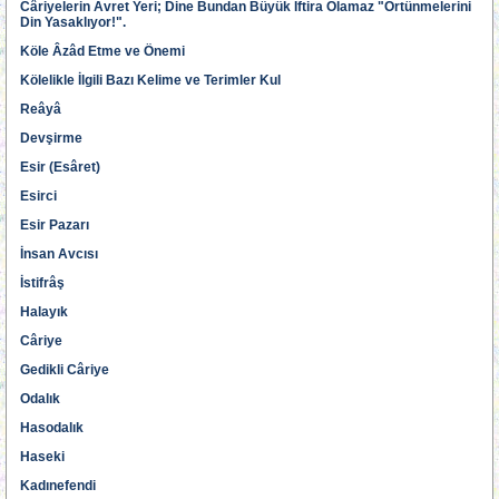
Câriyelerin Avret Yeri; Dine Bundan Büyük İftira Olamaz "Örtünmelerini
Din Yasaklıyor!".
Köle Âzâd Etme ve Önemi
Kölelikle İlgili Bazı Kelime ve Terimler Kul
Reâyâ
Devşirme
Esir (Esâret)
Esirci
Esir Pazarı
İnsan Avcısı
İstifrâş
Halayık
Câriye
Gedikli Câriye
Odalık
Hasodalık
Haseki
Kadınefendi