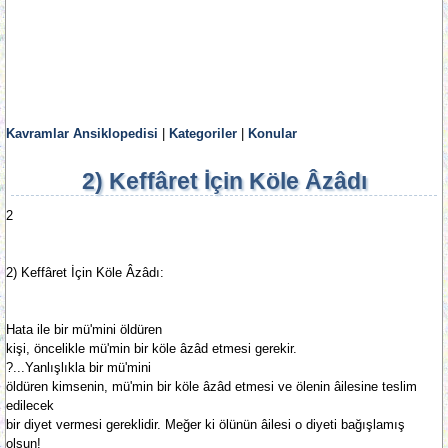
Kavramlar Ansiklopedisi
|
Kategoriler
|
Konular
2) Keffâret İçin Köle Âzâdı
2
2) Keffâret İçin Köle Âzâdı:
Hata ile bir mü'mini öldüren
kişi, öncelikle mü'min bir köle âzâd etmesi gerekir.
?...Yanlışlıkla bir mü'mini
öldüren kimsenin, mü'min bir köle âzâd etmesi ve ölenin âilesine teslim
edilecek
bir diyet vermesi gereklidir. Meğer ki ölünün âilesi o diyeti bağışlamış
olsun!