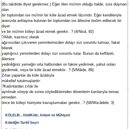
(Bu takdirde diyet gerekmez.) Eğer ölen mü'min olduğu halde, size düşman
olan
bir toplumdan ise mü'min bir köle âzad etmek lâzımdır. Eğer kendileriyle
aranızda antlaşma bulunan bir toplumdan ise âilesine teslim edilecek bir
diyet
ve bir mü'min köleyi âzad etmek gerekir...? (4/Nisâ, 92)
?Allah, kasıtsız olarak
ağzınızdan çıkıveren yeminlerinizden dolayı sizi sorumlu tutmaz, fakat
bilerek
yaptığınız yeminlerden dolayı sizi sorumlu tutar. Bunun da keffâreti,
âilenize
yedirdiğiniz yemeğin orta hallisinden on fakire yedirmek, yahut onları
giydirmek, veya bir köle âzad etmektir...? (5/Mâide, 89)
Zıhar yapanlar da köle âzâdıyla
mükellef tutulmuşlardır:
?Kadınlardan zıhâr ile
ayrılmak isteyip de sonra söylediklerinden dönenlerin karılarıyla temas
etmeden
önce bir köleyi hürriyete kavuşturmaları gerekir...? (58/Mücâdele, 3)
KÖLELİK.. Abd/Köle; Anlam ve Mâhiyeti
Köleliğin Tarihî Seyri