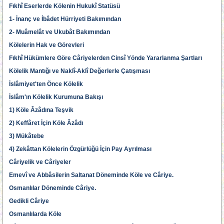
Fıkhî Eserlerde Kölenin Hukukî Statüsü
1- İnanç ve İbâdet Hürriyeti Bakımından
2- Muâmelât ve Ukubât Bakımından
Kölelerin Hak ve Görevleri
Fıkhî Hükümlere Göre Câriyelerden Cinsî Yönde Yararlanma Şartları
Kölelik Mantığı ve Naklî-Aklî Değerlerle Çatışması
İslâmiyet'ten Önce Kölelik
İslâm'ın Kölelik Kurumuna Bakışı
1) Köle Âzâdına Teşvik
2) Keffâret İçin Köle Âzâdı
3) Mükâtebe
4) Zekâttan Kölelerin Özgürlüğü İçin Pay Ayrılması
Câriyelik ve Câriyeler
Emevî ve Abbâsilerin Saltanat Döneminde Köle ve Câriye.
Osmanlılar Döneminde Câriye.
Gedikli Câriye
Osmanlılarda Köle