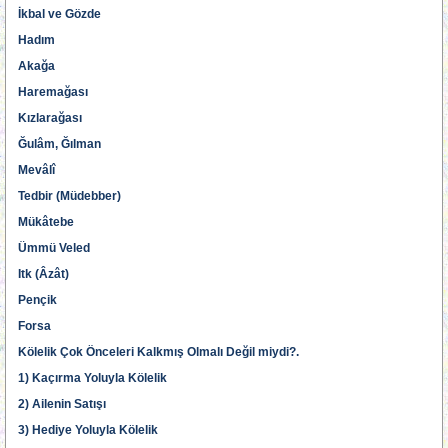
İkbal ve Gözde
Hadım
Akağa
Haremağası
Kızlarağası
Ğulâm, Ğılman
Mevâlî
Tedbir (Müdebber)
Mükâtebe
Ümmü Veled
Itk (Âzât)
Pençik
Forsa
Kölelik Çok Önceleri Kalkmış Olmalı Değil miydi?.
1) Kaçırma Yoluyla Kölelik
2) Ailenin Satışı
3) Hediye Yoluyla Kölelik