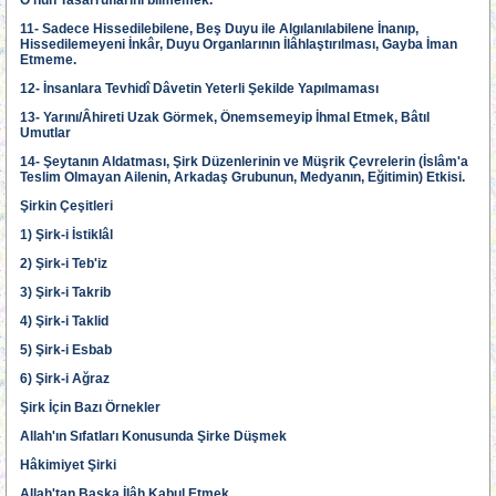
O'nun Tasarruflarını bilmemek.
11- Sadece Hissedilebilene, Beş Duyu ile Algılanılabilene İnanıp,
Hissedilemeyeni İnkâr, Duyu Organlarının İlâhlaştırılması, Gayba İman
Etmeme.
12- İnsanlara Tevhidî Dâvetin Yeterli Şekilde Yapılmaması
13- Yarını/Âhireti Uzak Görmek, Önemsemeyip İhmal Etmek, Bâtıl
Umutlar
14- Şeytanın Aldatması, Şirk Düzenlerinin ve Müşrik Çevrelerin (İslâm'a
Teslim Olmayan Ailenin, Arkadaş Grubunun, Medyanın, Eğitimin) Etkisi.
Şirkin Çeşitleri
1) Şirk-i İstiklâl
2) Şirk-i Teb'iz
3) Şirk-i Takrib
4) Şirk-i Taklid
5) Şirk-i Esbab
6) Şirk-i Ağraz
Şirk İçin Bazı Örnekler
Allah'ın Sıfatları Konusunda Şirke Düşmek
Hâkimiyet Şirki
Allah'tan Başka İlâh Kabul Etmek