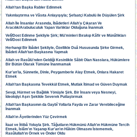
Allah'tan Başka Rabler Edinmek
Yakınlaştırma ve Vâsıta Anlayışıyla; Şefaatçi Kabulü ile Düşülen Şirk
Allah İle İnsanlar Arasında, İbâdetleri Allah'a Çıkaran Ve
Aracılık/Arabuluculuk Yapan Varlıklar Olduğuna İnanmak
Velî/Dost Edinme Şekliyle Şirk; Mü'minleri Bırakıp Kâfir ve Münâfıkları
Velî/Dost Edinmek
Herhangi Bir İbâdet Şekliyle, Özellikle Duâ Hususunda Şirke Girmek,
İbâdeti Allah'tan Başkasına Yapmak
Allah ve Rasûlü'nden Geldiği Kesinlikle Sâbit Olan Nasslara, Hükümlere
Bir Bütün Olarak Tümüne İnanmamak
Kur'an'la, Sünnetle, Dinle, Peygamberle Alay Etmek, Onlara Hakaret
Etmek
Allah'tan Başkasına Tevekkül Etmek, Mutlak İtimad ve Güven Duymak
Sevgi, Hürmet ve Bağlılık Yönüyle Şirk. Bir İnsanı veya Nesneyi,
İdeolojiyi Aşırı Şekilde Severek Putlaştırmak
Allah'tan Başkasının da Gaybî Yollarla Fayda ve Zarar Verebileceğine
İnanmak
Allah'ın Âyetlerinden Yüz Çevirmek
İtaat ve İttibâ Yoluyla Şirk. Tâğutların Hükmünü Allah'ın Hükmüne Tercih
Etmek, İslâm'ın Yaşanıp Kur'an'ın Hâkim Olmasını İstememek,
Rasûlullah'ın Örnek ve Önder Oldu