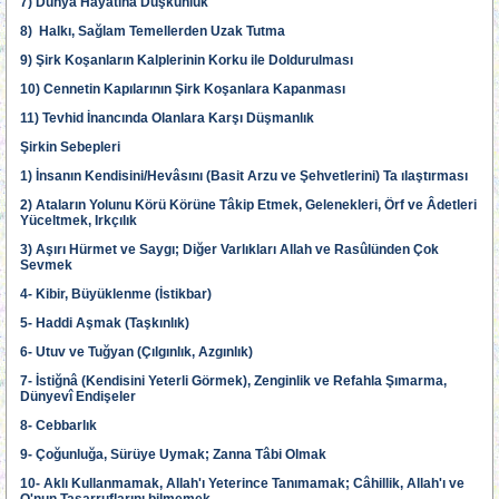
7) Dünya Hayatına Düşkünlük
8) Halkı, Sağlam Temellerden Uzak Tutma
9) Şirk Koşanların Kalplerinin Korku ile Doldurulması
10) Cennetin Kapılarının Şirk Koşanlara Kapanması
11) Tevhid İnancında Olanlara Karşı Düşmanlık
Şirkin Sebepleri
1) İnsanın Kendisini/Hevâsını (Basit Arzu ve Şehvetlerini) Ta ılaştırması
2) Ataların Yolunu Körü Körüne Tâkip Etmek, Gelenekleri, Örf ve Âdetleri
Yüceltmek, Irkçılık
3) Aşırı Hürmet ve Saygı; Diğer Varlıkları Allah ve Rasûlünden Çok
Sevmek
4- Kibir, Büyüklenme (İstikbar)
5- Haddi Aşmak (Taşkınlık)
6- Utuv ve Tuğyan (Çılgınlık, Azgınlık)
7- İstiğnâ (Kendisini Yeterli Görmek), Zenginlik ve Refahla Şımarma,
Dünyevî Endişeler
8- Cebbarlık
9- Çoğunluğa, Sürüye Uymak; Zanna Tâbi Olmak
10- Aklı Kullanmamak, Allah'ı Yeterince Tanımamak; Câhillik, Allah'ı ve