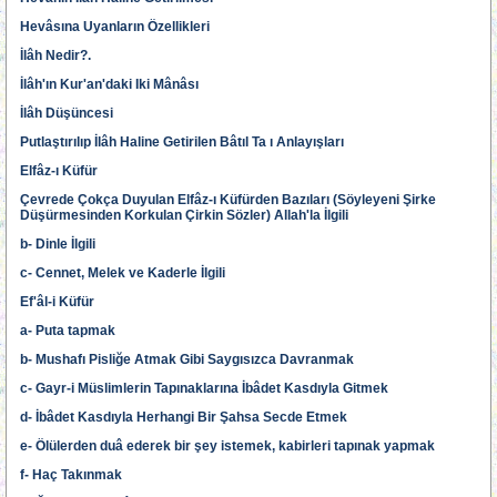
Hevâsına Uyanların Özellikleri
İlâh Nedir?.
İlâh'ın Kur'an'daki Iki Mânâsı
İlâh Düşüncesi
Putlaştırılıp İlâh Haline Getirilen Bâtıl Ta ı Anlayışları
Elfâz-ı Küfür
Çevrede Çokça Duyulan Elfâz-ı Küfürden Bazıları (Söyleyeni Şirke
Düşürmesinden Korkulan Çirkin Sözler) Allah'la İlgili
b- Dinle İlgili
c- Cennet, Melek ve Kaderle İlgili
Ef'âl-i Küfür
a- Puta tapmak
b- Mushafı Pisliğe Atmak Gibi Saygısızca Davranmak
c- Gayr-i Müslimlerin Tapınaklarına İbâdet Kasdıyla Gitmek
d- İbâdet Kasdıyla Herhangi Bir Şahsa Secde Etmek
e- Ölülerden duâ ederek bir şey istemek, kabirleri tapınak yapmak
f- Haç Takınmak