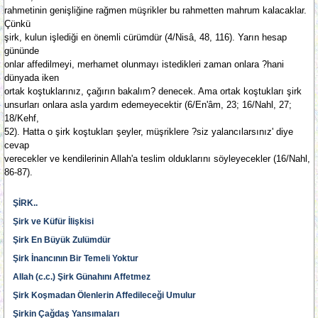
rahmetinin genişliğine rağmen müşrikler bu rahmetten mahrum kalacaklar.
Çünkü
şirk, kulun işlediği en önemli cürümdür (4/Nisâ, 48, 116). Yarın hesap
gününde
onlar affedilmeyi, merhamet olunmayı istedikleri zaman onlara ?hani
dünyada iken
ortak koştuklarınız, çağırın bakalım? denecek. Ama ortak koştukları şirk
unsurları onlara asla yardım edemeyecektir (6/En'âm, 23; 16/Nahl, 27;
18/Kehf,
52). Hatta o şirk koştukları şeyler, müşriklere ?siz yalancılarsınız' diye
cevap
verecekler ve kendilerinin Allah'a teslim olduklarını söyleyecekler (16/Nahl,
86-87).
ŞİRK..
Şirk ve Küfür İlişkisi
Şirk En Büyük Zulümdür
Şirk İnancının Bir Temeli Yoktur
Allah (c.c.) Şirk Günahını Affetmez
Şirk Koşmadan Ölenlerin Affedileceği Umulur
Şirkin Çağdaş Yansımaları