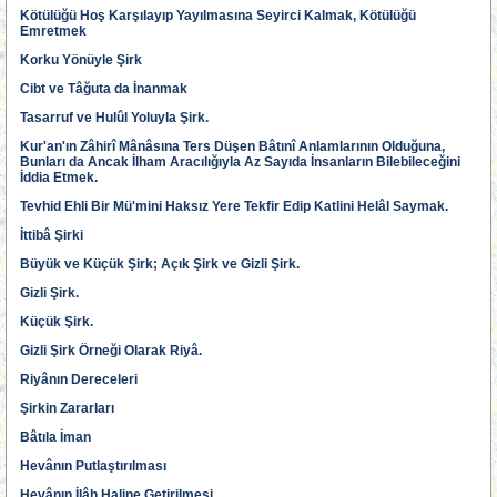
Kötülüğü Hoş Karşılayıp Yayılmasına Seyirci Kalmak, Kötülüğü
Emretmek
Korku Yönüyle Şirk
Cibt ve Tâğuta da İnanmak
Tasarruf ve Hulûl Yoluyla Şirk.
Kur'an'ın Zâhirî Mânâsına Ters Düşen Bâtınî Anlamlarının Olduğuna,
Bunları da Ancak İlham Aracılığıyla Az Sayıda İnsanların Bilebileceğini
İddia Etmek.
Tevhid Ehli Bir Mü'mini Haksız Yere Tekfir Edip Katlini Helâl Saymak.
İttibâ Şirki
Büyük ve Küçük Şirk; Açık Şirk ve Gizli Şirk.
Gizli Şirk.
Küçük Şirk.
Gizli Şirk Örneği Olarak Riyâ.
Riyânın Dereceleri
Şirkin Zararları
Bâtıla İman
Hevânın Putlaştırılması
Hevânın İlâh Haline Getirilmesi