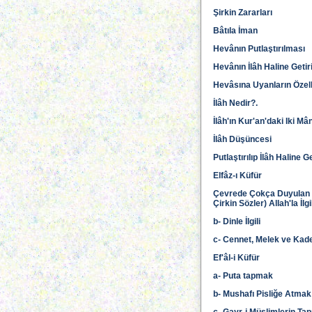
Şirkin Zararları
Bâtıla İman
Hevânın Putlaştırılması
Hevânın İlâh Haline Getir
Hevâsına Uyanların Özell
İlâh Nedir?.
İlâh'ın Kur'an'daki Iki Mâ
İlâh Düşüncesi
Putlaştırılıp İlâh Haline Ge
Elfâz-ı Küfür
Çevrede Çokça Duyulan E
Çirkin Sözler) Allah'la İlgi
b- Dinle İlgili
c- Cennet, Melek ve Kaderl
Ef'âl-i Küfür
a- Puta tapmak
b- Mushafı Pisliğe Atma