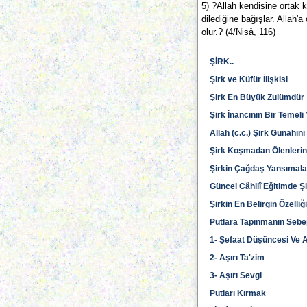
5) ?Allah kendisine ortak
dilediğine bağışlar. Allah'
olur.? (4/Nisâ, 116)
ŞİRK..
Şirk ve Küfür İlişkisi
Şirk En Büyük Zulümdür
Şirk İnancının Bir Temeli
Allah (c.c.) Şirk Günahın
Şirk Koşmadan Ölenlerin
Şirkin Çağdaş Yansımala
Güncel Câhilî Eğitimde Ş
Şirkin En Belirgin Özelli
Putlara Tapınmanın Sebe
1- Şefaat Düşüncesi Ve A
2- Aşırı Ta'zim
3- Aşırı Sevgi
Putları Kırmak