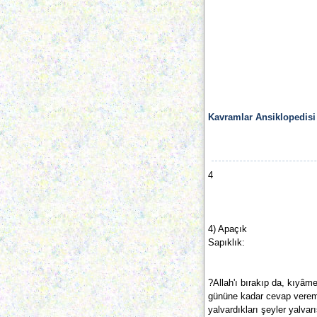
Kavramlar Ansiklopedisi
4
4) Apaçık
Sapıklık:
?Allah'ı bırakıp da, kıyâme
gününe kadar cevap verem
yalvardıkları şeyler yalvar