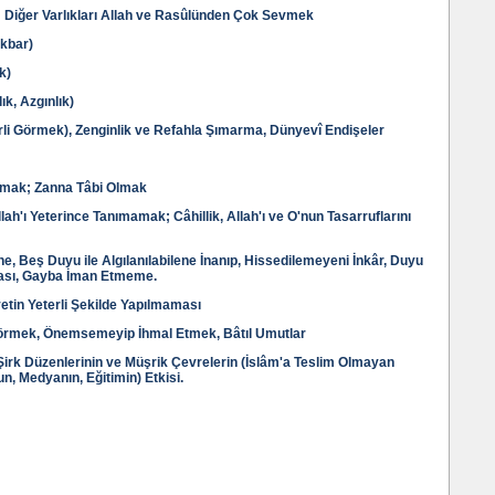
; Diğer Varlıkları Allah ve Rasûlünden Çok Sevmek
ikbar)
k)
ık, Azgınlık)
terli Görmek), Zenginlik ve Refahla Şımarma, Dünyevî Endişeler
ymak; Zanna Tâbi Olmak
ah'ı Yeterince Tanımamak; Câhillik, Allah'ı ve O'nun Tasarruflarını
e, Beş Duyu ile Algılanılabilene İnanıp, Hissedilemeyeni İnkâr, Duyu
lması, Gayba İman Etmeme.
vetin Yeterli Şekilde Yapılmaması
 Görmek, Önemsemeyip İhmal Etmek, Bâtıl Umutlar
Şirk Düzenlerinin ve Müşrik Çevrelerin (İslâm'a Teslim Olmayan
n, Medyanın, Eğitimin) Etkisi.