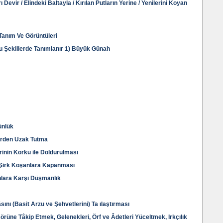
ı Devir / Elindeki Baltayla / Kırılan Putların Yerine / Yenilerini Koyan
 Tanım Ve Görüntüleri
Şu Şekillerde Tanımlanır 1) Büyük Günah
ünlük
erden Uzak Tutma
rinin Korku ile Doldurulması
n Şirk Koşanlara Kapanması
nlara Karşı Düşmanlık
sını (Basit Arzu ve Şehvetlerini) Ta ılaştırması
örüne Tâkip Etmek, Gelenekleri, Örf ve Âdetleri Yüceltmek, Irkçılık