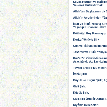
Sevgi, Hürmet ve Bağlılık
Severek Putlaştırmak
Allah'tan Başkasının da 
Allah'ın Âyetlerinden Yü
İtaat ve İttibâ Yoluyla Ş
Yaşanıp Kur'an'ın Hâkim
Kötülüğü Hoş Karşılayıp
Korku Yönüyle Şirk
Cibt ve Tâğuta da İnanm
Tasarruf ve Hulûl Yoluyla
Kur'an'ın Zâhirî Mânâsın
Aracılığıyla Az Sayıda İn
Tevhid Ehli Bir Mü'mini H
İttibâ Şirki
Büyük ve Küçük Şirk; Açık
Gizli Şirk.
Küçük Şirk.
Gizli Şirk Örneği Olarak 
Riyânın Dereceleri