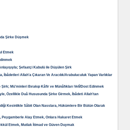
unda Şirke Düşmek
ul Etmek
Edinmek
nlayışıyla; Şefaatçi Kabulü ile Düşülen Şirk
da, İbâdetleri Allah'a Çıkaran Ve Aracılık/Arabuluculuk Yapan Varlıklar
 Şirk; Mü'minleri Bırakıp Kâfir ve Münâfıkları Velî/Dost Edinmek
yle, Özellikle Duâ Hususunda Şirke Girmek, İbâdeti Allah'tan
diği Kesinlikle Sâbit Olan Nasslara, Hükümlere Bir Bütün Olarak
le, Peygamberle Alay Etmek, Onlara Hakaret Etmek
ekkül Etmek, Mutlak İtimad ve Güven Duymak