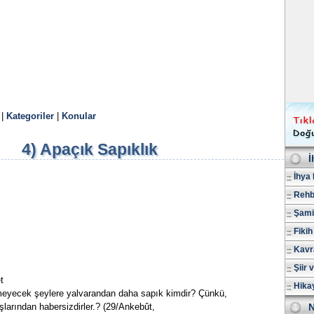
|
Kategoriler
|
Konular
4) Apaçık Sapıklık
İ
İhya 
Rehb
Şami
Fikih
Kavr
Şiir 
t
Hika
eyecek şeylere yalvarandan daha sapık kimdir? Çünkü,
ışlarından habersizdirler.? (29/Ankebût,
N