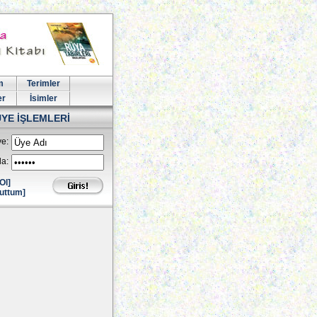
m
Terimler
er
İsimler
ÜYE İŞLEMLERİ
e:
la:
Ol]
uttum]