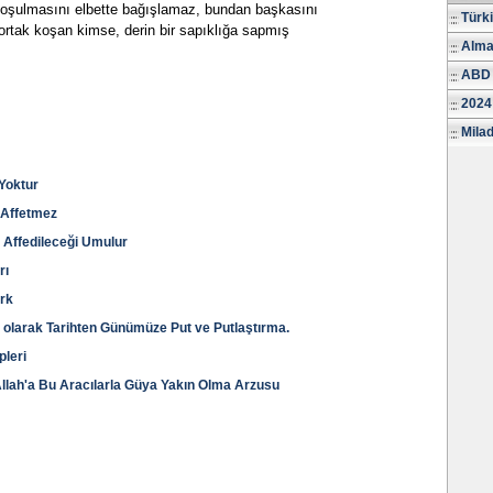
 koşulmasını elbette bağışlamaz, bundan başkasını
Türk
a ortak koşan kimse, derin bir sapıklığa sapmış
Alma
ABD 
2024
Milad
 Yoktur
ı Affetmez
 Affedileceği Umulur
rı
irk
ği olarak Tarihten Günümüze Put ve Putlaştırma.
pleri
llah'a Bu Aracılarla Güya Yakın Olma Arzusu