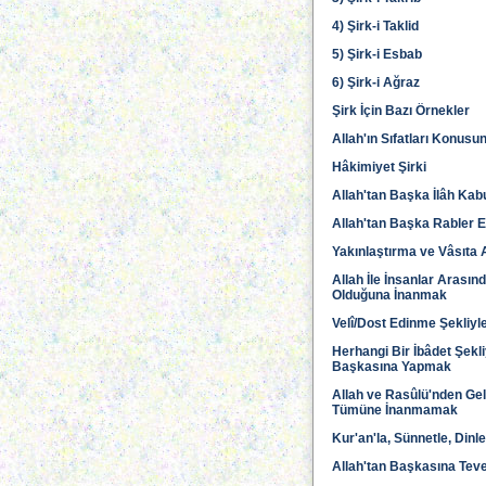
4) Şirk-i Taklid
5) Şirk-i Esbab
6) Şirk-i Ağraz
Şirk İçin Bazı Örnekler
Allah'ın Sıfatları Konus
Hâkimiyet Şirki
Allah'tan Başka İlâh Kab
Allah'tan Başka Rabler 
Yakınlaştırma ve Vâsıta A
Allah İle İnsanlar Arasın
Olduğuna İnanmak
Velî/Dost Edinme Şekliyle
Herhangi Bir İbâdet Şekli
Başkasına Yapmak
Allah ve Rasûlü'nden Gel
Tümüne İnanmamak
Kur'an'la, Sünnetle, Din
Allah'tan Başkasına Tev