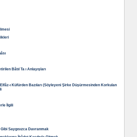
ilmesi
ikleri
nâsı
tirilen Bâtıl Ta ı Anlayışları
lfâz-ı Küfürden Bazıları (Söyleyeni Şirke Düşürmesinden Korkulan
li
e İlgili
k Gibi Saygısızca Davranmak