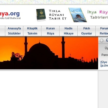
Anasayfa
Kitaplik
Kuran
Hadis
Fıkıh
Foru
Sözlükler
Takvim
Rüya
Hikaye
Oyunlar
Rehb
Üy
Paro
[Üye 
[p.Un