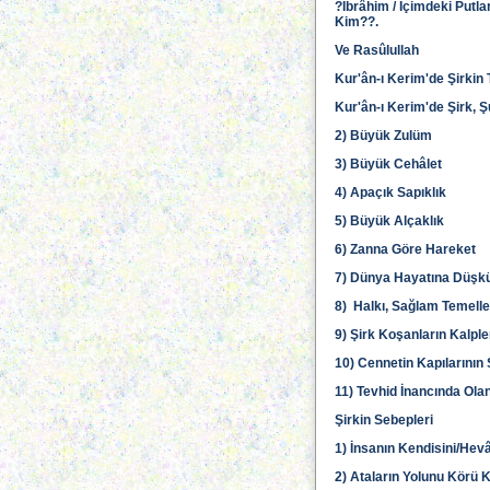
?İbrâhim / İçimdeki Putlar
Kim??.
Ve Rasûlullah
Kur'ân-ı Kerim'de Şirkin
Kur'ân-ı Kerim'de Şirk, 
2) Büyük Zulüm
3) Büyük Cehâlet
4) Apaçık Sapıklık
5) Büyük Alçaklık
6) Zanna Göre Hareket
7) Dünya Hayatına Düşk
8) Halkı, Sağlam Temell
9) Şirk Koşanların Kalple
10) Cennetin Kapılarını
11) Tevhid İnancında Ola
Şirkin Sebepleri
1) İnsanın Kendisini/Hevâ
2) Ataların Yolunu Körü K