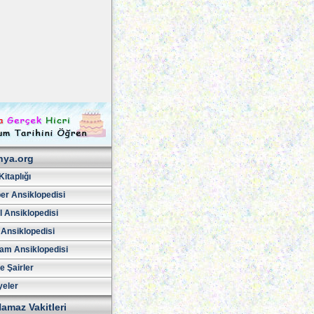
hya.org
Kitaplığı
er Ansiklopedisi
l Ansiklopedisi
 Ansiklopedisi
am Ansiklopedisi
ve Şairler
yeler
amaz Vakitleri