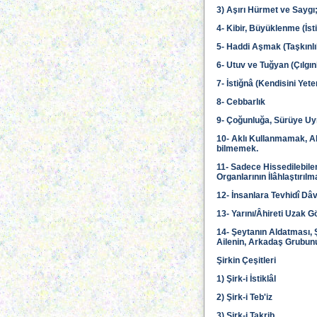
3) Aşırı Hürmet ve Saygı
4- Kibir, Büyüklenme (İst
5- Haddi Aşmak (Taşkınlı
6- Utuv ve Tuğyan (Çılgınl
7- İstiğnâ (Kendisini Ye
8- Cebbarlık
9- Çoğunluğa, Sürüye U
10- Aklı Kullanmamak, All
bilmemek.
11- Sadece Hissedilebilen
Organlarının İlâhlaştırı
12- İnsanlara Tevhidî Dâ
13- Yarını/Âhireti Uzak
14- Şeytanın Aldatması, 
Ailenin, Arkadaş Grubunu
Şirkin Çeşitleri
1) Şirk-i İstiklâl
2) Şirk-i Teb'iz
3) Şirk-i Takrib