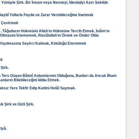
 Yönüyle Şirk. Bir İnsanı veya Nesneyi, İdeolojiyi Aşırı Şekilde
Gaybî Yollarla Fayda ve Zarar Verebileceğine İnanmak
z Çevirmek
irk. Tâğutların Hükmünü Allah'ın Hükmüne Tercih Etmek, İslâm'ın
 Olmasını İstememek, Rasûlullah'ın Örnek ve Önder Oldu
 Yayılmasına Seyirci Kalmak, Kötülüğü Emretmek
ak
 Şirk.
a Ters Düşen Bâtınî Anlamlarının Olduğuna, Bunları da Ancak İlham
sanların Bilebileceğini İddia Etmek.
aksız Yere Tekfir Edip Katlini Helâl Saymak.
 Şirk ve Gizli Şirk.
Riyâ.