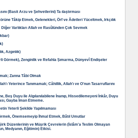
sını (Basit Arzu ve Şehvetlerini) Ta ılaştırması
örüne Tâkip Etmek, Gelenekleri, Örf ve Âdetleri Yüceltmek, Irkçılık
; Diğer Varlıkları Allah ve Rasûlünden Çok Sevmek
ikbar)
k)
ık, Azgınlık)
terli Görmek), Zenginlik ve Refahla Şımarma, Dünyevî Endişeler
ymak; Zanna Tâbi Olmak
ah'ı Yeterince Tanımamak; Câhillik, Allah'ı ve O'nun Tasarruflarını
e, Beş Duyu ile Algılanılabilene İnanıp, Hissedilemeyeni İnkâr, Duyu
lması, Gayba İman Etmeme.
vetin Yeterli Şekilde Yapılmaması
 Görmek, Önemsemeyip İhmal Etmek, Bâtıl Umutlar
Şirk Düzenlerinin ve Müşrik Çevrelerin (İslâm'a Teslim Olmayan
n, Medyanın, Eğitimin) Etkisi.