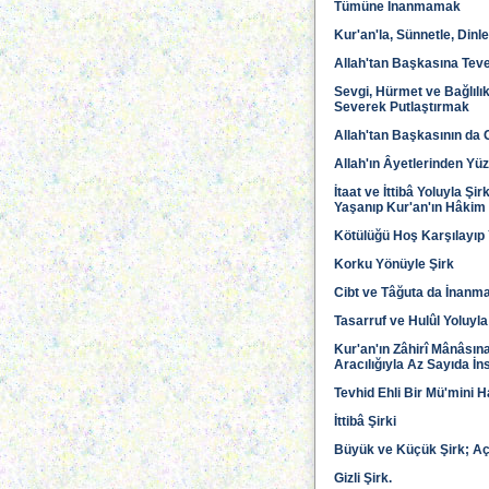
Tümüne İnanmamak
Kur'an'la, Sünnetle, Din
Allah'tan Başkasına Tev
Sevgi, Hürmet ve Bağlılık
Severek Putlaştırmak
Allah'tan Başkasının da 
Allah'ın Âyetlerinden Yü
İtaat ve İttibâ Yoluyla Ş
Yaşanıp Kur'an'ın Hâkim
Kötülüğü Hoş Karşılayıp
Korku Yönüyle Şirk
Cibt ve Tâğuta da İnanm
Tasarruf ve Hulûl Yoluyla
Kur'an'ın Zâhirî Mânâsın
Aracılığıyla Az Sayıda İn
Tevhid Ehli Bir Mü'mini H
İttibâ Şirki
Büyük ve Küçük Şirk; Açık
Gizli Şirk.