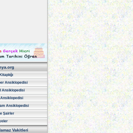
hya.org
Kitaplığı
er Ansiklopedisi
l Ansiklopedisi
 Ansiklopedisi
am Ansiklopedisi
ve Şairler
yeler
amaz Vakitleri