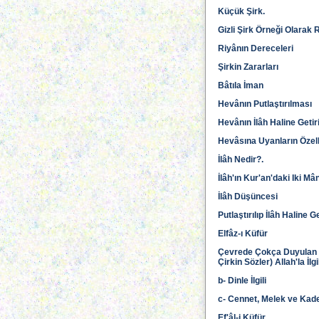
Küçük Şirk.
Gizli Şirk Örneği Olarak 
Riyânın Dereceleri
Şirkin Zararları
Bâtıla İman
Hevânın Putlaştırılması
Hevânın İlâh Haline Getir
Hevâsına Uyanların Özell
İlâh Nedir?.
İlâh'ın Kur'an'daki Iki Mâ
İlâh Düşüncesi
Putlaştırılıp İlâh Haline Ge
Elfâz-ı Küfür
Çevrede Çokça Duyulan E
Çirkin Sözler) Allah'la İlgi
b- Dinle İlgili
c- Cennet, Melek ve Kaderl
Ef'âl-i Küfür