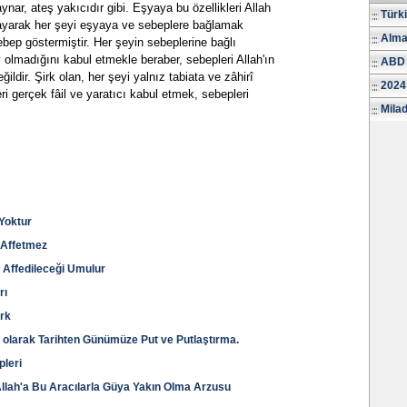
nar, ateş yakıcıdır gibi. Eşyaya bu özellikleri Allah
Türk
ımayarak her şeyi eşyaya ve sebeplere bağlamak
Alma
 sebep göstermiştir. Her şeyin sebeplerine bağlı
 olmadığını kabul etmekle beraber, sebepleri Allah'ın
ABD 
ildir. Şirk olan, her şeyi yalnız tabiata ve zâhirî
2024
i gerçek fâil ve yaratıcı kabul etmek, sebepleri
Milad
 Yoktur
ı Affetmez
 Affedileceği Umulur
rı
irk
ği olarak Tarihten Günümüze Put ve Putlaştırma.
pleri
llah'a Bu Aracılarla Güya Yakın Olma Arzusu