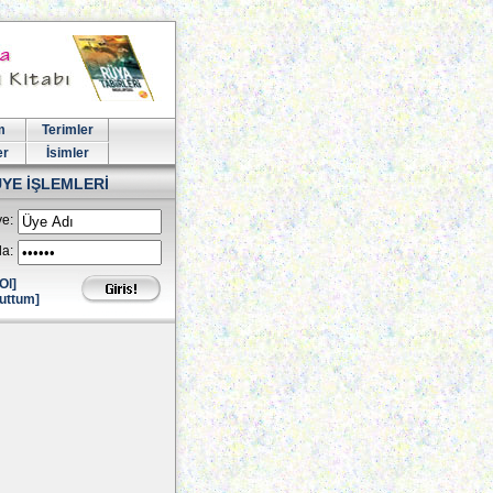
m
Terimler
er
İsimler
ÜYE İŞLEMLERİ
e:
la:
Ol]
uttum]