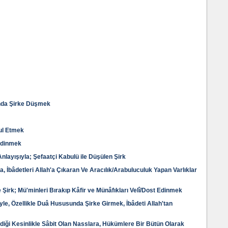
unda Şirke Düşmek
ul Etmek
Edinmek
nlayışıyla; Şefaatçi Kabulü ile Düşülen Şirk
da, İbâdetleri Allah'a Çıkaran Ve Aracılık/Arabuluculuk Yapan Varlıklar
 Şirk; Mü'minleri Bırakıp Kâfir ve Münâfıkları Velî/Dost Edinmek
yle, Özellikle Duâ Hususunda Şirke Girmek, İbâdeti Allah'tan
diği Kesinlikle Sâbit Olan Nasslara, Hükümlere Bir Bütün Olarak