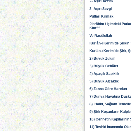
2- Aşırı Ta'zim
3- Aşırı Sevgi
Putları Kırmak
?İbrâhim / İçimdeki Putlar
Kim??.
Ve Rasûlullah
Kur'ân-ı Kerim'de Şirkin
Kur'ân-ı Kerim'de Şirk, 
2) Büyük Zulüm
3) Büyük Cehâlet
4) Apaçık Sapıklık
5) Büyük Alçaklık
6) Zanna Göre Hareket
7) Dünya Hayatına Düşk
8) Halkı, Sağlam Temell
9) Şirk Koşanların Kalple
10) Cennetin Kapılarını
11) Tevhid İnancında Ola