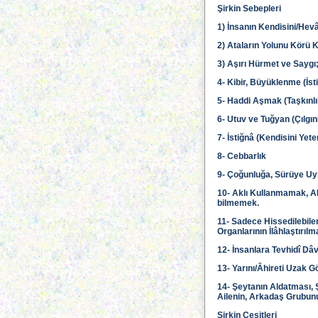
Şirkin Sebepleri
1) İnsanın Kendisini/Hevâ
2) Ataların Yolunu Körü K
3) Aşırı Hürmet ve Saygı
4- Kibir, Büyüklenme (İst
5- Haddi Aşmak (Taşkınlı
6- Utuv ve Tuğyan (Çılgınl
7- İstiğnâ (Kendisini Ye
8- Cebbarlık
9- Çoğunluğa, Sürüye U
10- Aklı Kullanmamak, All
bilmemek.
11- Sadece Hissedilebilen
Organlarının İlâhlaştırı
12- İnsanlara Tevhidî Dâ
13- Yarını/Âhireti Uzak
14- Şeytanın Aldatması, 
Ailenin, Arkadaş Grubunu
Şirkin Çeşitleri