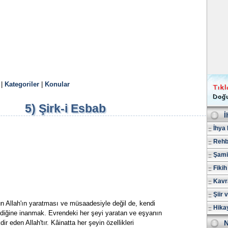
|
Kategoriler
|
Konular
5) Şirk-i Esbab
İ
İhya 
Rehb
Şami
Fikih
Kavr
Şiir 
un Allah'ın yaratması ve müsaadesiyle değil de, kendi
Hika
ediğine inanmak. Evrendeki her şeyi yaratan ve eşyanın
dir eden Allah'tır. Kâinatta her şeyin özellikleri
N