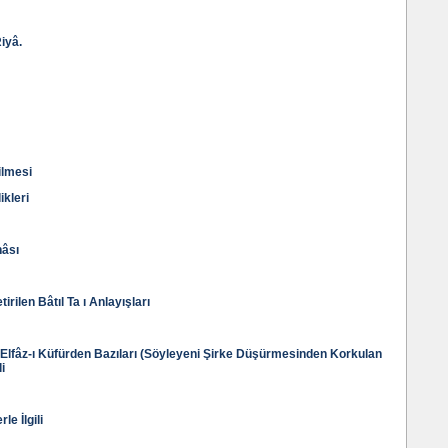
Riyâ.
ilmesi
ikleri
nâsı
tirilen Bâtıl Ta ı Anlayışları
lfâz-ı Küfürden Bazıları (Söyleyeni Şirke Düşürmesinden Korkulan
li
e İlgili