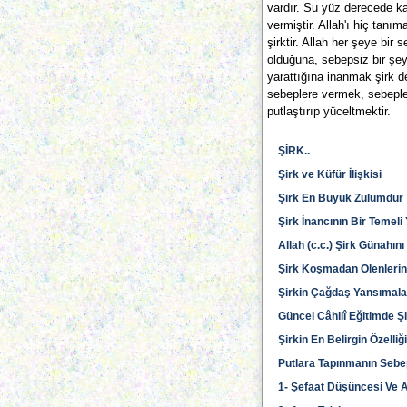
vardır. Su yüz derecede kay
vermiştir. Allah'ı hiç tan
şirktir. Allah her şeye bir
olduğuna, sebepsiz bir şey
yarattığına inanmak şirk değ
sebeplere vermek, sebepler
putlaştırıp yüceltmektir.
ŞİRK..
Şirk ve Küfür İlişkisi
Şirk En Büyük Zulümdür
Şirk İnancının Bir Temeli
Allah (c.c.) Şirk Günahın
Şirk Koşmadan Ölenlerin
Şirkin Çağdaş Yansımala
Güncel Câhilî Eğitimde Ş
Şirkin En Belirgin Özelli
Putlara Tapınmanın Sebe
1- Şefaat Düşüncesi Ve A