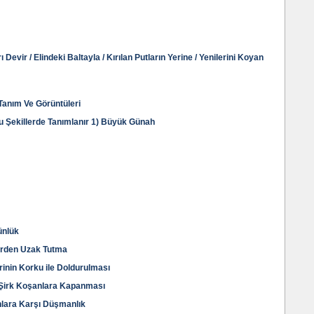
ı Devir / Elindeki Baltayla / Kırılan Putların Yerine / Yenilerini Koyan
 Tanım Ve Görüntüleri
Şu Şekillerde Tanımlanır 1) Büyük Günah
ünlük
erden Uzak Tutma
rinin Korku ile Doldurulması
n Şirk Koşanlara Kapanması
nlara Karşı Düşmanlık