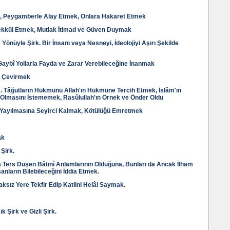
le, Peygamberle Alay Etmek, Onlara Hakaret Etmek
ekkül Etmek, Mutlak İtimad ve Güven Duymak
 Yönüyle Şirk. Bir İnsanı veya Nesneyi, İdeolojiyi Aşırı Şekilde
Gaybî Yollarla Fayda ve Zarar Verebileceğine İnanmak
z Çevirmek
irk. Tâğutların Hükmünü Allah'ın Hükmüne Tercih Etmek, İslâm'ın
 Olmasını İstememek, Rasûlullah'ın Örnek ve Önder Oldu
 Yayılmasına Seyirci Kalmak, Kötülüğü Emretmek
ak
 Şirk.
a Ters Düşen Bâtınî Anlamlarının Olduğuna, Bunları da Ancak İlham
sanların Bilebileceğini İddia Etmek.
aksız Yere Tekfir Edip Katlini Helâl Saymak.
 Şirk ve Gizli Şirk.