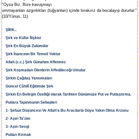
"Oysa Biz, Bize kavuşmayı
ummayanları azgınlıkları (tuğyanları) içinde bırakırız da bocalayıp dururlar."
(10/Yûnus, 11)
ŞİRK..
Şirk ve Küfür İlişkisi
Şirk En Büyük Zulümdür
Şirk İnancının Bir Temeli Yoktur
Allah (c.c.) Şirk Günahını Affetmez
Şirk Koşmadan Ölenlerin Affedileceği Umulur
Şirkin Çağdaş Yansımaları
Güncel Câhilî Eğitimde Şirk
Şirkin En Belirgin Özelliği olarak Tarihten Günümüze Put ve Putlaştırma.
Putlara Tapınmanın Sebepleri
1- Şefaat Düşüncesi Ve Allah'a Bu Aracılarla Güya Yakın Olma Arzusu
2- Aşırı Ta'zim
3- Aşırı Sevgi
Putları Kırmak