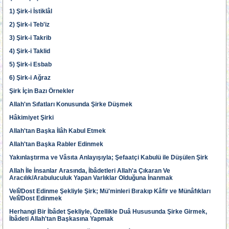
1) Şirk-i İstiklâl
2) Şirk-i Teb'iz
3) Şirk-i Takrib
4) Şirk-i Taklid
5) Şirk-i Esbab
6) Şirk-i Ağraz
Şirk İçin Bazı Örnekler
Allah'ın Sıfatları Konusunda Şirke Düşmek
Hâkimiyet Şirki
Allah'tan Başka İlâh Kabul Etmek
Allah'tan Başka Rabler Edinmek
Yakınlaştırma ve Vâsıta Anlayışıyla; Şefaatçi Kabulü ile Düşülen Şirk
Allah İle İnsanlar Arasında, İbâdetleri Allah'a Çıkaran Ve
Aracılık/Arabuluculuk Yapan Varlıklar Olduğuna İnanmak
Velî/Dost Edinme Şekliyle Şirk; Mü'minleri Bırakıp Kâfir ve Münâfıkları
Velî/Dost Edinmek
Herhangi Bir İbâdet Şekliyle, Özellikle Duâ Hususunda Şirke Girmek,
İbâdeti Allah'tan Başkasına Yapmak