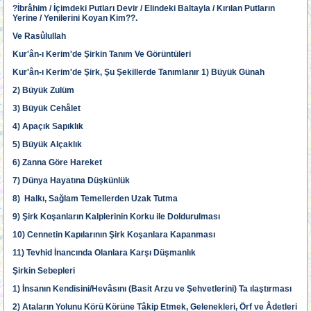
?İbrâhim / İçimdeki Putları Devir / Elindeki Baltayla / Kırılan Putların
Yerine / Yenilerini Koyan Kim??.
Ve Rasûlullah
Kur'ân-ı Kerim'de Şirkin Tanım Ve Görüntüleri
Kur'ân-ı Kerim'de Şirk, Şu Şekillerde Tanımlanır 1) Büyük Günah
2) Büyük Zulüm
3) Büyük Cehâlet
4) Apaçık Sapıklık
5) Büyük Alçaklık
6) Zanna Göre Hareket
7) Dünya Hayatına Düşkünlük
8) Halkı, Sağlam Temellerden Uzak Tutma
9) Şirk Koşanların Kalplerinin Korku ile Doldurulması
10) Cennetin Kapılarının Şirk Koşanlara Kapanması
11) Tevhid İnancında Olanlara Karşı Düşmanlık
Şirkin Sebepleri
1) İnsanın Kendisini/Hevâsını (Basit Arzu ve Şehvetlerini) Ta ılaştırması
2) Ataların Yolunu Körü Körüne Tâkip Etmek, Gelenekleri, Örf ve Âdetleri