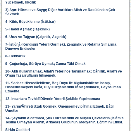
Yüceltmek, Irkçılık
3) Aşırı Hürmet ve Saygı; Diğer Varlıkları Allah ve Rasûlünden Çok
Sevmek
4- Kibir, Büyüklenme (İstikbar)
5- Haddi Aşmak (Taşkınlık)
6- Utuv ve Tuğyan (Çılgınlık, Azgınlık)
7- İstiğnâ (Kendisini Yeterli Görmek), Zenginlik ve Refahla Şımarma,
Dünyevî Endişeler
8- Cebbarlık
9- Çoğunluğa, Sürüye Uymak; Zanna Tâbi Olmak
10- Aklı Kullanmamak, Allah'ı Yeterince Tanımamak; Câhillik, Allah'ı ve
O'nun Tasarruflarını bilmemek.
11- Sadece Hissedilebilene, Beş Duyu ile Algılanılabilene İnanıp,
Hissedilemeyeni İnkâr, Duyu Organlarının İlâhlaştırılması, Gayba İman
Etmeme.
12- İnsanlara Tevhidî Dâvetin Yeterli Şekilde Yapılmaması
13- Yarını/Âhireti Uzak Görmek, Önemsemeyip İhmal Etmek, Bâtıl
Umutlar
14- Şeytanın Aldatması, Şirk Düzenlerinin ve Müşrik Çevrelerin (İslâm'a
Teslim Olmayan Ailenin, Arkadaş Grubunun, Medyanın, Eğitimin) Etkisi.
Şirkin Çeşitleri