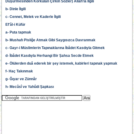
Düşürmesinden Korkulan Çirkin Sözler) Allah'la İlgili
b- Dinle İlgili
c- Cennet, Melek ve Kaderle İlgili
Ef'âl-i Küfür
a- Puta tapmak
b- Mushafı Pisliğe Atmak Gibi Saygısızca Davranmak
c- Gayr-i Müslimlerin Tapınaklarına İbâdet Kasdıyla Gitmek
d- İbâdet Kasdıyla Herhangi Bir Şahsa Secde Etmek
e- Ölülerden duâ ederek bir şey istemek, kabirleri tapınak yapmak
f- Haç Takınmak
g- Ğıyar ve Zünnâr
h- Mecûsî ve Yahûdi Şapkası