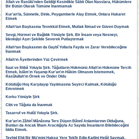
Allah ve Rasûlü'nden Geldiği Kesinlikle Sâbit Olan Nasslara, Hükümlere
Bir Bütün Olarak Tümüne İnanmamak
Kur'an'la, Sünnetle, Dinle, Peygamberle Alay Etmek, Onlara Hakaret
Etmek
Allah'tan Başkasına Tevekkül Etmek, Mutlak İtimad ve Güven Duymak
Sevgi, Hürmet ve Bağlılık Yönüyle Şirk. Bir İnsanı veya Nesneyi,
İdeolojiyi Aşırı Şekilde Severek Putlaştırmak
Allah'tan Başkasının da Gaybî Yollarla Fayda ve Zarar Verebileceğine
İnanmak
Allah'ın Âyetlerinden Yüz Çevirmek
İtaat ve İttibâ Yoluyla Şirk. Tâğutların Hükmünü Allah'ın Hükmüne Tercih
Etmek, İslâm'ın Yaşanıp Kur'an'ın Hâkim Olmasını İstememek,
Rasûlullah'ın Örnek ve Önder Oldu
Kötülüğü Hoş Karşılayıp Yayılmasına Seyirci Kalmak, Kötülüğü
Emretmek
Korku Yönüyle Şirk
Cibt ve Tâğuta da İnanmak
Tasarruf ve Hulûl Yoluyla Şirk.
Kur'an'ın Zâhirî Mânâsına Ters Düşen Bâtınî Anlamlarının Olduğuna,
Bunları da Ancak İlham Aracılığıyla Az Sayıda İnsanların Bilebileceğini
İddia Etmek.
Tevhid Ehli Bir Mü'mini Haksız Yere Tekfir Edip Katlini Helâl Saymak.