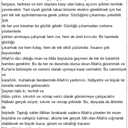
herşeye, herkese ve tüm olaylara karşı olan bakış açısını şirkten tevhide
çevirecektir. Yani siyah gözlük takan birisinin etrafını görebilmek için her
yeri tek tek aydınlatmasına gerek yoktur. Gözlüğünü çıkarması yeterlidir.
Şirk
de her yeri karartan bu gözlük gibidir. Gözlüğü çıkarmadan zorlama
yöntemlerle
şirkten arınmaya çalışmak hem zor, hem de ümit kırıcıdır. Bir hamlede
gözlüğü
çıkarmak ise hem kolay, hem de tek etkili çözümdür. İnsanın şirk
boyutundan
Allah'ın râzı olduğu iman ve ihlâs boyutuna geçmesi de tek bir kararlılık
hamlesi gerektirir. Bu da her ne durumda olursa olsun Allah'a güvenmek ve
Kur'an'a bütünüyle ve samimi olarak uymaya karar vermektir. Bu samimiyet
ve
kararlılık, muhakkak beraberinde Allah'ın yardımını, hidâyetini ve büyük bir
nimetle rahmetini getirecektir.
Şeytan tabii ki, tevhidi ve
ihlâsı çirkin, sıkıntılı ve ıstırap verici olarak göstermeye çalışacaktır.
Halbuki gerçek eziyet, sıkıntı ve ıstırap şirktedir. Bu, dünyada da âhirette
de
böyledir. Taptığı sahte ilâhları bırakarak sadece Allah'a yönelen bir insan
boşlukta ve sahipsiz kalmaz; aksine tek gerçek ilâh olan Allah'a sığınarak
olabilecek en büyük huzur, güven ve rahatlığı kazanır.