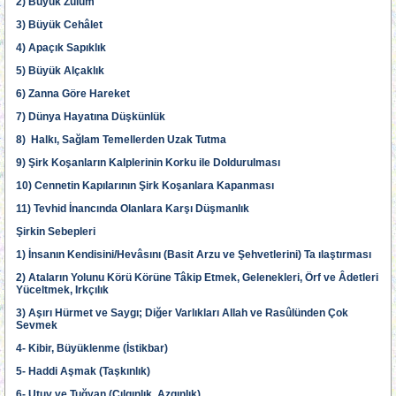
2) Büyük Zulüm
3) Büyük Cehâlet
4) Apaçık Sapıklık
5) Büyük Alçaklık
6) Zanna Göre Hareket
7) Dünya Hayatına Düşkünlük
8) Halkı, Sağlam Temellerden Uzak Tutma
9) Şirk Koşanların Kalplerinin Korku ile Doldurulması
10) Cennetin Kapılarının Şirk Koşanlara Kapanması
11) Tevhid İnancında Olanlara Karşı Düşmanlık
Şirkin Sebepleri
1) İnsanın Kendisini/Hevâsını (Basit Arzu ve Şehvetlerini) Ta ılaştırması
2) Ataların Yolunu Körü Körüne Tâkip Etmek, Gelenekleri, Örf ve Âdetleri
Yüceltmek, Irkçılık
3) Aşırı Hürmet ve Saygı; Diğer Varlıkları Allah ve Rasûlünden Çok
Sevmek
4- Kibir, Büyüklenme (İstikbar)
5- Haddi Aşmak (Taşkınlık)
6- Utuv ve Tuğyan (Çılgınlık, Azgınlık)