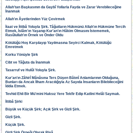
Allah'tan Başkasının da Gaybî Yollarla Fayda ve Zarar Verebileceğine
İnanmak
Allah'ın Âyetlerinden Yüz Çevirmek
İtaat ve İttibâ Yoluyla Şirk. Tâğutların Hükmünü Allah'ın Hükmüne Tercih
Etmek, İslâm'ın Yaşanıp Kur'an'ın Hâkim Olmasını İstememek,
Rasûlullah'ın Örnek ve Önder Oldu
Kötülüğü Hoş Karşılayıp Yayılmasına Seyirci Kalmak, Kötülüğü
Emretmek
Korku Yönüyle Şirk
Cibt ve Tâğuta da İnanmak
Tasarruf ve Hulûl Yoluyla Şirk.
Kur'an'ın Zâhirî Mânâsına Ters Düşen Bâtınî Anlamlarının Olduğuna,
Bunları da Ancak İlham Aracılığıyla Az Sayıda İnsanların Bilebileceğini
İddia Etmek.
Tevhid Ehli Bir Mü'mini Haksız Yere Tekfir Edip Katlini Helâl Saymak.
İttibâ Şirki
Büyük ve Küçük Şirk; Açık Şirk ve Gizli Şirk.
Gizli Şirk.
Küçük Şirk.
Gizli Şirk Örneği Olarak Riyâ.