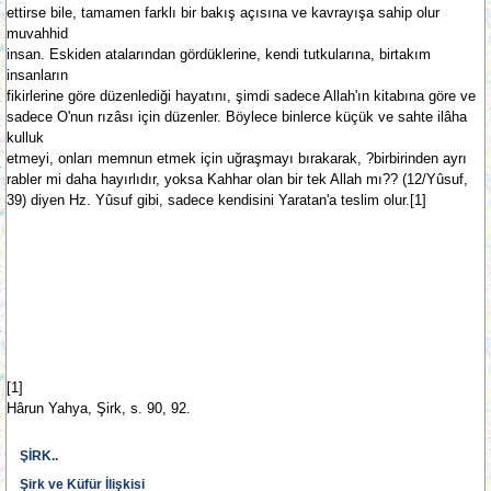
ettirse bile, tamamen farklı bir bakış açısına ve kavrayışa sahip olur
muvahhid
insan. Eskiden atalarından gördüklerine, kendi tutkularına, birtakım
insanların
fikirlerine göre düzenlediği hayatını, şimdi sadece Allah'ın kitabına göre ve
sadece O'nun rızâsı için düzenler. Böylece binlerce küçük ve sahte ilâha
kulluk
etmeyi, onları memnun etmek için uğraşmayı bırakarak, ?birbirinden ayrı
rabler mi daha hayırlıdır, yoksa Kahhar olan bir tek Allah mı?? (12/Yûsuf,
39) diyen Hz. Yûsuf gibi, sadece kendisini Yaratan'a teslim olur.[1]
[1]
Hârun Yahya, Şirk, s. 90, 92.
ŞİRK..
Şirk ve Küfür İlişkisi