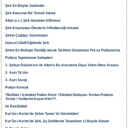
Şirk En Büyük Zulümdür
Şirk İnancının Bir Temeli Yoktur
Allah (c.c.) Şirk Günahını Affetmez
Şirk Koşmadan Ölenlerin Affedileceği Umulur
Şirkin Çağdaş Yansımaları
Güncel Câhilî Eğitimde Şirk
Şirkin En Belirgin Özelliği olarak Tarihten Günümüze Put ve Putlaştırma.
Putlara Tapınmanın Sebepleri
1- Şefaat Düşüncesi Ve Allah'a Bu Aracılarla Güya Yakın Olma Arzusu
2- Aşırı Ta'zim
3- Aşırı Sevgi
Putları Kırmak
?İbrâhim / İçimdeki Putları Devir / Elindeki Baltayla / Kırılan Putların
Yerine / Yenilerini Koyan Kim??.
Ve Rasûlullah
Kur'ân-ı Kerim'de Şirkin Tanım Ve Görüntüleri
Kur'ân-ı Kerim'de Şirk, Şu Şekillerde Tanımlanır 1) Büyük Günah