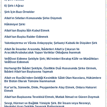
6) Şirk-i Ağraz
Şirk İçin Bazı Örnekler
Allah'ın Sıfatları Konusunda Şirke Düşmek
Hâkimiyet Şirki
Allah'tan Başka İlâh Kabul Etmek
Allah'tan Başka Rabler Edinmek
Yakınlaştırma ve Vâsıta Anlayışıyla; Şefaatçi Kabulü ile Düşülen Şirk
Allah İle İnsanlar Arasında, İbâdetleri Allah'a Çıkaran Ve
Aracılık/Arabuluculuk Yapan Varlıklar Olduğuna İnanmak
Velî/Dost Edinme Şekliyle Şirk; Mü'minleri Bırakıp Kâfir ve Münâfıkları
Velî/Dost Edinmek
Herhangi Bir İbâdet Şekliyle, Özellikle Duâ Hususunda Şirke Girmek,
İbâdeti Allah'tan Başkasına Yapmak
Allah ve Rasûlü'nden Geldiği Kesinlikle Sâbit Olan Nasslara, Hükümlere
Bir Bütün Olarak Tümüne İnanmamak
Kur'an'la, Sünnetle, Dinle, Peygamberle Alay Etmek, Onlara Hakaret
Etmek
Allah'tan Başkasına Tevekkül Etmek, Mutlak İtimad ve Güven Duymak
Sevgi, Hürmet ve Bağlılık Yönüyle Şirk. Bir İnsanı veya Nesneyi,
İdeolojiyi Aşırı Şekilde Severek Putlaştırmak