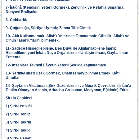
7- İstiğnâ (Kendisini Yeterli Görmek), Zenginlik ve Refahla Şımarma,
Dünyevî Endişeler
8- Cebbarlık
9- Çoğunluğa, Sürüye Uymak; Zanna Tâbi Olmak
10- Aklı Kullanmamak, Allah'ı Yeterince Tanımamak; Câhillik, Allah'ı ve
O'nun Tasarruflarını bilmemek.
11- Sadece Hissedilebilene, Beş Duyu ile Algılanılabilene İnanıp,
Hissedilemeyeni İnkâr, Duyu Organlarının İlâhlaştırılması, Gayba İman
Etmeme.
12- İnsanlara Tevhidî Dâvetin Yeterli Şekilde Yapılmaması
13- Yarını/Âhireti Uzak Görmek, Önemsemeyip İhmal Etmek, Bâtıl
Umutlar
14- Şeytanın Aldatması, Şirk Düzenlerinin ve Müşrik Çevrelerin (İslâm'a
Teslim Olmayan Ailenin, Arkadaş Grubunun, Medyanın, Eğitimin) Etkisi.
Şirkin Çeşitleri
1) Şirk-i İstiklâl
2) Şirk-i Teb'iz
3) Şirk-i Takrib
4) Şirk-i Taklid
5) Şirk-i Esbab