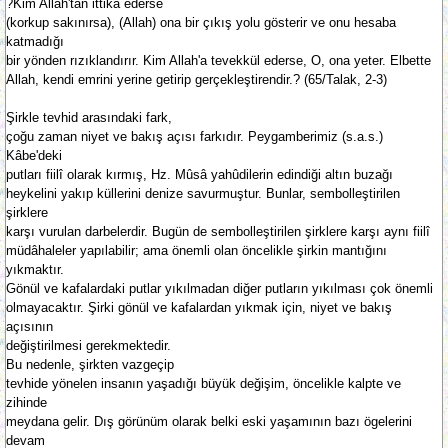
?Kim Allah'tan ittika ederse
(korkup sakınırsa), (Allah) ona bir çıkış yolu gösterir ve onu hesaba
katmadığı
bir yönden rızıklandırır. Kim Allah'a tevekkül ederse, O, ona yeter. Elbette
Allah, kendi emrini yerine getirip gerçekleştirendir.? (65/Talak, 2-3)
Şirkle tevhid arasındaki fark,
çoğu zaman niyet ve bakış açısı farkıdır. Peygamberimiz (s.a.s.)
Kâbe'deki
putları fiilî olarak kırmış, Hz. Mûsâ yahûdilerin edindiği altın buzağı
heykelini yakıp küllerini denize savurmuştur. Bunlar, sembolleştirilen
şirklere
karşı vurulan darbelerdir. Bugün de sembolleştirilen şirklere karşı aynı fiilî
müdâhaleler yapılabilir; ama önemli olan öncelikle şirkin mantığını
yıkmaktır.
Gönül ve kafalardaki putlar yıkılmadan diğer putların yıkılması çok önemli
olmayacaktır. Şirki gönül ve kafalardan yıkmak için, niyet ve bakış
açısının
değiştirilmesi gerekmektedir.
Bu nedenle, şirkten vazgeçip
tevhide yönelen insanın yaşadığı büyük değişim, öncelikle kalpte ve
zihinde
meydana gelir. Dış görünüm olarak belki eski yaşamının bazı ögelerini
devam