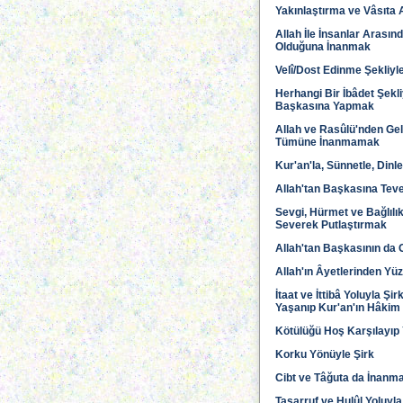
Yakınlaştırma ve Vâsıta A
Allah İle İnsanlar Arasın
Olduğuna İnanmak
Velî/Dost Edinme Şekliyle
Herhangi Bir İbâdet Şekli
Başkasına Yapmak
Allah ve Rasûlü'nden Gel
Tümüne İnanmamak
Kur'an'la, Sünnetle, Din
Allah'tan Başkasına Tev
Sevgi, Hürmet ve Bağlılık
Severek Putlaştırmak
Allah'tan Başkasının da 
Allah'ın Âyetlerinden Yü
İtaat ve İttibâ Yoluyla Ş
Yaşanıp Kur'an'ın Hâkim
Kötülüğü Hoş Karşılayıp
Korku Yönüyle Şirk
Cibt ve Tâğuta da İnanm
Tasarruf ve Hulûl Yoluyla