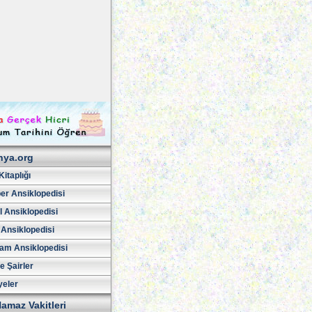
hya.org
Kitaplığı
er Ansiklopedisi
l Ansiklopedisi
 Ansiklopedisi
am Ansiklopedisi
ve Şairler
yeler
amaz Vakitleri