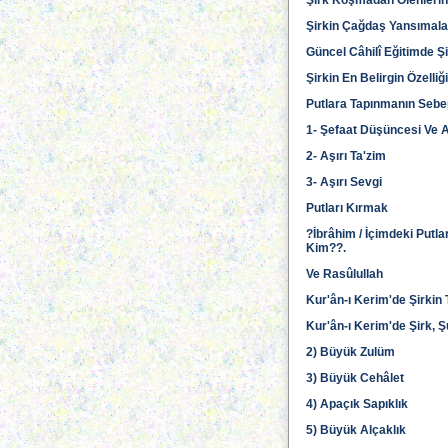
Şirk Koşmadan Ölenlerin
Şirkin Çağdaş Yansımala
Güncel Câhilî Eğitimde Ş
Şirkin En Belirgin Özelli
Putlara Tapınmanın Sebe
1- Şefaat Düşüncesi Ve A
2- Aşırı Ta'zim
3- Aşırı Sevgi
Putları Kırmak
?İbrâhim / İçimdeki Putlar
Kim??.
Ve Rasûlullah
Kur'ân-ı Kerim'de Şirkin
Kur'ân-ı Kerim'de Şirk, 
2) Büyük Zulüm
3) Büyük Cehâlet
4) Apaçık Sapıklık
5) Büyük Alçaklık