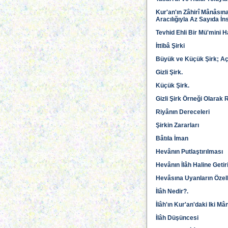
Kur'an'ın Zâhirî Mânâsın
Aracılığıyla Az Sayıda İn
Tevhid Ehli Bir Mü'mini H
İttibâ Şirki
Büyük ve Küçük Şirk; Açık
Gizli Şirk.
Küçük Şirk.
Gizli Şirk Örneği Olarak 
Riyânın Dereceleri
Şirkin Zararları
Bâtıla İman
Hevânın Putlaştırılması
Hevânın İlâh Haline Getir
Hevâsına Uyanların Özell
İlâh Nedir?.
İlâh'ın Kur'an'daki Iki Mâ
İlâh Düşüncesi