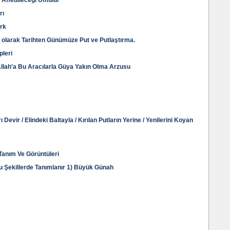
 Affedileceği Umulur
rı
irk
ği olarak Tarihten Günümüze Put ve Putlaştırma.
pleri
llah'a Bu Aracılarla Güya Yakın Olma Arzusu
ı Devir / Elindeki Baltayla / Kırılan Putların Yerine / Yenilerini Koyan
 Tanım Ve Görüntüleri
Şu Şekillerde Tanımlanır 1) Büyük Günah