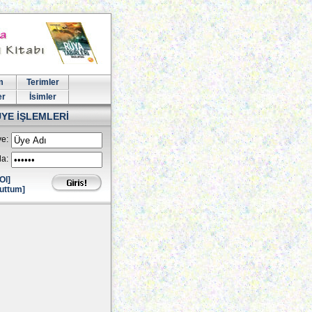
m
Terimler
er
İsimler
ÜYE İŞLEMLERİ
e:
la:
Ol]
uttum]