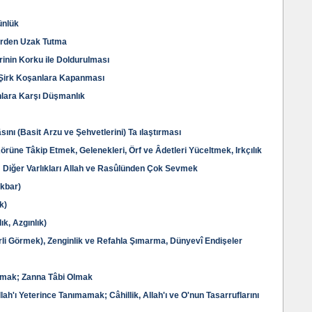
ünlük
erden Uzak Tutma
rinin Korku ile Doldurulması
n Şirk Koşanlara Kapanması
nlara Karşı Düşmanlık
sını (Basit Arzu ve Şehvetlerini) Ta ılaştırması
örüne Tâkip Etmek, Gelenekleri, Örf ve Âdetleri Yüceltmek, Irkçılık
; Diğer Varlıkları Allah ve Rasûlünden Çok Sevmek
ikbar)
k)
ık, Azgınlık)
terli Görmek), Zenginlik ve Refahla Şımarma, Dünyevî Endişeler
ymak; Zanna Tâbi Olmak
ah'ı Yeterince Tanımamak; Câhillik, Allah'ı ve O'nun Tasarruflarını