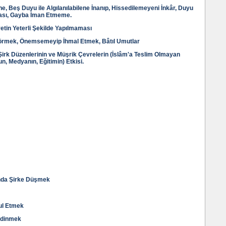
e, Beş Duyu ile Algılanılabilene İnanıp, Hissedilemeyeni İnkâr, Duyu
lması, Gayba İman Etmeme.
vetin Yeterli Şekilde Yapılmaması
 Görmek, Önemsemeyip İhmal Etmek, Bâtıl Umutlar
Şirk Düzenlerinin ve Müşrik Çevrelerin (İslâm'a Teslim Olmayan
n, Medyanın, Eğitimin) Etkisi.
unda Şirke Düşmek
ul Etmek
Edinmek