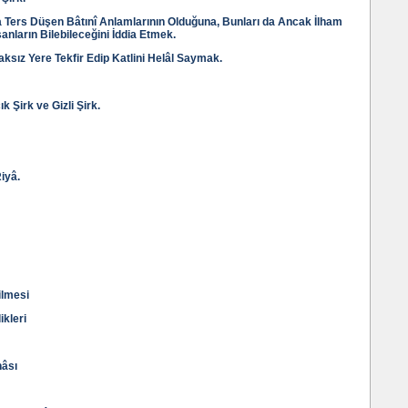
a Ters Düşen Bâtınî Anlamlarının Olduğuna, Bunları da Ancak İlham
sanların Bilebileceğini İddia Etmek.
aksız Yere Tekfir Edip Katlini Helâl Saymak.
 Şirk ve Gizli Şirk.
Riyâ.
ilmesi
ikleri
nâsı