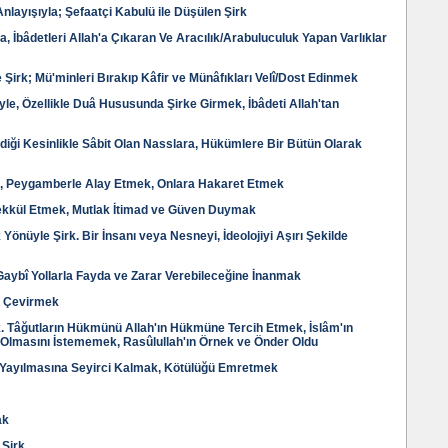
nlayışıyla; Şefaatçi Kabulü ile Düşülen Şirk
da, İbâdetleri Allah'a Çıkaran Ve Aracılık/Arabuluculuk Yapan Varlıklar
 Şirk; Mü'minleri Bırakıp Kâfir ve Münâfıkları Velî/Dost Edinmek
yle, Özellikle Duâ Hususunda Şirke Girmek, İbâdeti Allah'tan
diği Kesinlikle Sâbit Olan Nasslara, Hükümlere Bir Bütün Olarak
le, Peygamberle Alay Etmek, Onlara Hakaret Etmek
ekkül Etmek, Mutlak İtimad ve Güven Duymak
 Yönüyle Şirk. Bir İnsanı veya Nesneyi, İdeolojiyi Aşırı Şekilde
Gaybî Yollarla Fayda ve Zarar Verebileceğine İnanmak
z Çevirmek
irk. Tâğutların Hükmünü Allah'ın Hükmüne Tercih Etmek, İslâm'ın
 Olmasını İstememek, Rasûlullah'ın Örnek ve Önder Oldu
 Yayılmasına Seyirci Kalmak, Kötülüğü Emretmek
ak
 Şirk.