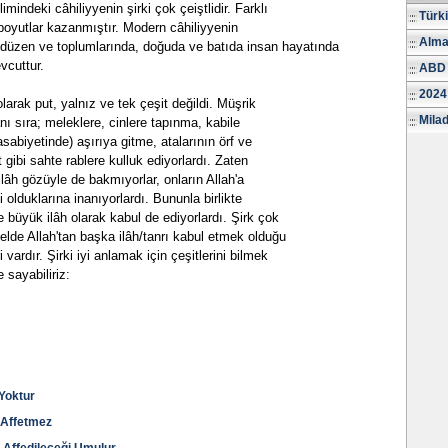
mindeki câhiliyyenin şirki çok çeiştlidir. Farklı
Türk
 boyutlar kazanmıştır. Modern câhiliyyenin
Alma
düzen ve toplumlarında, doğuda ve batıda insan hayatında
vcuttur.
ABD 
2024
olarak put, yalnız ve tek çeşit değildi. Müşrik
Milad
anı sıra; meleklere, cinlere tapınma, kabile
asabiyetinde) aşırıya gitme, atalarının örf ve
t gibi sahte rablere kulluk ediyorlardı. Zaten
r ilâh gözüyle de bakmıyorlar, onların Allah'a
i olduklarına inanıyorlardı. Bununla birlikte
ve büyük ilâh olarak kabul de ediyorlardı. Şirk çok
emelde Allah'tan başka ilâh/tanrı kabul etmek olduğu
i vardır. Şirki iyi anlamak için çeşitlerini bilmek
e sayabiliriz:
 Yoktur
ı Affetmez