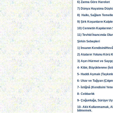
6) Zanna Göre Hareket
7) Dünya Hayatına Düşk
8) Halkı, Sağlam Temell
9) Şirk Koşanların Kalple
10) Cennetin Kapılarını
11) Tevhid İnancında Ola
Şirkin Sebepleri
1) İnsanın Kendisini/Hevâ
2) Ataların Yolunu Körü K
3) Aşırı Hürmet ve Saygı
4- Kibir, Büyüklenme (İst
5- Haddi Aşmak (Taşkınlı
6- Utuv ve Tuğyan (Çılgınl
7- İstiğnâ (Kendisini Ye
8- Cebbarlık
9- Çoğunluğa, Sürüye U
10- Aklı Kullanmamak, All
bilmemek.