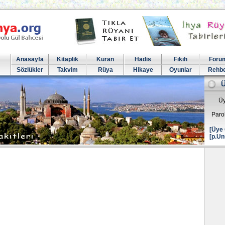
Anasayfa
Kitaplik
Kuran
Hadis
Fıkıh
Foru
Sözlükler
Takvim
Rüya
Hikaye
Oyunlar
Rehb
Üy
Paro
[Üye 
[p.Un