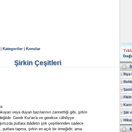
|
Kategoriler
|
Konular
Şirkin Çeşitleri
İ
İhya 
Rehb
Şami
Fikih
Kavr
ra
kuyan veya duyan bazılarının zannettiği gibi, şirkin
Şiir 
değildir. Gerek Kur'an'a ve gerekse câhiliyye
Hika
ğımızda putlara ibâdetin şirk çeşitlerinden sadece
, putlara tapma, şirkin en açık bir örneğidir; ama
N