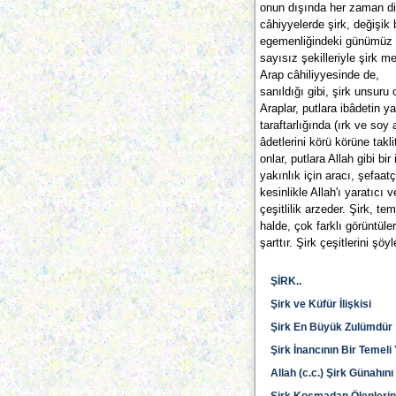
onun dışında her zaman dili
câhiyyelerde şirk, değişik
egemenliğindeki günümüz 
sayısız şekilleriyle şirk me
Arap câhiliyyesinde de,
sanıldığı gibi, şirk unsuru 
Araplar, putlara ibâdetin y
taraftarlığında (ırk ve soy 
âdetlerini körü körüne takli
onlar, putlara Allah gibi bi
yakınlık için aracı, şefaatç
kesinlikle Allah'ı yaratıcı 
çeşitlilik arzeder. Şirk, t
halde, çok farklı görüntüler
şarttır. Şirk çeşitlerini şöyl
ŞİRK..
Şirk ve Küfür İlişkisi
Şirk En Büyük Zulümdür
Şirk İnancının Bir Temeli
Allah (c.c.) Şirk Günahın