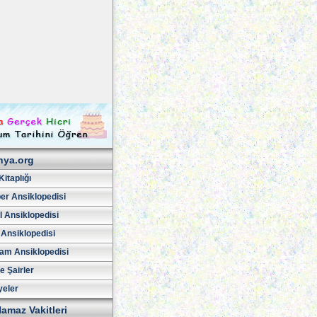
hya.org
Kitaplığı
er Ansiklopedisi
l Ansiklopedisi
 Ansiklopedisi
am Ansiklopedisi
ve Şairler
yeler
amaz Vakitleri