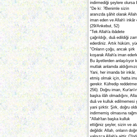
indirmediği şeylere olursa b
"De ki: ?Benimle sizin
aranızda şâhit olarak Allah
iman eden ve Allah'ı inkâr 
(29/Ankebut, 52)
"Tek Allah'a ibâdete
çağrıldığı, duâ edildiği z
ederdiniz. Artık hüküm, yüc
"Onların çoğu, ancak şirk
koşarak Allah'a iman ederl
Bu âyetlerden anlaşılıyor k
mutlak anlamda aldığımızda
Yani, her imanda bir inkâr,
etmiş olmak için, hatta im
gerekir. Küfredip reddetme
256). Doğru iman, Kur'an'ın
başka ilâh olmadığını, Alla
duâ ve kulluk edilmemesi ge
yani şirktir. Şirk, doğru ol
indirmemiş olmasına rağmen
"Allah'tan başka kulluk
ettiğiniz şeyler, sizin ve 
değildir. Allah, onların do
yalnızca Allah'a aittir. O'