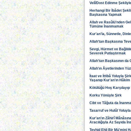
Velî/Dost Edinme Şekliyle
Herhangi Bir İbâdet Şekli
Başkasına Yapmak
Allah ve Rasûlü'nden Gel
Tümüne İnanmamak
Kur'an'la, Sünnetle, Din
Allah'tan Başkasına Tev
Sevgi, Hürmet ve Bağlılık
Severek Putlaştırmak
Allah'tan Başkasının da 
Allah'ın Âyetlerinden Yü
İtaat ve İttibâ Yoluyla Ş
Yaşanıp Kur'an'ın Hâkim
Kötülüğü Hoş Karşılayıp
Korku Yönüyle Şirk
Cibt ve Tâğuta da İnanm
Tasarruf ve Hulûl Yoluyla
Kur'an'ın Zâhirî Mânâsın
Aracılığıyla Az Sayıda İn
Tevhid Ehli Bir Mü'mini H