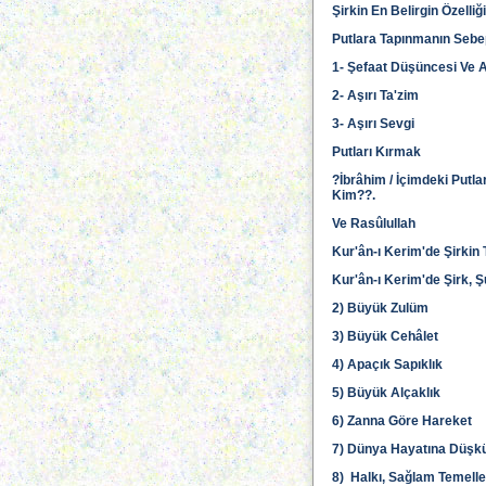
Şirkin En Belirgin Özelli
Putlara Tapınmanın Sebe
1- Şefaat Düşüncesi Ve A
2- Aşırı Ta'zim
3- Aşırı Sevgi
Putları Kırmak
?İbrâhim / İçimdeki Putlar
Kim??.
Ve Rasûlullah
Kur'ân-ı Kerim'de Şirkin
Kur'ân-ı Kerim'de Şirk, 
2) Büyük Zulüm
3) Büyük Cehâlet
4) Apaçık Sapıklık
5) Büyük Alçaklık
6) Zanna Göre Hareket
7) Dünya Hayatına Düşk
8) Halkı, Sağlam Temell