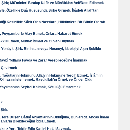
 Şirk; Mü'minleri Bırakıp Kâfir ve Münâfıkları Velî/Dost Edinmek
yle, Özellikle Duâ Hususunda Şirke Girmek, İbâdeti Allah'tan
diği Kesinlikle Sâbit Olan Nasslara, Hükümlere Bir Bütün Olarak
le, Peygamberle Alay Etmek, Onlara Hakaret Etmek
ekkül Etmek, Mutlak İtimad ve Güven Duymak
 Yönüyle Şirk. Bir İnsanı veya Nesneyi, İdeolojiyi Aşırı Şekilde
Gaybî Yollarla Fayda ve Zarar Verebileceğine İnanmak
z Çevirmek
irk. Tâğutların Hükmünü Allah'ın Hükmüne Tercih Etmek, İslâm'ın
 Olmasını İstememek, Rasûlullah'ın Örnek ve Önder Oldu
 Yayılmasına Seyirci Kalmak, Kötülüğü Emretmek
ak
 Şirk.
a Ters Düşen Bâtınî Anlamlarının Olduğuna, Bunları da Ancak İlham
sanların Bilebileceğini İddia Etmek.
aksız Yere Tekfir Edip Katlini Helâl Saymak.