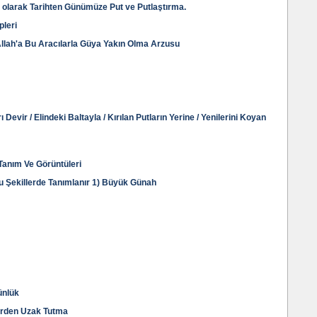
ği olarak Tarihten Günümüze Put ve Putlaştırma.
pleri
llah'a Bu Aracılarla Güya Yakın Olma Arzusu
ı Devir / Elindeki Baltayla / Kırılan Putların Yerine / Yenilerini Koyan
 Tanım Ve Görüntüleri
Şu Şekillerde Tanımlanır 1) Büyük Günah
ünlük
erden Uzak Tutma