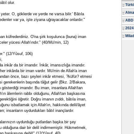
âtıl olur.
Türk
Alma
 yeter. O, göklerde ve yerde ne varsa bilir.' Bâtıla
edenler var ya, işte ziyana uğrayacaklar onlardır."
ABD 
2024
Milad
aman küfrederdiniz. O'na şirk koşulunca (buna) iman
eler yücesi Allah'ındır." (40/Mü'min, 12)
er." (12/Yûsuf, 106)
i,
 inkâr da bir imandır. İnkâr, imansızlığa imandır.
 her inkârda bir iman vardır. Mü'min de Allah'a iman
andan önce, bazı şeyleri inkâr etmesi, ?küfür? etmesi
si gerekenlerin başında tâğut gelir (Bkz. 2/Bakara,
 gösterdiği imandır. Bu iman, insanlara Allah'tan
h'ın âlemlerin rabbı olduğunu, Allah'tan başkasına
rektiğini öğretir. Doğru imanın zıddı, bâtıla iman,
duğunu isbatlamak için Allah'ın, hakkında delil/âyet
; insanların uydurdukları bâtıl inançlardır.
atalarınızın uydurduğu putlardan başka bir şey
ğru olduğuna dair bir delil indirmemiştir. Hükmetmek,
ndan başkasına değil!" (12/Yûsuf, 40)