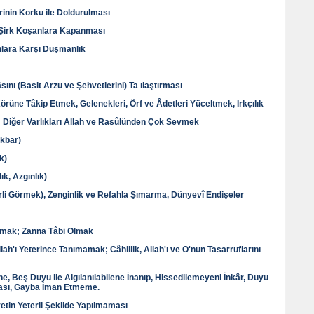
rinin Korku ile Doldurulması
n Şirk Koşanlara Kapanması
nlara Karşı Düşmanlık
sını (Basit Arzu ve Şehvetlerini) Ta ılaştırması
örüne Tâkip Etmek, Gelenekleri, Örf ve Âdetleri Yüceltmek, Irkçılık
; Diğer Varlıkları Allah ve Rasûlünden Çok Sevmek
ikbar)
k)
ık, Azgınlık)
terli Görmek), Zenginlik ve Refahla Şımarma, Dünyevî Endişeler
ymak; Zanna Tâbi Olmak
ah'ı Yeterince Tanımamak; Câhillik, Allah'ı ve O'nun Tasarruflarını
e, Beş Duyu ile Algılanılabilene İnanıp, Hissedilemeyeni İnkâr, Duyu
lması, Gayba İman Etmeme.
vetin Yeterli Şekilde Yapılmaması