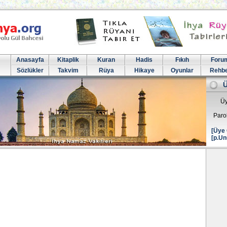
Anasayfa
Kitaplik
Kuran
Hadis
Fıkıh
Foru
Sözlükler
Takvim
Rüya
Hikaye
Oyunlar
Rehb
Üy
Paro
[Üye 
[p.Un