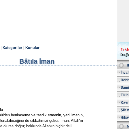
|
Kategoriler
|
Konular
Bâtıla İman
İ
İhya 
Rehb
Şami
Fikih
Kavr
lu
Şiir 
önülden benimseme ve tasdik etmenin, yani imanın,
Hika
unabileceğine de dikkatimizi çeker. İman, Allah'ın
e olursa doğru; hakkında Allah'ın hiçbir delil
N