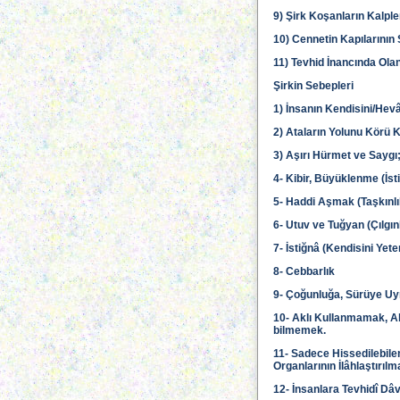
9) Şirk Koşanların Kalple
10) Cennetin Kapılarını
11) Tevhid İnancında Ola
Şirkin Sebepleri
1) İnsanın Kendisini/Hevâ
2) Ataların Yolunu Körü K
3) Aşırı Hürmet ve Saygı
4- Kibir, Büyüklenme (İst
5- Haddi Aşmak (Taşkınlı
6- Utuv ve Tuğyan (Çılgınl
7- İstiğnâ (Kendisini Ye
8- Cebbarlık
9- Çoğunluğa, Sürüye U
10- Aklı Kullanmamak, All
bilmemek.
11- Sadece Hissedilebilen
Organlarının İlâhlaştırı
12- İnsanlara Tevhidî Dâ