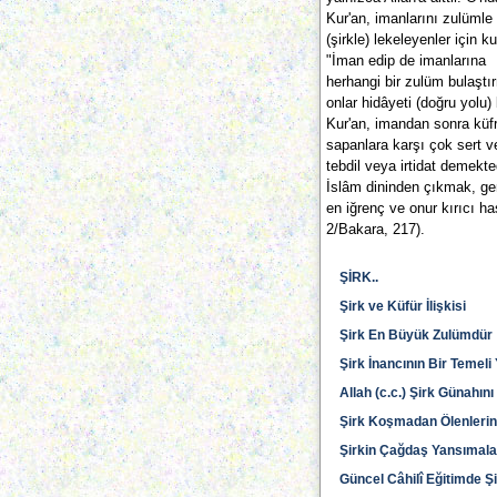
Kur'an, imanlarını zulümle
(şirkle) lekeleyenler için k
"İman edip de imanlarına
herhangi bir zulüm bulaştı
onlar hidâyeti (doğru yolu) 
Kur'an, imandan sonra küf
sapanlara karşı çok sert ve
tebdil veya irtidat demekted
İslâm dininden çıkmak, ger
en iğrenç ve onur kırıcı has
2/Bakara, 217).
ŞİRK..
Şirk ve Küfür İlişkisi
Şirk En Büyük Zulümdür
Şirk İnancının Bir Temeli
Allah (c.c.) Şirk Günahın
Şirk Koşmadan Ölenlerin
Şirkin Çağdaş Yansımala
Güncel Câhilî Eğitimde Ş