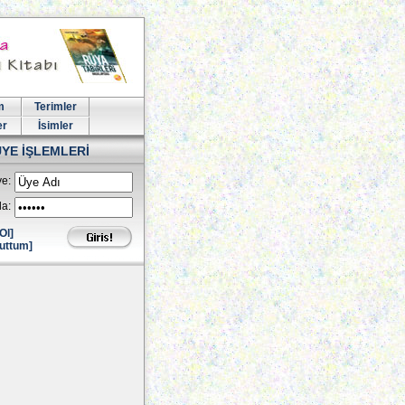
m
Terimler
er
İsimler
ÜYE İŞLEMLERİ
e:
la:
Ol]
uttum]