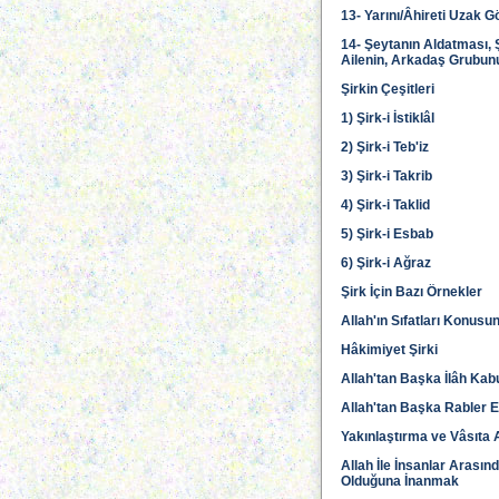
13- Yarını/Âhireti Uzak
14- Şeytanın Aldatması, 
Ailenin, Arkadaş Grubunu
Şirkin Çeşitleri
1) Şirk-i İstiklâl
2) Şirk-i Teb'iz
3) Şirk-i Takrib
4) Şirk-i Taklid
5) Şirk-i Esbab
6) Şirk-i Ağraz
Şirk İçin Bazı Örnekler
Allah'ın Sıfatları Konus
Hâkimiyet Şirki
Allah'tan Başka İlâh Kab
Allah'tan Başka Rabler 
Yakınlaştırma ve Vâsıta A
Allah İle İnsanlar Arasın
Olduğuna İnanmak