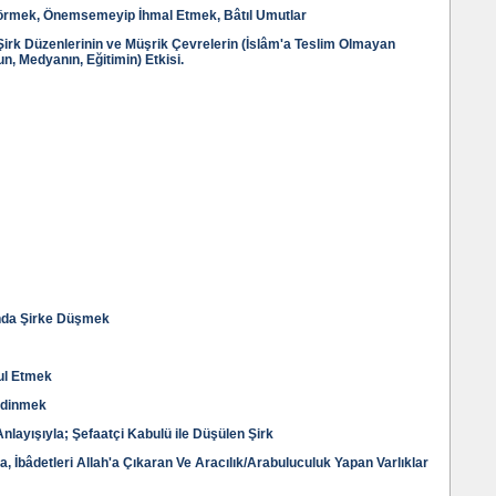
 Görmek, Önemsemeyip İhmal Etmek, Bâtıl Umutlar
Şirk Düzenlerinin ve Müşrik Çevrelerin (İslâm'a Teslim Olmayan
n, Medyanın, Eğitimin) Etkisi.
unda Şirke Düşmek
ul Etmek
Edinmek
nlayışıyla; Şefaatçi Kabulü ile Düşülen Şirk
da, İbâdetleri Allah'a Çıkaran Ve Aracılık/Arabuluculuk Yapan Varlıklar