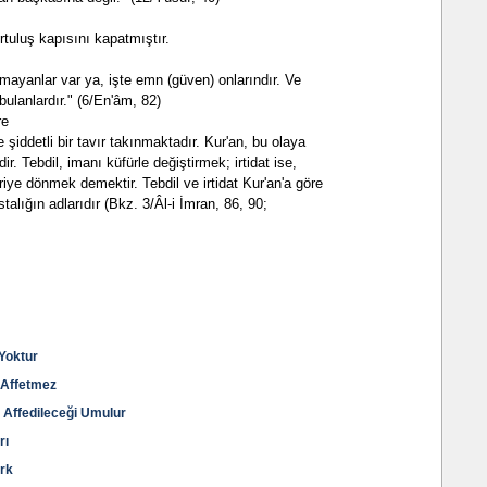
urtuluş kapısını kapatmıştır.
rmayanlar var ya, işte emn (güven) onlarındır. Ve
bulanlardır." (6/En'âm, 82)
re
 şiddetli bir tavır takınmaktadır. Kur'an, bu olaya
ir. Tebdil, imanı küfürle değiştirmek; irtidat ise,
iye dönmek demektir. Tebdil ve irtidat Kur'an'a göre
talığın adlarıdır (Bkz. 3/Âl-i İmran, 86, 90;
 Yoktur
ı Affetmez
 Affedileceği Umulur
rı
irk