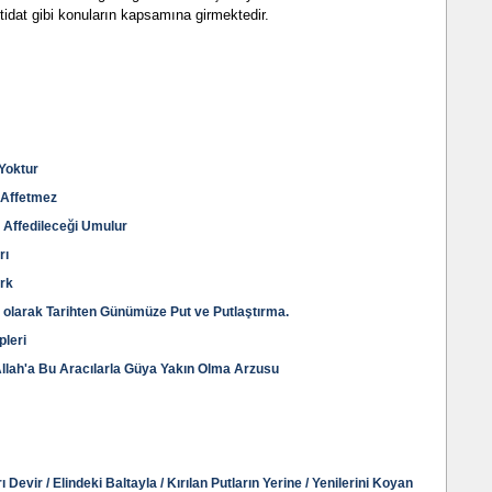
 irtidat gibi konuların kapsamına girmektedir.
 Yoktur
ı Affetmez
 Affedileceği Umulur
rı
irk
ği olarak Tarihten Günümüze Put ve Putlaştırma.
pleri
llah'a Bu Aracılarla Güya Yakın Olma Arzusu
ı Devir / Elindeki Baltayla / Kırılan Putların Yerine / Yenilerini Koyan