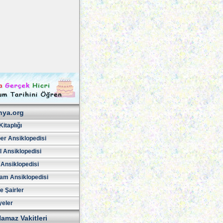
hya.org
Kitaplığı
er Ansiklopedisi
l Ansiklopedisi
 Ansiklopedisi
am Ansiklopedisi
ve Şairler
yeler
amaz Vakitleri