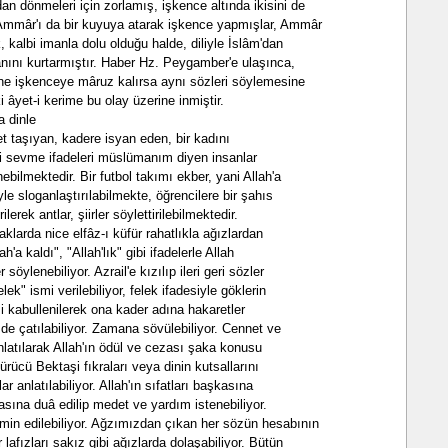
n dönmeleri için zorlamış, işkence altında ikisini de
u Ammâr'ı da bir kuyuya atarak işkence yapmışlar, Ammâr
albi imanla dolu olduğu halde, diliyle İslâm'dan
ını kurtarmıştır. Haber Hz. Peygamber'e ulaşınca,
ne işkenceye mâruz kalırsa aynı sözleri söylemesine
i âyet-i kerime bu olay üzerine inmiştir.
 dinle
ret taşıyan, kadere isyan eden, bir kadını
gibi sevme ifadeleri müslümanım diyen insanlar
nebilmektedir. Bir futbol takımı ekber, yani Allah'a
yle sloganlaştırılabilmekte, öğrencilere bir şahıs
ilerek antlar, şiirler söylettirilebilmektedir.
larda nice elfâz-ı küfür rahatlıkla ağızlardan
h'a kaldı", "Allah'lık" gibi ifadelerle Allah
söylenebiliyor. Azrail'e kızılıp ileri geri sözler
lek" ismi verilebiliyor, felek ifadesiyle göklerin
i kabullenilerek ona kader adına hakaretler
 de çatılabiliyor. Zamana sövülebiliyor. Cennet ve
anlatılarak Allah'ın ödül ve cezası şaka konusu
şürücü Bektaşi fıkraları veya dinin kutsallarını
anlatılabiliyor. Allah'ın sıfatları başkasına
şkasına duâ edilip medet ve yardım istenebiliyor.
min edilebiliyor. Ağzımızdan çıkan her sözün hesabının
 lafızları sakız gibi ağızlarda dolaşabiliyor. Bütün