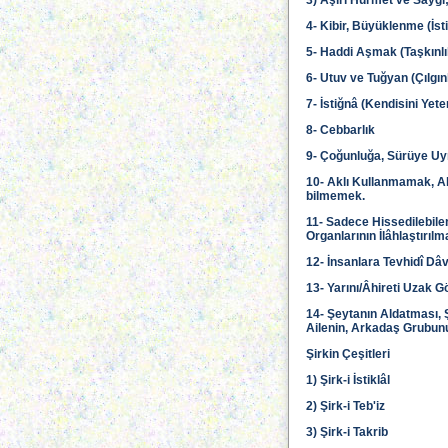
3) Aşırı Hürmet ve Saygı
4- Kibir, Büyüklenme (İst
5- Haddi Aşmak (Taşkınlı
6- Utuv ve Tuğyan (Çılgınl
7- İstiğnâ (Kendisini Ye
8- Cebbarlık
9- Çoğunluğa, Sürüye U
10- Aklı Kullanmamak, All
bilmemek.
11- Sadece Hissedilebilen
Organlarının İlâhlaştırı
12- İnsanlara Tevhidî Dâ
13- Yarını/Âhireti Uzak
14- Şeytanın Aldatması, 
Ailenin, Arkadaş Grubunu
Şirkin Çeşitleri
1) Şirk-i İstiklâl
2) Şirk-i Teb'iz
3) Şirk-i Takrib