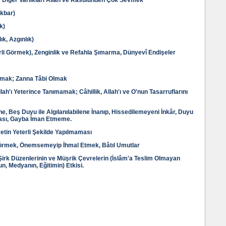
; Diğer Varlıkları Allah ve Rasûlünden Çok Sevmek
ikbar)
k)
ık, Azgınlık)
terli Görmek), Zenginlik ve Refahla Şımarma, Dünyevî Endişeler
ymak; Zanna Tâbi Olmak
ah'ı Yeterince Tanımamak; Câhillik, Allah'ı ve O'nun Tasarruflarını
e, Beş Duyu ile Algılanılabilene İnanıp, Hissedilemeyeni İnkâr, Duyu
lması, Gayba İman Etmeme.
vetin Yeterli Şekilde Yapılmaması
 Görmek, Önemsemeyip İhmal Etmek, Bâtıl Umutlar
Şirk Düzenlerinin ve Müşrik Çevrelerin (İslâm'a Teslim Olmayan
n, Medyanın, Eğitimin) Etkisi.