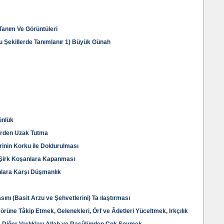
 Tanım Ve Görüntüleri
Şu Şekillerde Tanımlanır 1) Büyük Günah
ünlük
erden Uzak Tutma
rinin Korku ile Doldurulması
n Şirk Koşanlara Kapanması
nlara Karşı Düşmanlık
sını (Basit Arzu ve Şehvetlerini) Ta ılaştırması
örüne Tâkip Etmek, Gelenekleri, Örf ve Âdetleri Yüceltmek, Irkçılık