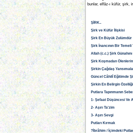
bunlar, elfâz-ı küfür, şirk,
ŞİRK..
Şirk ve Küfür İlişkisi
Şirk En Büyük Zulümdür
Şirk İnancının Bir Temeli
Allah (c.c.) Şirk Günahın
Şirk Koşmadan Ölenlerin
Şirkin Çağdaş Yansımala
Güncel Câhilî Eğitimde Ş
Şirkin En Belirgin Özelli
Putlara Tapınmanın Sebe
1- Şefaat Düşüncesi Ve A
2- Aşırı Ta'zim
3- Aşırı Sevgi
Putları Kırmak
?İbrâhim / İçimdeki Putlar