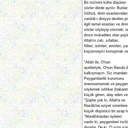
Bir mü'mini küfre düşüren
sözler dörde ayrılır. Bunlar:
İstihzâ, dinin esaslarından
zarûrât-ı diniyye denilen p
ilgili temel esasları ve di
sözler söyleyip sövmek; is
dince mukaddes olan şeyl
Allah'ın zatı, sıfatları,
fiilleri, isimleri, emirleri
küçümseyici konuşmak ve Al
"Allah ile, O'nun
ayetleriyle, O'nun Rasulü 
kalkışmayın. Siz imandan 
Peygamberlik kurumunu
önemsememek ve peygamber
söylemek istihkar (hakare
küçük gören, alay eden ve
"Şüphe yok ki, Allah'a ve
Rasûlü'ne eziyet verenlere
küçük düşürücü bir azap ha
"Münâfıklardan öyleleri
vardır ki, peygamberi inciti
diyorlar. De ki, 'O sizin içi