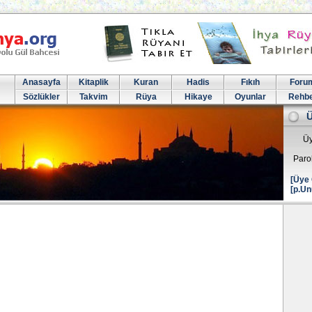
Anasayfa
Kitaplik
Kuran
Hadis
Fıkıh
Foru
Sözlükler
Takvim
Rüya
Hikaye
Oyunlar
Rehb
Üy
Paro
[Üye 
[p.Un