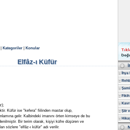
|
Kategoriler
|
Konular
Elfâz-ı Küfür
İ
İhya 
Rehb
Şami
Fikih
Kavr
z);
ir. Küfür ise "kefera" fiilinden mastar olup,
Şiir 
anlamına gelir. Kalbindeki imanını örten kimseye de bu
Hika
nilmiştir. Bir terim olarak, kişiyi küfre düşüren ve
 sözlere "elfâz-ı küfür" adı verilir.
N