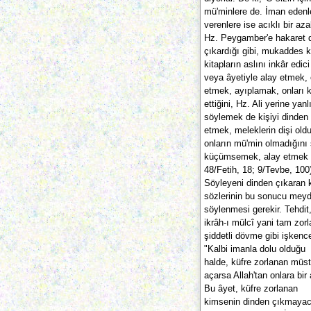
mü'minlere de. İman edenler
verenlere ise acıklı bir aza
Hz. Peygamber'e hakaret 
çıkardığı gibi, mukaddes 
kitapların aslını inkâr edic
veya âyetiyle alay etmek,
etmek, ayıplamak, onları k
ettiğini, Hz. Ali yerine ya
söylemek de kişiyi dinden ç
etmek, meleklerin dişi old
onların mü'min olmadığını 
küçümsemek, alay etmek ve
48/Fetih, 18; 9/Tevbe, 100
Söyleyeni dinden çıkaran 
sözlerinin bu sonucu meydan
söylenmesi gerekir. Tehdit
ikrâh-ı mülcî yani tam zo
şiddetli dövme gibi işkence
"Kalbi imanla dolu olduğu
halde, küfre zorlanan müst
açarsa Allah'tan onlara bir
Bu âyet, küfre zorlanan
kimsenin dinden çıkmayacağ