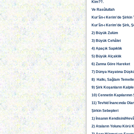
Kim??.
Ve Rasûlullah
Kur'ân-ı Kerim'de Şirkin
Kur'ân-ı Kerim'de Şirk, 
2) Büyük Zulüm
3) Büyük Cehâlet
4) Apaçık Sapıklık
5) Büyük Alçaklık
6) Zanna Göre Hareket
7) Dünya Hayatına Düşk
8) Halkı, Sağlam Temell
9) Şirk Koşanların Kalple
10) Cennetin Kapılarını
11) Tevhid İnancında Ola
Şirkin Sebepleri
1) İnsanın Kendisini/Hevâ
2) Ataların Yolunu Körü K