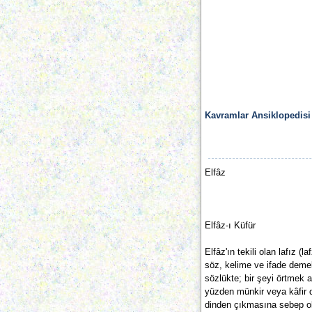
Kavramlar Ansiklopedisi
Elfâz
Elfâz-ı Küfür
Elfâz'ın tekili olan lafız (laf
söz, kelime ve ifade demekt
sözlükte; bir şeyi örtmek 
yüzden münkir veya kâfir de
dinden çıkmasına sebep olan