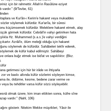
iniz için bir rahmettir. Allah'ın Rasûlüne eziyet
b vardır." (9/Tevbe, 61)
dinden
kitaplara ve Kur'ân-ı Kerim'e hakaret veya mukaddes
i sözler söylemek küfürdür. Kur'an'la, bir sûresi
 onu küçümsemek küfürdür. Meleklere hakaret etmek, alay
üçük görmek küfürdür. Cebrâil'in vahyi getirirken hata
nlışlıkla Hz. Muhammed (s.a.s.)'e vahyi verdiğini
ıkartır. Azrâil'e, ölüm meleği olduğu için hakaret
uğunu söylemek de küfürdür. Sahâbeleri tekfir ederek,
söylemek de küfür kabul edilmiştir. Sahâbeyi
 onlara buğz etmek ise bid'at ve sapıklıktır. (Bkz.
).
küfür
a getirmesi için hür bir irâde ve ihtiyarla
, zor ve baskı altında küfür sözlerini söyleyen kimse,
rlama ile, öldürme, kesme, bedene zarar verme ve
 veya bu tehditler varsa küfür sözü söyleyebilir.
esnâ olmak üzere, kim iman ettikten sonra, küfre sîne
 azap vardır." (Nahl, 106)
ını gösterir. Nitekim Mekke müşrikleri, Yâsir ile