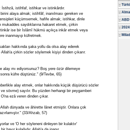
Türk
 İstihzâ, istihfaf, istihkar ve istinkârdır.
Alma
 birini alaya almak; istihfâf, inanılması gereken ve
rensipleri küçümsemek, hafife almak; istihkar, dinle
ABD 
nin mukaddes saydıklarına hakaret etmek, çirkin
2024
tinkâr ise bir İslâmî hükmü açıkça inkâr etmek veya
Milad
ere inanmayıp küfretmek.
, yasakları hakkında şaka yollu da olsa alay ederek
lah'a çirkin sözler söylemek kişiyi dinden çıkarır.
ile alay mı ediyorsunuz? Boş yere özür dilemeye
sonra küfre düştünüz." (9/Tevbe, 65)
likle alay etmek, onlar hakkında küçük düşürücü sözler
t ve sövme) sayılır. Bu yüzden herhangi bir peygamberi
 O'na ezâ veren dinden çıkar.
 Allah dünyada ve âhirette lânet etmiştir. Onlara çok
zırlamıştır." (33/Ahzab, 57)
yorlar ve 'O her söyleneni dinleyen bir kulaktır'
n bir hayır kulağıdır. Allah'a da inanır,