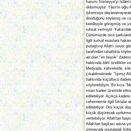
hanımı Sümeyye'yi İslâm'da
öldürmüştür. Yâsir'in oğl
işkenceye dayanamayarak, k
döndüğünü söylemiş ve can
kendisiyle görüşmüş ve yi
ruhsat vermiştir. Yukarıdak
Günümüzde nice şarkılarda
ilgili kutsal esaslara haka
putlaştırıp Allah'ı sever 
tarafından rahatlıkla söyle
ait olan "en büyük" ifadesi
hakkında ilâhî özellikler ver
Medyada, kahvelerde, sokak
çıkabilmektedir. "İşimiz Alla
hakkında küçültücü ifadeler 
söylenebiliyor. Bir kıza "Me
insan kaderi üzerinde etkis
edilebiliyor. Açıkça kadere
cehennemle ilgili fıkralar 
edilebiliyor. Dini küçük dü
küçük düşürecek uydurmalar 
verilebiliyor. Allah'tan ba
Allah'tan başkası adına ye
isteneceği unutularak küfür