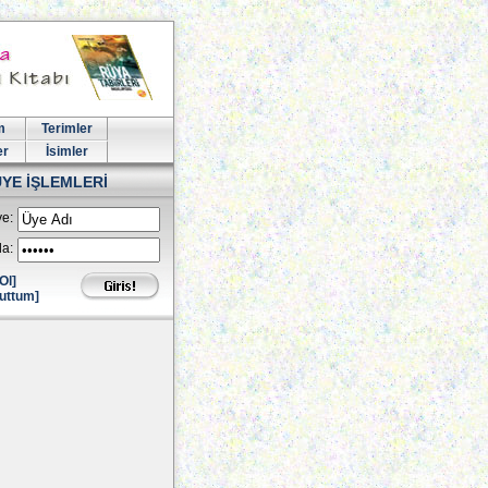
m
Terimler
er
İsimler
ÜYE İŞLEMLERİ
e:
la:
Ol]
uttum]