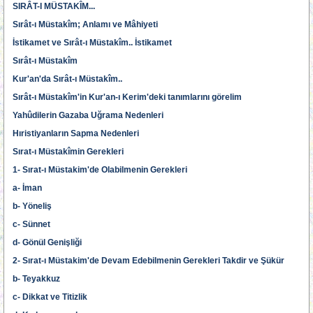
SIRÂT-I MÜSTAKÎM...
Sırât-ı Müstakîm; Anlamı ve Mâhiyeti
İstikamet ve Sırât-ı Müstakîm.. İstikamet
Sırât-ı Müstakîm
Kur'an'da Sırât-ı Müstakîm..
Sırât-ı Müstakîm'in Kur'an-ı Kerim'deki tanımlarını görelim
Yahûdilerin Gazaba Uğrama Nedenleri
Hıristiyanların Sapma Nedenleri
Sırat-ı Müstakîmin Gerekleri
1- Sırat-ı Müstakim'de Olabilmenin Gerekleri
a- İman
b- Yöneliş
c- Sünnet
d- Gönül Genişliği
2- Sırat-ı Müstakim'de Devam Edebilmenin Gerekleri Takdir ve Şükür
b- Teyakkuz
c- Dikkat ve Titizlik