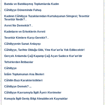
Batıda ve Batılılaşmış Toplumlarda Kadın
Câhiliyye Döneminde Fuhuş
Kadının Câhiliyye Tuzaklarından Kurtuluşunun Simgesi; Tesettür
Tesettür Nedir? .
Avret Ne Demektir? .
Kadınların ve Erkeklerin Avreti
Tesettür Kimlere Karşı Gerekir? .
Câhiliyyenin Sanat Anlayışı
Câhiliyye, Tarihte Olduğu Gibi, Yine Kur'an'la Yok Edilecektir!
Gerçek Anlamda Çağ Kapatıp Çağ Açan Sadece Kur'an'dır
Tefsirlerden İktibaslar
Câhiliyye
İslâm Toplumunun Ana İlkeleri
Câhilin Bazı Karakteristikleri
Câhiliyye Demek? ...
Câhiliyye Kavramıyla İlgili Âyet-i Kerimeler
Konuyla İlgili Geniş Bilgi Alınabilecek Kaynaklar