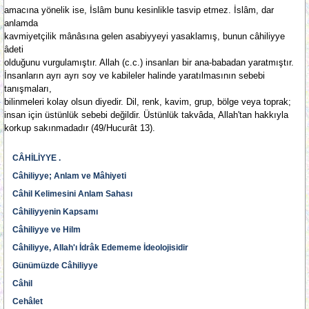
amacına yönelik ise, İslâm bunu kesinlikle tasvip etmez. İslâm, dar
anlamda
kavmiyetçilik mânâsına gelen asabiyyeyi yasaklamış, bunun câhiliyye
âdeti
olduğunu vurgulamıştır. Allah (c.c.) insanları bir ana-babadan yaratmıştır.
İnsanların ayrı ayrı soy ve kabileler halinde yaratılmasının sebebi
tanışmaları,
bilinmeleri kolay olsun diyedir. Dil, renk, kavim, grup, bölge veya toprak;
insan için üstünlük sebebi değildir. Üstünlük takvâda, Allah'tan hakkıyla
korkup sakınmadadır (49/Hucurât 13).
CÂHİLİYYE .
Câhiliyye; Anlam ve Mâhiyeti
Câhil Kelimesini Anlam Sahası
Câhiliyyenin Kapsamı
Câhiliyye ve Hilm
Câhiliyye, Allah'ı İdrâk Edememe İdeolojisidir
Günümüzde Câhiliyye
Câhil
Cehâlet