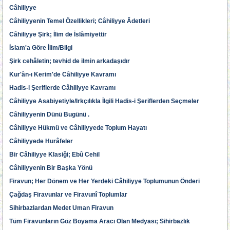
Câhiliyye
Câhiliyyenin Temel Özellikleri; Câhiliyye Âdetleri
Câhiliyye Şirk; İlim de İslâmiyettir
İslam'a Göre İlim/Bilgi
Şirk cehâletin; tevhid de ilmin arkadaşıdır
Kur'ân-ı Kerim'de Câhiliyye Kavramı
Hadis-i Şeriflerde Câhiliyye Kavramı
Câhiliyye Asabiyetiyle/Irkçılıkla İlgili Hadis-i Şeriflerden Seçmeler
Câhiliyyenin Dünü Bugünü .
Câhiliyye Hükmü ve Câhiliyyede Toplum Hayatı
Câhiliyyede Hurâfeler
Bir Câhiliyye Klasiği; Ebû Cehil
Câhiliyyenin Bir Başka Yönü
Firavun; Her Dönem ve Her Yerdeki Câhiliyye Toplumunun Önderi
Çağdaş Firavunlar ve Firavunî Toplumlar
Sihirbazlardan Medet Uman Firavun
Tüm Firavunların Göz Boyama Aracı Olan Medyası; Sihirbazlık