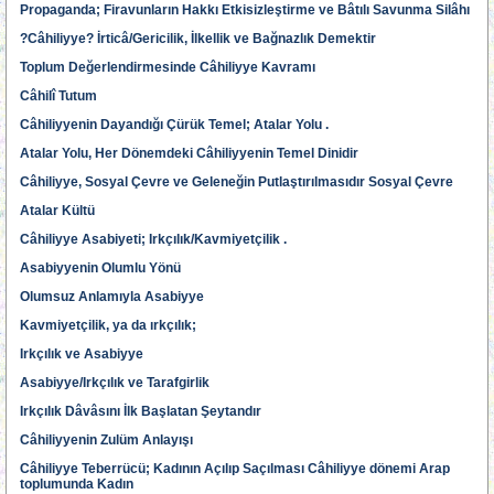
Propaganda; Firavunların Hakkı Etkisizleştirme ve Bâtılı Savunma Silâhı
?Câhiliyye? İrticâ/Gericilik, İlkellik ve Bağnazlık Demektir
Toplum Değerlendirmesinde Câhiliyye Kavramı
Câhilî Tutum
Câhiliyyenin Dayandığı Çürük Temel; Atalar Yolu .
Atalar Yolu, Her Dönemdeki Câhiliyyenin Temel Dinidir
Câhiliyye, Sosyal Çevre ve Geleneğin Putlaştırılmasıdır Sosyal Çevre
Atalar Kültü
Câhiliyye Asabiyeti; Irkçılık/Kavmiyetçilik .
Asabiyyenin Olumlu Yönü
Olumsuz Anlamıyla Asabiyye
Kavmiyetçilik, ya da ırkçılık;
Irkçılık ve Asabiyye
Asabiyye/Irkçılık ve Tarafgirlik
Irkçılık Dâvâsını İlk Başlatan Şeytandır
Câhiliyyenin Zulüm Anlayışı
Câhiliyye Teberrücü; Kadının Açılıp Saçılması Câhiliyye dönemi Arap
toplumunda Kadın