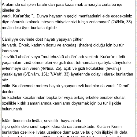
Aralarında sahipleri tarafından para kazanmak amacıyla zorla bu işe
itilenler de
vardı. Kur'an'da; "...Dünya hayatının geçici menfaatlerini elde edeceksiniz
diye nâmuslu kalmak isteyen câriyelerinizi fuhşa zorlamayın" (24/Nûr, 33)
meâlindeki âyet bunlarla ilgilidir.
Câhiliyye devrinde dost hayatı yaşayan çiftler
de vardı. Erkek, kadının dostu ve arkadaşı (haden) olduğu için bu tür
kadınlara
"zevâtu'l-ahdân" veya "muttehızâtü ahdân" adı verilirdi. Kur'an'ın iffetli
yaşamaları, zinâ etmemeleri ve gizli dost tutmamaları şartıyla câriyelerle
evlenmeye izin veren (4/Nisâ, 25), açık ve gizli kötülükleri (fevâhiş)
yasaklayan (6/En'âm, 151; 7/A'râf, 33) âyetlerinde dolaylı olarak bunlardan
söz
edilir. Bu dönemde metres hayatı yaşayan evli kadınlar da vardı. "Dımd"
denilen
bu kadınlar kocalarından başka bir veya birkaç erkekle beraber olurlar,
özellikle kıtlık zamanlarında karınlarını doyurmak için bu tür ilişkide
bulunurlardı.
İslâm öncesinde livâta, sevicilik, hayvanlarla
ilişki şeklindeki cinsî sapıklıklara da rastlanmaktadır. Kur'ân-ı Kerim
bunlardan özellikle livâta üzerinde durmakta ve bu çirkin ilişkiyi ilk defa