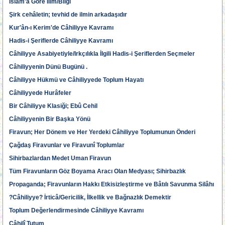
İslam'a Göre İlim/Bilgi
Şirk cehâletin; tevhid de ilmin arkadaşıdır
Kur'ân-ı Kerim'de Câhiliyye Kavramı
Hadis-i Şeriflerde Câhiliyye Kavramı
Câhiliyye Asabiyetiyle/Irkçılıkla İlgili Hadis-i Şeriflerden Seçmeler
Câhiliyyenin Dünü Bugünü .
Câhiliyye Hükmü ve Câhiliyyede Toplum Hayatı
Câhiliyyede Hurâfeler
Bir Câhiliyye Klasiği; Ebû Cehil
Câhiliyyenin Bir Başka Yönü
Firavun; Her Dönem ve Her Yerdeki Câhiliyye Toplumunun Önderi
Çağdaş Firavunlar ve Firavunî Toplumlar
Sihirbazlardan Medet Uman Firavun
Tüm Firavunların Göz Boyama Aracı Olan Medyası; Sihirbazlık
Propaganda; Firavunların Hakkı Etkisizleştirme ve Bâtılı Savunma Silâhı
?Câhiliyye? İrticâ/Gericilik, İlkellik ve Bağnazlık Demektir
Toplum Değerlendirmesinde Câhiliyye Kavramı
Câhilî Tutum