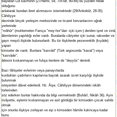
başlatan Lût kavminin (27/Neml, 54; 7/A'râf, 80-84) bu yüzden helâk
olduğunu
anlatarak bundan ibret alınmasını istemektedir (29/Ankebût, 28-35).
Câhiliyye
devrinde birçok yerleşim merkezinde ve ticaret kervanlarının uğrak
yerlerinde
"mâhûr" (muhtemelen Farsça "mey-hor"dan -içki içen-) denilen işret ve zinâ
âlemlerinin yapıldığı evler vardı. Buralarda câriyeler içki sunar, rakseder ve
gayrı meşrû ilişkide bulunurlardı. Bu tür ilişkilerde pezevenklik (kıyâde)
yapan
kimseler de vardı. Bunlara "kavvâd" (Türk argosunda "kavat") veya
"kavvâde";
âilesini kıskanmayan ve fuhşa itenlere de "deyyûs" denirdi.
Bazı fâhişeler evlerinin veya panayırlarda
kurdukları çadırların kapılarına bayrak asarak ücret karşılığı ilişkide
bulunmak
isteyenleri dâvet ederlerdi. Hz. Âişe, Câhiliyye dönemindeki nikâh
türlerinden
söz ederken bunlar hakkında da bilgi vermektedir (Buhârî, Nikâh 36). Aynı
rivâyette, eşlerini kıskanmayan ve asil gördüğü bir kimseden çocuk sahibi
olmak
için onunla ilişkiye zorlayan ve eşi o kimseden hâmile kalıncaya kadar
bunu