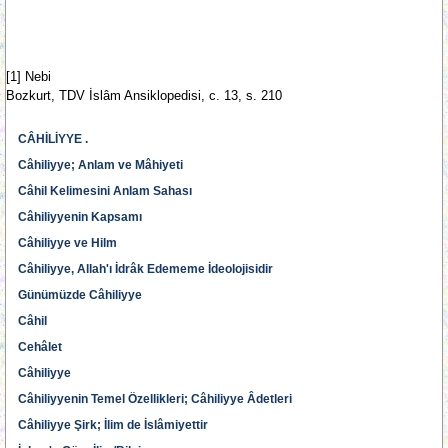
[1] Nebi
Bozkurt, TDV İslâm Ansiklopedisi, c. 13, s. 210
CÂHİLİYYE .
Câhiliyye; Anlam ve Mâhiyeti
Câhil Kelimesini Anlam Sahası
Câhiliyyenin Kapsamı
Câhiliyye ve Hilm
Câhiliyye, Allah'ı İdrâk Edememe İdeolojisidir
Günümüzde Câhiliyye
Câhil
Cehâlet
Câhiliyye
Câhiliyyenin Temel Özellikleri; Câhiliyye Âdetleri
Câhiliyye Şirk; İlim de İslâmiyettir