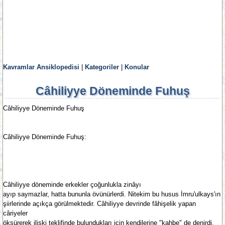
Kavramlar Ansiklopedisi
|
Kategoriler
|
Konular
Câhiliyye Döneminde Fuhuş
Câhiliyye Döneminde Fuhuş
Câhiliyye Döneminde Fuhuş:
Câhiliyye döneminde erkekler çoğunlukla zinâyı
ayıp saymazlar, hatta bununla övünürlerdi. Nitekim bu husus İmru'ulkays'ın
şiirlerinde açıkça görülmektedir. Câhiliyye devrinde fâhişelik yapan
câriyeler
öksürerek ilişki teklifinde bulundukları için kendilerine "kahbe" de denirdi.