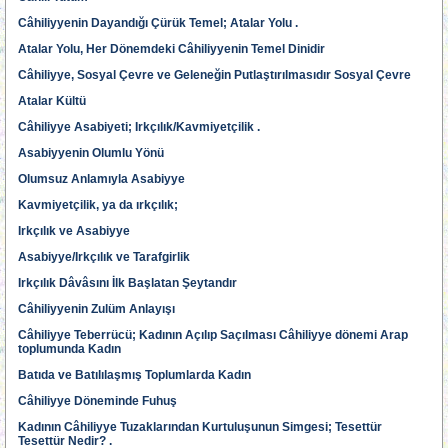
Câhiliyyenin Dayandığı Çürük Temel; Atalar Yolu .
Atalar Yolu, Her Dönemdeki Câhiliyyenin Temel Dinidir
Câhiliyye, Sosyal Çevre ve Geleneğin Putlaştırılmasıdır Sosyal Çevre
Atalar Kültü
Câhiliyye Asabiyeti; Irkçılık/Kavmiyetçilik .
Asabiyyenin Olumlu Yönü
Olumsuz Anlamıyla Asabiyye
Kavmiyetçilik, ya da ırkçılık;
Irkçılık ve Asabiyye
Asabiyye/Irkçılık ve Tarafgirlik
Irkçılık Dâvâsını İlk Başlatan Şeytandır
Câhiliyyenin Zulüm Anlayışı
Câhiliyye Teberrücü; Kadının Açılıp Saçılması Câhiliyye dönemi Arap
toplumunda Kadın
Batıda ve Batılılaşmış Toplumlarda Kadın
Câhiliyye Döneminde Fuhuş
Kadının Câhiliyye Tuzaklarından Kurtuluşunun Simgesi; Tesettür
Tesettür Nedir? .