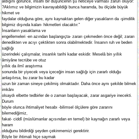
aldığını görünce, insaflı bir düşüncenin şu neticeye varması zarûrî oluyor:
?Aklımız ve bilgimizin kavrayabildiği bunca haramda, bu ölçüde büyük
hikmet ve
faydalar olduğuna göre, aynı kaynaktan gelen diğer yasakların da -şimdilik
bilgimiz dışında kalan- hikmetleri olacaktır."
İnsanların yasaklama ve
engellemeleri -en azından başlangıçta- zararı çekmeden önce değil; zararı
denedikten ve acıyı çektikten sonra olabilmektedir. İnsanın ruh ve beden
sağlığı
üzerindeki çalışmalar, insanlık tarihi kadar eskidir. Meselâ bin yıllık
âmiyâne tecrübe ve otuz
yıllık da ilmî araştırma
sonunda bir yiyecek veya içeceğin insan sağlığı için zararlı olduğu
anlaşılırsa, bu zarar bu kadar
uzun bir zaman sineye çekilmiş olmaktadır. Daha önce aynı şekilde bilmek
imkânı
olsaydı elbette tedbirler de o zaman başlayacak, zarar asgariye inecekti.
Durum
böyle olunca ihtimaliyet hesabı -bilimsel ölçülere göre zararını
bilemediğimiz,
fakat- ciddî (müslümanlar açısından en temel) bir kaynağın zararlı veya
haram
olduğunu bildirdiği şeyden çekinmemizi gerektirir.
Böyle bir ihtimali hiçe saymak