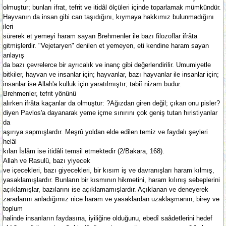
olmuştur; bunları ifrat, tefrit ve itidâl ölçüleri içinde toparlamak mümkündür.
Hayvanın da insan gibi can taşıdığını, kıymaya hakkımız bulunmadığını
ileri
sürerek et yemeyi haram sayan Brehmenler ile bazı filozoflar ifrâta
gitmişlerdir. "Vejetaryen" denilen et yemeyen, eti kendine haram sayan
anlayış
da bazı çevrelerce bir ayrıcalık ve inanç gibi değerlendirilir. Umumiyetle
bitkiler, hayvan ve insanlar için; hayvanlar, bazı hayvanlar ile insanlar için;
insanlar ise Allah'a kulluk için yaratılmıştır; tabiî nizam budur.
Brehmenler, tefrit yönünü
alırken ifrâta kaçanlar da olmuştur: ?Ağızdan giren değil; çıkan onu pisler?
diyen Pavlos'a dayanarak yeme içme sınırını çok geniş tutan hıristiyanlar
da
aşırıya sapmışlardır. Meşrû yoldan elde edilen temiz ve faydalı şeyleri
helâl
kılan İslâm ise itidâli temsil etmektedir (2/Bakara, 168).
Allah ve Rasulü, bazı yiyecek
ve içecekleri, bazı giyecekleri, bir kısım iş ve davranışları haram kılmış,
yasaklamışlardır. Bunların bir kısmının hikmetini, haram kılınış sebeplerini
açıklamışlar, bazılarını ise açıklamamışlardır. Açıklanan ve deneyerek
zararlarını anladığımız nice haram ve yasaklardan uzaklaşmanın, birey ve
toplum
halinde insanların faydasına, iyiliğine olduğunu, ebedî saâdetlerini hedef