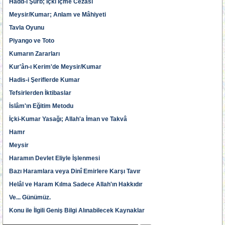
Hadd-i Şürb; İçki İçme Cezâsı
Meysir/Kumar; Anlam ve Mâhiyeti
Tavla Oyunu
Piyango ve Toto
Kumarın Zararları
Kur'ân-ı Kerim'de Meysir/Kumar
Hadis-i Şeriflerde Kumar
Tefsirlerden İktibaslar
İslâm'ın Eğitim Metodu
İçki-Kumar Yasağı; Allah'a İman ve Takvâ
Hamr
Meysir
Haramın Devlet Eliyle İşlenmesi
Bazı Haramlara veya Dinî Emirlere Karşı Tavır
Helâl ve Haram Kılma Sadece Allah'ın Hakkıdır
Ve... Günümüz.
Konu ile İlgili Geniş Bilgi Alınabilecek Kaynaklar