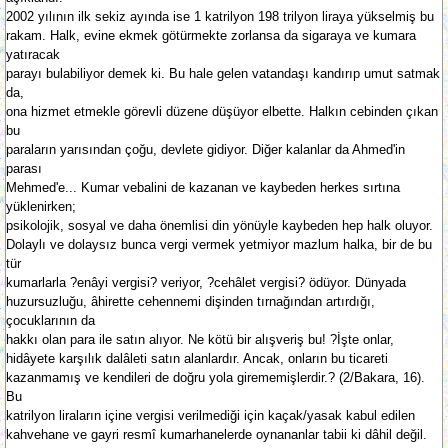
2002 yılının ilk sekiz ayında ise 1 katrilyon 198 trilyon liraya yükselmiş bu
rakam. Halk, evine ekmek götürmekte zorlansa da sigaraya ve kumara
yatıracak
parayı bulabiliyor demek ki. Bu hale gelen vatandaşı kandırıp umut satmak
da,
ona hizmet etmekle görevli düzene düşüyor elbette. Halkın cebinden çıkan
bu
paraların yarısından çoğu, devlete gidiyor. Diğer kalanlar da Ahmed'in
parası
Mehmed'e... Kumar vebalini de kazanan ve kaybeden herkes sırtına
yüklenirken;
psikolojik, sosyal ve daha önemlisi din yönüyle kaybeden hep halk oluyor.
Dolaylı ve dolaysız bunca vergi vermek yetmiyor mazlum halka, bir de bu
tür
kumarlarla ?enâyi vergisi? veriyor, ?cehâlet vergisi? ödüyor. Dünyada
huzursuzluğu, âhirette cehennemi dişinden tırnağından artırdığı,
çocuklarının da
hakkı olan para ile satın alıyor. Ne kötü bir alışveriş bu! ?İşte onlar,
hidâyete karşılık dalâleti satın alanlardır. Ancak, onların bu ticareti
kazanmamış ve kendileri de doğru yola girememişlerdir.? (2/Bakara, 16).
Bu
katrilyon liraların içine vergisi verilmediği için kaçak/yasak kabul edilen
kahvehane ve gayri resmî kumarhanelerde oynananlar tabii ki dâhil değil.