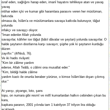
israf eden, sağlığını harap eden, imanî hayatını tehlikeye atan ve yavaş
yavaş
intihar eden içki ve kumar gibi haramlara parasını veren her müslüman,
farkında
olmasa da, İslâm'a ve müslümanlara savaşa katkıda bulunuyor, tâğut
yolunda
infakçı ve savaşçı oluyor.
"İman edenler Allah yolunda
savaşırlar, kâfirler ise tâğut (bâtıl dâvalar ve şeytan) yolunda savaşırlar. O
halde şeytanın dostlarına karşı savaşın; şüphe yok ki şeytanın kurduğu
düzen
zayıftır." (4/Nisâ, 76).
Ve iki hadis rivâyeti:
"Kim bir zâlime yardım
ederse, Allah Teâlâ, o zâlimi ona musallat eder."
"Kim, bildiği halde zâlime
yardım kastı ile onunla beraber yürürse, o kimse İslâm'dan dışarı çıkmış
olur."
At yarışı, piyango, loto, şans
topu, on numara gibi resmî ve millî kumarlardan halkın cebinden çıkan bu
kara,
kapkara paranın, 2001 yılında tam 1 katrilyon 37 trilyon lira olduğu
açıklandı.