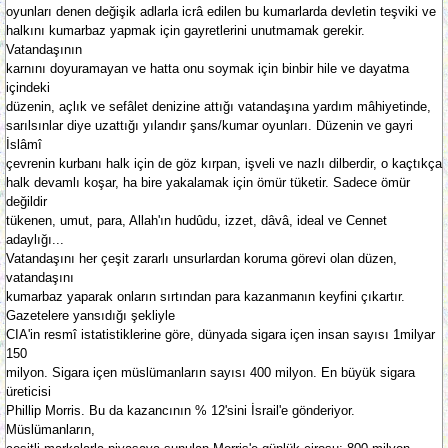
oyunları denen değişik adlarla icrâ edilen bu kumarlarda devletin teşviki ve
halkını kumarbaz yapmak için gayretlerini unutmamak gerekir.
Vatandaşının
karnını doyuramayan ve hatta onu soymak için binbir hile ve dayatma
içindeki
düzenin, açlık ve sefâlet denizine attığı vatandaşına yardım mâhiyetinde,
sarılsınlar diye uzattığı yılandır şans/kumar oyunları. Düzenin ve gayri
İslâmî
çevrenin kurbanı halk için de göz kırpan, işveli ve nazlı dilberdir, o kaçtıkça
halk devamlı koşar, ha bire yakalamak için ömür tüketir. Sadece ömür
değildir
tükenen, umut, para, Allah'ın hudûdu, izzet, dâvâ, ideal ve Cennet
adaylığı...
Vatandaşını her çeşit zararlı unsurlardan koruma görevi olan düzen,
vatandaşını
kumarbaz yaparak onların sırtından para kazanmanın keyfini çıkartır.
Gazetelere yansıdığı şekliyle
CIA'in resmî istatistiklerine göre, dünyada sigara içen insan sayısı 1milyar
150
milyon. Sigara içen müslümanların sayısı 400 milyon. En büyük sigara
üreticisi
Phillip Morris. Bu da kazancının % 12'sini İsrail'e gönderiyor.
Müslümanların,