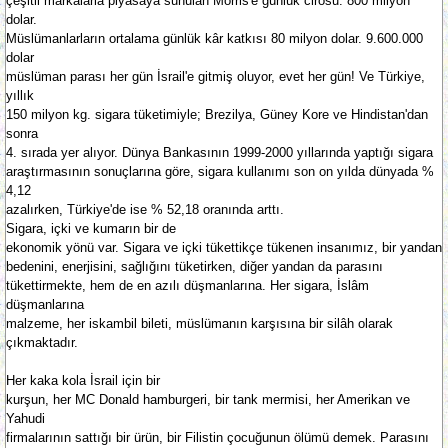
çeşitli markalarla piyasaya sunulan Morris'e günlük cirosu: 800 milyon
dolar.
Müslümanlarların ortalama günlük kâr katkısı 80 milyon dolar. 9.600.000
dolar
müslüman parası her gün İsrail'e gitmiş oluyor, evet her gün! Ve Türkiye,
yıllık
150 milyon kg. sigara tüketimiyle; Brezilya, Güney Kore ve Hindistan'dan
sonra
4. sırada yer alıyor. Dünya Bankasının 1999-2000 yıllarında yaptığı sigara
araştırmasının sonuçlarına göre, sigara kullanımı son on yılda dünyada %
4,12
azalırken, Türkiye'de ise % 52,18 oranında arttı.
Sigara, içki ve kumarın bir de
ekonomik yönü var. Sigara ve içki tükettikçe tükenen insanımız, bir yandan
bedenini, enerjisini, sağlığını tüketirken, diğer yandan da parasını
tükettirmekte, hem de en azılı düşmanlarına. Her sigara, İslâm
düşmanlarına
malzeme, her iskambil bileti, müslümanın karşısına bir silâh olarak
çıkmaktadır.
Her kaka kola İsrail için bir
kurşun, her MC Donald hamburgeri, bir tank mermisi, her Amerikan ve
Yahudi
firmalarının sattığı bir ürün, bir Filistin çocuğunun ölümü demek. Parasını