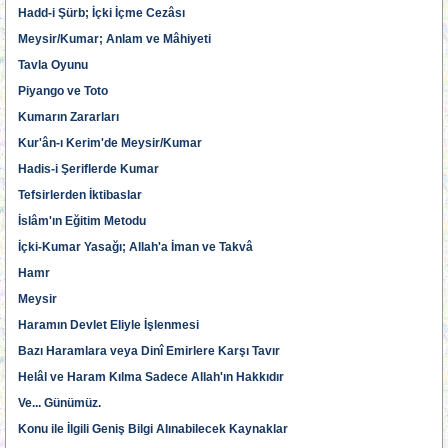
Hadd-i Şürb; İçki İçme Cezâsı
Meysir/Kumar; Anlam ve Mâhiyeti
Tavla Oyunu
Piyango ve Toto
Kumarın Zararları
Kur'ân-ı Kerim'de Meysir/Kumar
Hadis-i Şeriflerde Kumar
Tefsirlerden İktibaslar
İslâm'ın Eğitim Metodu
İçki-Kumar Yasağı; Allah'a İman ve Takvâ
Hamr
Meysir
Haramın Devlet Eliyle İşlenmesi
Bazı Haramlara veya Dinî Emirlere Karşı Tavır
Helâl ve Haram Kılma Sadece Allah'ın Hakkıdır
Ve... Günümüz.
Konu ile İlgili Geniş Bilgi Alınabilecek Kaynaklar