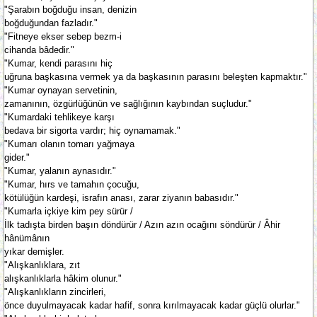
"Şarabın boğduğu insan, denizin
boğduğundan fazladır."
"Fitneye ekser sebep bezm-i
cihanda bâdedir."
"Kumar, kendi parasını hiç
uğruna başkasına vermek ya da başkasının parasını beleşten kapmaktır."
"Kumar oynayan servetinin,
zamanının, özgürlüğünün ve sağlığının kaybından suçludur."
"Kumardaki tehlikeye karşı
bedava bir sigorta vardır; hiç oynamamak."
"Kumarı olanın tomarı yağmaya
gider."
"Kumar, yalanın aynasıdır."
"Kumar, hırs ve tamahın çocuğu,
kötülüğün kardeşi, israfın anası, zarar ziyanın babasıdır."
"Kumarla içkiye kim pey sürür /
İlk tadışta birden başın döndürür / Azın azın ocağını söndürür / Âhir
hânümânın
yıkar demişler.
"Alışkanlıklara, zıt
alışkanlıklarla hâkim olunur."
"Alışkanlıkların zincirleri,
önce duyulmayacak kadar hafif, sonra kırılmayacak kadar güçlü olurlar."