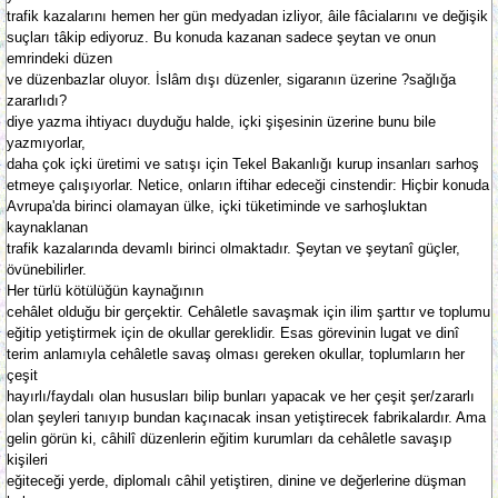
trafik kazalarını hemen her gün medyadan izliyor, âile fâcialarını ve değişik
suçları tâkip ediyoruz. Bu konuda kazanan sadece şeytan ve onun
emrindeki düzen
ve düzenbazlar oluyor. İslâm dışı düzenler, sigaranın üzerine ?sağlığa
zararlıdı?
diye yazma ihtiyacı duyduğu halde, içki şişesinin üzerine bunu bile
yazmıyorlar,
daha çok içki üretimi ve satışı için Tekel Bakanlığı kurup insanları sarhoş
etmeye çalışıyorlar. Netice, onların iftihar edeceği cinstendir: Hiçbir konuda
Avrupa'da birinci olamayan ülke, içki tüketiminde ve sarhoşluktan
kaynaklanan
trafik kazalarında devamlı birinci olmaktadır. Şeytan ve şeytanî güçler,
övünebilirler.
Her türlü kötülüğün kaynağının
cehâlet olduğu bir gerçektir. Cehâletle savaşmak için ilim şarttır ve toplumu
eğitip yetiştirmek için de okullar gereklidir. Esas görevinin lugat ve dinî
terim anlamıyla cehâletle savaş olması gereken okullar, toplumların her
çeşit
hayırlı/faydalı olan hususları bilip bunları yapacak ve her çeşit şer/zararlı
olan şeyleri tanıyıp bundan kaçınacak insan yetiştirecek fabrikalardır. Ama
gelin görün ki, câhilî düzenlerin eğitim kurumları da cehâletle savaşıp
kişileri
eğiteceği yerde, diplomalı câhil yetiştiren, dinine ve değerlerine düşman