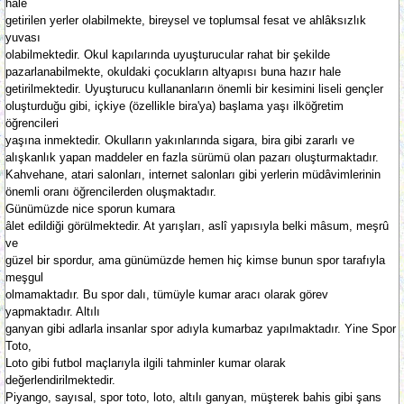
hale
getirilen yerler olabilmekte, bireysel ve toplumsal fesat ve ahlâksızlık
yuvası
olabilmektedir. Okul kapılarında uyuşturucular rahat bir şekilde
pazarlanabilmekte, okuldaki çocukların altyapısı buna hazır hale
getirilmektedir. Uyuşturucu kullananların önemli bir kesimini liseli gençler
oluşturduğu gibi, içkiye (özellikle bira'ya) başlama yaşı ilköğretim
öğrencileri
yaşına inmektedir. Okulların yakınlarında sigara, bira gibi zararlı ve
alışkanlık yapan maddeler en fazla sürümü olan pazarı oluşturmaktadır.
Kahvehane, atari salonları, internet salonları gibi yerlerin müdâvimlerinin
önemli oranı öğrencilerden oluşmaktadır.
Günümüzde nice sporun kumara
âlet edildiği görülmektedir. At yarışları, aslî yapısıyla belki mâsum, meşrû
ve
güzel bir spordur, ama günümüzde hemen hiç kimse bunun spor tarafıyla
meşgul
olmamaktadır. Bu spor dalı, tümüyle kumar aracı olarak görev
yapmaktadır. Altılı
ganyan gibi adlarla insanlar spor adıyla kumarbaz yapılmaktadır. Yine Spor
Toto,
Loto gibi futbol maçlarıyla ilgili tahminler kumar olarak
değerlendirilmektedir.
Piyango, sayısal, spor toto, loto, altılı ganyan, müşterek bahis gibi şans