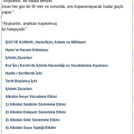
"Alışkanlık, bir halata benzer,
insan her gün bir lifi örer ve sonunda, onu koparamayacak kadar güçlü
yapar."
"Alışkanlık, anahtarı kaybolmuş
bir kelepçedir."
İÇKİ VE KUMAR.. Hamr/İçki; Anlam ve Mâhiyeti
Hamr'ın Haram Kılınması
İçkinin Zararları
Kur'ân-ı Kerim'de İçkinin Haramlığı ve Yasaklanma Aşaması
Hadis-i Şeriflerde İçki
Tarih Boyunca İçki
İçkinin Zararları
Alkolün İnsan Vücuduna Etkisi
1) Alkolün Sindirim Sistemine Etkisi
2) Alkolün Dolaşım Sistemine Etkisi
3) Alkolün Sinir Sistemine Etkisi
4) Alkolün Soya Yaptığı Etkiler