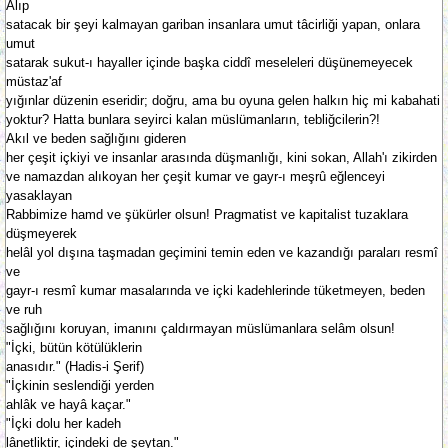
Alıp
satacak bir şeyi kalmayan gariban insanlara umut tâcirliği yapan, onlara
umut
satarak sukut-ı hayaller içinde başka ciddî meseleleri düşünemeyecek
müstaz'af
yığınlar düzenin eseridir; doğru, ama bu oyuna gelen halkın hiç mi kabahati
yoktur? Hatta bunlara seyirci kalan müslümanların, tebliğcilerin?!
Akıl ve beden sağlığını gideren
her çeşit içkiyi ve insanlar arasında düşmanlığı, kini sokan, Allah'ı zikirden
ve namazdan alıkoyan her çeşit kumar ve gayr-ı meşrû eğlenceyi
yasaklayan
Rabbimize hamd ve şükürler olsun! Pragmatist ve kapitalist tuzaklara
düşmeyerek
helâl yol dışına taşmadan geçimini temin eden ve kazandığı paraları resmî
ve
gayr-ı resmî kumar masalarında ve içki kadehlerinde tüketmeyen, beden
ve ruh
sağlığını koruyan, imanını çaldırmayan müslümanlara selâm olsun!
"İçki, bütün kötülüklerin
anasıdır." (Hadis-i Şerif)
"İçkinin seslendiği yerden
ahlâk ve hayâ kaçar."
"İçki dolu her kadeh
lânetliktir, içindeki de şeytan."