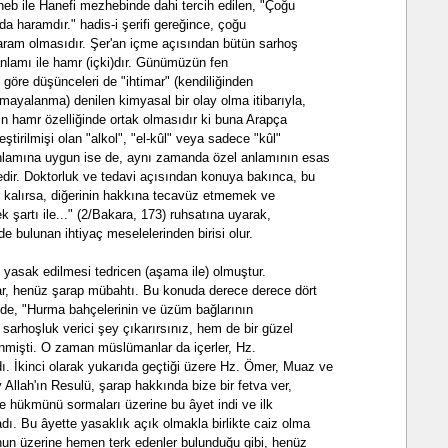
eb ile Hanefi mezhebinde dahi tercih edilen, "Çoğu
da haramdır." hadis-i şerifi gereğince, çoğu
aram olmasıdır. Şer'an içme açısından bütün sarhoş
anlamı ile hamr (içki)dır. Günümüzün fen
e göre düşünceleri de "ihtimar" (kendiliğinden
ayalanma) denilen kimyasal bir olay olma itibarıyla,
nin hamr özelliğinde ortak olmasıdır ki buna Arapça
eştirilmişi olan "alkol", "el-kûl" veya sadece "kûl"
anlamına uygun ise de, aynı zamanda özel anlamının esas
edir. Doktorluk ve tedavi açısından konuya bakınca, bu
kalırsa, diğerinin hakkına tecavüz etmemek ve
 şartı ile..." (2/Bakara, 173) ruhsatına uyarak,
e bulunan ihtiyaç meselelerinden birisi olur.
n yasak edilmesi tedricen (aşama ile) olmuştur.
lar, henüz şarap mübahtı. Bu konuda derece derece dört
'de, "Hurma bahçelerinin ve üzüm bağlarının
sarhoşluk verici şey çıkarırsınız, hem de bir güzel
 inmişti. O zaman müslümanlar da içerler, Hz.
 İkinci olarak yukarıda geçtiği üzere Hz. Ömer, Muaz ve
 Allah'ın Resulü, şarap hakkında bize bir fetva ver,
ye hükmünü sormaları üzerine bu âyet indi ve ilk
ı. Bu âyette yasaklık açık olmakla birlikte caiz olma
unun üzerine hemen terk edenler bulunduğu gibi, henüz