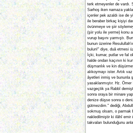
terk etmeyenler de vardı. 
Sarhoş iken namaza yaklaş
içenler pek azaldı ise de y
ile beraber birkaç kişiyi d
övünmeye ve şiir söylemeye
(şiir yolu ile yerme) konu 
vurup başını yarmıştı. Bu
bunun üzerine Resulullah'ı
bulun!" diye, duâ etmesi ü
İçki, kumar, putlar ve fal 
halde ondan kaçının ki kurt
düşmanlık ve kin düşürmey
alıkoymayı ister. Artık va
âyetleri inmiş ve bununla ş
yasaklanmıştır. Hz. Ömer 
vazgeçtik ya Rabbî demişti
sonra oraya bir minare ya
denize düşse sonra o deni
gütmezdim." dediği, Abdull
sokmuş olsam, o parmak be
nakledilmiştir ki ilâhî emi
takvaları bulunduğunu anla