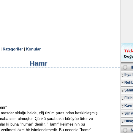
|
Kategoriler
|
Konular
Hamr
İ
İhya 
Rehb
Şami
Fikih
Kavr
amr"
 masdar olduğu halde, çiğ üzüm şırasından keskinleşmiş
Şiir 
raba isim olmuştur. Çünkü şarab aklı bürüyüp örter ve
Hika
nlar ki buna "humar" denilir. "Hamr" kelimesinin bu
verilmesi özel bir isimlendirmedir. Bu nedenle "hamr"
N