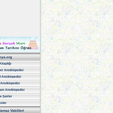
hya.org
Kitaplığı
er Ansiklopedisi
l Ansiklopedisi
 Ansiklopedisi
am Ansiklopedisi
ve Şairler
yeler
amaz Vakitleri