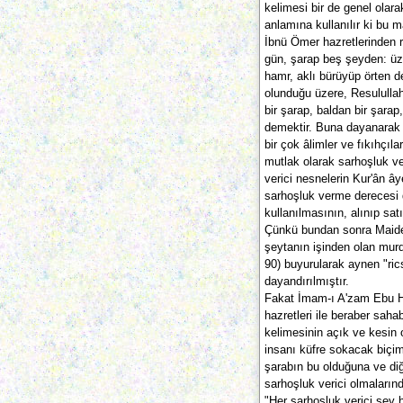
kelimesi bir de genel olar
anlamına kullanılır ki bu 
İbnü Ömer hazretlerinden ri
gün, şarap beş şeyden: ü
hamr, aklı bürüyüp örten 
olunduğu üzere, Resululla
bir şarap, baldan bir şarap
demektir. Buna dayanarak 
bir çok âlimler ve fıkıhçıla
mutlak olarak sarhoşluk ve
verici nesnelerin Kur'ân ây
sarhoşluk verme derecesi d
kullanılmasının, alınıp sa
Çünkü bundan sonra Maide S
şeytanın işinden olan murd
90) buyurularak aynen "ric
dayandırılmıştır.
Fakat İmam-ı A'zam Ebu H
hazretleri ile beraber saha
kelimesinin açık ve kesin 
insanı küfre sokacak biçimd
şarabın bu olduğuna ve diğ
sarhoşluk verici olmaların
"Her sarhoşluk verici şey h