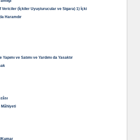
ramlığı
Vericiler (İçkiler Uyuşturucular ve Sigara) 1) İçki
 da Haramdır
 Yapımı ve Satımı ve Yardımı da Yasaktır
mak
ezâsı
 Mâhiyeti
r/Kumar