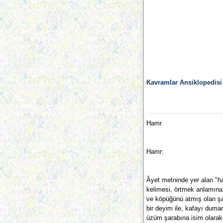
Kavramlar Ansiklopedisi
Hamr
Hamr:
Âyet metninde yer alan "h
kelimesi, örtmek anlamına
ve köpüğünü atmış olan şa
bir deyim ile, kafayı duma
üzüm şarabına isim olarak 