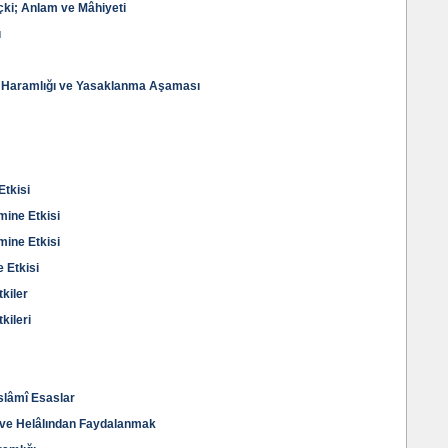
ki; Anlam ve Mâhiyeti
ı
in Haramlığı ve Yasaklanma Aşaması
Etkisi
mine Etkisi
mine Etkisi
e Etkisi
tkiler
kileri
slâmî Esaslar
 ve Helâlından Faydalanmak