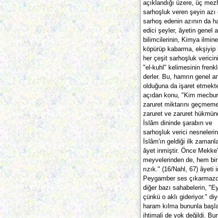
açıklandığı üzere, üç mezh
sarhoşluk veren şeyin azı 
sarhoş edenin azının da h
edici şeyler, âyetin genel 
bilimcilerinin, Kimya ilmin
köpürüp kabarma, ekşiyip m
her çeşit sarhoşluk verici
"el-kuhl" kelimesinin frenkl
derler. Bu, hamrın genel 
olduğuna da işaret etmekt
açıdan konu, "Kim mecbur 
zaruret miktarını geçmemek
zaruret ve zaruret hükmünd
İslâm dininde şarabın ve
sarhoşluk verici nesneleri
İslâm'ın geldiği ilk zaman
âyet inmiştir. Önce Mekke
meyvelerinden de, hem bir 
rızık." (16/Nahl, 67) âyeti
Peygamber ses çıkarmazdı.
diğer bazı sahabelerin, "Ey
çünkü o aklı gideriyor." di
haram kılma bununla başlad
ihtimali de yok değildi. B