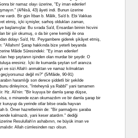
Sonra bir namaz olayı üzerine, "Ey iman edenler!
mayın." (4/Nisâ, 43) âyeti indi. Bunun üzerine
ine vardı. Bir gün İtban b. Mâlik, Sa'd b. Ebi Vakkas
avet etmiş, içki içmişler, sarhoş oldukları zaman,
 başlamışlar. Bu sırada Sa'd, Ensardan birinin hicvini
alan bir şiir okumuş, o da bir çene kemiği ile ona
ndan dolayı Sa'd, Hz. Peygambere giderek şikâyet etmiş,
n: "Allahım! Şarap hakkında bize yeterli beyanda
zerine Mâide Sûresindeki: "Ey iman edenler!
okları hep şeytanın işinden olan murdar bir şeydir. O
uluşa eresiniz. İçki ile kumarda şeytan sırf aranıza
i ve sizi Allah'ı anmaktan ve namaz kılmaktan
z geçiyorsunuz değil mi?" (5/Mâide, 90-91)
arabın haramlığı son derece şiddetli bir şekilde
bunu dinleyince, "İnteheynâ ya Rabbî" yani tamamen
r. Hz. Ali'nin: "Bir kuyuya bir damla şarap düşse,
pılsa, o minarede ezan okumazdım ve bir damla şarap bir
z kuruyup da yerinde otlar bitse orada hayvan
ah b. Ömer hazretlerinin de: "Bir parmağımı şaraba
nde kalmazdı, yani keser atardım." dediği
r üzerine Resulullah'ın ashabının, ne büyük iman ve
malıdır. Allah cümlesinden razı olsun.