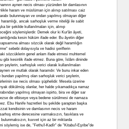
a hamrın aynen necis olması yüzünden bir damlasının
sinlikle haram ve müslüman için alınıp satılması caiz
arabı bulunmayan ve ondan yapılmış olmayan diğer
 haramlığı, ancak sarhoşluk verme niteliği ile sabit
a bir şekilde kullanılmaları için, alınıp
eceğini söylemişlerdir. Demek olur ki Kur'ân âyeti,
amlığında kesin hüküm ifade eder. Bu âyetin diğer
i kapsamına alması sözcük olarak değil haramlığın
me" sebebi dolayısıyla ve hadisi şeriflerin
n'daki sözcüklerin genel anlam ifade etmesi muhtemel
u gibi kesinlik ifade etmez. Buna göre, İslâm dininde
n şeylerin, sarhoşluk verici olarak kullanılmaları
aynen ve mutlak olarak haramdır. Ve bunu inkar eden
e bundan yapılmış olan sarhoşluk verici şeylerin,
ürlerinin ise necis olması şüphelidir. Mesela üzerine
onyak dökülmüş olanlar, her halde yıkamadıkça namaz
abından yapılmış olmayan ispirto, bira ve diğer sar
lemezse de elbiseye veya bedene sürülmesi de namaza
emez. Ebu Hanife hazretleri bu şekilde şaraptan başka
bizzat kendisinin ve damlasının necis ve haram
 sarhoş etme derecesine varmaksızın, fasıklara ve
 bulunmaksızın, kuvvet için az bir miktarda
ini söylemiş ise de, "Fethu'l-Kadîr" de "Kitabu'l-Eşribe"de