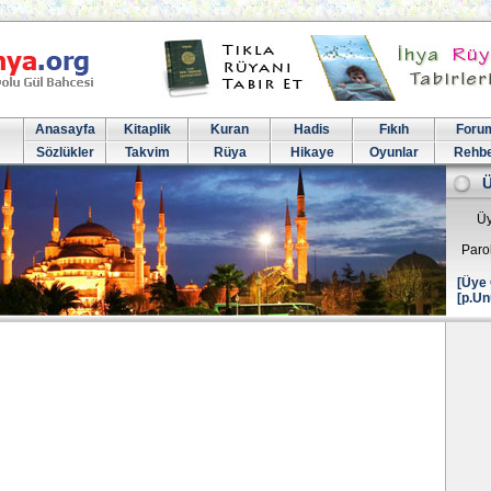
Anasayfa
Kitaplik
Kuran
Hadis
Fıkıh
Foru
Sözlükler
Takvim
Rüya
Hikaye
Oyunlar
Rehb
Üy
Paro
[Üye 
[p.Un