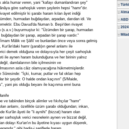
ak akla humar veren, yani "kafayı dumanlandıran şey"
Türk
mânâya göre sarhoşluk veren şeylerin hepsi "hamr"dır.
Alma
vayet edilmiştir ki şarabı haram kılan âyet indiği
zümden, hurmadan buğdaydan, arpadan, darıdan idi. Ve
ABD 
demektir. Ebu Davud'da Numan b. Beşir'den rivayet
2024
h (s.a.v.) buyurmuştur ki: "Üzümden bir şarap, hurmadan
Milad
, buğdaydan bir şarap, arpadan bir şarap vardır."
İmam Mâlik ve Şâfiî ve bunlardan önce veya sonra gelmiş
r, Kur'ân'daki hamr (şarab)ın genel anlamı ile
rici demek olduğuna ve dolayısıyla her çeşit sarhoşluk
eti ile aynen haram bulunduğuna ve her birinin yalnız
eğil, damlalarının bile içilmesinin ve
tılmasının asla câiz olamıyacağına hükmetmişlerdir.
ûresinde: "İçki, kumar, putlar ve fal okları hep
ar bir şeydir. O halde ondan kaçının" (5/Maide,
s", yani pis olduğu beyanı ile kaçınma emri buna
anife
be ve tabiinden birçok alimler ve fıkıhçılar "hamr"
olan anlamı, özellikle üzüm şarabı olduğundan; inkarı,
e Kur'ân âyeti ile "li aynihi" (bizzat) haram olan
er sarhoşluk verici nesnelerin aynen ve bizzat değil,
dan dolayı Kur'an'ın bu âyetine kıyası uygun düşerek,
aramdır." gibi hadis-i şeriflerle haram