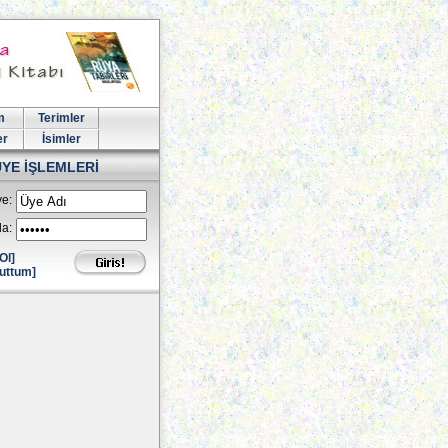
m
Terimler
er
İsimler
ÜYE İŞLEMLERİ
e:
la:
Ol]
uttum]