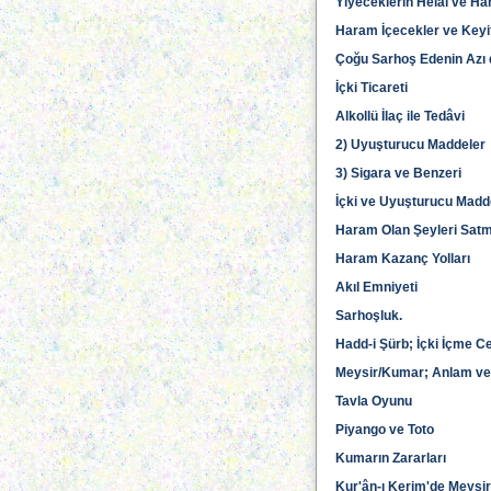
Yiyeceklerin Helâl ve Ha
Haram İçecekler ve Keyif 
Çoğu Sarhoş Edenin Azı
İçki Ticareti
Alkollü İlaç ile Tedâvi
2) Uyuşturucu Maddeler
3) Sigara ve Benzeri
İçki ve Uyuşturucu Madde
Haram Olan Şeyleri Sat
Haram Kazanç Yolları
Akıl Emniyeti
Sarhoşluk.
Hadd-i Şürb; İçki İçme C
Meysir/Kumar; Anlam ve
Tavla Oyunu
Piyango ve Toto
Kumarın Zararları
Kur'ân-ı Kerim'de Meysi