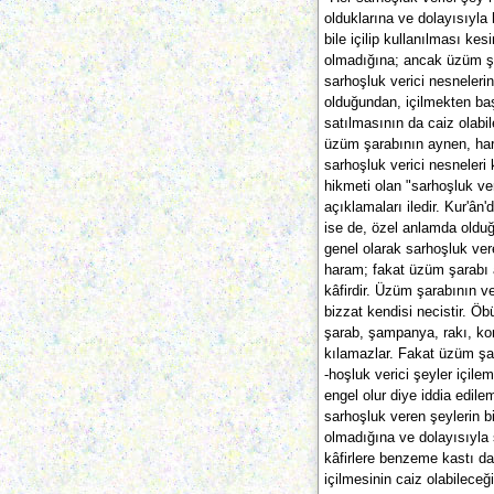
olduklarına ve dolayısıyl
bile içilip kullanılması ke
olmadığına; ancak üzüm ş
sarhoşluk verici nesnelerin
olduğundan, içilmekten başk
satılmasının da caiz olabil
üzüm şarabının aynen, har
sarhoşluk verici nesneler
hikmeti olan "sarhoşluk ver
açıklamaları iledir. Kur'â
ise de, özel anlamda olduğ
genel olarak sarhoşluk vere
haram; fakat üzüm şarabı 
kâfirdir. Üzüm şarabının v
bizzat kendisi necistir. Öb
şarab, şampanya, rakı, k
kılamazlar. Fakat üzüm şar
-hoşluk verici şeyler içi
engel olur diye iddia edil
sarhoşluk veren şeylerin 
olmadığına ve dolayısıyla
kâfirlere benzeme kastı da
içilmesinin caiz olabileceğ