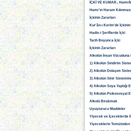
İÇKİ VE KUMAR.. Hamr/İç
Hamr'ın Haram Kılınmas
İçkinin Zararları
Kur'ân-ı Kerim'de İçkin
Hadis-i Şeriflerde İçki
Tarih Boyunca İçki
İçkinin Zararları
Alkolün İnsan Vücuduna 
1) Alkolün Sindirim Siste
2) Alkolün Dolaşım Siste
3) Alkolün Sinir Sistemin
4) Alkolün Soya Yaptığı E
5) Alkolün Psikososyal Et
Alkolü Bırakmak
Uyuşturucu Maddeler
Yiyecek ve İçeceklerde İ
Yiyeceklerin Temizinden