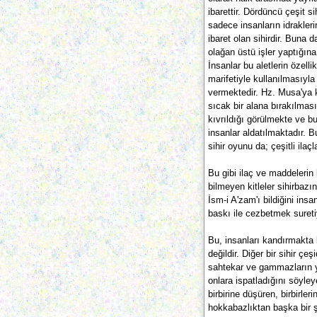
ibarettir. Dördüncü çeşit s
sadece insanların idrakleri
ibaret olan sihirdir. Buna d
olağan üstü işler yaptığına i
İnsanlar bu aletlerin özellik
marifetiyle kullanılmasıyla 
vermektedir. Hz. Musa'ya k
sıcak bir alana bırakılmas
kıvrıldığı görülmekte ve bu
insanlar aldatılmaktadır. B
sihir oyunu da; çeşitli ilaç
Bu gibi ilaç ve maddelerin 
bilmeyen kitleler sihirbazın
İsm-i A'zam'ı bildiğini insa
baskı ile cezbetmek suretiy
Bu, insanları kandırmakta 
değildir. Diğer bir sihir çeş
sahtekar ve gammazların yar
onlara ispatladığını söyleye
birbirine düşüren, birbirler
hokkabazlıktan başka bir ş