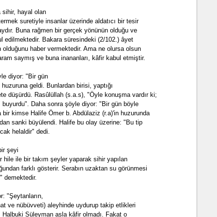
sihir, hayal olan
ermek suretiyle insanlar üzerinde aldatıcı bir tesir
laydır. Buna rağmen bir gerçek yönünün olduğu ve
ul edilmektedir. Bakara süresindeki (2/102.) âyet
ın olduğunu haber vermektedir. Ama ne olursa olsun
aram saymış ve buna inananları, kâfir kabul etmiştir.
le diyor: "Bir gün
in huzuruna geldi. Bunlardan birisi, yaptığı
e düşürdü. Rasûlüllah (s.a.s), "Öyle konuşma vardır ki;
er" buyurdu". Daha sonra şöyle diyor: "Bir gün böyle
bir kimse Halife Ömer b. Abdülaziz (r.a)'in huzurunda
n sanki büyülendi. Halife bu olay üzerine: "Bu tip
cak helaldir" dedi.
bir şeyi
 hile ile bir takım şeyler yaparak sihir yapılan
ğundan farklı gösterir. Serabın uzaktan su görünmesi
r" demektedir.
r: "Şeytanların,
t ve nübüvveti) aleyhinde uydurup takip etlikleri
r. Halbuki Süleyman asla kâfir olmadı. Fakat o