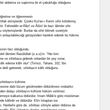
bir aldatma ve saptırma ile el çabukluğu olduğunu
 öğretme ve öğrenmenin
ifak etmişlerdir. Çünkü Kur'an-ı Kerim sihri kötülemiş
tir. Fahreddin er-Râzî ve Âlûsî ile bazı âlimler sihr
söylemişlerdir. Bunlar da sihri bilmek suretiyle
kın anlaşılabileceği görüşünden hareket ederek bu hükme
esinin farz olduğunda
elef âlimleri Rasûlüllah (s.a.s)'ın: "Her kim
ne ve sihirbaza giderek onlardan bir şey sorar,
dik ederse kâfir olur" (Tirmizi, Tahare, 102; İbn
 delil getirerek, sihirbazın kâfir olduğunu
sihirbazın küfrüne
mesine dahi lüzum görülmeden öldürülmesi mübahtır.
inden dolayı sihirbazın küfrüne hüküm verilmez.
dürmeye kalkarsa öldürülür. İmam Mâlik'e göre müslüman
rde kâfirdir ve öldürülür. Ehl-i kitaptan ise
 Hanbel'e göre de, sihirbaz sihriyle adam öldürse de
dilir. Ehl-i kitaptan olanlar, müslümana zarar