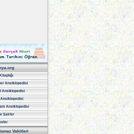
hya.org
Kitaplığı
er Ansiklopedisi
l Ansiklopedisi
 Ansiklopedisi
am Ansiklopedisi
ve Şairler
yeler
amaz Vakitleri