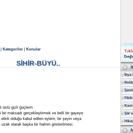
|
Kategoriler
|
Konular
SİHİR-BÜYÜ..
İ
İhya 
Rehb
Şami
Fikih
Kavr
 üstü gizli güçlerin
li bir maksadı gerçekleştirmek ve belli bir gayeye
Şiir 
etkili olduğu kabul edilen eylem; bir şeyin veya
Hika
 uzak olarak başka bir halinin gösterilmesi.
N