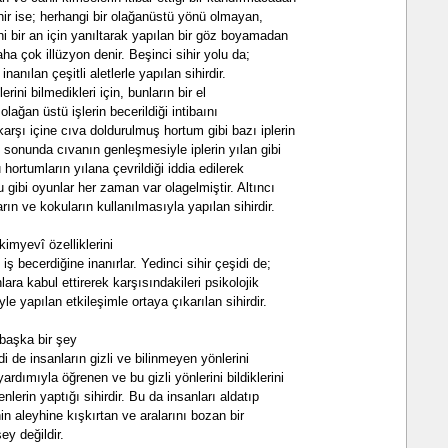
ihir ise; herhangi bir olağanüstü yönü olmayan,
ni bir an için yanıltarak yapılan bir göz boyamadan
aha çok illüzyon denir. Beşinci sihir yolu da;
nanılan çeşitli aletlerle yapılan sihirdir.
lerini bilmedikleri için, bunların bir el
olağan üstü işlerin becerildiği intibaını
arşı içine cıva doldurulmuş hortum gibi bazı iplerin
ı sonunda cıvanın genleşmesiyle iplerin yılan gibi
 hortumların yılana çevrildiği iddia edilerek
u gibi oyunlar her zaman var olagelmiştir. Altıncı
ların ve kokuların kullanılmasıyla yapılan sihirdir.
kimyevî özelliklerini
 iş becerdiğine inanırlar. Yedinci sihir çeşidi de;
nlara kabul ettirerek karşısındakileri psikolojik
le yapılan etkileşimle ortaya çıkarılan sihirdir.
başka bir şey
idi de insanların gizli ve bilinmeyen yönlerini
dımıyla öğrenen ve bu gizli yönlerini bildiklerini
nlerin yaptığı sihirdir. Bu da insanları aldatıp
inin aleyhine kışkırtan ve aralarını bozan bir
ey değildir.