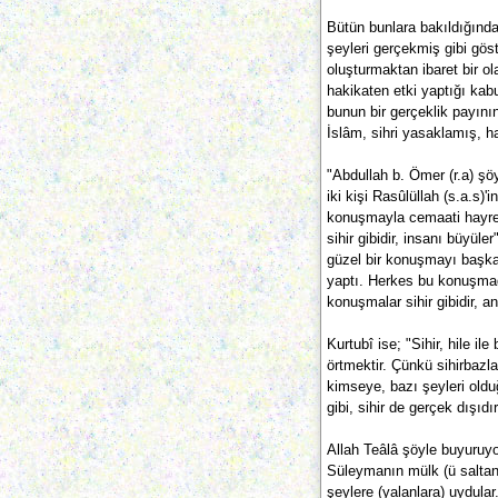
Bütün bunlara bakıldığında 
şeyleri gerçekmiş gibi göst
oluşturmaktan ibaret bir o
hakikaten etki yaptığı kab
bunun bir gerçeklik payın
İslâm, sihri yasaklamış, h
"Abdullah b. Ömer (r.a) şöy
iki kişi Rasûlüllah (s.a.s)'
konuşmayla cemaati hayret
sihir gibidir, insanı büyül
güzel bir konuşmayı başka 
yaptı. Herkes bu konuşmada
konuşmalar sihir gibidir, an
Kurtubî ise; "Sihir, hile ile 
örtmektir. Çünkü sihirbazlar
kimseye, bazı şeyleri oldu
gibi, sihir de gerçek dışıdı
Allah Teâlâ şöyle buyuruyo
Süleymanın mülk (ü saltana
şeylere (yalanlara) uydula