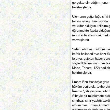
gerçekte olmadığını, onun 
belirtmişlerdir.
Ulemanın çoğunluğu sihri
haram olduğu hususunda itt
ve küfür olduğunu bildirmiş
öğrenmekte fayda olduğunu 
mucize ile arasındaki far
varmışlardır.
Selef, sihirbazın öldürülm
ittifak halindedir ve bazı S
falcıya, gaipten haber vere
söylediklerine inanır ve tas
Mace, Tahare, 122) hadisini
belirtmişlerdir.
İ.mam Ebu Hanife'ye göre 
hüküm verilerek, tevbe et
İmam-ı Şafii'ye göre, sihr
Sihriyle bir müslümanı öl
sihirbaz, sihir yaptığı takdi
öldürülmez. İmam Ahmed b.
öldürmese de küfrüne hükme