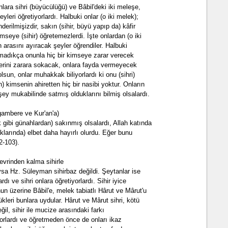
anlara sihri (büyücülüğü) ve Bâbil'deki iki meleşe,
eyleri öğretiyorlardı. Halbuki onlar (o iki melek);
derilmişizdir, sakın (sihir, büyü yapıp da) kâfir
seye (sihir) öğretemezlerdi. İşte onlardan (o iki
 arasını ayıracak şeyler öğrendiler. Halbuki
 olmadıkça onunla hiç bir kimseye zarar verecek
dilerini zarara sokacak, onlara fayda vermeyecek
olsun, onlar muhakkak biliyorlardı ki onu (sihri)
) kimsenin ahiretten hiç bir nasibi yoktur. Onların
şey mukabilinde satmış olduklarını bilmiş olsalardı.
gambere ve Kur'an'a)
 gibi günahlardan) sakınmış olsalardı, Allah katında
klarında) elbet daha hayırlı olurdu. Eğer bunu
2-103).
evrinden kalma sihirle
 Oysa Hz. Süleyman sihirbaz değildi. Şeytanlar ise
dı ve sihri onlara öğretiyorlardı. Sihir iyice
nun üzerine Bâbil'e, melek tabiatlı Hârut ve Mârut'u
kleri bunlara uydular. Hârut ve Mârut sihri, kötü
ğil, sihir ile mucize arasındaki farkı
yorlardı ve öğretmeden önce de onları ikaz