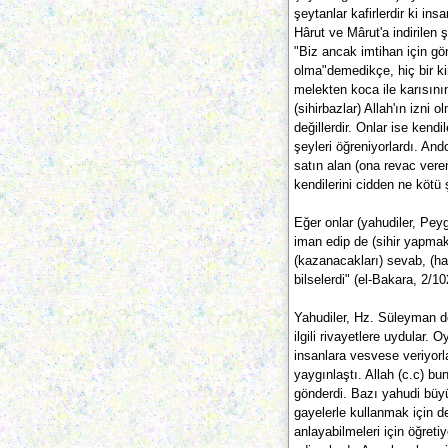
şeytanlar kafirlerdir ki ins
Hârut ve Mârut'a indirilen ş
"Biz ancak imtihan için gön
olma"demedikçe, hiç bir kim
melekten koca ile karısının
(sihirbazlar) Allah'ın izni
değillerdir. Onlar ise ken
şeyleri öğreniyorlardı. And
satın alan (ona revac veren
kendilerini cidden ne kötü 
Eğer onlar (yahudiler, Pey
iman edip de (sihir yapmak
(kazanacakları) sevab, (ha
bilselerdi" (el-Bakara, 2/10
Yahudiler, Hz. Süleyman d
ilgili rivayetlere uydular.
insanlara vesvese veriyorlar
yaygınlaştı. Allah (c.c) bu
gönderdi. Bazı yahudi büyü
gayelerle kullanmak için de
anlayabilmeleri için öğreti