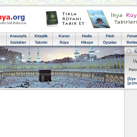
Anasayfa
Kitaplik
Kuran
Hadis
Fıkıh
Foru
Sözlükler
Takvim
Rüya
Hikaye
Oyunlar
Rehb
Üy
Paro
[Üye 
[p.Un