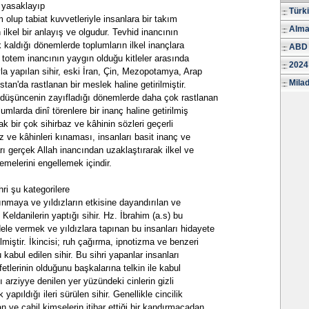
k yasaklayıp
Türk
m olup tabiat kuvvetleriyle insanlara bir takım
Alma
 ilkel bir anlayış ve olgudur. Tevhid inancının
 kaldığı dönemlerde toplumların ilkel inançlara
ABD 
 totem inancının yaygın olduğu kitleler arasında
2024
yla yapılan sihir, eski İran, Çin, Mezopotamya, Arap
Milad
tan'da rastlanan bir meslek haline getirilmiştir.
 düşüncenin zayıfladığı dönemlerde daha çok rastlanan
plumlarda dinî törenlere bir inanç haline getirilmiş
ak bir çok sihirbaz ve kâhinin sözleri geçerli
baz ve kâhinleri kınaması, insanları basit inanç ve
rı gerçek Allah inancından uzaklaştırarak ilkel ve
lemelerini engellemek içindir.
hri şu kategorilere
apınmaya ve yıldızların etkisine dayandırılan ve
 Keldanilerin yaptığı sihir. Hz. İbrahim (a.s) bu
ele vermek ve yıldızlara tapınan bu insanları hidayete
miştir. İkincisi; ruh çağırma, ipnotizma ve benzeri
u kabul edilen sihir. Bu sihri yapanlar insanları
etlerinin olduğunu başkalarına telkin ile kabul
ı arziyye denilen yer yüzündeki cinlerin gizli
yapıldığı ileri sürülen sihir. Genellikle cincilik
n ve cahil kimselerin itibar ettiği bir kandırmacadan