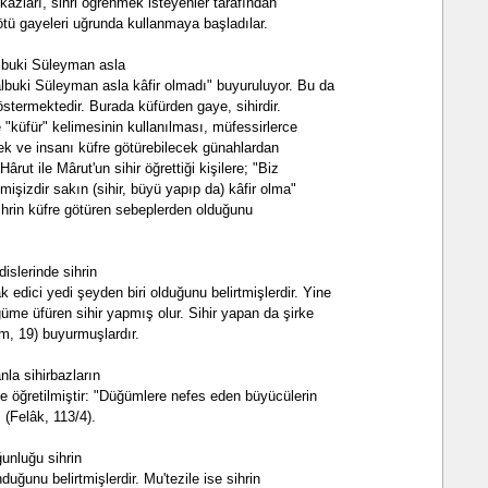
ikazları, sihri öğrenmek isteyenler tarafından
tü gayeleri uğrunda kullanmaya başladılar.
albuki Süleyman asla
albuki Süleyman asla kâfir olmadı" buyuruluyor. Bu da
göstermektedir. Burada küfürden gaye, sihirdir.
e "küfür" kelimesinin kullanılması, müfessirlerce
mek ve insanı küfre götürebilecek günahlardan
Hârut ile Mârut'un sihir öğrettiği kişilere; "Biz
mişizdir sakın (sihir, büyü yapıp da) kâfir olma"
ihrin küfre götüren sebeplerden olduğunu
dislerinde sihrin
 edici yedi şeyden biri olduğunu belirtmişlerdir. Yine
ğüme üfüren sihir yapmış olur. Sihir yapan da şirke
m, 19) buyurmuşlardır.
la sihirbazların
le öğretilmiştir: "Düğümlere nefes eden büyücülerin
 (Felâk, 113/4).
ğunluğu sihrin
nduğunu belirtmişlerdir. Mu'tezile ise sihrin