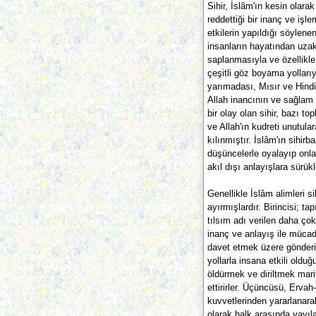
Sihir, İslâm'ın kesin olara
reddettiği bir inanç ve işle
etkilerin yapıldığı söylenen
insanların hayatından uzak
saplanmasıyla ve özellikle
çeşitli göz boyama yolları
yarımadası, Mısır ve Hindis
Allah inancının ve sağlam
bir olay olan sihir, bazı to
ve Allah'ın kudreti unutular
kılınmıştır. İslâm'ın sihir
düşüncelerle oyalayıp onla
akıl dışı anlayışlara sürük
Genellikle İslâm alimleri si
ayırmışlardır. Birincisi; t
tılsım adı verilen daha çok
inanç ve anlayış ile mücad
davet etmek üzere gönderil
yollarla insana etkili olduğ
öldürmek ve diriltmek marif
ettirirler. Üçüncüsü, Ervah-
kuvvetlerinden yararlanarak 
olarak halk arasında yayıla