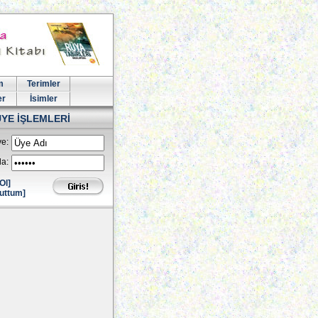
m
Terimler
er
İsimler
ÜYE İŞLEMLERİ
e:
la:
Ol]
uttum]