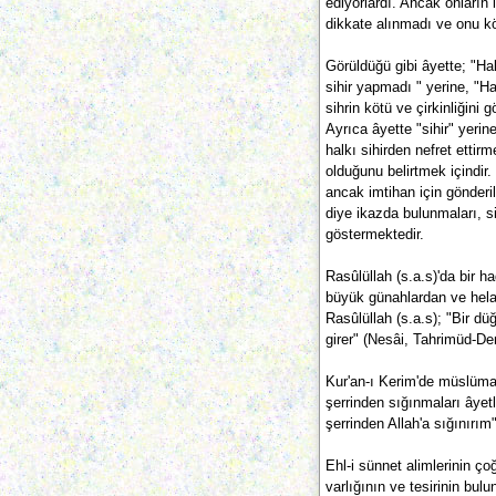
ediyorlardı. Ancak onların 
dikkate alınmadı ve onu kö
Görüldüğü gibi âyette; "H
sihir yapmadı " yerine, "H
sihrin kötü ve çirkinliğini 
Ayrıca âyette "sihir" yerin
halkı sihirden nefret ettir
olduğunu belirtmek içindir. 
ancak imtihan için gönderil
diye ikazda bulunmaları, s
göstermektedir.
Rasûlüllah (s.a.s)'da bir ha
büyük günahlardan ve helak
Rasûlüllah (s.a.s); "Bir dü
girer" (Nesâi, Tahrimüd-De
Kur'an-ı Kerim'de müslüman
şerrinden sığınmaları âyet
şerrinden Allah'a sığınırım"
Ehl-i sünnet alimlerinin ço
varlığının ve tesirinin bulu