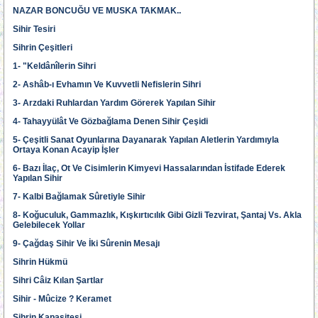
NAZAR BONCUĞU VE MUSKA TAKMAK..
Sihir Tesiri
Sihrin Çeşitleri
1- "Keldânîlerin Sihri
2- Ashâb-ı Evhamın Ve Kuvvetli Nefislerin Sihri
3- Arzdaki Ruhlardan Yardım Görerek Yapılan Sihir
4- Tahayyülât Ve Gözbağlama Denen Sihir Çeşidi
5- Çeşitli Sanat Oyunlarına Dayanarak Yapılan Aletlerin Yardımıyla
Ortaya Konan Acayip İşler
6- Bazı İlaç, Ot Ve Cisimlerin Kimyevi Hassalarından İstifade Ederek
Yapılan Sihir
7- Kalbi Bağlamak Sûretiyle Sihir
8- Koğuculuk, Gammazlık, Kışkırtıcılık Gibi Gizli Tezvirat, Şantaj Vs. Akla
Gelebilecek Yollar
9- Çağdaş Sihir Ve İki Sûrenin Mesajı
Sihrin Hükmü
Sihri Câiz Kılan Şartlar
Sihir - Mûcize ? Keramet
Sihrin Kapasitesi