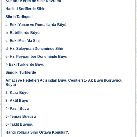
Kur'an-ı Kerim'de Sihir Kavramı
Hadis-i Şeriflerde Sihir
Sihrin Tarihçesi
a- Eski Yunan ve Romalılarda Büyü
b- Bâbillilerde Büyü
c- Eski Mısır'da Sihir
d- Hz. Süleyman Döneminde Sihir
e- Hz. Peygamber Döneminde Büyü
f- Eski Türklerde Büyü
Şimdiki Türklerde
Amacı ve Hedefleri Açısından Büyü Çeşitleri 1- Ak Büyü (Koruyucu
Büyü)
2- Kara Büyü
3- Aktif Büyü
4- Pasif Büyü
5- Temas Büyüsü
6- Taklit Büyüsü
Hangi Yollarla Sihir Ortaya Konulur?.