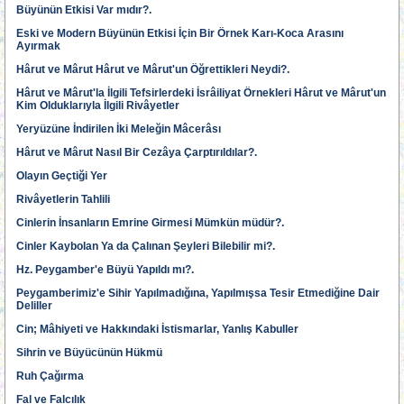
Büyünün Etkisi Var mıdır?.
Eski ve Modern Büyünün Etkisi İçin Bir Örnek Karı-Koca Arasını
Ayırmak
Hârut ve Mârut Hârut ve Mârut'un Öğrettikleri Neydi?.
Hârut ve Mârut'la İlgili Tefsirlerdeki İsrâiliyat Örnekleri Hârut ve Mârut'un
Kim Olduklarıyla İlgili Rivâyetler
Yeryüzüne İndirilen İki Meleğin Mâcerâsı
Hârut ve Mârut Nasıl Bir Cezâya Çarptırıldılar?.
Olayın Geçtiği Yer
Rivâyetlerin Tahlili
Cinlerin İnsanların Emrine Girmesi Mümkün müdür?.
Cinler Kaybolan Ya da Çalınan Şeyleri Bilebilir mi?.
Hz. Peygamber'e Büyü Yapıldı mı?.
Peygamberimiz'e Sihir Yapılmadığına, Yapılmışsa Tesir Etmediğine Dair
Deliller
Cin; Mâhiyeti ve Hakkındaki İstismarlar, Yanlış Kabuller
Sihrin ve Büyücünün Hükmü
Ruh Çağırma
Fal ve Falcılık