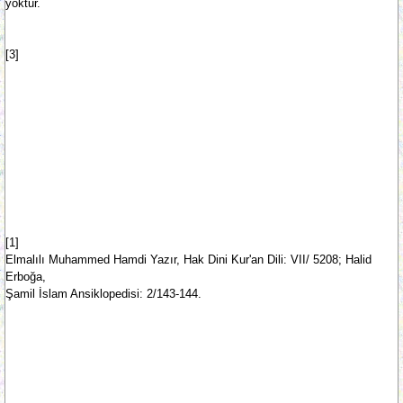
yoktur.
[3]
[1]
Elmalılı Muhammed Hamdi Yazır, Hak Dini Kur'an Dili: VII/ 5208; Halid
Erboğa,
Şamil İslam Ansiklopedisi: 2/143-144.