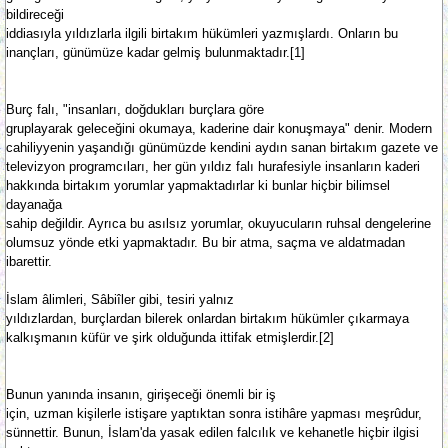
bildireceği
iddiasıyla yıldızlarla ilgili birtakım hükümleri yazmışlardı. Onların bu
inançları, günümüze kadar gelmiş bulunmaktadır.[1]
Burç falı, "insanları, doğdukları burçlara göre
gruplayarak geleceğini okumaya, kaderine dair konuşmaya" denir. Modern
cahiliyyenin yaşandığı günümüzde kendini aydın sanan birtakım gazete ve
televizyon programcıları, her gün yıldız falı hurafesiyle insanların kaderi
hakkında birtakım yorumlar yapmaktadırlar ki bunlar hiçbir bilimsel
dayanağa
sahip değildir. Ayrıca bu asılsız yorumlar, okuyucuların ruhsal dengelerine
olumsuz yönde etki yapmaktadır. Bu bir atma, saçma ve aldatmadan
ibarettir.
İslam âlimleri, Sâbiîler gibi, tesiri yalnız
yıldızlardan, burçlardan bilerek onlardan birtakım hükümler çıkarmaya
kalkışmanın küfür ve şirk olduğunda ittifak etmişlerdir.[2]
Bunun yanında insanın, girişeceği önemli bir iş
için, uzman kişilerle istişare yaptıktan sonra istihâre yapması meşrûdur,
sünnettir. Bunun, İslam'da yasak edilen falcılık ve kehanetle hiçbir ilgisi