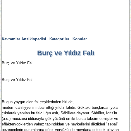
Kavramlar Ansiklopedisi
|
Kategoriler
|
Konular
Burç ve Yıldız Falı
Burç ve Yıldız Falı
Burç ve Yıldız Falı:
Bugün yaygın olan fal çeşitlerinden biri de,
modern cahiliyyenin itibar ettiği yıldız falıdır. Gökteki burçlardan yola
çıkılarak yapılan bu falcılığın aslı, Sâbiîlere dayanır. Sâbiîler, İdris'in
(a.s.) mucizesi iddiasıyla gök yüzünü on iki burca taksim etmişler ve
eflâkten/göklerden yalnız tapındıkları ve heykellerini diktikleri "sebaî"
gezegenlerin durumlarına göre, yeryüzünde meydana gelecek olayları