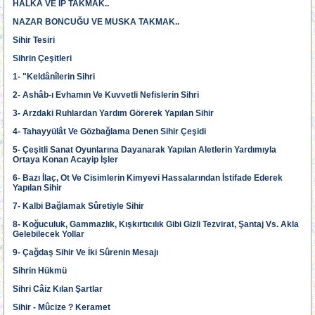
HALKA VE İP TAKMAK..
NAZAR BONCUĞU VE MUSKA TAKMAK..
Sihir Tesiri
Sihrin Çeşitleri
1- "Keldânîlerin Sihri
2- Ashâb-ı Evhamın Ve Kuvvetli Nefislerin Sihri
3- Arzdaki Ruhlardan Yardım Görerek Yapılan Sihir
4- Tahayyülât Ve Gözbağlama Denen Sihir Çeşidi
5- Çeşitli Sanat Oyunlarına Dayanarak Yapılan Aletlerin Yardımıyla
Ortaya Konan Acayip İşler
6- Bazı İlaç, Ot Ve Cisimlerin Kimyevi Hassalarından İstifade Ederek
Yapılan Sihir
7- Kalbi Bağlamak Sûretiyle Sihir
8- Koğuculuk, Gammazlık, Kışkırtıcılık Gibi Gizli Tezvirat, Şantaj Vs. Akla
Gelebilecek Yollar
9- Çağdaş Sihir Ve İki Sûrenin Mesajı
Sihrin Hükmü
Sihri Câiz Kılan Şartlar
Sihir - Mûcize ? Keramet