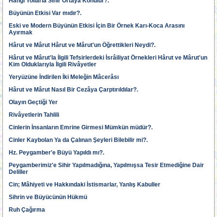
Hangi Yollarla Sihir Ortaya Konulur?.
Büyünün Etkisi Var mıdır?.
Eski ve Modern Büyünün Etkisi İçin Bir Örnek Karı-Koca Arasını
Ayırmak
Hârut ve Mârut Hârut ve Mârut'un Öğrettikleri Neydi?.
Hârut ve Mârut'la İlgili Tefsirlerdeki İsrâiliyat Örnekleri Hârut ve Mârut'un
Kim Olduklarıyla İlgili Rivâyetler
Yeryüzüne İndirilen İki Meleğin Mâcerâsı
Hârut ve Mârut Nasıl Bir Cezâya Çarptırıldılar?.
Olayın Geçtiği Yer
Rivâyetlerin Tahlili
Cinlerin İnsanların Emrine Girmesi Mümkün müdür?.
Cinler Kaybolan Ya da Çalınan Şeyleri Bilebilir mi?.
Hz. Peygamber'e Büyü Yapıldı mı?.
Peygamberimiz'e Sihir Yapılmadığına, Yapılmışsa Tesir Etmediğine Dair
Deliller
Cin; Mâhiyeti ve Hakkındaki İstismarlar, Yanlış Kabuller
Sihrin ve Büyücünün Hükmü
Ruh Çağırma