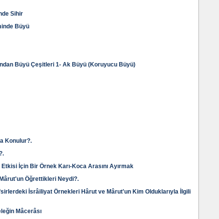
de Sihir
minde Büyü
ından Büyü Çeşitleri 1- Ak Büyü (Koruyucu Büyü)
ya Konulur?.
?.
Etkisi İçin Bir Örnek Karı-Koca Arasını Ayırmak
Mârut'un Öğrettikleri Neydi?.
efsirlerdeki İsrâiliyat Örnekleri Hârut ve Mârut'un Kim Olduklarıyla İlgili
eleğin Mâcerâsı