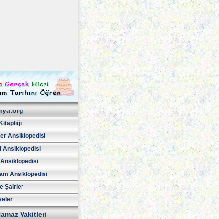
hya.org
Kitaplığı
er Ansiklopedisi
l Ansiklopedisi
 Ansiklopedisi
am Ansiklopedisi
ve Şairler
yeler
amaz Vakitleri