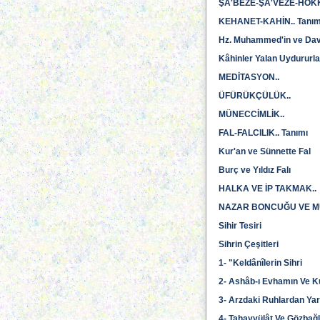
ŞA'BEZE-ŞA'VEZE-HOK
KEHANET-KAHİN.. Tanım
Hz. Muhammed'in ve Daveti
Kâhinler Yalan Uydururla
MEDİTASYON..
ÜFÜRÜKÇÜLÜK..
MÜNECCİMLİK..
FAL-FALCILIK.. Tanımı
Kur'an ve Sünnette Fal
Burç ve Yıldız Falı
HALKA VE İP TAKMAK..
NAZAR BONCUĞU VE M
Sihir Tesiri
Sihrin Çeşitleri
1- "Keldânîlerin Sihri
2- Ashâb-ı Evhamın Ve Kuv
3- Arzdaki Ruhlardan Yar
4- Tahayyülât Ve Gözbağ