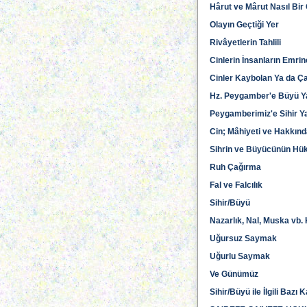
Hârut ve Mârut Nasıl Bir 
Olayın Geçtiği Yer
Rivâyetlerin Tahlili
Cinlerin İnsanların Emr
Cinler Kaybolan Ya da Çal
Hz. Peygamber'e Büyü Ya
Peygamberimiz'e Sihir Ya
Cin; Mâhiyeti ve Hakkında
Sihrin ve Büyücünün H
Ruh Çağırma
Fal ve Falcılık
Sihir/Büyü
Nazarlık, Nal, Muska vb.
Uğursuz Saymak
Uğurlu Saymak
Ve Günümüz
Sihir/Büyü ile İlgili Bazı