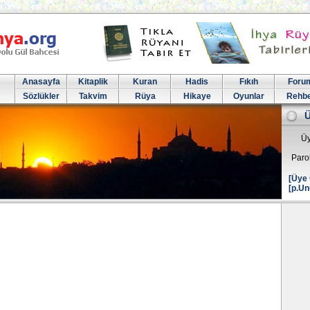
Anasayfa
Kitaplik
Kuran
Hadis
Fıkıh
Foru
Sözlükler
Takvim
Rüya
Hikaye
Oyunlar
Rehb
Üy
Paro
[Üye 
[p.Un