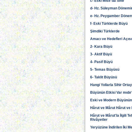
c- Eski Mısır'da Sihir
d- Hz. Süleyman Dönemin
e- Hz. Peygamber Döne
f- Eski Türklerde Büyü
Şimdiki Türklerde
Amacı ve Hedefleri Açıs
2- Kara Büyü
3- Aktif Büyü
4- Pasif Büyü
5- Temas Büyüsü
6- Taklit Büyüsü
Hangi Yollarla Sihir Orta
Büyünün Etkisi Var mıdır
Eski ve Modern Büyünün 
Hârut ve Mârut Hârut ve 
Hârut ve Mârut'la İlgili T
Rivâyetler
Yeryüzüne İndirilen İki M