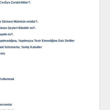
Cezâya Çarptırıldılar?.
ine Girmesi Mümkün müdür?.
ınan Şeyleri Bilebilir mi?.
pıldı mı?.
pılmadığına, Yapılmışsa Tesir Etmediğine Dair Deliller
ki İstismarlar, Yanlış Kabuller
ükmü
 Kullanmak
 Kavramlar