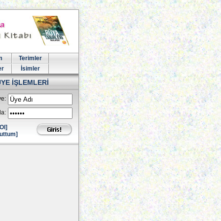
m
Terimler
er
İsimler
ÜYE İŞLEMLERİ
e:
la:
Ol]
uttum]