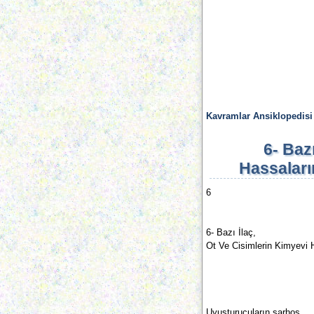
Kavramlar Ansiklopedisi
6- Baz
Hassaları
6
6- Bazı İlaç,
Ot Ve Cisimlerin Kimyevi H
Uyuşturucuların sarhoş