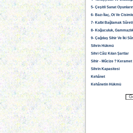
5- Çeşitli Sanat Oyunlar
6- Bazı İlaç, Ot Ve Cisim
7- Kalbi Bağlamak Sûretiy
8- Koğuculuk, Gammazlık, K
9- Çağdaş Sihir Ve İki Sû
Sihrin Hükmü
Sihri Câiz Kılan Şartlar
Sihir - Mûcize ? Keramet
Sihrin Kapasitesi
Kehânet
Kehânetin Hükmü