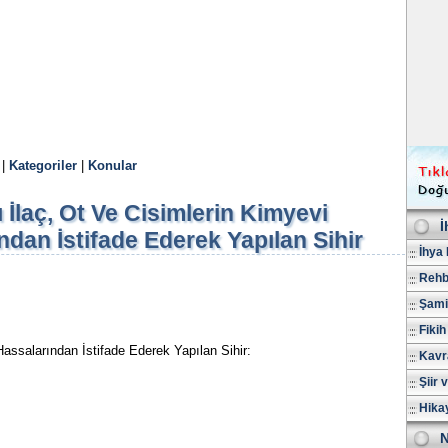
|
Kategoriler
|
Konular
ı İlaç, Ot Ve Cisimlerin Kimyevi
İ
ndan İstifade Ederek Yapılan Sihir
İhya 
Rehb
Şami
Fikih
assalarından İstifade Ederek Yapılan Sihir:
Kavr
Şiir 
Hika
N