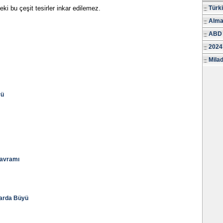
eki bu çeşit tesirler inkar edilemez.
Türk
Alma
ABD 
2024
Milad
yü
Kavramı
larda Büyü