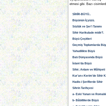
etmesi gibi. Bazı cisimlerd
SİHİR-BÜYÜ..
Büyünün İçyüzü.
Sözlük ve Şer'i Tanımı
Sihir Harikulade midir?.
Büyü Çeşitleri
Geçmiş Toplumlarda Bü
Yahudilikte Büyü
Batı Dünyasında Büyü
İslam'da Büyü
Sihir; Anlam ve Mâhiyeti
Kur'an-ı Kerim'de Sihir 
Hadis-i Şeriflerde Sihir
Sihrin Tarihçesi
a- Eski Yunan ve Romalı
b- Bâbillilerde Büyü