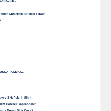
KABAZLIK..
ı
nin Kahinlikle Bir İlgisi Yoktur
r
USKA TAKMAK..
vetli Nefislerin Sihri
dım Görerek Yapılan Sihir
lama Denen Sihir Çeşidi