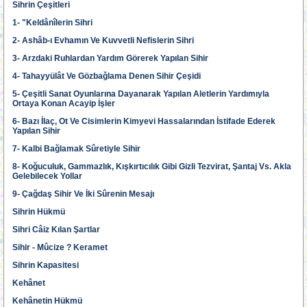
Sihrin Çeşitleri
1- "Keldânîlerin Sihri
2- Ashâb-ı Evhamın Ve Kuvvetli Nefislerin Sihri
3- Arzdaki Ruhlardan Yardım Görerek Yapılan Sihir
4- Tahayyülât Ve Gözbağlama Denen Sihir Çeşidi
5- Çeşitli Sanat Oyunlarına Dayanarak Yapılan Aletlerin Yardımıyla
Ortaya Konan Acayip İşler
6- Bazı İlaç, Ot Ve Cisimlerin Kimyevi Hassalarından İstifade Ederek
Yapılan Sihir
7- Kalbi Bağlamak Sûretiyle Sihir
8- Koğuculuk, Gammazlık, Kışkırtıcılık Gibi Gizli Tezvirat, Şantaj Vs. Akla
Gelebilecek Yollar
9- Çağdaş Sihir Ve İki Sûrenin Mesajı
Sihrin Hükmü
Sihri Câiz Kılan Şartlar
Sihir - Mûcize ? Keramet
Sihrin Kapasitesi
Kehânet
Kehânetin Hükmü