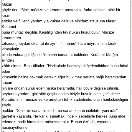
Mâzirî
şöyle der: "Sihir, mûcize ve keramet arasındaki farka gelince, sihir bir
kısım
sözler ve fiillerin yardımıyla vukua gelir ve sihirbaz arzusuna ulaşır.
Keramet
buna muhtaç değildir. Kendiliğinden tevafukan husül bulur. Mûcize
kerametten
tahaddi (meydan okuma) ile ayrılır." İmâmu'l-Harameyn, sihrin fâsık
kimselerin
elinde vukua geldiğinde âlimlerin icmasını nakleder. Kerâmet fâsığın
elinden
zâhir olmaz. Bazı âlimler: "Harikulade hadiseyi değerlendirirken bunu hâsıl
eden
kimsenin haline bakmak gerekir, eğer bu kimse şeriata bağlı haramlardan
kaçan
biri ise ondan zuhur eden harika keramettir, hali böyle değilse sihirdir,
şeytanın yardımı gibi sihir çeşitlerinden biriyle husule gelmiştir" derler.
Kurtubî, sihri mucize ve kerametten tefrik sadedinde, onun harikuladeliğini
şöyle
açıklar: "Sihir, bir sanat hilesidir, bu sanat iktisab edilebilir, yani irâdî
gayretle kazanılır. Ne var ki sanattaki incelik sebebiyle herkes bunu elde
edemez, nadir kimselere müyesser olur. Bunun özü de, eşyanın
husûsiyetlerine