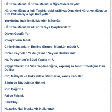
Hârut ve Mârut Hârut ve Mârut'un Öğrettikleri Neydi?.
Hârut ve Mârut'la İlgili Tefsirlerdeki İsrâiliyat Örnekleri Hârut ve Mârut'un
Kim Olduklarıyla İlgili Rivâyetler
Yeryüzüne İndirilen İki Meleğin Mâcerâsı
Hârut ve Mârut Nasıl Bir Cezâya Çarptırıldılar?.
Olayın Geçtiği Yer
Rivâyetlerin Tahlili
Cinlerin İnsanların Emrine Girmesi Mümkün müdür?.
Cinler Kaybolan Ya da Çalınan Şeyleri Bilebilir mi?.
Hz. Peygamber'e Büyü Yapıldı mı?.
Peygamberimiz'e Sihir Yapılmadığına, Yapılmışsa Tesir Etmediğine Dair
Deliller
Cin; Mâhiyeti ve Hakkındaki İstismarlar, Yanlış Kabuller
Sihrin ve Büyücünün Hükmü
Ruh Çağırma
Fal ve Falcılık
Sihir/Büyü
Nazarlık, Nal, Muska vb. Kullanmak