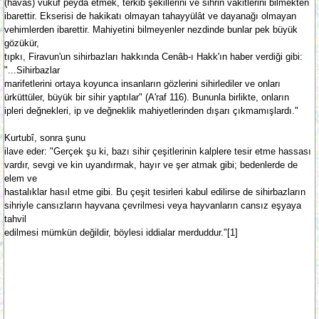
(havas) vukuf peyda etmek, terkib şekillerini ve sihrin vakitlerini bilmekten
ibarettir. Ekserisi de hakikatı olmayan tahayyülât ve dayanağı olmayan
vehimlerden ibarettir. Mahiyetini bilmeyenler nezdinde bunlar pek büyük
gözükür,
tıpkı, Firavun'un sihirbazları hakkında Cenâb-ı Hakk'ın haber verdiği gibi:
"...Sihirbazlar
marifetlerini ortaya koyunca insanların gözlerini sihirlediler ve onları
ürküttüler, büyük bir sihir yaptılar" (A'raf 116). Bununla birlikte, onların
ipleri değnekleri, ip ve değneklik mahiyetlerinden dışarı çıkmamışlardı."
Kurtubî, sonra şunu
ilave eder: "Gerçek şu ki, bazı sihir çeşitlerinin kalplere tesir etme hassası
vardır, sevgi ve kin uyandırmak, hayır ve şer atmak gibi; bedenlerde de
elem ve
hastalıklar hasıl etme gibi. Bu çeşit tesirleri kabul edilirse de sihirbazların
sihriyle cansızların hayvana çevrilmesi veya hayvanların cansız eşyaya
tahvil
edilmesi mümkün değildir, böylesi iddialar merduddur."[1]