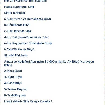
Kur'an-ı Kerim'de Sihir Kavramı
Hadis-i Şeriflerde Sihir
Sihrin Tarihçesi
a- Eski Yunan ve Romalılarda Büyü
b- Bâbillilerde Büyü
c- Eski Mısır'da Sihir
d- Hz. Süleyman Döneminde Sihir
e- Hz. Peygamber Döneminde Büyü
f- Eski Türklerde Büyü
Şimdiki Türklerde
Amacı ve Hedefleri Açısından Büyü Çeşitleri 1- Ak Büyü (Koruyucu
Büyü)
2- Kara Büyü
3- Aktif Büyü
4- Pasif Büyü
5- Temas Büyüsü
6- Taklit Büyüsü
Hangi Yollarla Sihir Ortaya Konulur?.