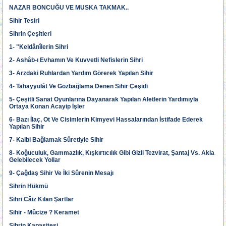
NAZAR BONCUĞU VE MUSKA TAKMAK..
Sihir Tesiri
Sihrin Çeşitleri
1- "Keldânîlerin Sihri
2- Ashâb-ı Evhamın Ve Kuvvetli Nefislerin Sihri
3- Arzdaki Ruhlardan Yardım Görerek Yapılan Sihir
4- Tahayyülât Ve Gözbağlama Denen Sihir Çeşidi
5- Çeşitli Sanat Oyunlarına Dayanarak Yapılan Aletlerin Yardımıyla
Ortaya Konan Acayip İşler
6- Bazı İlaç, Ot Ve Cisimlerin Kimyevi Hassalarından İstifade Ederek
Yapılan Sihir
7- Kalbi Bağlamak Sûretiyle Sihir
8- Koğuculuk, Gammazlık, Kışkırtıcılık Gibi Gizli Tezvirat, Şantaj Vs. Akla
Gelebilecek Yollar
9- Çağdaş Sihir Ve İki Sûrenin Mesajı
Sihrin Hükmü
Sihri Câiz Kılan Şartlar
Sihir - Mûcize ? Keramet
Sihrin Kapasitesi