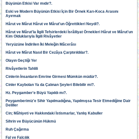
Büyünün Etkisi Var mıdır?.
Eski ve Modern Büyünün Etkisi İçin Bir Örnek Karı-Koca Arasını
Ayırmak
Hârut ve Mârut Hârut ve Mârut'un Öğrettikleri Neydi?.
Hârut ve Mârut'la İlgili Tefsirlerdeki İsrâiliyat Örnekleri Hârut ve Mârut'un
Kim Olduklarıyla İlgili Rivâyetler
Yeryüzüne İndirilen İki Meleğin Mâcerâsı
Hârut ve Mârut Nasıl Bir Cezâya Çarptırıldılar?.
Olayın Geçtiği Yer
Rivâyetlerin Tahlili
Cinlerin İnsanların Emrine Girmesi Mümkün müdür?.
Cinler Kaybolan Ya da Çalınan Şeyleri Bilebilir mi?.
Hz. Peygamber'e Büyü Yapıldı mı?.
Peygamberimiz'e Sihir Yapılmadığına, Yapılmışsa Tesir Etmediğine Dair
Deliller
Cin; Mâhiyeti ve Hakkındaki İstismarlar, Yanlış Kabuller
Sihrin ve Büyücünün Hükmü
Ruh Çağırma
Fal ve Falcılık