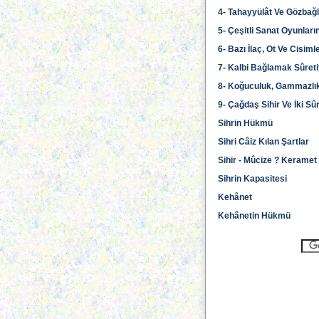
4- Tahayyülât Ve Gözbağ
5- Çeşitli Sanat Oyunlar
6- Bazı İlaç, Ot Ve Cisim
7- Kalbi Bağlamak Sûretiy
8- Koğuculuk, Gammazlık, K
9- Çağdaş Sihir Ve İki Sû
Sihrin Hükmü
Sihri Câiz Kılan Şartlar
Sihir - Mûcize ? Keramet
Sihrin Kapasitesi
Kehânet
Kehânetin Hükmü