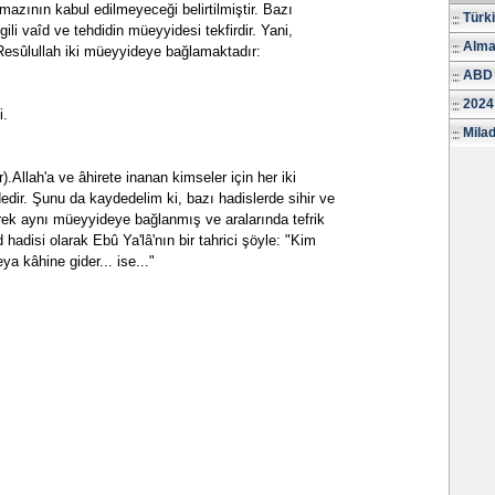
azının kabul edilmeyeceği belirtilmiştir. Bazı
Türk
gili vaîd ve tehdidin müeyyidesi tekfirdir. Yani,
Alma
esûlullah iki müeyyideye bağlamaktadır:
ABD 
2024
i.
Milad
).Allah'a ve âhirete inanan kimseler için her iki
dedir. Şunu da kaydedelim ki, bazı hadislerde sihir ve
rek aynı müeyyideye bağlanmış ve aralarında tefrik
hadisi olarak Ebû Ya'lâ'nın bir tahrici şöyle: "Kim
ya kâhine gider... ise..."