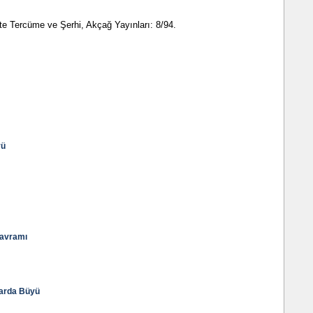
te Tercüme ve Şerhi, Akçağ Yayınları: 8/94.
yü
Kavramı
larda Büyü