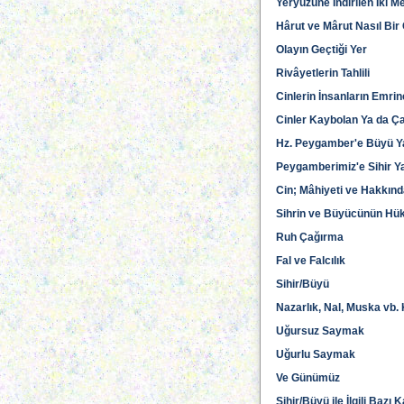
Yeryüzüne İndirilen İki M
Hârut ve Mârut Nasıl Bir 
Olayın Geçtiği Yer
Rivâyetlerin Tahlili
Cinlerin İnsanların Emr
Cinler Kaybolan Ya da Çal
Hz. Peygamber'e Büyü Ya
Peygamberimiz'e Sihir Ya
Cin; Mâhiyeti ve Hakkında
Sihrin ve Büyücünün H
Ruh Çağırma
Fal ve Falcılık
Sihir/Büyü
Nazarlık, Nal, Muska vb.
Uğursuz Saymak
Uğurlu Saymak
Ve Günümüz
Sihir/Büyü ile İlgili Bazı