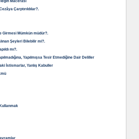
eleğin Mâcerâsı
Cezâya Çarptırıldılar?.
ine Girmesi Mümkün müdür?.
ınan Şeyleri Bilebilir mi?.
pıldı mı?.
pılmadığına, Yapılmışsa Tesir Etmediğine Dair Deliller
ki İstismarlar, Yanlış Kabuller
ükmü
 Kullanmak
 Kavramlar