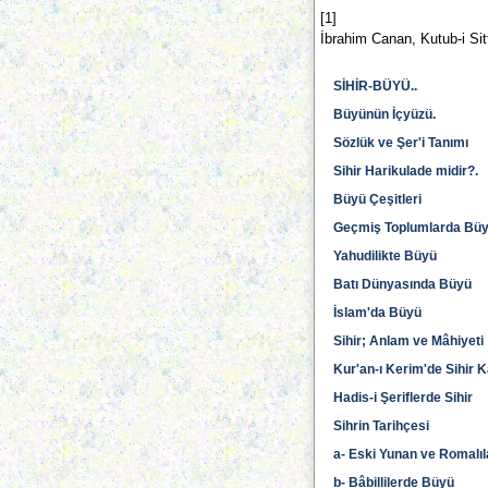
[1]
İbrahim Canan, Kutub-i Sit
SİHİR-BÜYÜ..
Büyünün İçyüzü.
Sözlük ve Şer'i Tanımı
Sihir Harikulade midir?.
Büyü Çeşitleri
Geçmiş Toplumlarda Bü
Yahudilikte Büyü
Batı Dünyasında Büyü
İslam'da Büyü
Sihir; Anlam ve Mâhiyeti
Kur'an-ı Kerim'de Sihir 
Hadis-i Şeriflerde Sihir
Sihrin Tarihçesi
a- Eski Yunan ve Romalı
b- Bâbillilerde Büyü