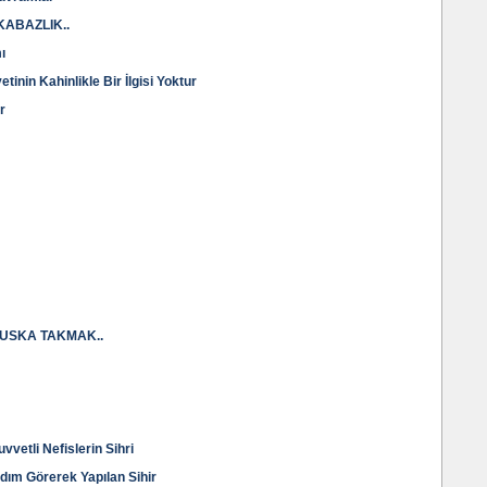
KABAZLIK..
ı
nin Kahinlikle Bir İlgisi Yoktur
r
USKA TAKMAK..
vetli Nefislerin Sihri
dım Görerek Yapılan Sihir