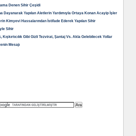
lama Denen Sihir Çeşidi
ına Dayanarak Yapılan Aletlerin Yardımıyla Ortaya Konan Acayip İşler
lerin Kimyevi Hassalarından İstifade Ederek Yapılan Sihir
le Sihir
ışkırtıcılık Gibi Gizli Tezvirat, Şantaj Vs. Akla Gelebilecek Yollar
renin Mesajı