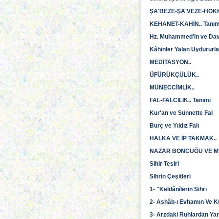
ŞA'BEZE-ŞA'VEZE-HOK
KEHANET-KAHİN.. Tanım
Hz. Muhammed'in ve Daveti
Kâhinler Yalan Uydururla
MEDİTASYON..
ÜFÜRÜKÇÜLÜK..
MÜNECCİMLİK..
FAL-FALCILIK.. Tanımı
Kur'an ve Sünnette Fal
Burç ve Yıldız Falı
HALKA VE İP TAKMAK..
NAZAR BONCUĞU VE M
Sihir Tesiri
Sihrin Çeşitleri
1- "Keldânîlerin Sihri
2- Ashâb-ı Evhamın Ve Kuv
3- Arzdaki Ruhlardan Yar