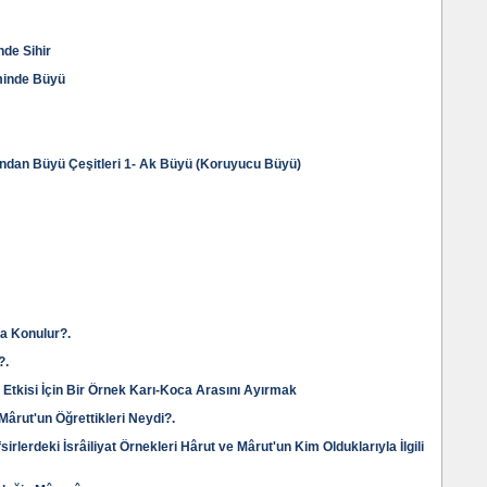
de Sihir
minde Büyü
ından Büyü Çeşitleri 1- Ak Büyü (Koruyucu Büyü)
ya Konulur?.
?.
Etkisi İçin Bir Örnek Karı-Koca Arasını Ayırmak
Mârut'un Öğrettikleri Neydi?.
efsirlerdeki İsrâiliyat Örnekleri Hârut ve Mârut'un Kim Olduklarıyla İlgili