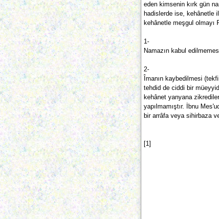
eden kimsenin kırk gün nam
hadislerde ise, kehânetle il
kehânetle meşgul olmayı R
1-
Namazın kabul edilmemes
2-
Îmanın kaybedilmesi (tekfir
tehdid de ciddi bir müeyyi
kehânet yanyana zikredile
yapılmamıştır. İbnu Mes'ud 
bir arrâfa veya sihirbaza ve
[1]