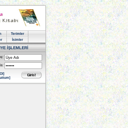
m
Terimler
er
İsimler
ÜYE İŞLEMLERİ
e:
la:
Ol]
uttum]