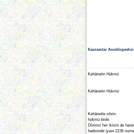
Kavramlar Ansiklopedisi
Kehânetin Hükmü
Kehânetin Hükmü:
Kehânetle sihrin
hükmü birdir.
Dînimiz her ikisini de har
hadisinde (yani 2238 numar