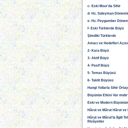
c- Eski Mısır'da Sihir
d- Hz. Süleyman Dönemin
e- Hz. Peygamber Döne
f- Eski Türklerde Büyü
Şimdiki Türklerde
Amacı ve Hedefleri Açıs
2- Kara Büyü
3- Aktif Büyü
4- Pasif Büyü
5- Temas Büyüsü
6- Taklit Büyüsü
Hangi Yollarla Sihir Orta
Büyünün Etkisi Var mıdır
Eski ve Modern Büyünün 
Hârut ve Mârut Hârut ve 
Hârut ve Mârut'la İlgili T
Rivâyetler