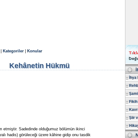
|
Kategoriler
|
Konular
Kehânetin Hükmü
İ
İhya 
Rehb
Şami
Fikih
Kavr
Şiir 
Hika
am etmiştir. Sadedinde olduğumuz bölümün ikinci
alı hadis) görüleceği üzere kâhine gidip onu tasdik
N