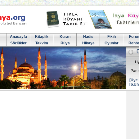
Anasayfa
Kitaplik
Kuran
Hadis
Fıkıh
Foru
Sözlükler
Takvim
Rüya
Hikaye
Oyunlar
Rehb
Üy
Paro
[Üye 
[p.Un