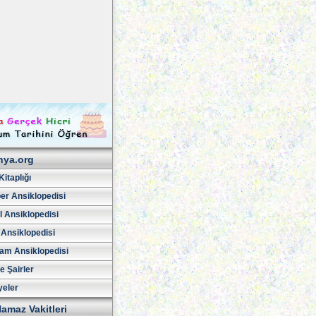
hya.org
Kitaplığı
er Ansiklopedisi
l Ansiklopedisi
 Ansiklopedisi
am Ansiklopedisi
ve Şairler
yeler
amaz Vakitleri